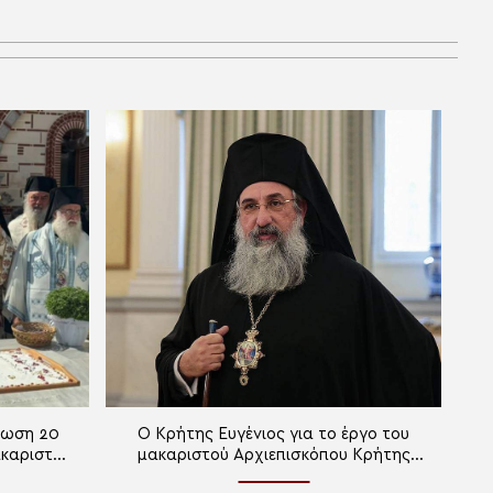
ρωση 20
Ο Κρήτης Ευγένιος για το έργο του
ακαριστού
μακαριστού Αρχιεπισκόπου Κρήτης
μοθέου
Τιμοθέου