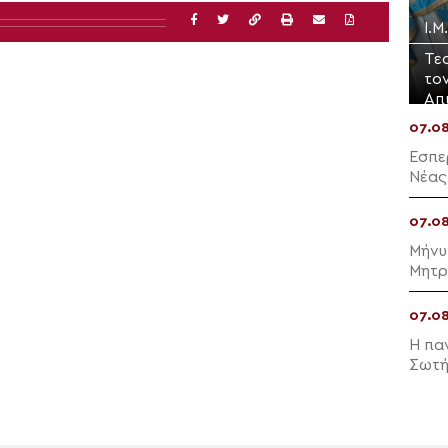
Ι.
Τε
το
Απ
07.0
Εσπε
Νέας
07.0
Μήνυ
Μητρ
07.0
Η πα
Σωτή