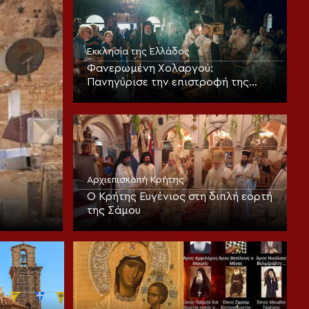
Εκκλησία της Ελλάδος
Φανερωμένη Χολαργού:
Πανηγύρισε την επιστροφή της
παλαιάς ιεράς Λειψανοθήκης –
Πάνδημη υποδοχή παρουσία του
Επισκόπου Χριστουπόλεως
Αρχιεπισκοπή Κρήτης
Ο Κρήτης Ευγένιος στη διπλή εορτή
της Σάμου