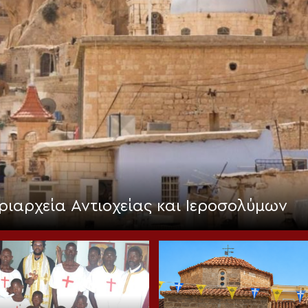
ριαρχεία Αντιοχείας και Ιεροσολύμων