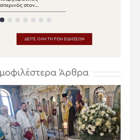
σπερινός στον
Κιλκισίου στην Σκήτη
ανηγυρίζοντα
Αγίας Άννας του Αγίου
ητροπολιτικό Ναό της
Όρους
Μεταμορφώσεως του
ωτήρος στην
Ερμούπολη
ΔΕΙΤΕ ΟΛΗ ΤΗ ΡΟΗ ΕΙΔΗΣΕΩΝ
μοφιλέστερα Άρθρα