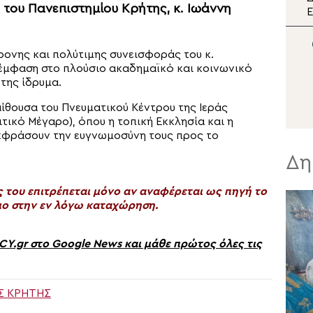
του Πανεπιστημίου Κρήτης, κ. Ιωάννη
διπλή εορτή της Σάμου
Ε
π
Μ
ονης και πολύτιμης συνεισφοράς του κ.
Σ
η έμφαση στο πλούσιο ακαδημαϊκό και κοινωνικό
της ίδρυμα.
ίθουσα του Πνευματικού Κέντρου της Ιεράς
ικό Μέγαρο), όπου η τοπική Εκκλησία και η
εκφράσουν την ευγνωμοσύνη τους προς το
Δη
του επιτρέπεται μόνο αν αναφέρεται ως πηγή το
ο στην εν λόγω καταχώρηση.
gr στο Google News και μάθε πρώτος όλες τις
Σ ΚΡΗΤΗΣ