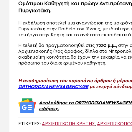
Ομότιμου Καθηγητή και πρώην Αντιπρύτανη 
Πυργιωτάκη.
Η εκδήλωση αποτελεί μια αναγνώριση της μακρόχρ
Πυργιωτάκη στην Παιδεία του Γένους, με ιδιαίτερ
του έργο στην Κρήτη και το ανώτατο εκπαιδευτικό 
Η τελετή θα πραγματοποιηθεί στις
7:00 μ.μ.,
στην α
Αρχιεπισκοπής (3ος όροφος, δίπλα στο Μητροπολιτ
ακαδημαϊκή κοινότητα θα έχουν την ευκαιρία να 
πρόσωπο του διακεκριμένου καθηγητή.
H αναδημοσίευση του παραπάνω άρθρου ή μέρους 
ORTHODOXIANEWSAGENCY.GR
με ενεργό σύνδεσμ
Ακολούθησε το ORTHODOXIANEWSAGENCY.
ειδήσεις.
ΕΤΙΚΈΤΕΣ:
ΑΡΧΙΕΠΙΣΚΟΠΉ ΚΡΉΤΗΣ
,
ΑΡΧΙΕΠΙΣΚΟΠΟ