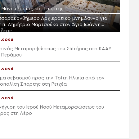
Μ. Μονεμβασίας και Σπάρτης
σσαρακονθήμερο Αρχιερατικό μνημόσυνο για
ν π. Δημήτριο Μαρτσούκο στον Άγιο Ιωάννη
ιδέας
8.2026
ρινός Μεταμορφώσεως του Σωτήρος στα ΚΑΑΥ
 Περάμου
8.2026
μα σεβασμού προς την Τρίτη Ηλικία από τον
οπολίτη Σπάρτης στη Ρειχέα
8.2026
νήγυρη του Ιερού Ναού Μεταμορφώσεως του
ρος στη Λέρο