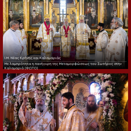
Ι.Μ. Νέας Κρήνης και Καλαμαριάς
Με λαμπρότητα η πανήγυρη της Μεταμορφώσεως του Σωτήρος στην
Καλαμαριά (ΦΩΤΟ)