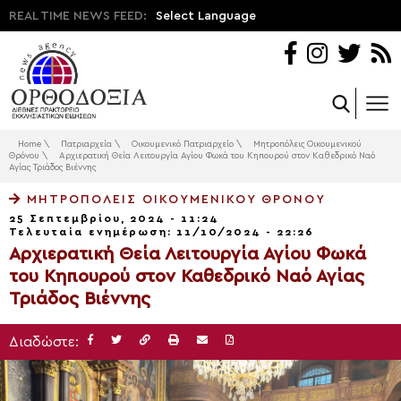
REAL TIME NEWS FEED:
Select Language
Home
\
Πατριαρχεία
\
Οικουμενικό Πατριαρχείο
\
Μητροπόλεις Οικουμενικού
Θρόνου
\
Αρχιερατική Θεία Λειτουργία Αγίου Φωκά του Κηπουρού στον Καθεδρικό Ναό
Αγίας Τριάδος Βιέννης
ΜΗΤΡΟΠΌΛΕΙΣ ΟΙΚΟΥΜΕΝΙΚΟΎ ΘΡΌΝΟΥ
25 Σεπτεμβρίου, 2024 - 11:24
Τελευταία ενημέρωση: 11/10/2024 - 22:26
Αρχιερατική Θεία Λειτουργία Αγίου Φωκά
του Κηπουρού στον Καθεδρικό Ναό Αγίας
Τριάδος Βιέννης
Διαδώστε: