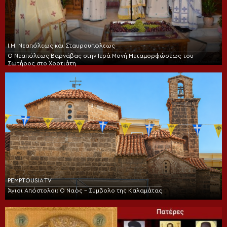
Ι.Μ. Νεαπόλεως και Σταυρουπόλεως
Ο Νεαπόλεως Βαρνάβας στην Ιερά Μονή Μεταμορφώσεως του
Σωτήρος στο Χορτιάτη
PEMPTOUSIA TV
Άγιοι Απόστολοι: Ο Ναός – Σύμβολο της Καλαμάτας