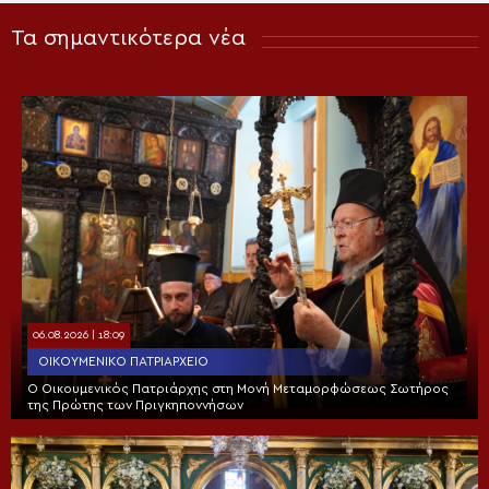
Τα σημαντικότερα νέα
06.08.2026 | 18:09
ΟΙΚΟΥΜΕΝΙΚΌ ΠΑΤΡΙΑΡΧΕΊΟ
Ο Οικουμενικός Πατριάρχης στη Μονή Μεταμορφώσεως Σωτήρος
της Πρώτης των Πριγκηποννήσων