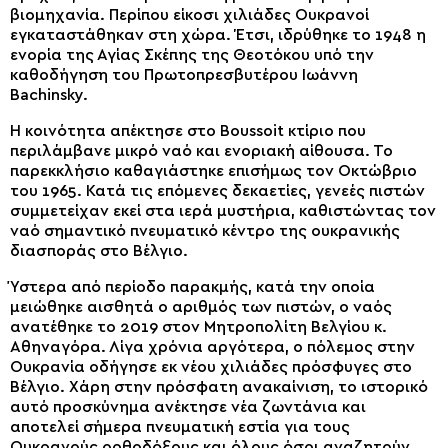
βιομηχανία. Περίπου είκοσι χιλιάδες Ουκρανοί
εγκαταστάθηκαν στη χώρα. Έτσι, ιδρύθηκε το 1948 η
ενορία της Αγίας Σκέπης της Θεοτόκου υπό την
καθοδήγηση του Πρωτοπρεσβυτέρου Ιωάννη
Bachinsky.
Η κοινότητα απέκτησε στο Boussoit κτίριο που
περιλάμβανε μικρό ναό και ενοριακή αίθουσα. Το
παρεκκλήσιο καθαγιάστηκε επισήμως τον Οκτώβριο
του 1965. Κατά τις επόμενες δεκαετίες, γενεές πιστών
συμμετείχαν εκεί στα ιερά μυστήρια, καθιστώντας τον
ναό σημαντικό πνευματικό κέντρο της ουκρανικής
διασποράς στο Βέλγιο.
Ύστερα από περίοδο παρακμής, κατά την οποία
μειώθηκε αισθητά ο αριθμός των πιστών, ο ναός
ανατέθηκε το 2019 στον Μητροπολίτη Βελγίου κ.
Αθηναγόρα. Λίγα χρόνια αργότερα, ο πόλεμος στην
Ουκρανία οδήγησε εκ νέου χιλιάδες πρόσφυγες στο
Βέλγιο. Χάρη στην πρόσφατη ανακαίνιση, το ιστορικό
αυτό προσκύνημα ανέκτησε νέα ζωντάνια και
αποτελεί σήμερα πνευματική εστία για τους
Ουκρανούς ορθοδόξους και όλους όσοι αναζητούν