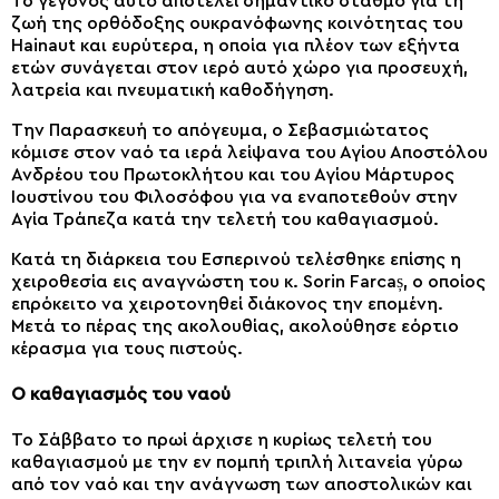
Το γεγονός αυτό αποτελεί σημαντικό σταθμό για τη
ζωή της ορθόδοξης ουκρανόφωνης κοινότητας του
Hainaut και ευρύτερα, η οποία για πλέον των εξήντα
ετών συνάγεται στον ιερό αυτό χώρο για προσευχή,
λατρεία και πνευματική καθοδήγηση.
Την Παρασκευή το απόγευμα, ο Σεβασμιώτατος
κόμισε στον ναό τα ιερά λείψανα του Αγίου Αποστόλου
Ανδρέου του Πρωτοκλήτου και του Αγίου Μάρτυρος
Ιουστίνου του Φιλοσόφου για να εναποτεθούν στην
Αγία Τράπεζα κατά την τελετή του καθαγιασμού.
Κατά τη διάρκεια του Εσπερινού τελέσθηκε επίσης η
χειροθεσία εις αναγνώστη του κ. Sorin Farcaș, ο οποίος
επρόκειτο να χειροτονηθεί διάκονος την επομένη.
Μετά το πέρας της ακολουθίας, ακολούθησε εόρτιο
κέρασμα για τους πιστούς.
Ο καθαγιασμός του ναού
Το Σάββατο το πρωί άρχισε η κυρίως τελετή του
καθαγιασμού με την εν πομπή τριπλή λιτανεία γύρω
από τον ναό και την ανάγνωση των αποστολικών και