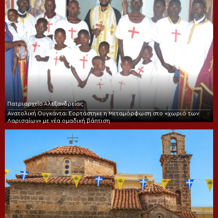
Πατριαρχείο Αλεξανδρείας
Ανατολική Ουγκάντα: Εορτάστηκε η Μεταμόρφωση στο «χωριό των
Λαρισαίων» με νέα ομαδική βάπτιση