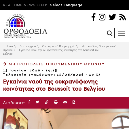
REAL TIME NEWS FEED:
Select Language
Home
\
Πατριαρχεία
\
Οικουμενικό Πατριαρχείο
\
Μητροπόλεις Οικουμενικού
Θρόνου
\
Εγκαίνια ναού της ουκρανόφωνης κοινότητας στο Boussoit του
Βελγίου
ΜΗΤΡΟΠΌΛΕΙΣ ΟΙΚΟΥΜΕΝΙΚΟΎ ΘΡΌΝΟΥ
15 Ιουνίου, 2026 - 19:15
Τελευταία ενημέρωση: 15/06/2026 - 19:33
Εγκαίνια ναού της ουκρανόφωνης
κοινότητας στο Boussoit του Βελγίου
Διαδώστε: