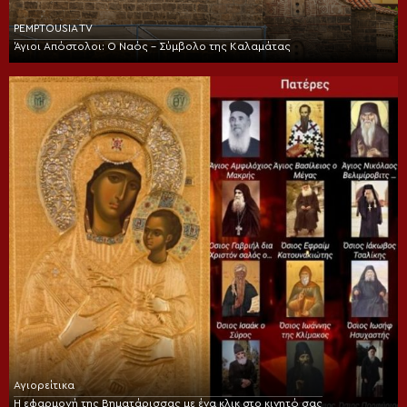
PEMPTOUSIA TV
Άγιοι Απόστολοι: Ο Ναός – Σύμβολο της Καλαμάτας
Αγιορείτικα
Η εφαρμογή της Βηματάρισσας με ένα κλικ στο κινητό σας