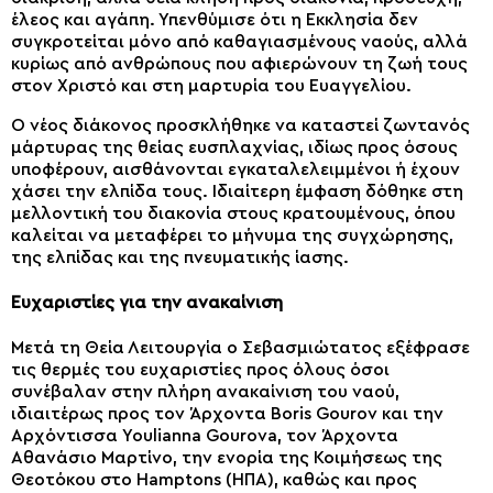
έλεος και αγάπη. Υπενθύμισε ότι η Εκκλησία δεν
συγκροτείται μόνο από καθαγιασμένους ναούς, αλλά
κυρίως από ανθρώπους που αφιερώνουν τη ζωή τους
στον Χριστό και στη μαρτυρία του Ευαγγελίου.
Ο νέος διάκονος προσκλήθηκε να καταστεί ζωντανός
μάρτυρας της θείας ευσπλαχνίας, ιδίως προς όσους
υποφέρουν, αισθάνονται εγκαταλελειμμένοι ή έχουν
χάσει την ελπίδα τους. Ιδιαίτερη έμφαση δόθηκε στη
μελλοντική του διακονία στους κρατουμένους, όπου
καλείται να μεταφέρει το μήνυμα της συγχώρησης,
της ελπίδας και της πνευματικής ίασης.
Ευχαριστίες για την ανακαίνιση
Μετά τη Θεία Λειτουργία ο Σεβασμιώτατος εξέφρασε
τις θερμές του ευχαριστίες προς όλους όσοι
συνέβαλαν στην πλήρη ανακαίνιση του ναού,
ιδιαιτέρως προς τον Άρχοντα Boris Gourov και την
Αρχόντισσα Youlianna Gourova, τον Άρχοντα
Αθανάσιο Μαρτίνο, την ενορία της Κοιμήσεως της
Θεοτόκου στο Hamptons (ΗΠΑ), καθώς και προς