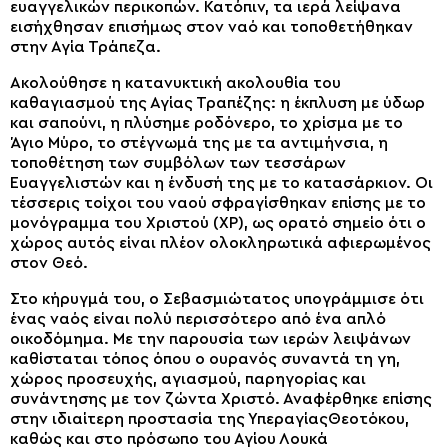
ευαγγελικών περικοπών. Κατόπιν, τα ιερά λείψανα
εισήχθησαν επισήμως στον ναό και τοποθετήθηκαν
στην Αγία Τράπεζα.
Ακολούθησε η κατανυκτική ακολουθία του
καθαγιασμού της Αγίας Τραπέζης: η έκπλυση με ύδωρ
και σαπούνι, η πλύσημε ροδόνερο, το χρίσμα με το
Άγιο Μύρο, το στέγνωμά της με τα αντιμήνσια, η
τοποθέτηση των συμβόλων των τεσσάρων
Ευαγγελιστών και η ένδυσή της με το κατασάρκιον. Οι
τέσσερις τοίχοι του ναού σφραγίσθηκαν επίσης με το
μονόγραμμα του Χριστού (ΧΡ), ως ορατό σημείο ότι ο
χώρος αυτός είναι πλέον ολοκληρωτικά αφιερωμένος
στον Θεό.
Στο κήρυγμά του, ο Σεβασμιώτατος υπογράμμισε ότι
ένας ναός είναι πολύ περισσότερο από ένα απλό
οικοδόμημα. Με την παρουσία των ιερών λειψάνων
καθίσταται τόπος όπου ο ουρανός συναντά τη γη,
χώρος προσευχής, αγιασμού, παρηγορίας και
συνάντησης με τον ζώντα Χριστό. Αναφέρθηκε επίσης
στην ιδιαίτερη προστασία της ΥπεραγίαςΘεοτόκου,
καθώς και στο πρόσωπο του Αγίου Λουκά