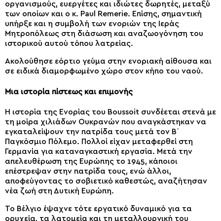
οργανισμούς, ευεργέτες και ιδιώτες δωρητές, μεταξύ
των οποίων και ο κ. Paul Remerie. Επίσης, σημαντική
υπήρξε και η συμβολή των ενοριών της Ιεράς
Μητροπόλεως στη διάσωση και αναζωογόνηση του
ιστορικού αυτού τόπου λατρείας.
Ακολούθησε εόρτιο γεύμα στην ενοριακή αίθουσα και
σε ειδικά διαμορφωμένο χώρο στον κήπο του ναού.
Μια ιστορία πίστεως και επιμονής
Η ιστορία της Eνορίας του Boussoit συνδέεται στενά με
τη μοίρα χιλιάδων Ουκρανών που αναγκάστηκαν να
εγκαταλείψουν την πατρίδα τους μετά τον Β΄
Παγκόσμιο Πόλεμο. Πολλοί είχαν μεταφερθεί στη
Γερμανία για καταναγκαστική εργασία. Μετά την
απελευθέρωση της Ευρώπης το 1945, κάποιοι
επέστρεψαν στην πατρίδα τους, ενώ άλλοι,
αποφεύγοντας το σοβιετικό καθεστώς, αναζήτησαν
νέα ζωή στη Δυτική Ευρώπη.
Το Βέλγιο έψαχνε τότε εργατικό δυναμικό για τα
ορυχεία, τα λατομεία και τη μεταλλουργική του