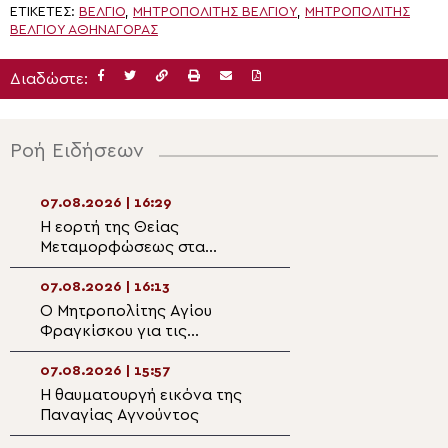
ΕΤΙΚΈΤΕΣ:
ΒΕΛΓΙΟ
,
ΜΗΤΡΟΠΟΛΙΤΗΣ ΒΕΛΓΙΟΥ
,
ΜΗΤΡΟΠΟΛΊΤΗΣ
ΒΕΛΓΊΟΥ ΑΘΗΝΑΓΌΡΑΣ
Διαδώστε:
Ροή Ειδήσεων
07.08.2026 | 16:29
07.08.2026 | 14:5
Η εορτή της Θείας
Ιερές Παρακλήσει
Μεταμορφώσεως στα
και Λιβαδειά
Ιωάννινα
07.08.2026 | 16:13
07.08.2026 | 14:3
Ο Μητροπολίτης Αγίου
Η Κύπρος παρέχε
Φραγκίσκου για τις
στα Πατριαρχεία
πυρκαγιές στο Σποκέιν και
και Ιεροσολύμω
την κοινότητα της Αγίας
07.08.2026 | 15:57
07.08.2026 | 14:1
Τριάδος
Η θαυματουργή εικόνα της
Μητροπολίτης Πε
Παναγίας Αγνούντος
χαίρεστε τη ζωή
να έχετε τον νου