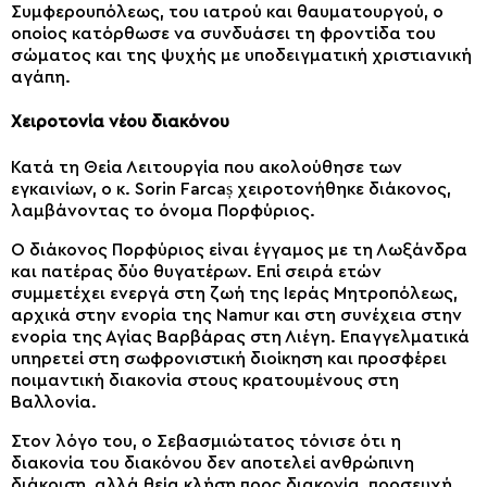
Συμφερουπόλεως, του ιατρού και θαυματουργού, ο
οποίος κατόρθωσε να συνδυάσει τη φροντίδα του
σώματος και της ψυχής με υποδειγματική χριστιανική
αγάπη.
Χειροτονία νέου διακόνου
Κατά τη Θεία Λειτουργία που ακολούθησε των
εγκαινίων, ο κ. Sorin Farcaș χειροτονήθηκε διάκονος,
λαμβάνοντας το όνομα Πορφύριος.
Ο διάκονος Πορφύριος είναι έγγαμος με τη Λωξάνδρα
και πατέρας δύο θυγατέρων. Επί σειρά ετών
συμμετέχει ενεργά στη ζωή της Ιεράς Μητροπόλεως,
αρχικά στην ενορία της Namur και στη συνέχεια στην
ενορία της Αγίας Βαρβάρας στη Λιέγη. Επαγγελματικά
υπηρετεί στη σωφρονιστική διοίκηση και προσφέρει
ποιμαντική διακονία στους κρατουμένους στη
Βαλλονία.
Στον λόγο του, ο Σεβασμιώτατος τόνισε ότι η
διακονία του διακόνου δεν αποτελεί ανθρώπινη
διάκριση, αλλά θεία κλήση προς διακονία, προσευχή,