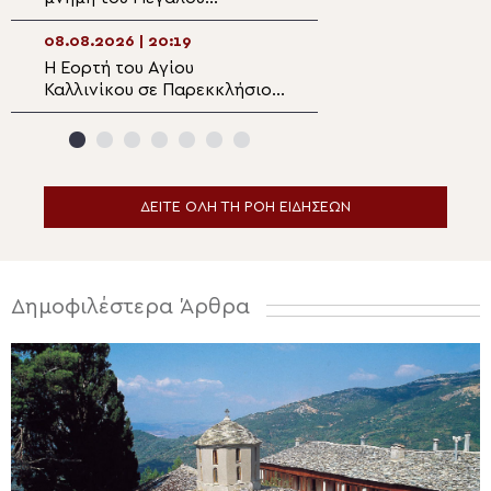
Ευεργέτου των Κυθήρων
Θέρμου
Νικολάου Τριφύλλη
08.08.2026 | 20:19
08.08.2026 | 18:3
Η Εορτή του Αγίου
5η Αυγουστιάτικ
Καλλινίκου σε Παρεκκλήσιο
Παράκληση στην
της Καστοριάς
Ευξεινούπολη
ΔΕΙΤΕ ΟΛΗ ΤΗ ΡΟΗ ΕΙΔΗΣΕΩΝ
Δημοφιλέστερα Άρθρα