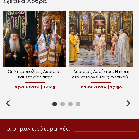
Σχετικά Άρθρα
Οι Μητροπολίτες Αυστρίας
Αυστρίας Αρσένιος: Η πίστη
και Σταγών στην
δεν καταργεί τους φυσικούς
πανηγυρίζουσα Ιερά Μονή
νόμους, αλλά εισάγει τον
07.08.2026 | 16:45
02.08.2026 | 17:56
Μεταμορφώσεως του
άνθρωπο στην ενέργεια του
Σωτήρος Μεγάλου
Θεού
Μετεώρου
Τα σημαντικότερα νέα