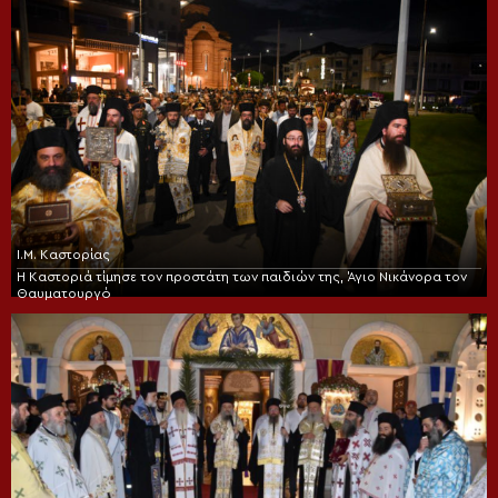
Ι.Μ. Καστορίας
Η Καστοριά τίμησε τον προστάτη των παιδιών της, Άγιο Νικάνορα τον
Θαυματουργό