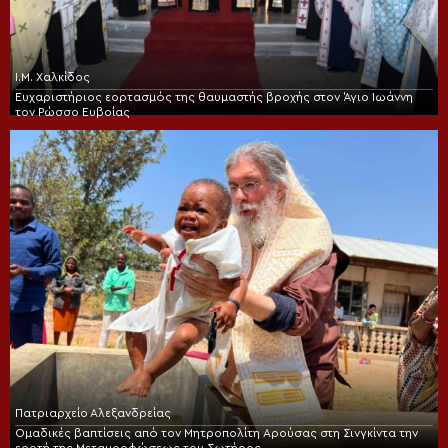
Ι.Μ. Χαλκίδος
Ευχαριστήριος εορτασμός της θαυμαστής βροχής στον Άγιο Ιωάννη
τον Ρώσσο Ευβοίας
Πατριαρχείο Αλεξανδρείας
Ομαδικές βαπτίσεις από τον Μητροπολίτη Αρούσας στη Σινγκίντα την