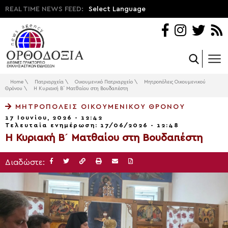
REAL TIME NEWS FEED:
Select Language
Home
\
Πατριαρχεία
\
Οικουμενικό Πατριαρχείο
\
Μητροπόλεις Οικουμενικού
Θρόνου
\
H Κυριακή Β´ Ματθαίου στη Βουδαπέστη
ΜΗΤΡΟΠΌΛΕΙΣ ΟΙΚΟΥΜΕΝΙΚΟΎ ΘΡΌΝΟΥ
17 Ιουνίου, 2026 - 12:42
Τελευταία ενημέρωση: 17/06/2026 - 12:48
H Κυριακή Β´ Ματθαίου στη Βουδαπέστη
Διαδώστε: