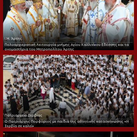
Ι.Μ. Άρτης
Πολυαρχιερατική Λειτουργία μνήμης Αγίου Καλλινίκου Εδέσσης και τα
ονομαστήρια του Μητροπολίτου Άρτης
Πατριαρχείο Σερβίας
Ο Πατριάρχης Πορφύριος με παιδιά της αθλητικής κατασκήνωσης «Η
Σερβία σε καλεί»