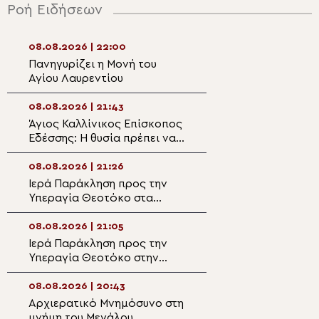
Ροή Ειδήσεων
08.08.2026 | 22:00
08.08.2026 | 20:
Πανηγυρίζει η Μονή του
Η λιτάνευση της
Αγίου Λαυρεντίου
θαυματουργού ε
Παναγίας
Χρυσοσπηλιώτισ
08.08.2026 | 21:43
08.08.2026 | 19:4
Κάτω Δευτερά
Άγιος Καλλίνικος Επίσκοπος
“Το λαμπρόν σε
Εδέσσης: Η θυσία πρέπει να
– Αφιέρωμα στο
διακρίνη την Αρχιερατικήν
Καλλίνικο Εδέσσ
μου ζωήν!
08.08.2026 | 21:26
08.08.2026 | 19:2
Ιερά Παράκληση προς την
Ο Μητροπολίτης
Υπεραγία Θεοτόκο στα
στον Ιερό Ναό Α
Φαβριανά Μονοφατσίου
Φανουρίου στον 
Κατσαρού
08.08.2026 | 21:05
08.08.2026 | 19:1
Ιερά Παράκληση προς την
Αυτοψία της Λ. 
Υπεραγία Θεοτόκο στην
Αιγόσθενα για τι
Πολυθέα Πεδιάδος
επιπτώσεις της 
08.08.2026 | 20:43
08.08.2026 | 18:5
Αρχιερατικό Μνημόσυνο στη
Ο Αιτωλίας Δαμ
μνήμη του Μεγάλου
στον Αργυρό Πηγ