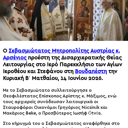
Ο
Σεβασμιώτατος Μητροπολίτης Αυστρίας κ.
Αρσένιος
προέστη της Δισαρχιερατικής Θείας
Λειτουργίας στο Ιερό Παρεκκλήσιο των Αγίων
Ιεροθέου και Στεφάνου στη
Βουδαπέστη
την
Κυριακή Β´ Ματθαίου, 14 Ιουνίου 2026.
Με το Σεβασμιώτατο συλλειτούργησε ο
Θεοφιλέστατος Επίσκοπος Αρίστης κ. Μάξιμος, ενώ
τους αρχιερείς συνόδευσαν λειτουργικά οι
Σταυροφόροι Οικονόμοι Γρηγόριος Nácsinák και
Μακάριος Beke, ο Πρεσβύτερος Ιωσήφ Ötvös.
Στο κήρυγμά του ο Σεβασμιώτατος αναφέρθηκε στο