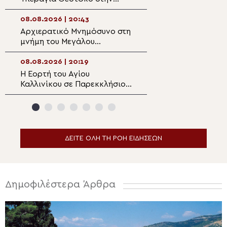
Πολυθέα Πεδιάδος
επιπτώσεις της 
08.08.2026 | 20:43
08.08.2026 | 18:5
Αρχιερατικό Μνημόσυνο στη
Ο Αιτωλίας Δαμ
μνήμη του Μεγάλου
στον Αργυρό Πηγ
Ευεργέτου των Κυθήρων
Θέρμου
Νικολάου Τριφύλλη
08.08.2026 | 20:19
08.08.2026 | 18:3
Η Εορτή του Αγίου
5η Αυγουστιάτικ
Καλλινίκου σε Παρεκκλήσιο
Παράκληση στην
της Καστοριάς
Ευξεινούπολη
ΔΕΙΤΕ ΟΛΗ ΤΗ ΡΟΗ ΕΙΔΗΣΕΩΝ
Δημοφιλέστερα Άρθρα