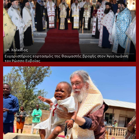
Ι.Μ. Χαλκίδος
Ευχαριστήριος εορτασμός της θαυμαστής βροχής στον Άγιο Ιωάννη
τον Ρώσσο Ευβοίας