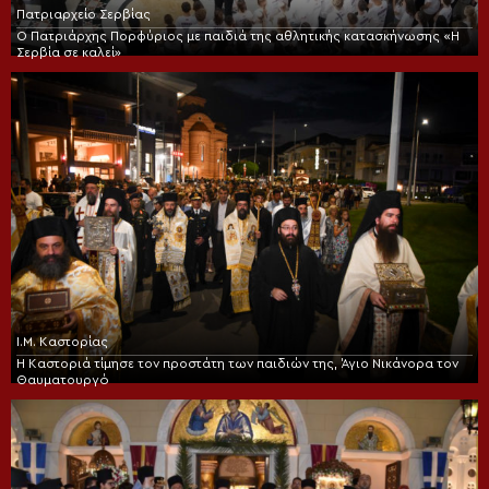
Πατριαρχείο Σερβίας
Ο Πατριάρχης Πορφύριος με παιδιά της αθλητικής κατασκήνωσης «Η
Σερβία σε καλεί»
Ι.Μ. Καστορίας
Η Καστοριά τίμησε τον προστάτη των παιδιών της, Άγιο Νικάνορα τον
Θαυματουργό