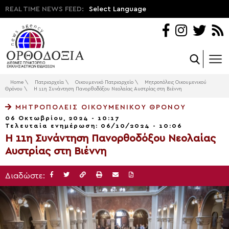
REAL TIME NEWS FEED:
Select Language
Home
\
Πατριαρχεία
\
Οικουμενικό Πατριαρχείο
\
Μητροπόλεις Οικουμενικού
Θρόνου
\
Η 11η Συνάντηση Πανορθοδόξου Νεολαίας Αυστρίας στη Βιέννη
ΜΗΤΡΟΠΌΛΕΙΣ ΟΙΚΟΥΜΕΝΙΚΟΎ ΘΡΌΝΟΥ
06 Οκτωβρίου, 2024 - 10:17
Τελευταία ενημέρωση: 06/10/2024 - 10:06
Η 11η Συνάντηση Πανορθοδόξου Νεολαίας
Αυστρίας στη Βιέννη
Διαδώστε: