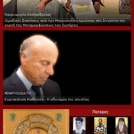
Πατριαρχείο Αλεξανδρείας
Ομαδικές βαπτίσεις από τον Μητροπολίτη Αρούσας στη Σινγκίντα την
εορτή της Μεταμορφώσεως του Σωτήρος
PEMPTOUSIA TV
Κυριακάτικη Μαθητεία – Η αδυναμία της απιστίας