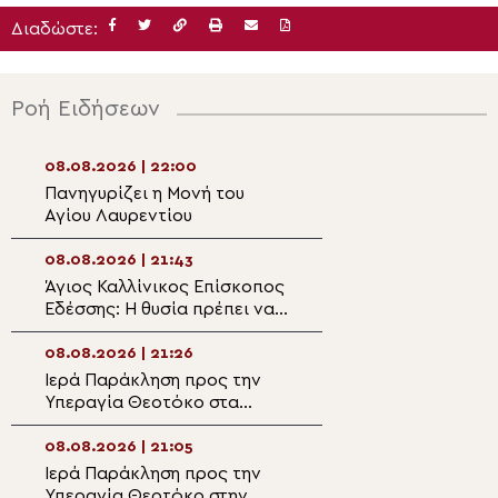
Διαδώστε:
Ροή Ειδήσεων
08.08.2026 | 22:00
08.08.2026 | 20:
Πανηγυρίζει η Μονή του
Η λιτάνευση της
Αγίου Λαυρεντίου
θαυματουργού ε
Παναγίας
Χρυσοσπηλιώτισ
08.08.2026 | 21:43
08.08.2026 | 19:4
Κάτω Δευτερά.
Άγιος Καλλίνικος Επίσκοπος
“Το λαμπρόν σε
Εδέσσης: Η θυσία πρέπει να
– Αφιέρωμα στο
διακρίνη την Αρχιερατικήν
Καλλίνικο Εδέσσ
μου ζωήν!
08.08.2026 | 21:26
08.08.2026 | 19:2
Ιερά Παράκληση προς την
Ο Μητροπολίτης
Υπεραγία Θεοτόκο στα
στον Ιερό Ναό Α
Φαβριανά Μονοφατσίου
Φανουρίου στον 
Κατσαρού
08.08.2026 | 21:05
08.08.2026 | 19:1
Ιερά Παράκληση προς την
Αυτοψία της Λ. 
Υπεραγία Θεοτόκο στην
Αιγόσθενα για τι