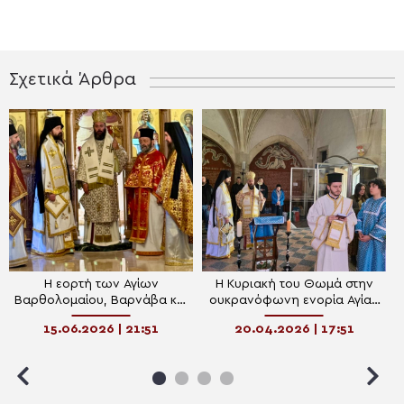
Σχετικά Άρθρα
Η εορτή των Αγίων
Η Κυριακή του Θωμά στην
Βαρθολομαίου, Βαρνάβα και
ουκρανόφωνη ενορία Αγίας
Λουκά του Ιατρού στην
Σκέπης στο Perchtoldsdorf
15.06.2026 | 21:51
20.04.2026 | 17:51
Αυστρία
της Αυστρίας