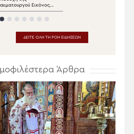
αυματουργού Εικόνος
απόφαση
ης Παναγίας της
οβέλιστας στην
ανηγυρίζουσα ενορία
υκεών Άρτης
ΔΕΙΤΕ ΟΛΗ ΤΗ ΡΟΗ ΕΙΔΗΣΕΩΝ
μοφιλέστερα Άρθρα