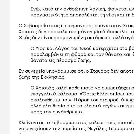
Ενώ, κατά την ανθρώπινη λογική, φαίνεται ως
πραγματικότητα αποκαλύπτει τη νίκη και τη 
Ο Σεβασμιώτατος επεσήμανε ότι επάνω στον Σταυ
Χριστός δεν αποκαλύπτει μόνον μία διδασκαλία, α
Θεός δεν είναι απομονωμένη αυτάρκεια, αλλά αγ
Ο Υιός και Λόγος του Θεού κατέρχεται στο 
προσλαμβάνει τη φθορά και τον θάνατο και, δ
θάνατο εις πέρασμα ζωής.
Εν συνεχεία υπογράμμισε ότι ο Σταυρός δεν αποτ
ζωής της Εκκλησίας.
Ο Χριστός καλεί κάθε πιστό να συμμετάσχει 
ευαγγελικό κάλεσμα· «Όστις θέλει οπίσω μου
ακολουθείτω μοι». Η άρση του σταυρού, όπως
αλλά ελευθερία από το κλειστό «εγώ» και έ
προς τον συνάνθρωπο.
Κλείνοντας, ο Σεβασμιώτατος κάλεσε τους πιστούς
να συνεχίσουν την πορεία της Μεγάλης Τεσσαρακ