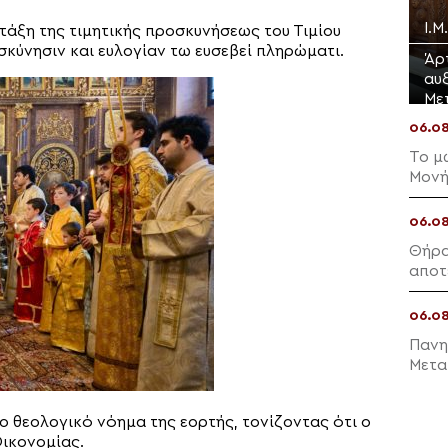
Ι.Μ
 τάξη της τιμητικής προσκυνήσεως του Τιμίου
κύνησιν και ευλογίαν τω ευσεβεί πληρώματι.
Άρ
αυ
Με
06.0
To μ
Μονή
06.0
Θήρα
αποτ
06.0
Πανη
Μετα
 θεολογικό νόημα της εορτής, τονίζοντας ότι ο
Οικονομίας.