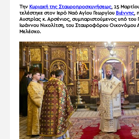
Την
Κυριακή της Σταυροπροσκυνήσεως
, 15 Μαρτίο
τελέστηκε στον Ιερό Ναό Αγίου Γεωργίου
Βιέννης
,
Αυστρίας κ. Αρσένιος, συμπαριστούμενος υπό το
Ιωάννου Νικολίτση, του Σταυροφόρου Οικονόμου Α
Μελέσκο.