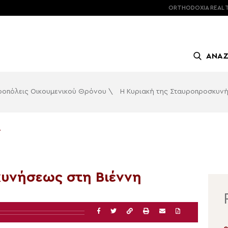
ORTHODOXIA
REAL 
ΑΝΑ
ροπόλεις Οικουμενικού Θρόνου
\
Η Κυριακή της Σταυροπροσκυν
Υ
κυνήσεως στη Βιέννη