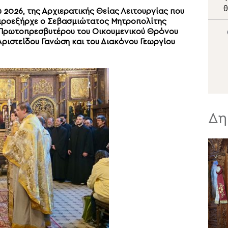
Άγιος Ευγένιος ο
θ
υ 2026, της Αρχιερατικής Θείας Λειτουργίας που
Αιτωλός
τ
 προεξήρχε ο Σεβασμιώτατος Μητροπολίτης
Ρ
υ Πρωτοπρεσβυτέρου του Οικουμενικού Θρόνου
π
ριστείδου Γανώση και του Διακόνου Γεωργίου
Σ
Δη