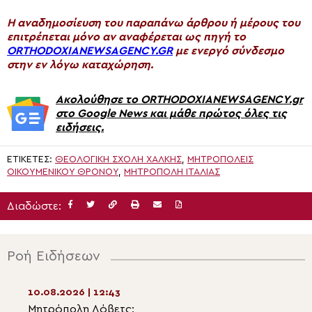
H αναδημοσίευση του παραπάνω άρθρου ή μέρους του
επιτρέπεται μόνο αν αναφέρεται ως πηγή το
ORTHODOXIANEWSAGENCY.GR
με ενεργό σύνδεσμο
στην εν λόγω καταχώρηση.
Ακολούθησε το ORTHODOXIANEWSAGENCY.gr
στο Google News και μάθε πρώτος όλες τις
ειδήσεις.
ΕΤΙΚΈΤΕΣ:
ΘΕΟΛΟΓΙΚΉ ΣΧΟΛΉ ΧΆΛΚΗΣ
,
ΜΗΤΡΟΠΌΛΕΙΣ
ΟΙΚΟΥΜΕΝΙΚΟΎ ΘΡΌΝΟΥ
,
ΜΗΤΡΌΠΟΛΗ ΙΤΑΛΊΑΣ
Διαδώστε:
Ροή Ειδήσεων
10.08.2026 | 12:43
10.08.2026 | 11:0
Μητρόπολη Λόβετς:
Αγωνία από τον