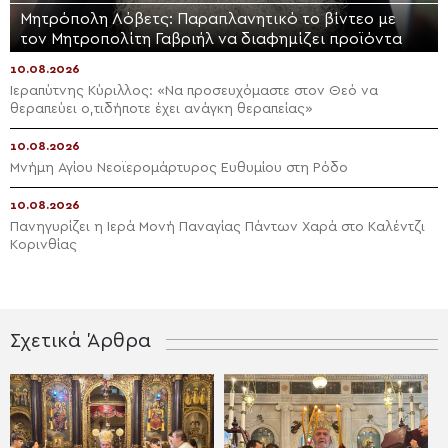
Μητρόπολη Λόβετς: Παραπλανητικό το βίντεο με
τον Μητροπολίτη Γαβριήλ να διαφημίζει προϊόντα
10.08.2026
Ιεραπύτνης Κύριλλος: «Να προσευχόμαστε στον Θεό να
θεραπεύει ο,τιδήποτε έχει ανάγκη θεραπείας»
10.08.2026
Μνήμη Αγίου Νεοϊερομάρτυρος Ευθυμίου στη Ρόδο
10.08.2026
Πανηγυρίζει η Ιερά Μονή Παναγίας Πάντων Χαρά στο Καλέντζι
Κορινθίας
Σχετικά Άρθρα