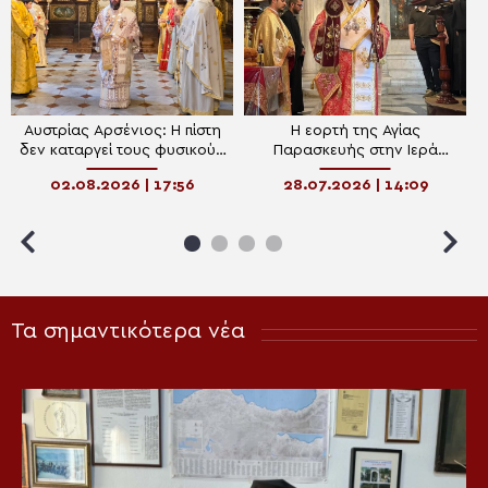
Αυστρίας Αρσένιος: Η πίστη
Η εορτή της Αγίας
δεν καταργεί τους φυσικούς
Παρασκευής στην Ιερά
νόμους, αλλά εισάγει τον
Μητρόπολη Δέρκων
02.08.2026 | 17:56
28.07.2026 | 14:09
άνθρωπο στην ενέργεια του
Θεού
Τα σημαντικότερα νέα