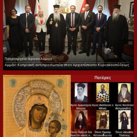
Πατριαρχείο Ιεροσολύμων
Αμμάν: Κυπριακή αντιπροσωπεία στον Αρχιεπίσκοπο Κυριακουπόλεως