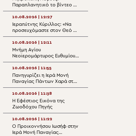
Παραπλανητικό το βίντεο με
Καλαβρύτων Ιερ
τον Μητροπολίτη Γαβριήλ να
την έλλειψη κληρ
διαφημίζει προϊόντα
μέλλον των χωρ
10.08.2026 | 12:27
10.08.2026 | 10:4
Ιεραπύτνης Κύριλλος: «Να
Βασιλική – Επει
προσευχόμαστε στον Θεό να
θεραπεύει ο,τιδήποτε έχει
10.08.2026 | 10:3
ανάγκη θεραπείας»
10.08.2026 | 12:11
Πρόγραμμα παν
Μνήμη Αγίου
Ιερού Μητροπολι
Νεοϊερομάρτυρος Ευθυμίου
Κοιμήσεως της 
στη Ρόδο
Χαϊδαρίου
10.08.2026 | 10:1
10.08.2026 | 11:55
Ο Πατριάρχης Β
Πανηγυρίζει η Ιερά Μονή
Δανιήλ βάδισε σ
Παναγίας Πάντων Χαρά στο
του “Θαυματουρ
Καλέντζι Κορινθίας
Ρίλας” και ανέβη
10.08.2026 | 10:
υψόμετρο 2282 
10.08.2026 | 11:38
Καλλιμασιά Χίου:
Η Εφέστιος Εικόνα της
Αρχιερατικός ε
Ζωοδόχου Πηγής
της μνήμης του 
Αιμιλιανού επισ
10.08.2026 | 09:
Κυζίκου του Ομ
10.08.2026 | 11:22
Καλάβρυτα: Υπαί
Ο Προικοννήσου Ιωσήφ στην
πανηγυρίσει ο
Ιερά Μονή Παναγίας
Μητροπολιτικός