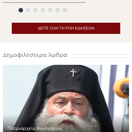
Φανερωμένης «Τράχηλα»
Κοιμήσεως της 
Σητείας
για λόγους ασφ
ΔΕΙΤΕ ΟΛΗ ΤΗ ΡΟΗ ΕΙΔΗΣΕΩΝ
Δημοφιλέστερα Άρθρα
Πατριαρχείο Βουλγαρίας