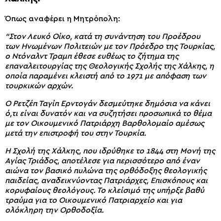
Όπως αναφέρει η Μητρόπολη:
“Στον Λευκό Οίκο, κατά τη συνάντηση του Προέδρου
των Ηνωμένων Πολιτειών με τον Πρόεδρο της Τουρκίας,
ο Ντόναλντ Τραμπ έθεσε ευθέως το ζήτημα της
επαναλειτουργίας της Θεολογικής Σχολής της Χάλκης, η
οποία παραμένει κλειστή από το 1971 με απόφαση των
τουρκικών αρχών.
Ο Ρετζέπ Ταγίπ Ερντογάν δεσμεύτηκε δημόσια να κάνει
ό,τι είναι δυνατόν και να συζητήσει προσωπικά το θέμα
με τον Οικουμενικό Πατριάρχη Βαρθολομαίο αμέσως
μετά την επιστροφή του στην Τουρκία.
Η Σχολή της Χάλκης, που ιδρύθηκε το 1844 στη Μονή της
Αγίας Τριάδος, αποτέλεσε για περισσότερο από έναν
αιώνα τον βασικό πυλώνα της ορθόδοξης θεολογικής
παιδείας, αναδεικνύοντας Πατριάρχες, Επισκόπους και
κορυφαίους θεολόγους. Το κλείσιμό της υπήρξε βαθύ
τραύμα για το Οικουμενικό Πατριαρχείο και για
ολόκληρη την Ορθοδοξία.