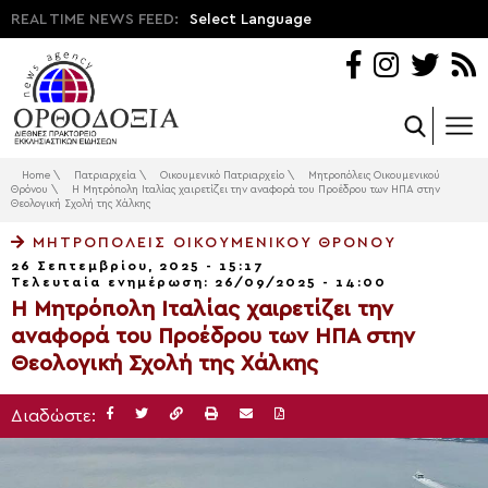
REAL TIME NEWS FEED:
Select Language
Home
\
Πατριαρχεία
\
Οικουμενικό Πατριαρχείο
\
Μητροπόλεις Οικουμενικού
Θρόνου
\
Η Μητρόπολη Ιταλίας χαιρετίζει την αναφορά του Προέδρου των ΗΠΑ στην
Θεολογική Σχολή της Χάλκης
ΜΗΤΡΟΠΌΛΕΙΣ ΟΙΚΟΥΜΕΝΙΚΟΎ ΘΡΌΝΟΥ
26 Σεπτεμβρίου, 2025 - 15:17
Τελευταία ενημέρωση: 26/09/2025 - 14:00
Η Μητρόπολη Ιταλίας χαιρετίζει την
αναφορά του Προέδρου των ΗΠΑ στην
Θεολογική Σχολή της Χάλκης
Διαδώστε: