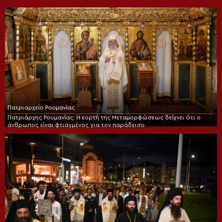
Πατριαρχείο Ρουμανίας
Πατριάρχης Ρουμανίας: Η εορτή της Μεταμορφώσεως δείχνει ότι ο
άνθρωπος είναι φτιαγμένος για τον παράδεισο