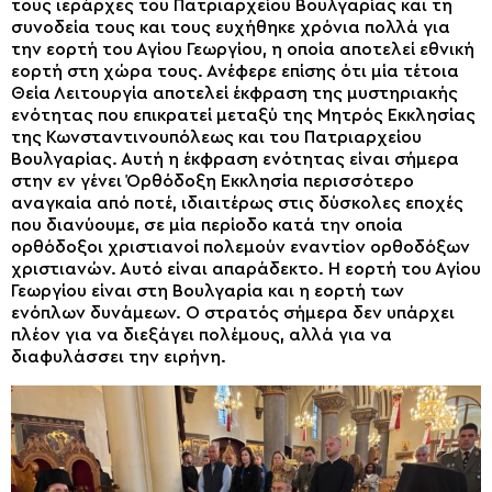
τους ιεράρχες του Πατριαρχείου Βουλγαρίας και τη
συνοδεία τους και τους ευχήθηκε χρόνια πολλά για
την εορτή του Αγίου Γεωργίου, η οποία αποτελεί εθνική
εορτή στη χώρα τους. Ανέφερε επίσης ότι μία τέτοια
Θεία Λειτουργία αποτελεί έκφραση της μυστηριακής
ενότητας που επικρατεί μεταξύ της Μητρός Εκκλησίας
της Κωνσταντινουπόλεως και του Πατριαρχείου
Βουλγαρίας. Αυτή η έκφραση ενότητας είναι σήμερα
στην εν γένει Όρθόδοξη Εκκλησία περισσότερο
αναγκαία από ποτέ, ιδιαιτέρως στις δύσκολες εποχές
που διανύουμε, σε μία περίοδο κατά την οποία
ορθόδοξοι χριστιανοί πολεμούν εναντίον ορθοδόξων
χριστιανών. Αυτό είναι απαράδεκτο. Η εορτή του Αγίου
Γεωργίου είναι στη Βουλγαρία και η εορτή των
ενόπλων δυνάμεων. Ο στρατός σήμερα δεν υπάρχει
πλέον για να διεξάγει πολέμους, αλλά για να
διαφυλάσσει την ειρήνη.