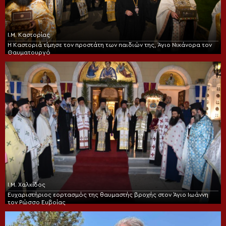
Ι.Μ. Καστορίας
Η Καστοριά τίμησε τον προστάτη των παιδιών της, Άγιο Νικάνορα τον
Θαυματουργό
Ι.Μ. Χαλκίδος
Ευχαριστήριος εορτασμός της θαυμαστής βροχής στον Άγιο Ιωάννη
τον Ρώσσο Ευβοίας