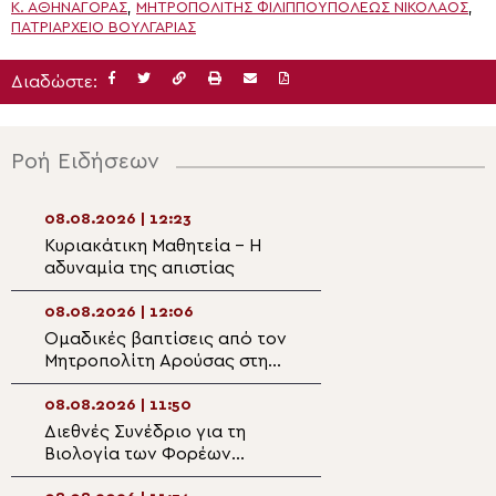
Κ. ΑΘΗΝΑΓΌΡΑΣ
,
ΜΗΤΡΟΠΟΛΊΤΗΣ ΦΙΛΙΠΠΟΥΠΌΛΕΩΣ ΝΙΚΌΛΑΟΣ
,
ΠΑΤΡΙΑΡΧΕΊΟ ΒΟΥΛΓΑΡΊΑΣ
Διαδώστε:
Ροή Ειδήσεων
08.08.2026 | 12:23
08.08.2026 | 10:
Κυριακάτικη Μαθητεία – Η
Ευχαριστήριος 
αδυναμία της απιστίας
της θαυμαστής β
Άγιο Ιωάννη το
Ευβοίας
08.08.2026 | 12:06
08.08.2026 | 10:3
Ομαδικές βαπτίσεις από τον
Η Ιερά Εικόνα τ
Μητροπολίτη Αρούσας στη
Μαχαιριώτισσας
Σινγκίντα την εορτή της
Μεταμορφώσεως του
08.08.2026 | 11:50
08.08.2026 | 10:1
Σωτήρος
Διεθνές Συνέδριο για τη
Ο εορτασμός τη
Βιολογία των Φορέων
Μεταμορφώσεως
Μεταδοτικών Ασθενειών
Σωτήρος στην Ι