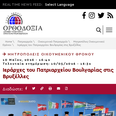
REAL TIME NEWS FEED:
Select Language
Home
\
Πατριαρχεία
\
Οικουμενικό Πατριαρχείο
\
Μητροπόλεις Οικουμενικού
Θρόνου
\
Ιεράρχες του Πατριαρχείου Βουλγαρίας στις Βρυξέλλες
ΜΗΤΡΟΠΌΛΕΙΣ ΟΙΚΟΥΜΕΝΙΚΟΎ ΘΡΌΝΟΥ
10 Μαΐου, 2026 - 16:42
Τελευταία ενημέρωση: 10/05/2026 - 16:32
Ιεράρχες του Πατριαρχείου Βουλγαρίας στις
Βρυξέλλες
Διαδώστε: