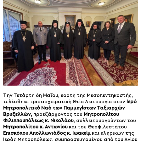
Την Τετάρτη 6η Μαΐου, εορτή της Μεσοπεντηκοστής,
τελέσθηκε τρισαρχιερατική Θεία Λειτουργία στον
Ιερό
Μητροπολιτικό Ναό των Παμμεγίστων Ταξιαρχών
Βρυξελλών
, προεξάρχοντος του
Μητροπολίτου
Φιλιππουπόλεως κ. Νικολάου
, συλλειτουργούντων του
Μητροπολίτου κ. Αντωνίου
και του Θεοφιλεστάτου
Επισκόπου Απολλωνιάδος κ. Ιωακείμ
και κληρικών της
Ιεράς Μητροπόλεως, συμπροσευχομένου από του Αγίου