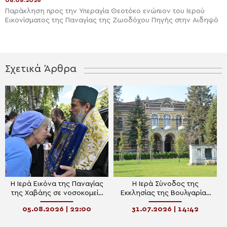
08.08.2026
Παράκληση προς την Υπεραγία Θεοτόκο ενώπιον του Ιερού
Εικονίσματος της Παναγίας της Ζωοδόχου Πηγής στην Αιδηψό
Σχετικά Άρθρα
Η Ιερά Εικόνα της Παναγίας
Η Ιερά Σύνοδος της
της Χαβάης σε νοσοκομείο
Εκκλησίας της Βουλγαρίας
της Σόφιας προς ευλογία
καταδικάζει τις δηλώσεις
05.08.2026 | 22:00
31.07.2026 | 14:42
ασθενών και προσωπικού
του Αρχιμ. Νικάνορα