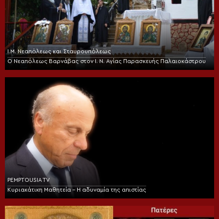
Ι.Μ. Νεαπόλεως και Σταυρουπόλεως
Ο Νεαπόλεως Βαρνάβας στον Ι. Ν. Αγίας Παρασκευής Παλαιοκάστρου
PEMPTOUSIA TV
Κυριακάτικη Μαθητεία – Η αδυναμία της απιστίας