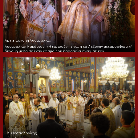
Αρχιεπισκοπή Αυστραλίας
Αυστραλίας Μακάριος: «Η ιερωσύνη είναι η κατ’ εξοχήν μεταμορφωτική
δύναμη μέσα σε έναν κόσμο που παραπαίει πνευματικά»
Ι.Μ. Θεσσαλονίκης