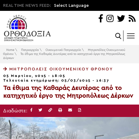
REAL TIME NEWS FEED:
Select Language
Home
\
Πατριαρχεία
\
Οικουμενικό Πατριαρχείο
\
Μητροπόλεις Οικουμενικού
Θρόνου
\
Τα έθιμα της Καθαράς Δευτέρας από το κατηχητικό έργο της Μητροπόλεως
Δέρκων
ΜΗΤΡΟΠΌΛΕΙΣ ΟΙΚΟΥΜΕΝΙΚΟΎ ΘΡΌΝΟΥ
05 Μαρτίου, 2025 - 18:05
Τελευταία ενημέρωση: 05/03/2025 - 16:37
Τα έθιμα της Καθαράς Δευτέρας από το
κατηχητικό έργο της Μητροπόλεως Δέρκων
Διαδώστε: