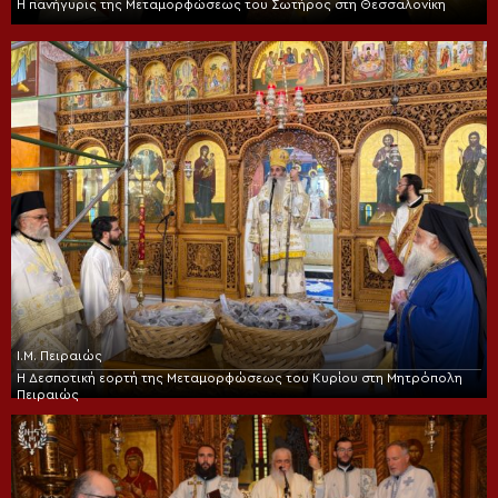
Η πανήγυρις της Μεταμορφώσεως του Σωτήρος στη Θεσσαλονίκη
Ι.Μ. Πειραιώς
Η Δεσποτική εορτή της Μεταμορφώσεως του Κυρίου στη Μητρόπολη
Πειραιώς