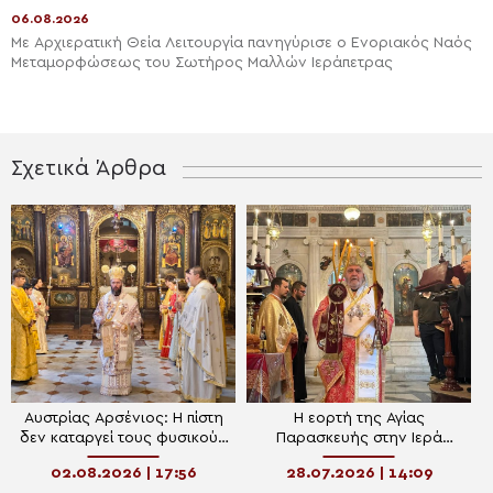
06.08.2026
Με Αρχιερατική Θεία Λειτουργία πανηγύρισε ο Ενοριακός Ναός
Μεταμορφώσεως του Σωτήρος Μαλλών Ιεράπετρας
Σχετικά Άρθρα
Αυστρίας Αρσένιος: Η πίστη
Η εορτή της Αγίας
δεν καταργεί τους φυσικούς
Παρασκευής στην Ιερά
νόμους, αλλά εισάγει τον
Μητρόπολη Δέρκων
02.08.2026 | 17:56
28.07.2026 | 14:09
άνθρωπο στην ενέργεια του