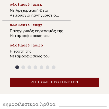
Μαρωνείας
06.08.2026 | 21:14
06.08.2026 | 19:3
Με Αρχιερατική Θεία
Στην Ιερά Μονή
Λειτουργία πανηγύρισε ο
Μεταμορφώσεω
Ενοριακός Ναός
Ραψάνης ο Μητρ
Μεταμορφώσεως του
Λαρίσης
06.08.2026 | 20:57
06.08.2026 | 19:1
Σωτήρος Μαλλών
Πανηγυρικός εορτασμός της
Διδυμοτείχου Δ
Ιεράπετρας
Μεταμορφώσεως του
“Επί του όρους
Σωτήρος στην
μετεμορφώθης…
Αλεξανδρούπολη
06.08.2026 | 20:40
06.08.2026 | 19:0
Η εορτή της
Παρακολουθήστε
Μεταμορφώσεως του
ειδήσεων
Σωτήρος στα Λευκάκια
Ναυπλίου
ΔΕΙΤΕ ΟΛΗ ΤΗ ΡΟΗ ΕΙΔΗΣΕΩΝ
Δημοφιλέστερα Άρθρα