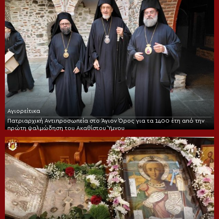
Αγιορείτικα
Πατριαρχική Αντιπροσωπεία στο Άγιον Όρος για τα 1400 έτη από την
πρώτη ψαλμώδηση του Ακαθίστου Ύμνου