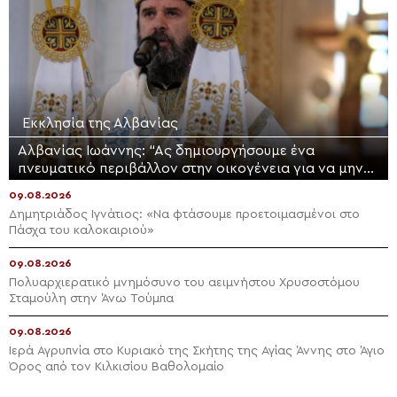
Εκκλησία της Αλβανίας
Αλβανίας Ιωάννης: “Ας δημιουργήσουμε ένα
πνευματικό περιβάλλον στην οικογένεια για να μην
μολυνθούν τα παιδιά μας”
09.08.2026
Δημητριάδος Ιγνάτιος: «Να φτάσουμε προετοιμασμένοι στο
Πάσχα του καλοκαιριού»
09.08.2026
Πολυαρχιερατικό μνημόσυνο του αειμνήστου Χρυσοστόμου
Σταμούλη στην Άνω Τούμπα
09.08.2026
Ιερά Αγρυπνία στο Κυριακό της Σκήτης της Αγίας Άννης στο Άγιο
Όρος από τον Κιλκισίου Βαθολομαίο