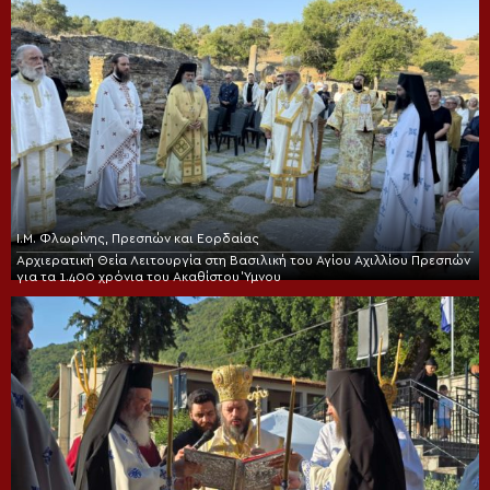
Ι.Μ. Φλωρίνης, Πρεσπών και Εορδαίας
Αρχιερατική Θεία Λειτουργία στη Βασιλική του Αγίου Αχιλλίου Πρεσπών
για τα 1.400 χρόνια του Ακαθίστου Ύμνου