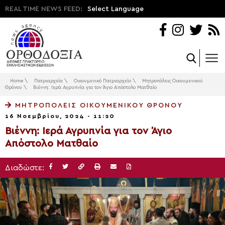
REAL TIME NEWS FEED:
Select Language
Home
\
Πατριαρχεία
\
Οικουμενικό Πατριαρχείο
\
Μητροπόλεις Οικουμενικού
Θρόνου
\
Βιέννη: Ιερά Αγρυπνία για τον Άγιο Απόστολο Ματθαίο
ΜΗΤΡΟΠΌΛΕΙΣ ΟΙΚΟΥΜΕΝΙΚΟΎ ΘΡΌΝΟΥ
16 Νοεμβρίου, 2024 - 11:20
Βιέννη: Ιερά Αγρυπνία για τον Άγιο
Απόστολο Ματθαίο
Διαδώστε: