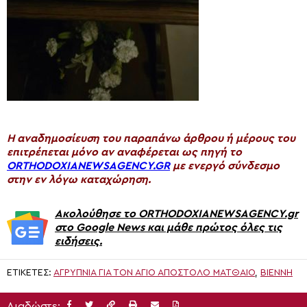
H αναδημοσίευση του παραπάνω άρθρου ή μέρους του
επιτρέπεται μόνο αν αναφέρεται ως πηγή το
ORTHODOXIANEWSAGENCY.GR
με ενεργό σύνδεσμο
στην εν λόγω καταχώρηση.
Ακολούθησε το ORTHODOXIANEWSAGENCY.gr
στο Google News και μάθε πρώτος όλες τις
ειδήσεις.
ΕΤΙΚΈΤΕΣ:
ΑΓΡΥΠΝΊΑ ΓΙΑ ΤΟΝ ΆΓΙΟ ΑΠΌΣΤΟΛΟ ΜΑΤΘΑΊΟ
,
ΒΙΈΝΝΗ
Διαδώστε: