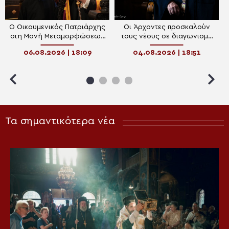
Ο Οικουμενικός Πατριάρχης
Οι Άρχοντες προσκαλούν
στη Μονή Μεταμορφώσεως
τους νέους σε διαγωνισμό
Σωτήρος της Πρώτης των
αφίσας για τον Οικουμενικό
06.08.2026 | 18:09
04.08.2026 | 18:51
Πριγκηποννήσων
Πατριάρχη
Τα σημαντικότερα νέα