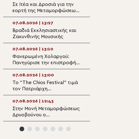
Σε Ιτέα και Δροσιά για την
Άρτης Καλλίνικο
εορτή της Μεταμορφώσεως
«Προσευχόμενοι
του Σωτήρος ο Θηβών
Παναγία, συναντ
Γεώργιος
Χριστό»
07.08.2026 | 13:27
07.08.2026 | 11:5
Βραδιά Εκκλησιαστικής και
Λιανοβέργι Ημαθ
Ζακυνθινής Μουσικής
Χειροθεσία Ανα
τον Μητροπολίτ
07.08.2026 | 13:10
07.08.2026 | 11:3
Φανερωμένη Χολαργού:
Ο Κρήτης Ευγένι
Πανηγύρισε την επιστροφή
εορτή της Σάμου
της παλαιάς ιεράς
Λειψανοθήκης – Πάνδημη
07.08.2026 | 13:00
07.08.2026 | 11:2
υποδοχή παρουσία του
Το “The Chios Festival” τιμά
Η θαυματουργή ε
Επισκόπου Χριστουπόλεως
τον Πατριάρχη
Παναγίας Αγιάσ
Αλεξανδρείας Θεόδωρο Β΄
07.08.2026 | 12:43
07.08.2026 | 11:0
Στην Μονή Μεταμορφώσεως
Αρχιεπισκοπή Αμ
Δρυοβούνου ο
Φεστιβάλ Ρητορι
Μητροπολίτης Κισάμου
είναι ο φετινός 
Αμφιλόχιος