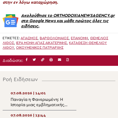
στην εν λόγω καταχώρηση.
Ακολούθησε το ORTHODOXIANEWSAGENCY.gr
στο Google News και μάθε πρώτος όλες τις
ειδήσεις.
ΕΤΙΚΈΤΕΣ:
ΑΓΙΑΣΜΌΣ
,
ΒΑΡΘΟΛΟΜΑΙΟΣ
,
ΕΠΑΝΟΜΉ
,
ΘΕΜΈΛΙΟΣ
ΛΊΘΟΣ
,
ΙΕΡΑ ΜΟΝΗ ΑΓΙΑΣ ΑΙΚΑΤΕΡΙΝΗΣ
,
ΚΑΤΆΘΕΣΗ ΘΕΜΈΛΙΟΥ
ΛΊΘΟΥ
,
ΟΙΚΟΥΜΕΝΙΚΟΣ ΠΑΤΡΙΑΡΧΗΣ
Διαδώστε:
Ροή Ειδήσεων
07.08.2026 | 14:01
07.08.2026 | 12:2
Παναγία η Φανερωμένη: Η
Δημητριάδος Ιγν
Ιστορία μιας εμβληματικής
Παναγία μας δεί
Μονής
δρόμο της ταπεί
της σιωπής»
07.08.2026 | 13:44
07.08.2026 | 12:1