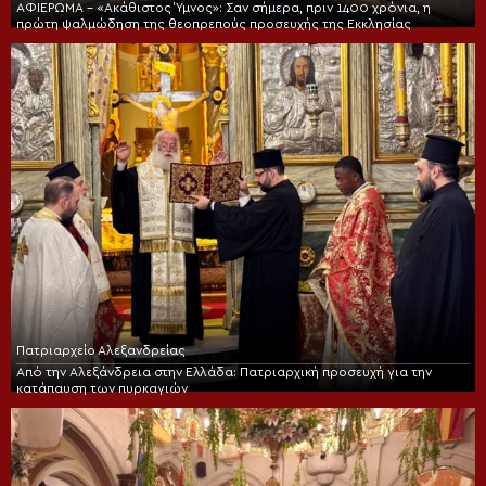
ΑΦΙΕΡΩΜΑ – «Ακάθιστος Ύμνος»: Σαν σήμερα, πριν 1400 χρόνια, η
πρώτη ψαλμώδηση της θεοπρεπούς προσευχής της Εκκλησίας
Πατριαρχείο Αλεξανδρείας
Από την Αλεξάνδρεια στην Ελλάδα: Πατριαρχική προσευχή για την
κατάπαυση των πυρκαγιών