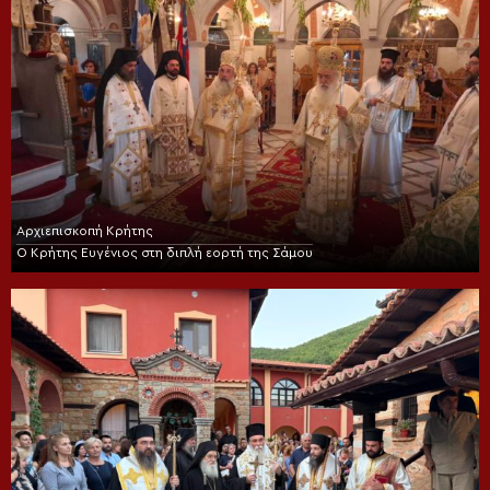
Αρχιεπισκοπή Κρήτης
Ο Κρήτης Ευγένιος στη διπλή εορτή της Σάμου