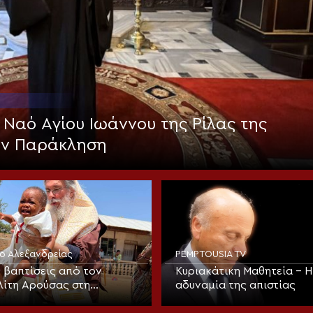
 Ναό Αγίου Ιωάννου της Ρίλας της
ην Παράκληση
ίο Αλεξανδρείας
PEMPTOUSIA TV
 βαπτίσεις από τον
Κυριακάτικη Μαθητεία – Η
ίτη Αρούσας στη
αδυναμία της απιστίας
 την εορτή της
φώσεως του Σωτήρος