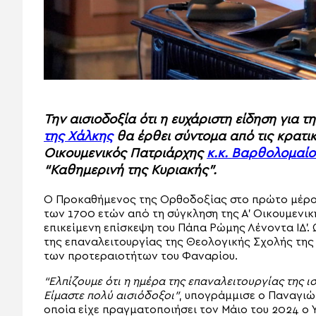
Την αισιοδοξία ότι η ευχάριστη είδηση για 
της Χάλκης
θα έρθει σύντομα από τις κρατι
Οικουμενικός Πατριάρχης
κ.κ. Βαρθολομαίο
“Καθημερινή της Κυριακής”.
Ο Προκαθήμενος της Ορθοδοξίας στο πρώτο μέρο
των 1700 ετών από τη σύγκληση της Α’ Οικουμενική
επικείμενη επίσκεψη του Πάπα Ρώμης Λένοντα ΙΔ’.
της επαναλειτουργίας της Θεολογικής Σχολής της
των προτεραιοτήτων του Φαναρίου.
“Ελπίζουμε ότι η ημέρα της επαναλειτουργίας της ι
Είμαστε πολύ αισιόδοξοι”
, υπογράμμισε ο Παναγιώ
οποία είχε πραγματοποιήσει τον Μάιο του 2024 ο 