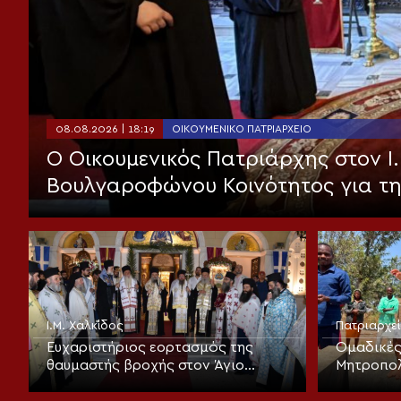
08.08.2026 | 18:19
ΟΙΚΟΥΜΕΝΙΚΌ ΠΑΤΡΙΑΡΧΕΊΟ
Ο Οικουμενικός Πατριάρχης στον I.
Βουλγαροφώνου Κοινότητος για τ
Ι.Μ. Χαλκίδος
Πατριαρχε
Ευχαριστήριος εορτασμός της
Ομαδικές
θαυμαστής βροχής στον Άγιο
Μητροπολ
Ιωάννη τον Ρώσσο Ευβοίας
Σινγκίντα
Μεταμορ