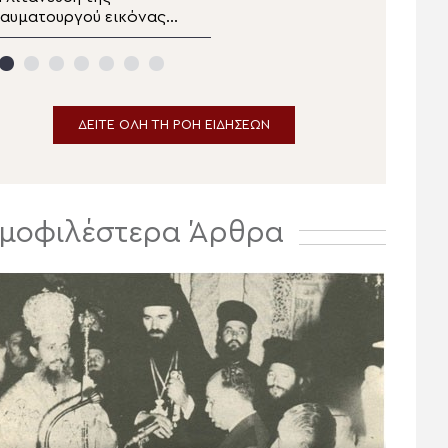
αυματουργού εικόνας
Πατριάρχης στον I. Ναό
ης Παναγίας
Αγίου Ιωάννου της Ρίλας
Χρυσοσπηλιώτισσας
της Βουλγαροφώνου
την Κάτω Δευτερά.
Κοινότητος για την
Παράκληση
ΔΕΙΤΕ ΟΛΗ ΤΗ ΡΟΗ ΕΙΔΗΣΕΩΝ
μοφιλέστερα Άρθρα