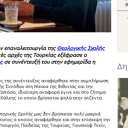
Πατριάρχης: “Η ιστορία
θ
δεν κρίνεται από την
τ
ισχύ των αριθμών, αλλά
από την σταθερότητα
σ
της πίστεως”
την επαναλειτουργία της
Θεολογικής Σχολής
κές αρχές της Τουρκίας εξέφρασε ο
ς
σε συνέντευξή του στην εφημερίδα η
Δη
ς της συνέντευξης αναφέρθηκε στην συμπλήρωση
ς Συνόδου στη Νίκαια της Βιθυνίας και την
 Ωστόσο, ιδιαίτερη αναφορά έγινε και στο ζήτημα
 Χάλκης το οποίο βρίσκεται ψηλά στην ατζέντα
στορικής Σχολής μας δεν βρίσκεται πολύ μακριά.
τατος ο οποίος αναφέρθηκε και στην επίσκεψη την
Υπουργός Παιδείας της Τουρκίας, Γιουσούφ Τεκίν,