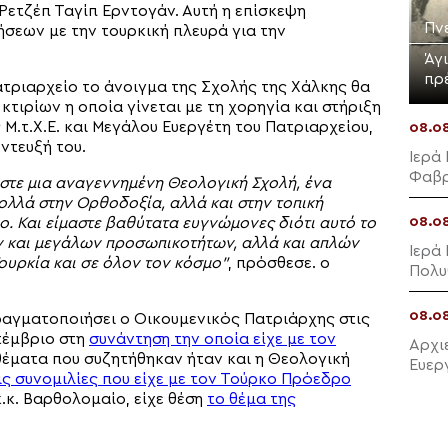
Ρετζέπ Ταγίπ Ερντογάν. Αυτή η επίσκεψη
Πν
σεων με την τουρκική πλευρά για την
Άγ
πρ
ατριαρχείο το άνοιγμα της Σχολής της Χάλκης θα
τιρίων η οποία γίνεται με τη χορηγία και στήριξη
Μ.τ.Χ.Ε. και Μεγάλου Ευεργέτη του Πατριαρχείου,
08.0
ντευξή του.
Ιερά
Φαβρ
στε μια αναγεννημένη Θεολογική Σχολή, ένα
ολλά στην Ορθοδοξία, αλλά και στην τοπική
08.0
ο. Και είμαστε βαθύτατα ευγνώμονες διότι αυτό το
ών και μεγάλων προσωπικοτήτων, αλλά και απλών
Ιερά
ουρκία και σε όλον τον κόσμο”
, πρόσθεσε. ο
Πολυ
08.0
 πραγματοποιήσει ο Οικουμενικός Πατριάρχης στις
τέμβριο στη
συνάντηση την οποία είχε με τον
Αρχι
έματα που συζητήθηκαν ήταν και η Θεολογική
Ευερ
ς συνομιλίες που είχε με τον Τούρκο Πρόεδρο
.κ. Βαρθολομαίο, είχε θέση
το θέμα της