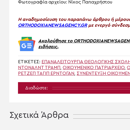
Φωτογραφία αρχείου: Νίκος Παπαχρήστου
H αναδημοσίευση του παραπάνω άρθρου ή μέρους 
ORTHODOXIANEWSAGENCY.GR
με ενεργό σύνδεσμ
Ακολούθησε το ORTHODOXIANEWSAGENCY.
ειδήσεις.
ΕΤΙΚΈΤΕΣ:
ΕΠΑΝΑΛΕΙΤΟΥΡΓΊΑ ΘΕΟΛΟΓΙΚΉΣ ΣΧΟΛ
ΝΤΌΝΑΛΝΤ ΤΡΑΜΠ
,
ΟΙΚΟΥΜΕΝΙΚΟ ΠΑΤΡΙΑΡΧΕΙΟ
,
Ο
ΡΕΤΖΈΠ ΤΑΓΊΠ ΕΡΝΤΟΓΆΝ
,
ΣΥΝΈΝΤΕΥΞΗ ΟΙΚΟΥΜΕΝ
Διαδώστε:
Σχετικά Άρθρα