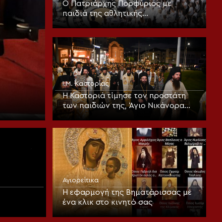
Ο Πατριάρχης Πορφύριος με
παιδιά της αθλητικής
κατασκήνωσης «Η Σερβία σε καλεί»
Ι.Μ. Καστορίας
Η Καστοριά τίμησε τον προστάτη
των παιδιών της, Άγιο Νικάνορα
τον Θαυματουργό
Αγιορείτικα
Η εφαρμογή της Βηματάρισσας με
ένα κλικ στο κινητό σας