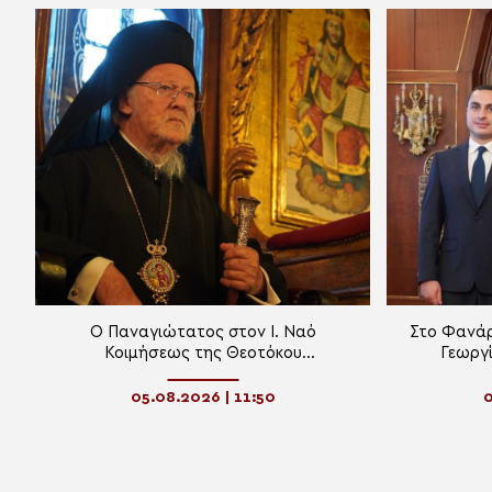
Ο Παναγιώτατος στον Ι. Ναό
Στο Φανάρ
Κοιμήσεως της Θεοτόκου
Γεωργί
Κουμαριωτίσσης στο Νιχώρι του
Κυβερ
Βοσπόρου
Δημοκρατία
05.08.2026 | 11:50
0