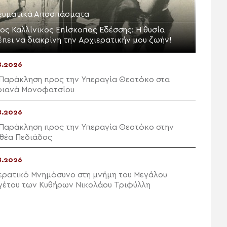
ευματικά Αποσπάσματα
ιος Καλλίνικος Επίσκοπος Εδέσσης: Η θυσία
έπει να διακρίνη την Αρχιερατικήν μου ζωήν!
8.2026
 Παράκληση προς την Υπεραγία Θεοτόκο στα
ιανά Μονοφατσίου
8.2026
 Παράκληση προς την Υπεραγία Θεοτόκο στην
θέα Πεδιάδος
8.2026
ερατικό Μνημόσυνο στη μνήμη του Μεγάλου
γέτου των Κυθήρων Νικολάου Τριφύλλη