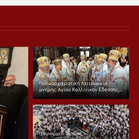
Ι.Μ. Άρτης
Πολυαρχιερατική Λειτουργία
μνήμης Αγίου Καλλινίκου Εδέσσης
και τα ονομαστήρια του
Μητροπολίτου Άρτης
Πατριαρχείο Σερβίας