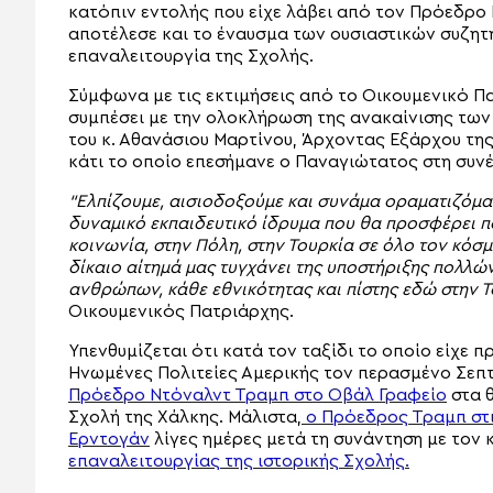
κατόπιν εντολής που είχε λάβει από τον Πρόεδρο 
αποτέλεσε και το έναυσμα των ουσιαστικών συζητή
επαναλειτουργία της Σχολής.
Σύμφωνα με τις εκτιμήσεις από το Οικουμενικό Π
συμπέσει με την ολοκλήρωση της ανακαίνισης των κ
του κ. Αθανάσιου Μαρτίνου, Άρχοντας Εξάρχου της 
κάτι το οποίο επεσήμανε ο Παναγιώτατος στη συνέ
“Ελπίζουμε, αισιοδοξούμε και συνάμα οραματιζόμα
δυναμικό εκπαιδευτικό ίδρυμα που θα προσφέρει π
κοινωνία, στην Πόλη, στην Τουρκία σε όλο τον κόσμ
δίκαιο αίτημά μας τυγχάνει της υποστήριξης πολλ
ανθρώπων, κάθε εθνικότητας και πίστης εδώ στην Τ
Οικουμενικός Πατριάρχης.
Υπενθυμίζεται ότι κατά τον ταξίδι το οποίο είχε
Ηνωμένες Πολιτείες Αμερικής τον περασμένο Σεπ
Πρόεδρο Ντόναλντ Τραμπ στο Οβάλ Γραφείο
στα θ
Σχολή της Χάλκης. Μάλιστα,
ο Πρόεδρος Τραμπ στι
Ερντογάν
λίγες ημέρες μετά τη συνάντηση με τον κ
επαναλειτουργίας της ιστορικής Σχολής.