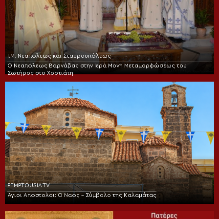
Ι.Μ. Νεαπόλεως και Σταυρουπόλεως
Ο Νεαπόλεως Βαρνάβας στην Ιερά Μονή Μεταμορφώσεως του
Σωτήρος στο Χορτιάτη
PEMPTOUSIA TV
Άγιοι Απόστολοι: Ο Ναός – Σύμβολο της Καλαμάτας