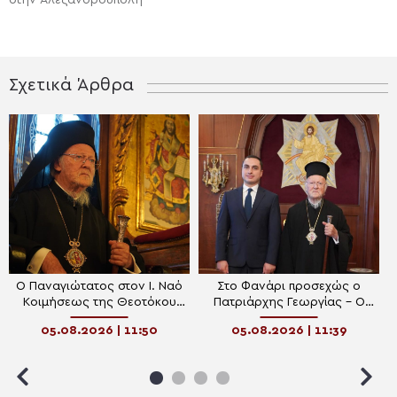
Σχετικά Άρθρα
Ο Παναγιώτατος στον Ι. Ναό
Στο Φανάρι προσεχώς ο
Κοιμήσεως της Θεοτόκου
Πατριάρχης Γεωργίας – Ο
Κουμαριωτίσσης στο Νιχώρι
επικεφαλής της
05.08.2026 | 11:50
05.08.2026 | 11:39
του Βοσπόρου
Κυβερνήσεως της
Αυτονόμου Δημοκρατίας της
Αμπχαζίας στον Οικ.
Πατριάρχη