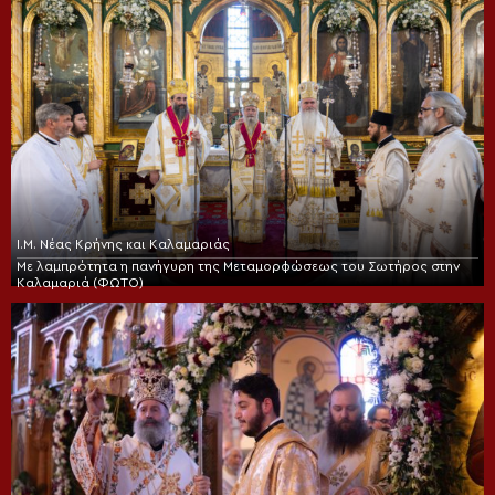
Ι.Μ. Νέας Κρήνης και Καλαμαριάς
Με λαμπρότητα η πανήγυρη της Μεταμορφώσεως του Σωτήρος στην
Καλαμαριά (ΦΩΤΟ)