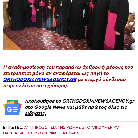
H αναδημοσίευση του παραπάνω άρθρου ή μέρους του
επιτρέπεται μόνο αν αναφέρεται ως πηγή το
ORTHODOXIANEWSAGENCY.GR
με ενεργό σύνδεσμο
στην εν λόγω καταχώρηση.
Ακολούθησε το ORTHODOXIANEWSAGENCY.gr
στο Google News και μάθε πρώτος όλες τις
ειδήσεις.
ΕΤΙΚΈΤΕΣ:
ΑΝΤΙΠΡΟΣΩΠΕΊΑ ΤΗΣ ΡΏΜΗΣ ΣΤΟ ΟΙΚΟΥΜΕΝΙΚΌ
ΠΑΤΡΙΑΡΧΕΊΟ
,
ΟΙΚΟΥΜΕΝΙΚΟ ΠΑΤΡΙΑΡΧΕΙΟ