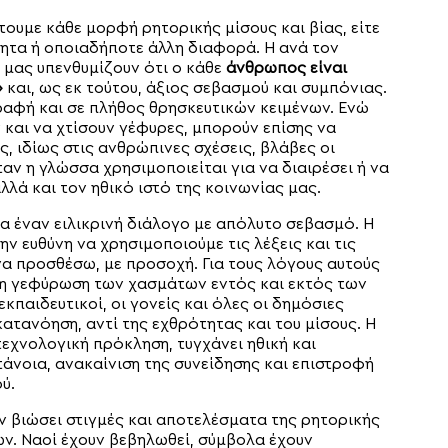
τουμε κάθε μορφή ρητορικής μίσους και βίας, είτε
ότητα ή οποιαδήποτε άλλη διαφορά. Η ανά τον
 μας υπενθυμίζουν ότι ο κάθε
άνθρωπος είναι
»
και, ως εκ τούτου, άξιος σεβασμού και συμπόνιας.
ραφή και σε πλήθος θρησκευτικών κειμένων. Ενώ
και να χτίσουν γέφυρες, μπορούν επίσης να
 ιδίως στις ανθρώπινες σχέσεις, βλάβες οι
αν η γλώσσα χρησιμοποιείται για να διαιρέσει ή να
λά και τον ηθικό ιστό της κοινωνίας μας.
α έναν ειλικρινή διάλογο με απόλυτο σεβασμό. Η
ν ευθύνη να χρησιμοποιούμε τις λέξεις και τις
 να προσθέσω, με προσοχή. Για τους λόγους αυτούς
 τη γεφύρωση των χασμάτων εντός και εκτός των
εκπαιδευτικοί, οι γονείς και όλες οι δημόσιες
τανόηση, αντί της εχθρότητας και του μίσους. Η
τεχνολογική πρόκληση, τυγχάνει ηθική και
άνοια, ανακαίνιση της συνείδησης και επιστροφή
ύ.
υν βιώσει στιγμές και αποτελέσματα της ρητορικής
ων. Ναοί έχουν βεβηλωθεί, σύμβολα έχουν