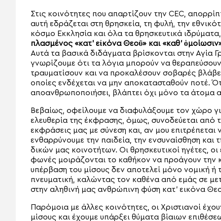
Στις κοινότητες που απαρτίζουν την CEC, απορρίπ
αυτή εδράζεται στη θρησκεία, τη φυλή, την εθνικ
κόσμο Εκκλησία και όλα τα θρησκευτικά ιδρύματα,
πλασμένος «κατ’ εἰκόνα Θεοῦ» και «καθ’ ὁμοίωσιν
Αυτά τα βασικά διδάγματα βρίσκονται στην Αγία Γ
γνωρίζουμε ότι τα λόγια μπορούν να θεραπεύσουν 
τραυματίσουν και να προκαλέσουν σοβαρές βλάβες,
οποίες ενδέχεται να μην αποκατασταθούν ποτέ. Ότ
αποανθρωποποιήσει, βλάπτει όχι μόνο τα άτομα αλ
Βεβαίως, οφείλουμε να διαφυλάξουμε τον χώρο γι
ελευθερία της έκφρασης, όμως, συνοδεύεται από τη
εκφράσεις μας με σύνεση και, αν μου επιτρέπεται
ενθαρρύνουμε την παιδεία, την ενσυναίσθηση και
δικών μας κοινοτήτων. Οι θρησκευτικοί ηγέτες, οι 
φωνές μοιράζονται το καθήκον να προάγουν την κα
υπέρβαση του μίσους δεν αποτελεί μόνο νομική ή 
πνευματική, καλώντας τον καθένα από εμάς σε μετ
στην αληθινή μας ανθρώπινη φύση κατ’ εικόνα Θεο
Παρόμοια με άλλες κοινότητες, οι Χριστιανοί έχο
μίσους και έχουμε υπάρξει θύματα βίαιων επιθέσε