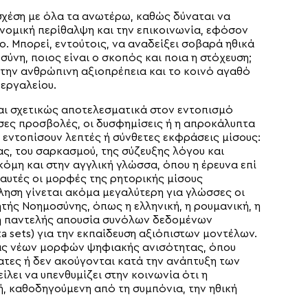
σχέση με όλα τα ανωτέρω, καθώς δύναται να
ονομική περίθαλψη και την επικοινωνία, εφόσον
. Μπορεί, εντούτοις, να αναδείξει σοβαρά ηθικά
ύνη, ποιος είναι ο σκοπός και ποια η στόχευση;
την ανθρώπινη αξιοπρέπεια και το κοινό αγαθό
 εργαλείου.
αι σχετικώς αποτελεσματικά στον εντοπισμό
ες προσβολές, οι δυσφημίσεις ή η απροκάλυπτα
 εντοπίσουν λεπτές ή σύνθετες εκφράσεις μίσους:
ας, του σαρκασμού, της σύζευξης λόγου και
όμη και στην αγγλική γλώσσα, όπου η έρευνα επί
αυτές οι μορφές της ρητορικής μίσους
κληση γίνεται ακόμα μεγαλύτερη για γλώσσες οι
τής Νοημοσύνης, όπως η ελληνική, η ρουμανική, η
η ή παντελής απουσία συνόλων δεδομένων
a sets) για την εκπαίδευση αξιόπιστων μοντέλων.
ίας νέων μορφών ψηφιακής ανισότητας, όπου
τες ή δεν ακούγονται κατά την ανάπτυξη των
λει να υπενθυμίζει στην κοινωνία ότι η
, καθοδηγούμενη από τη συμπόνια, την ηθική