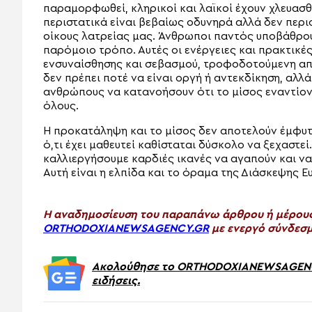
παραμορφωθεί, κληρικοί και λαϊκοί έχουν χλευασθεί
περιστατικά είναι βεβαίως οδυνηρά αλλά δεν περιο
οίκους λατρείας μας. Άνθρωποι παντός υποβάθρου
παρόμοιο τρόπο. Αυτές οι ενέργειες και πρακτικέ
ενσυναίσθησης και σεβασμού, τροφοδοτούμενη από
δεν πρέπει ποτέ να είναι οργή ή αντεκδίκηση, αλλ
ανθρώπους να κατανοήσουν ότι το μίσος εναντίον 
όλους.
Η προκατάληψη και το μίσος δεν αποτελούν έμφυτ
ό,τι έχει μαθευτεί καθίσταται δύσκολο να ξεχαστεί
καλλιεργήσουμε καρδιές ικανές να αγαπούν και ν
Αυτή είναι η ελπίδα και το όραμα της Διάσκεψης 
H αναδημοσίευση του παραπάνω άρθρου ή μέρους 
ORTHODOXIANEWSAGENCY.GR
με ενεργό σύνδεσμ
Ακολούθησε το ORTHODOXIANEWSAGENCY.
ειδήσεις.