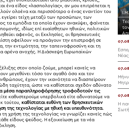
ς, έχει υποκατασταθεί από βιαστικές κρίσεις,
και ένα είδος «λασπολογίας», αν μου επιτρέπεται η
ιλούν ολοένα και περισσότερο ο ένας εναντίον του
Ι.
ει εγείρει τείχη μεταξύ των προσώπων, των
Τε
ς τα εμπόδια τα οποία έχουν ανακύψει, φαίνεται
το
υπομονής, ιδίως επί ευαίσθητων ηθικών, πολιτικών
Απ
ηθεύει αφενός, οι Εκκλησίες, οι θρησκευτικές
πίστη οφείλουν να προάγουν την επιστροφή σε
07.0
α, την εντιμότητα, την ταπεινοφροσύνη και τη
Εσπε
μια αρένα ανοχής. Η Διάσκεψη Ευρωπαϊκών
Νέας
ξέλιξης στον οποίο ζούμε, μπορεί κανείς να
07.0
ουν μεγεθύνει τόσο τον αγαθό όσο και τον
Μήνυ
ανθρώπους, έχουν την ικανότητα να διασπείρουν
Μητρ
ώδη ταχύτητα, ώστε να καθίσταται σχεδόν αδύνατο
άλλα μέσα παραπληροφόρησης τροφοδοτούν τις
07.0
είτε καθυστερούμε υπερβολικά είτε αδυνατούμε να
κ τούτου,
καθίσταται ευθύνη των θρησκευτικών
Η πα
η της τεχνολογίας με ηθική και υπευθυνότητα.
Σωτή
ά τη χρήση της τεχνολογίας να γνωρίζει κανείς πώς
κάθε είδους ψεύδος. Η εξοικείωση με τα νέα
όκληση.