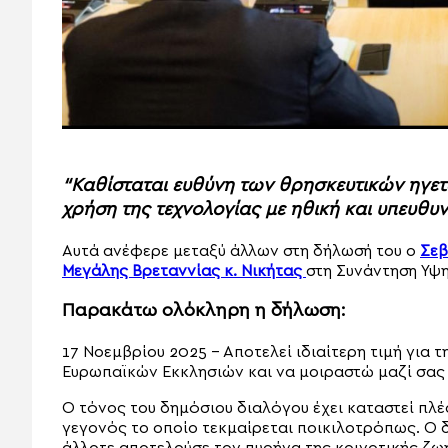
“Καθίσταται ευθύνη των θρησκευτικών ηγε
χρήση της τεχνολογίας με ηθική και υπευθυν
Αυτά ανέφερε μεταξύ άλλων στη δήλωσή του ο
Σεβ
Μεγάλης Βρεταννίας κ. Νικήτας
στη Συνάντηση Υψη
Παρακάτω ολόκληρη η δήλωση:
17 Νοεμβρίου 2025 – Αποτελεί ιδιαίτερη τιμή για
Ευρωπαϊκών Εκκλησιών και να μοιραστώ μαζί σας 
Ο τόνος του δημόσιου διαλόγου έχει καταστεί πλέο
γεγονός το οποίο τεκμαίρεται ποικιλοτρόπως. Ο 