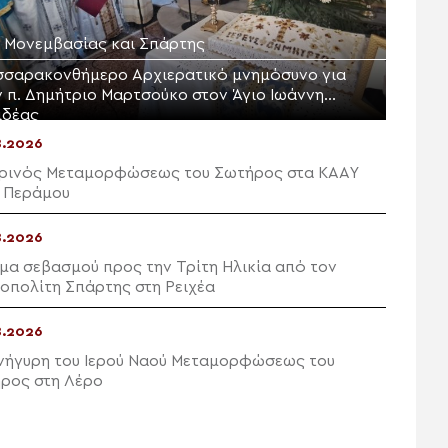
Μ. Μονεμβασίας και Σπάρτης
σσαρακονθήμερο Αρχιερατικό μνημόσυνο για
ν π. Δημήτριο Μαρτσούκο στον Άγιο Ιωάννη
ιδέας
8.2026
ρινός Μεταμορφώσεως του Σωτήρος στα ΚΑΑΥ
 Περάμου
8.2026
μα σεβασμού προς την Τρίτη Ηλικία από τον
οπολίτη Σπάρτης στη Ρειχέα
8.2026
νήγυρη του Ιερού Ναού Μεταμορφώσεως του
ρος στη Λέρο