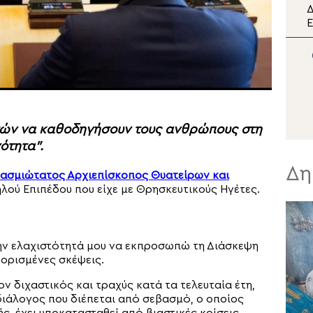
Ο Κρήτης Ευγένιος στη
Δ
διπλή εορτή της Σάμου
Ε
π
Μ
Σ
τών να καθοδηγήσουν τους ανθρώπους στη
ότητα”.
Δη
ασμιώτατος Αρχιεπίσκοπος Θυατείρων και
λού Επιπέδου που είχε με Θρησκευτικούς Ηγέτες.
 την ελαχιστότητά μου να εκπροσωπώ τη Διάσκεψη
ορισμένες σκέψεις.
ν διχαστικός και τραχύς κατά τα τελευταία έτη,
διάλογος που διέπεται από σεβασμό, ο οποίος