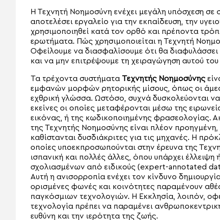
Η Τεχνητή Νοημοσύνη ενέχει μεγάλη υπόσχεση σε 
αποτελέσει εργαλείο για την εκπαίδευση, την υγει
χρησιμοποιηθεί κατά τον ορθό και πρέποντα τρόπο
ερωτήματα. Πώς χρησιμοποιείται η Τεχνητή Νοημοσ
Οφείλουμε να διασφαλίσουμε ότι θα διαφυλάσσει 
και να μην επιτρέψουμε τη χειραγώγηση αυτού του
Τα τρέχοντα συστήματα
Τεχνητής Νοημοσύνης
είν
εμφανών μορφών ρητορικής μίσους, όπως οι άμεσ
εχθρική γλώσσα. Ωστόσο, συχνά δυσκολεύονται να
εκείνες οι οποίες μεταφέρονται μέσω της ειρωνεί
εικόνας, ή της κωδικοποιημένης φρασεολογίας. Ακ
της Τεχνητής Νοημοσύνης είναι πλέον προηγμένη, 
καθίστανται δυσδιάκριτες για τις μηχανές. Η πρό
οποίες υποεκπροσωπούνται στην έρευνα της Τεχνη
ισπανική και πολλές άλλες, όπου υπάρχει έλλειψ
σχολιασμένων από ειδικούς (expert-annotated dat
Αυτή η ανισορροπία ενέχει τον κίνδυνο δημιουργ
ορισμένες φωνές και κοινότητες παραμένουν αθέα
παγκόσμιων τεχνολογιών. Η Εκκλησία, λοιπόν, οφεί
τεχνολογία πρέπει να παραμένει ανθρωποκεντρική
ευθύνη και την ιερότητα της ζωής.