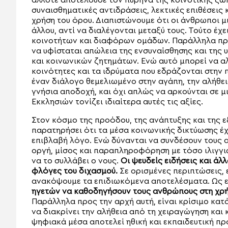
άλλοτε αποτελούσε τον πυρήνα της κοινοτικής ζωή
συναισθηματικές αντιδράσεις, λεκτικές επιθέσεις 
χρήση του όρου. Διαπιστώνουμε ότι οι άνθρωποι μ
άλλου, αντί να διαλέγονται μεταξύ τους. Τούτο έχ
κοινοτήτων και διαφόρων ομάδων. Παράλληλα προ
να υφίσταται απώλεια της ενσυναίσθησης και της 
και κοινωνικών ζητημάτων. Ενώ αυτό μπορεί να αλ
κοινότητες και τα ιδρύματα που εδράζονται στην 
έναν διάλογο θεμελιωμένο στην αγάπη, την αλήθει
γνήσια αποδοχή, και όχι απλώς να αρκούνται σε 
Εκκλησιών τονίζει ιδιαίτερα αυτές τις αξίες.
Στον κόσμο της προόδου, της ανάπτυξης και της ε
παρατηρήσει ότι τα μέσα κοινωνικής δικτύωσης έχ
επιβλαβή λόγο. Ενώ δύνανται να συνδέσουν τους 
οργή, μίσος και παραπληροφόρηση με τόσο ιλιγγι
να το συλλάβει ο νους.
Οι ψευδείς ειδήσεις και 
φλόγες του διχασμού.
Σε ορισμένες περιπτώσεις, 
ανακόψουμε τα επιδιωκόμενα αποτελέσματα. Ως ε
ηγετών να καθοδηγήσουν τους ανθρώπους στη χρήσ
Παράλληλα προς την αρχή αυτή, είναι κρίσιμο κατ
να διακρίνει την αλήθεια από τη χειραγώγηση και 
ψηφιακά μέσα αποτελεί ηθική και εκπαιδευτική πρ