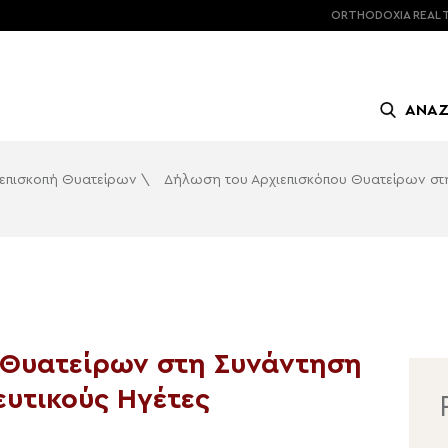
ORTHODOXIA
REAL 
ΑΝΑ
ιεπισκοπή Θυατείρων
\
Δήλωση του Αρχιεπισκόπου Θυατείρων στ
 Θυατείρων στη Συνάντηση
υτικούς Ηγέτες