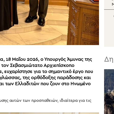
Σωτήρος
Μεταμορφώσεως του
Σωτήρος στη Μονή Σινά
Σ
Ν
Δη
α, 18 Μαΐου 2026, ο Υπουργός Άμυνας της
 τον Σεβασμιώτατο Αρχιεπίσκοπο
, ευχαρίστησε για το σημαντικό έργο που
ς γλώσσας, της ορθόδοξης παράδοσης και
και των Ελλαδιτών που ζουν στο Ηνωμένο
σης αυτών των προσπαθειών, ιδιαίτερα για τις