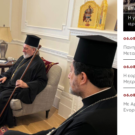
Επ
Η 
ιε
06.0
Πανη
Μετα
06.0
Η εο
Μητρ
06.0
Με Α
Ενορ
Μαλλ