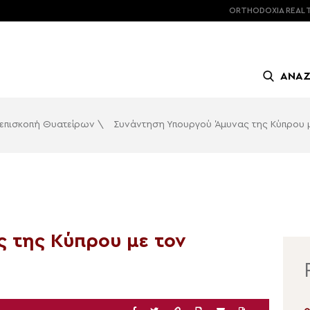
ORTHODOXIA
REAL 
ΑΝΑ
ιεπισκοπή Θυατείρων
\
Συνάντηση Υπουργού Άμυνας της Κύπρου μ
 της Κύπρου με τον