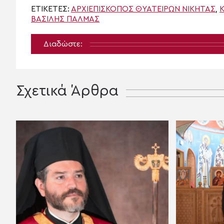
ΕΤΙΚΈΤΕΣ:
ΑΡΧΙΕΠΊΣΚΟΠΟΣ ΘΥΑΤΕΊΡΩΝ ΝΙΚΉΤΑΣ
,
ΒΑΣΊΛΗΣ ΠΆΛΜΑΣ
Διαδώστε:
Σχετικά Άρθρα