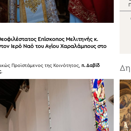
Ναού Μεταμορφώσεως
Π
του Σωτήρος στην
Α
Παραλία Οφρυνίου
Κ
Θεοφιλέστατος Επίσκοπος Μελιτηνής κ.
στον Ιερό Ναό του Αγίου Χαραλάμπους στο
τικώς Προϊστάμενος της Κοινότητος,
π. Δαβίδ
Δη
ς
.