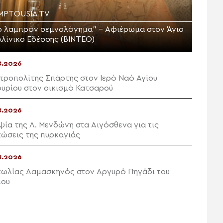
MPTOUSIA TV
ο λαμπρόν σεμνολόγημα” – Αφιέρωμα στον Άγιο
λλίνικο Εδέσσης (ΒΙΝΤΕΟ)
8.2026
τροπολίτης Σπάρτης στον Ιερό Ναό Αγίου
υρίου στον οικισμό Κατσαρού
8.2026
ψία της Λ. Μενδώνη στα Αιγόσθενα για τις
τώσεις της πυρκαγιάς
8.2026
τωλίας Δαμασκηνός στον Αργυρό Πηγάδι του
μου