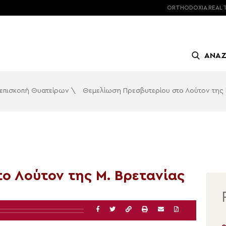
ORTHODOXIA
REAL 
ΑΝΑ
ιεπισκοπή Θυατείρων
\
Θεμελίωση Πρεσβυτερίου στο Λούτον της 
ο Λούτον της Μ. Βρετανίας