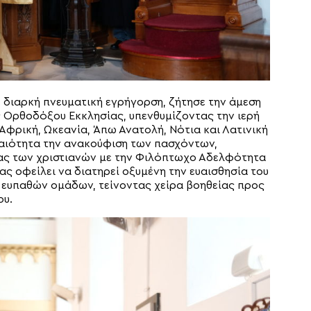
 διαρκή πνευματική εγρήγορση, ζήτησε την άμεση
ς Ορθοδόξου Εκκλησίας, υπενθυμίζοντας την ιερή
φρική, Ωκεανία, Άπω Ανατολή, Νότια και Λατινική
ραιότητα την ανακούφιση των πασχόντων,
ας των χριστιανών με την Φιλόπτωχο Αδελφότητα
ας οφείλει να διατηρεί οξυμένη την ευαισθησία του
ν ευπαθών ομάδων, τείνοντας χείρα βοηθείας προς
ου.