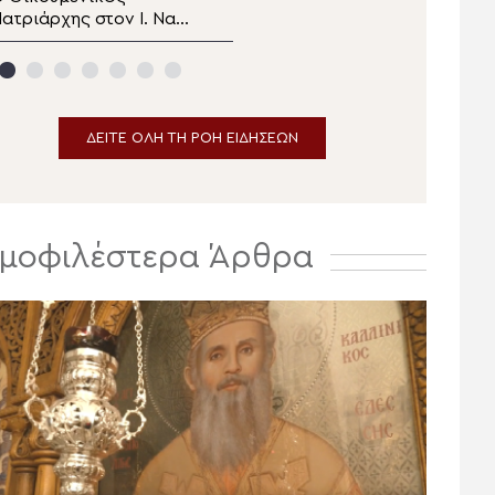
ατριάρχης στον I. Ναό
Μητροπολίτη Ναϊρόμπι
γίου Ιωάννου της Ρίλας
στο σχολείο του Ewasu
της Βουλγαροφώνου
οινότητος για την
Παράκληση
ΔΕΙΤΕ ΟΛΗ ΤΗ ΡΟΗ ΕΙΔΗΣΕΩΝ
μοφιλέστερα Άρθρα