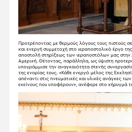
Προτρέποντας με θερμούς λόγους τους πιστούς σε
και ενεργή συμμετοχή στο ιεραποστολικό έργο τη
αποστολή στηρίξεως των ιεραποστόλων μας στην Α
Αμερική. Θέτοντας, παράλληλα, ως ύψιστη προτε
υπογράμμισε την αναγκαιότητα στενής συνεργασί
της ενορίας τους. «Κάθε ενεργό μέλος της Εκκλησί
απέναντι στις πνευματικές και υλικές ανάγκες τω
εκείνους που υποφέρουν», ανέφερε στο κήρυγμά τ