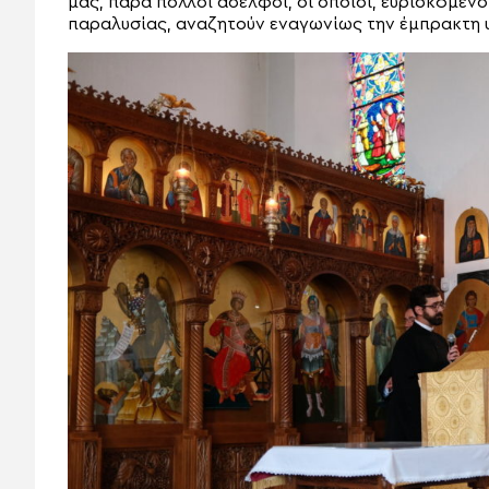
μας, πάρα πολλοί αδελφοί, οι οποίοι, ευρισκόμενο
παραλυσίας, αναζητούν εναγωνίως την έμπρακτη υ