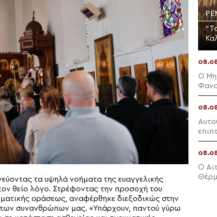
PE
“Τ
Κα
08.0
Ο Μη
Φανο
08.0
Αυτο
επιπ
08.0
Ο Αι
Θέρ
ηνεύοντας τα υψηλά νοήματα της ευαγγελικής
τον θείο λόγο. Στρέφοντας την προσοχή του
υματικής οράσεως, αναφέρθηκε διεξοδικώς στην
 των συνανθρώπων μας. «Υπάρχουν, παντού γύρω