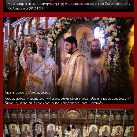
Με λαμπρότητα η πανήγυρη της Μεταμορφώσεως του Σωτήρος στην
Καλαμαριά (ΦΩΤΟ)
Αρχιεπισκοπή Αυστραλίας
Αυστραλίας Μακάριος: «Η ιερωσύνη είναι η κατ’ εξοχήν μεταμορφωτική
δύναμη μέσα σε έναν κόσμο που παραπαίει πνευματικά»