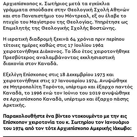
Αρχιεπίσκοπος κ. Σωτήριος μετά τα εγκύκλια
γράμματα σπούδασε στην Θεολογική Σχολή Αθηνών
και στο Πανεπιστήμιο του Μόντρεαλ, εξ ου έλαβε το
πτυχίο του Μαγίστρου της Θεολογίας. Υπηρέτησε ως
Επιμελητής της Θεολογικής Σχολής Βοστώνης.
Η ιερατική διαδρομή ξεκινά 64 χρόνια πριν περίπου
τέτοιες ημέρες καθώς στις 17 Ιουλίου 1962
χειροτονήθηκε Διάκονος. Το ίδιο έτος χειροτονήθηκε
Πρεσβύτερος αναλαμβάνοντας εκκλησιαστική
διακονία στον Καναδά.
Εξελέγη Επίσκοπος στις 18 Δεκεμβρίου 1973 και
χειροτονήθηκε στις 27 Ιανουαρίου 1974. Ανυψώθηκε
σε Μητροπολίτη Τορόντο, υπέρτιμο και έξαρχο παντός
Καναδά, το 1996 ενώ τον Ιούνιο του 2019 ανυψώθηκε
σε Αρχιεπίσκοπο Καναδά, υπέρτιμο και έξαρχο πάσης
Αρκτικής.
Παρακολουθήστε ένα βίντεο ντοκουμέντο με την εις
Επίσκοπον χειροτονία του κ. Σωτηρίου τον Ιανουάριο
του 1974 από τον τότε Αρχιεπίσκοπο Αμερικής Ιάκωβο: