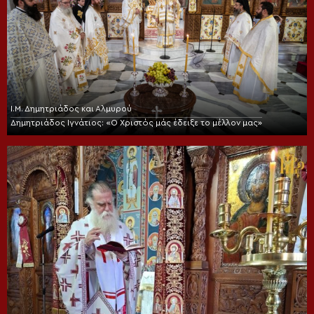
Ι.Μ. Δημητριάδος και Αλμυρού
Δημητριάδος Ιγνάτιος: «Ο Χριστός μάς έδειξε το μέλλον μας»