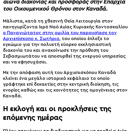
αιώνα διακονίας και προσφοράς στην Επαρχία
του Οικουμενικού Θρόνου στον Καναδά.
Μάλιστα, κατά τη χθεσινή Θεία Λειτουργία στον
πανηγυρίζοντα Ιερό Ναό Αγίας Κυριακής Κοντοσκαλίου
ο Παναγιώτατος στην ομιλία του παρουσίασε τον
Αρχιεπίσκοπο κ. Σωτήριο,
του οποίου έπλεξε το
εγκώμιο για την πολυετή εύορκο εκκλησιαστική
διακονία του και ανακοίνωσε την πρόθεση του
Σεβασμιωτάτου να αποσυρθεί της ενεργού υπηρεσίας
και να εφησυχάσει.
Με την απόφαση αυτή του Αρχιεπισκόπου Καναδά
κλείνει ένα μεγάλο ιστορικό κεφάλαιο το οποίο
γράφτηκε επί δεκαετίες στην κεντρική διοίκηση, τις
ενορίες καθώς και τις κοινότητες της ομογένειας στον
Καναδά.
Η εκλογή και οι προκλήσεις της
επόμενης ημέρας
Πλέον απομένουν τα διαδικαστικά για να προβεί η Αγία