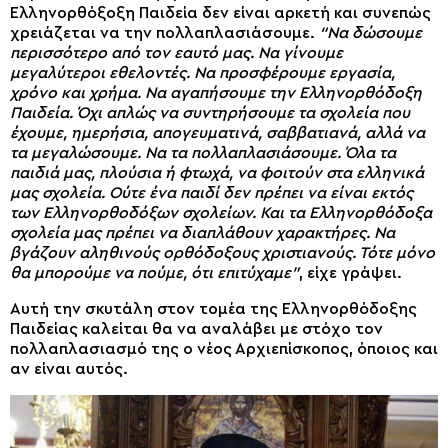
Ελληνορθόξοξη Παιδεία δεν είναι αρκετή και συνεπώς
χρειάζεται να την πολλαπλασιάσουμε.
“Να δώσουμε
περισσότερο από τον εαυτό μας. Να γίνουμε
μεγαλύτεροι εθελοντές. Να προσφέρουμε εργασία,
χρόνο και χρήμα. Να αγαπήσουμε την Ελληνορθόδοξη
Παιδεία. Όχι απλώς να συντηρήσουμε τα σχολεία που
έχουμε, ημερήσια, απογευματινά, σαββατιανά, αλλά να
τα μεγαλώσουμε. Να τα πολλαπλασιάσουμε. Όλα τα
παιδιά μας, πλούσια ή φτωχά, να φοιτούν στα ελληνικά
μας σχολεία. Ούτε ένα παιδί δεν πρέπει να είναι εκτός
των Ελληνορθοδόξων σχολείων. Και τα Ελληνορθόδοξα
σχολεία μας πρέπει να διαπλάθουν χαρακτήρες. Να
βγάζουν αληθινούς ορθόδοξους χριστιανούς. Τότε μόνο
θα μπορούμε να πούμε, ότι επιτύχαμε”
, είχε γράψει.
Αυτή την σκυτάλη στον τομέα της Ελληνορθόδοξης
Παιδείας καλείται θα να αναλάβει με στόχο τον
πολλαπλασιασμό της ο νέος Αρχιεπίσκοπος, όποιος και
αν είναι αυτός.