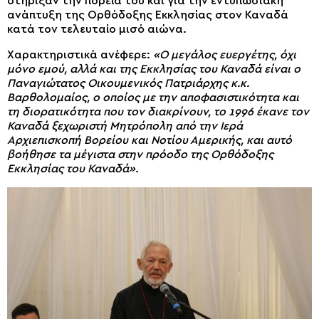
στήριξαν την πορεία του και για την εντυπωσιακή
ανάπτυξη της Ορθόδοξης Εκκλησίας στον Καναδά
κατά τον τελευταίο μισό αιώνα.
Χαρακτηριστικά ανέφερε:
«Ο μεγάλος ευεργέτης, όχι
μόνο εμού, αλλά και της Εκκλησίας του Καναδά είναι ο
Παναγιώτατος Οικουμενικός Πατριάρχης κ.κ.
Βαρθολομαίος, ο οποίος με την αποφασιστικότητα και
τη διορατικότητα που τον διακρίνουν, το 1996 έκανε τον
Καναδά ξεχωριστή Μητρόπολη από την Ιερά
Αρχιεπισκοπή Βορείου και Νοτίου Αμερικής, και αυτό
βοήθησε τα μέγιστα στην πρόοδο της Ορθόδοξης
Εκκλησίας του Καναδά».