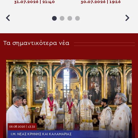
31.07.2026 | 21:40
30.07.2026 | 19:16
Αρχιεπίσκοπο Απόστολο
επέστρεψε στις ρίζες του
Τα σημαντικότερα νέα
06.08.2026 | 13:32
Ι.Μ. ΝΈΑΣ ΚΡΉΝΗΣ ΚΑΙ ΚΑΛΑΜΑΡΙΆΣ