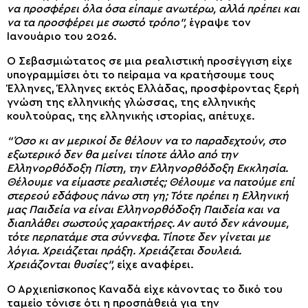
να προσφέρει όλα όσα είπαμε ανωτέρω, αλλά πρέπει και
να τα προσφέρει με σωστό τρόπο”,
έγραψε τον
Ιανουάριο του 2026.
Ο Σεβασμιώτατος σε μια ρεαλιστική προσέγγιση είχε
υπογραμμίσει ότι το πείραμα να κρατήσουμε τους
Έλληνες, Έλληνες εκτός Ελλάδας, προσφέροντας ξερή
γνώση της ελληνικής γλώσσας, της ελληνικής
κουλτούρας, της ελληνικής ιστορίας, απέτυχε.
“Όσο κι αν μερικοί δε θέλουν να το παραδεχτούν, στο
εξωτερικό δεν θα μείνει τίποτε άλλο από την
Ελληνορθόδοξη Πίστη, την Ελληνορθόδοξη Εκκλησία.
Θέλουμε να είμαστε ρεαλιστές; Θέλουμε να πατούμε επί
στερεού εδάφους πάνω στη γη; Τότε πρέπει η Ελληνική
μας Παιδεία να είναι Ελληνορθόδοξη Παιδεία και να
διαπλάθει σωστούς χαρακτήρες. Αν αυτό δεν κάνουμε,
τότε περπατάμε στα σύννεφα. Τίποτε δεν γίνεται με
λόγια. Χρειάζεται πράξη. Χρειάζεται δουλειά.
Χρειάζονται θυσίες”,
είχε αναφέρει.
Ο Αρχιεπίσκοπος Καναδά είχε κάνοντας το δικό του
ταμείο τόνισε ότι η προσπάθειά για την