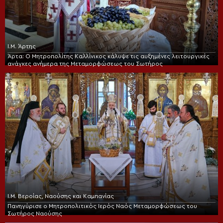
Ι.Μ. Άρτης
Άρτα: Ο Μητροπολίτης Καλλίνικος κάλυψε τις αυξημένες λειτουργικές
ανάγκες ανήμερα της Μεταμορφώσεως του Σωτήρος
Ι.Μ. Βεροίας, Ναούσης και Καμπανίας
Πανηγύρισε ο Μητροπολιτικός Ιερός Ναός Μεταμορφώσεως του
Σωτήρος Ναούσης