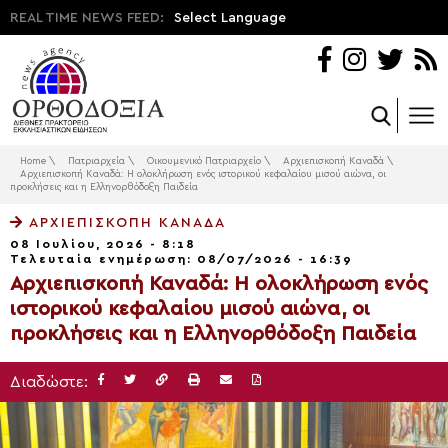
REAL TIME NEWS FEED:
Select Language
Home
\
Πατριαρχεία
\
Οικουμενικό Πατριαρχείο
\
Αρχιεπισκοπή Καναδά
\
Αρχιεπισκοπή Καναδά: Η ολοκλήρωση ενός ιστορικού κεφαλαίου μισού αιώνα, οι
προκλήσεις και η Ελληνορθόδοξη Παιδεία
ΑΡΧΙΕΠΙΣΚΟΠΉ ΚΑΝΑΔΆ
08 Ιουλίου, 2026 - 8:18
Τελευταία ενημέρωση: 08/07/2026 - 16:39
Αρχιεπισκοπή Καναδά: Η ολοκλήρωση ενός
ιστορικού κεφαλαίου μισού αιώνα, οι
προκλήσεις και η Ελληνορθόδοξη Παιδεία
Διαδώστε: