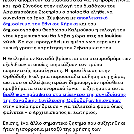
και Ιερά Σύνοδος στην εκλογή του διαδόχου του
Αρχιεπισκόπου Σωτηρίου ο οποίος θα κληθεί να
συνεχίσει το έργο. Σύμφωνα με
αποκλειστικό
δημοσίευμα του Εθνικού Κήρυκα
και του
δημοσιογράφου Θεόδωρου Καλμούκου η εκλογή του
νέου Αρχιεπισκόπου θα λάβει χώρα
στις 22 Ιουλίου
2026
. Θα έχει προηγηθεί μια ημέρα νωρίτερα και η
τυπική γραπτή παραίτηση του Σεβασμιωτάτου.
Η Εκκλησία εν Καναδά βρίσκεται στο σταυροδρόμι των
εξελίξεων οι οποίες επηρεάζουν τον τρόπο
ποιμαντικής προσέγγισης. Η προσέλευση στην
Ορθόδοξη Εκκλησία παρουσιάζει αύξηση στη χώρα,
ωστόσο οι ελλείψεις ιερέων δημιουργούν πρόσθετα
προβλήματα στο ενοριακό έργο. Τα ζητήματα αυτά
βρέθηκαν πρόσφατα στο επίκεντρο της συνεδρίασης
της Καναδικής Συνέλευσης Ορθοδόξων Επισκόπων
στην οποία προήδρευσε – για τελευταία φορά όπως
φαίνεται – ο Αρχιεπίσκοπος κ. Σωτήριος.
Επίσης, ένα άλλο σημαντικό ζήτημα που συζητήθηκε
ήταν η ισορροπία μεταξύ της χρήσης των