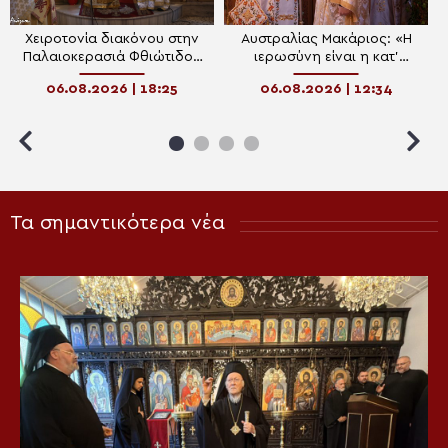
Χειροτονία διακόνου στην
Αυστραλίας Μακάριος: «Η
Παλαιοκερασιά Φθιώτιδος
ιερωσύνη είναι η κατ’
(ΒΙΝΤΕΟ)
εξοχήν μεταμορφωτική
06.08.2026 | 18:25
06.08.2026 | 12:34
δύναμη μέσα σε έναν κόσμο
που παραπαίει πνευματικά»
Τα σημαντικότερα νέα