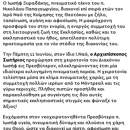
Ο Ιωσήφ Ξυραδάκης, πνευματικό τέκνο του π.
Νικολάου Παπαγεωργίου, διακονεί επί σειρά ετών τον
Ιερό Ναό της Κοίμησης της Θεοτόκου με ζήλο,
ταπείνωση, αγάπη και αφοσίωση. Η μακρόχρονη
προσφορά του στην ενορία, η ενεργός συμμετοχή του
στη λειτουργική ζωή της Εκκλησίας, καθώς και το
εκκλησιαστικό του ήθος, αποτέλεσαν πολύτιμη
προετοιμασία για το νέο στάδιο της διακονίας του.
Την Πέμπτη 11 Ιουνίου, στον ίδιο Ι.Ναό,
ο Αρχιεπίσκοπος
Σωτήριος
προχώρησε στη χειροτονία του Διακόνου
Ιωσήφ εις Πρεσβύτερον, ολοκληρώνοντας έτσι μία
ιδιαίτερα ευλογημένη πνευματική πορεία. Η χειροτονία
τελέστηκε μέσα σε κλίμα πνευματικής χαράς, με τη
συμμετοχή πολλών ιερέων από το Μόντρεαλ και τις
γύρω περιοχές. Πλήθος πιστών προσήλθε και
παρακολούθησε με συγκίνηση τις δύο αυτές
σημαντικές εκκλησιαστικές στιγμές και φώναξε το
Άξιος!
Ευχόμαστε στον νεοχειροτονηθέντα Πρεσβύτερο π.
Ιωσήφ υγεία, πνευματική δύναμη και πλούσια τη χάρη
του Θεού, ώστε να διακονεί με πίστη, αφοσίωση και