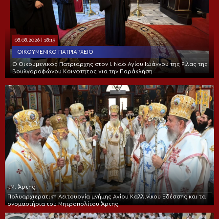
08.08.2026 | 18:19
ΟΙΚΟΥΜΕΝΙΚΌ ΠΑΤΡΙΑΡΧΕΊΟ
Ο Οικουμενικός Πατριάρχης στον I. Ναό Αγίου Ιωάννου της Ρίλας της
Βουλγαροφώνου Κοινότητος για την Παράκληση
Ι.Μ. Άρτης
Πολυαρχιερατική Λειτουργία μνήμης Αγίου Καλλινίκου Εδέσσης και τα
ονομαστήρια του Μητροπολίτου Άρτης