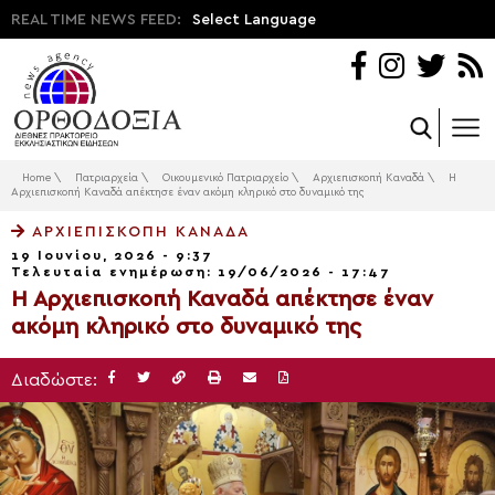
REAL TIME NEWS FEED:
Select Language
Home
\
Πατριαρχεία
\
Οικουμενικό Πατριαρχείο
\
Αρχιεπισκοπή Καναδά
\
Η
Αρχιεπισκοπή Καναδά απέκτησε έναν ακόμη κληρικό στο δυναμικό της
ΑΡΧΙΕΠΙΣΚΟΠΉ ΚΑΝΑΔΆ
19 Ιουνίου, 2026 - 9:37
Τελευταία ενημέρωση: 19/06/2026 - 17:47
Η Αρχιεπισκοπή Καναδά απέκτησε έναν
ακόμη κληρικό στο δυναμικό της
Διαδώστε: