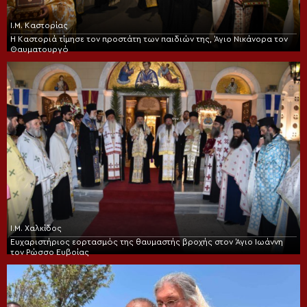
Ι.Μ. Καστορίας
Η Καστοριά τίμησε τον προστάτη των παιδιών της, Άγιο Νικάνορα τον
Θαυματουργό
Ι.Μ. Χαλκίδος
Ευχαριστήριος εορτασμός της θαυμαστής βροχής στον Άγιο Ιωάννη
τον Ρώσσο Ευβοίας