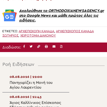
Ακολούθησε το ORTHODOXIANEWSAGENCY.gr
στο Google News και μάθε πρώτος όλες τις
ειδήσεις.
ΕΤΙΚΈΤΕΣ:
ΑΡΧΙΕΠΙΣΚΟΠΗ ΚΑΝΑΔΑ
,
ΑΡΧΙΕΠΊΣΚΟΠΟΣ ΚΑΝΑΔΆ
ΣΩΤΉΡΙΟΣ
,
ΧΕΙΡΟΤΟΝΊΑ ΔΙΑΚΌΝΟΥ
Διαδώστε:
Ροή Ειδήσεων
08.08.2026 | 22:00
08.08.2026 | 20:
Πανηγυρίζει η Μονή του
Η λιτάνευση της
Αγίου Λαυρεντίου
θαυματουργού ε
Παναγίας
Χρυσοσπηλιώτισ
08.08.2026 | 21:43
08.08.2026 | 19:4
Κάτω Δευτερά
Άγιος Καλλίνικος Επίσκοπος
“Το λαμπρόν σε