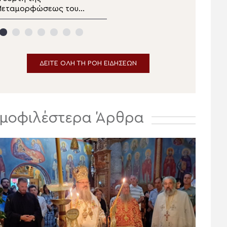
Μητροπόλεως Άρτης
Μεταμορφώσεως του
του Σωτήρος στο
ωτήρος στη
Πλατανοχώρι και τη
Μητρόπολη Μαρωνείας
Σαρακήνα
ΔΕΙΤΕ ΟΛΗ ΤΗ ΡΟΗ ΕΙΔΗΣΕΩΝ
μοφιλέστερα Άρθρα