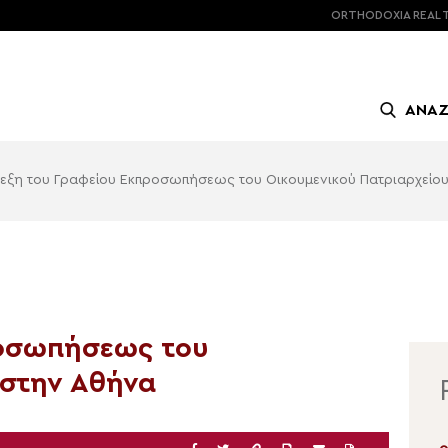
ORTHODOXIA
REAL 
ΑΝΑ
εξη του Γραφείου Εκπροσωπήσεως του Οικουμενικού Πατριαρχείο
ροσωπήσεως του
 στην Αθήνα