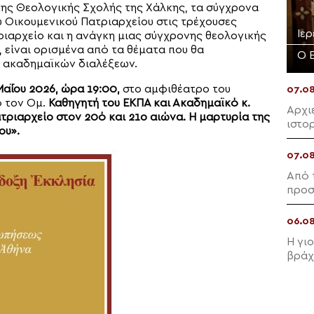
της Θεολογικής Σχολής της Χάλκης, τα σύγχρονα
 Οικουμενικού Πατριαρχείου στις τρέχουσες
Ιε
ριαρχείο και η ανάγκη μιας σύγχρονης θεολογικής
 είναι ορισμένα από τα θέματα που θα
Ο 
ν ακαδημαϊκών διαλέξεων.
Μαΐου 2026, ώρα 19:00,
στο αμφιθέατρο του
07.0
 τον Ομ.
Καθηγητή του ΕΚΠΑ και Ακαδημαϊκό κ.
Αρχι
τριαρχείο στον 20ό και 21ο αιώνα. Η μαρτυρία της
ιστο
ου».
Πλάκ
07.0
Από 
προσ
06.0
Η γι
βράχ