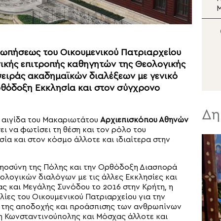
Λαρίσης και Τυρνάβου
Ιερωνύμου για τη
Σ
Μεταμόρφωση του
Σωτήρος
οσωπήσεως του Οικουμενικού Πατριαρχείου
νικής επιτροπής καθηγητών της Θεολογικής
σειράς ακαδημαϊκών διαλέξεων με γενικό
ρθόδοξη Εκκλησία και στον σύγχρονο
Δη
ή αιγίδα του Μακαριωτάτου
Αρχιεπισκόπου Αθηνών
ει να φωτίσει τη θέση και τον ρόλο του
ία και στον κόσμο άλλοτε και ιδιαίτερα στην
μηοσύνη της Πόλης και την Ορθόδοξη Διασπορά
εολογικών διαλόγων με τις άλλες Εκκλησίες και
ας και Μεγάλης Συνόδου το 2016 στην Κρήτη, η
ίες του Οικουμενικού Πατριαρχείου για την
α της αποδοχής και προάσπισης των ανθρωπίνων
η Κωνσταντινούπολης και Μόσχας άλλοτε και