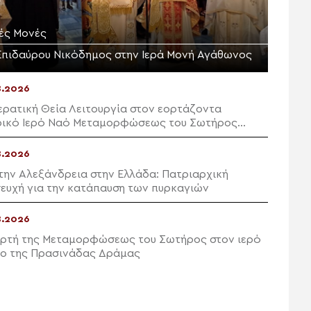
ρές Μονές
Επιδαύρου Νικόδημος στην Ιερά Μονή Αγάθωνος
8.2026
ερατική Θεία Λειτουργία στον εορτάζοντα
ρικό Ιερό Ναό Μεταμορφώσεως του Σωτήρος
ας
8.2026
την Αλεξάνδρεια στην Ελλάδα: Πατριαρχική
ευχή για την κατάπαυση των πυρκαγιών
8.2026
ορτή της Μεταμορφώσεως του Σωτήρος στον ιερό
ο της Πρασινάδας Δράμας