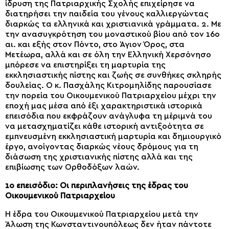
ίδρυση της Πατριαρχικής Σχολής επιχείρησε να
διατηρήσει την παιδεία του γένους καλλιεργώντας
διαρκώς τα ελληνικά και χριστιανικά γράμματα. 2. Με
την ανασυγκρότηση του μοναστικού βίου από τον 16ο
αι. και εξής στον Πόντο, στο Άγιον Όρος, στα
Μετέωρα, αλλά και σε όλη την Ελληνική Χερσόνησο
μπόρεσε να επιστηρίξει τη μαρτυρία της
εκκλησιαστικής πίστης και ζωής σε συνθήκες σκληρής
δουλείας. Ο κ. Πασχάλης Κιτρομηλίδης παρουσίασε
την πορεία του Οικουμενικού Πατριαρχείου μέχρι την
εποχή μας μέσα από έξι χαρακτηριστικά ιστορικά
επεισόδια που εκφράζουν ανάγλυφα τη μέριμνά του
να μετασχηματίζει κάθε ιστορική αντιξοότητα σε
εμπνευσμένη εκκλησιαστική μαρτυρία και δημιουργικό
έργο, ανοίγοντας διαρκώς νέους δρόμους για τη
διάσωση της χριστιανικής πίστης αλλά και της
επιβίωσης των Ορθοδόξων λαών.
1ο επεισόδιο: Οι περιπλανήσεις της έδρας του
Οικουμενικού Πατριαρχείου
Η έδρα του Οικουμενικού Πατριαρχείου μετά την
Άλωση της Κωνσταντινουπόλεως δεν ήταν πάντοτε