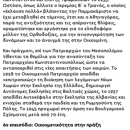
Ωστόσο, όπως άλλοτε ο Ιερεμίας Β΄ ο Τρανός, ο οποίος
«έκλαυσε πολλά» βλέποντας την Παμμακάριστο να
έχει μεταβληθεί σε τέμενος, έτσι και ο Αθηναγόρας,
παρά τις αντιξοότητες και τις απέραντες θλίψεις,
οραματίστηκε και εργάστηκε για το ελπιδοφόρο
μέλλον της Ορθοδοξίας, για την ανασυγκρότηση των
δυνάμεων και το άνοιγμά της στην Οικουμένη.
Και πράγματι, επί των Πατριαρχών του Μεσοπολέμου
τίθενται τα θεμέλια για την ανασύνταξη του
Πατριαρχείου Κωνσταντινουπόλεως ώστε να
ανταποκριθεί στις νέες απαιτήσεις των καιρών. Το
1928 το Οικουμενικό Πατριαρχείο αποδίδει
«επιτροπικώς» τη διοίκηση των λεγόμενων Νέων
Χωρών στην Εκκλησία της Ελλάδος, δημιουργεί
Αυτόνομες Εκκλησίες στις Βαλτικές χώρες, το 1937
αποδίδει Αυτοκέφαλο στην Εκκλησία της Αλβανίας και
ενισχύει σταθερά την παιδεία και τη Ρωμηοσύνη της
Πόλης. Το 1945 προχωρεί στην άρση του Βουλγαρικού
Σχίσματος μετά από 70 έτη.
6ο επεισόδιο: Οικουμενικότητα στην πράξη