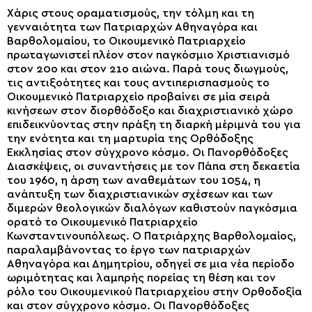
Χάρις στους οραματισμούς, την τόλμη και τη
γενναιότητα των Πατριαρχών Αθηναγόρα και
Βαρθολομαίου, το Οικουμενικό Πατριαρχείο
πρωταγωνιστεί πλέον στον παγκόσμιο Χριστιανισμό
στον 20ο και στον 21ο αιώνα. Παρά τους διωγμούς,
τις αντιξοότητες και τους αντιπερισπασμούς το
Οικουμενικό Πατριαρχείο προβαίνει σε μία σειρά
κινήσεων στον διορθόδοξο και διαχριστιανικό χώρο
επιδεικνύοντας στην πράξη τη διαρκή μέριμνά του για
την ενότητα και τη μαρτυρία της Ορθόδοξης
Εκκλησίας στον σύγχρονο κόσμο. Οι Πανορθόδοξες
Διασκέψεις, οι συναντήσεις με τον Πάπα στη δεκαετία
του 1960, η άρση των αναθεμάτων του 1054, η
ανάπτυξη των διαχριστιανικών σχέσεων και των
διμερών θεολογικών διαλόγων καθιστούν παγκόσμια
ορατό το Οικουμενικό Πατριαρχείο
Κωνσταντινουπόλεως. Ο Πατριάρχης Βαρθολομαίος,
παραλαμβάνοντας το έργο των πατριαρχών
Αθηναγόρα και Δημητρίου, οδηγεί σε μια νέα περίοδο
ωριμότητας και λαμπρής πορείας τη θέση και τον
ρόλο του Οικουμενικού Πατριαρχείου στην Ορθοδοξία
και στον σύγχρονο κόσμο. Οι Πανορθόδοξες