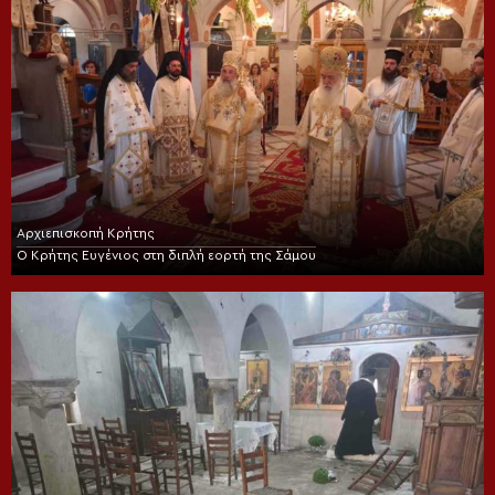
Αρχιεπισκοπή Κρήτης
Ο Κρήτης Ευγένιος στη διπλή εορτή της Σάμου