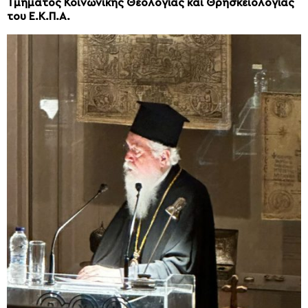
Τμήματος Κοινωνικής Θεολογίας και Θρησκειολογίας
του Ε.Κ.Π.Α.