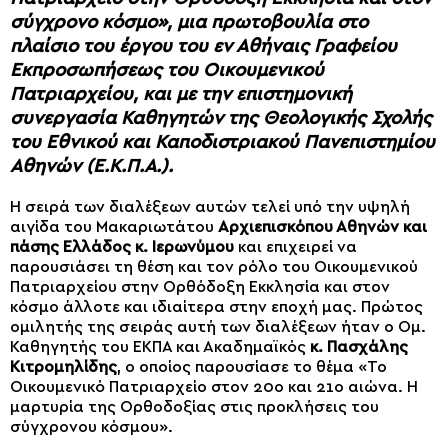
σύγχρονο κόσμο», μια πρωτοβουλία στο
πλαίσιο του έργου του εν Αθήναις Γραφείου
Εκπροσωπήσεως του Οικουμενικού
Πατριαρχείου, και με την επιστημονική
συνεργασία Καθηγητών της Θεολογικής Σχολής
του Εθνικού και Καποδιστριακού Πανεπιστημίου
Αθηνών (Ε.Κ.Π.Α.).
Η σειρά των διαλέξεων αυτών τελεί υπό την υψηλή
αιγίδα του Μακαριωτάτου
Αρχιεπισκόπου Αθηνών και
πάσης Ελλάδος κ. Ιερωνύμου
και επιχειρεί να
παρουσιάσει τη θέση και τον ρόλο του Οικουμενικού
Πατριαρχείου στην Ορθόδοξη Εκκλησία και στον
κόσμο άλλοτε και ιδιαίτερα στην εποχή μας. Πρώτος
ομιλητής της σειράς αυτή των διαλέξεων ήταν ο Ομ.
Καθηγητής του ΕΚΠΑ και Ακαδημαϊκός
κ. Πασχάλης
Κιτρομηλίδης
, ο οποίος παρουσίασε το θέμα «Το
Οικουμενικό Πατριαρχείο στον 20ο και 21ο αιώνα. Η
μαρτυρία της Ορθοδοξίας στις προκλήσεις του
σύγχρονου κόσμου».