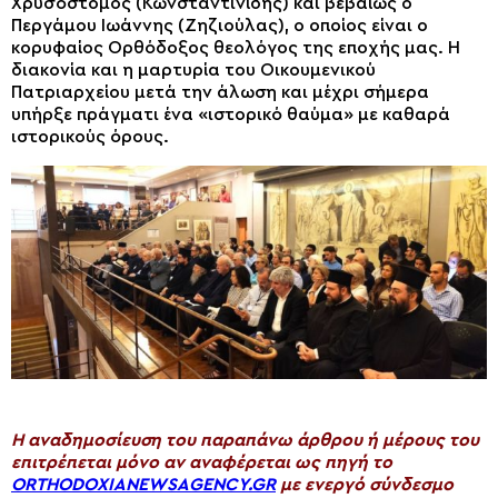
Χρυσόστομος (Κωνσταντινίδης) και βεβαίως ο
Περγάμου Ιωάννης (Ζηζιούλας), ο οποίος είναι ο
κορυφαίος Ορθόδοξος θεολόγος της εποχής μας. Η
διακονία και η μαρτυρία του Οικουμενικού
Πατριαρχείου μετά την άλωση και μέχρι σήμερα
υπήρξε πράγματι ένα «ιστορικό θαύμα» με καθαρά
ιστορικούς όρους.
H αναδημοσίευση του παραπάνω άρθρου ή μέρους του
επιτρέπεται μόνο αν αναφέρεται ως πηγή το
ORTHODOXIANEWSAGENCY.GR
με ενεργό σύνδεσμο