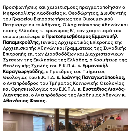
Προσφωνήσεις και χαιρετισμούς πραγματοποίησαν ο
Μητροπολίτης Λαοδικείας κ. Θεοδώρητος, Διευθυντής
του Γραφείου Εκπροσωπήσεως του Οικουμενικού
Πατριαρχείου εν Αθήναις, Ο Αρχιεπίσκοπος Αθηνών και
πάσης Ελλάδος κ. Ιερώνυμος Β΄, τον χαιρετισμό του
οποίου μετέφερε
ο Πρωτοπρεσβύτερος Εμμανουήλ
Παπαμικρούλης,
Γενικός Αρχιερατικός Επίτροπος της
Αρχιεπισκοπής Αθηνών και Γραμματέας της Συνοδικής
Επιτροπής επί των Διορθοδόξων και Διαχριστιανικών
Σχέσεων της Εκκλησίας της Ελλάδος, ο Κοσμήτωρ της
Θεολογικής Σχολής του Ε.Κ.Π.Α.
κ. Εμμανουήλ
Καραγεωργούδης,
ο Πρόεδρος του Τμήματος
Θεολογίας του Ε.Κ.Π.Α.
κ. Ιωάννης Παναγιωτόπουλος
,
ο Αντιπρόεδρος του Τμήματος Κοινωνικής Θεολογίας
και Θρησκειολογίας του Ε.Κ.Π.Α.
κ. Ευστάθιος Λιανός-
Λιάντης
και ο Αντιπρόεδρος της Ακαδημίας Αθηνών
κ.
Αθανάσιος Φωκάς.