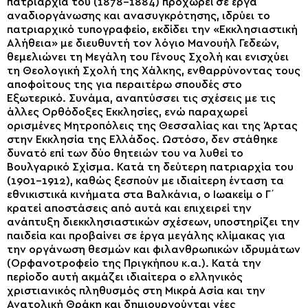
πατριαρχία του (1878-1884) προχωρεί σε έργα
αναδιοργάνωσης και ανασυγκρότησης, ιδρύει το
πατριαρχικό τυπογραφείο, εκδίδει την «Εκκλησιαστική
Αλήθεια» με διευθυντή τον λόγιο Μανουήλ Γεδεών,
θεμελιώνει τη Μεγάλη του Γένους Σχολή και ενισχύει
τη Θεολογική Σχολή της Χάλκης, ενθαρρύνοντας τους
αποφοίτους της για περαιτέρω σπουδές στο
Εξωτερικό. Συνάμα, αναπτύσσει τις σχέσεις με τις
άλλες Ορθόδοξες Εκκλησίες, ενώ παραχωρεί
ορισμένες Μητροπόλεις της Θεσσαλίας και της Άρτας
στην Εκκλησία της Ελλάδος. Ωστόσο, δεν στάθηκε
δυνατό επί των δύο θητειών του να λυθεί το
Βουλγαρικό Σχίσμα. Κατά τη δεύτερη πατριαρχία του
(1901-1912), καθώς ξεσπούν με ιδιαίτερη ένταση τα
εθνικιστικά κινήματα στα Βαλκάνια, ο Ιωακείμ ο Γ΄
κρατεί αποστάσεις από αυτά και επιχειρεί την
ανάπτυξη διεκκλησιαστικών σχέσεων, υποστηρίζει την
παιδεία και προβαίνει σε έργα μεγάλης κλίμακας για
την οργάνωση θεσμών και φιλανθρωπικών ιδρυμάτων
(Ορφανοτροφείο της Πριγκήπου κ.α.). Κατά την
περίοδο αυτή ακμάζει ιδιαίτερα ο ελληνικός
χριστιανικός πληθυσμός στη Μικρά Ασία και την
Ανατολική Θράκη και δημιουργούνται νέες