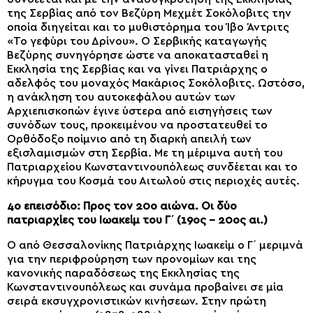
της Σερβίας από τον Βεζύρη Μεχμέτ Σοκόλοβιτς την
οποία διηγείται και το μυθιστόρημα του Ίβο Άντριτς
«Το γεφύρι του Δρίνου». Ο Σερβικής καταγωγής
Βεζύρης συνηγόρησε ώστε να αποκατασταθεί η
Εκκλησία της Σερβίας και να γίνει Πατριάρχης ο
αδελφός του μοναχός Μακάριος Σοκόλοβιτς. Ωστόσο,
η ανάκληση του αυτοκεφάλου αυτών των
Αρχιεπισκοπών έγινε ύστερα από εισηγήσεις των
συνόδων τους, προκειμένου να προστατευθεί το
Ορθόδοξο ποίμνιο από τη διαρκή απειλή των
εξισλαμισμών στη Σερβία. Με τη μέριμνα αυτή του
Πατριαρχείου Κωνσταντινουπόλεως συνδέεται και το
κήρυγμα του Κοσμά του Αιτωλού στις περιοχές αυτές.
4ο επεισόδιο: Προς τον 20ο αιώνα. Οι δύο
πατριαρχίες του Ιωακείμ του Γ΄ (19ος – 20ος αι.)
Ο από Θεσσαλονίκης Πατριάρχης Ιωακείμ ο Γ΄ μεριμνά
για την περιφρούρηση των προνομίων και της
κανονικής παραδόσεως της Εκκλησίας της
Κωνσταντινουπόλεως και συνάμα προβαίνει σε μία
σειρά εκσυγχρονιστικών κινήσεων. Στην πρώτη