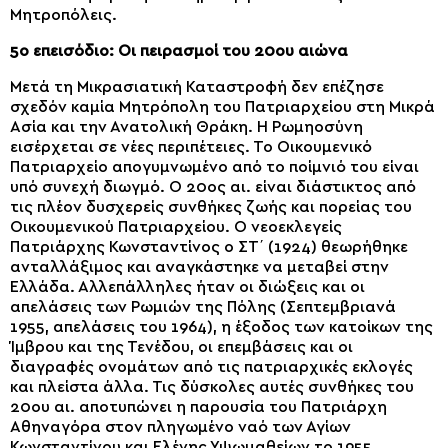
Μητροπόλεις.
5ο επεισόδιο: Οι πειρασμοί του 20ου αιώνα
Μετά τη Μικρασιατική Καταστροφή δεν επέζησε
σχεδόν καμία Μητρόπολη του Πατριαρχείου στη Μικρά
Ασία και την Ανατολική Θράκη. Η Ρωμηοσύνη
εισέρχεται σε νέες περιπέτειες. Το Οικουμενικό
Πατριαρχείο απογυμνωμένο από το ποίμνιό του είναι
υπό συνεχή διωγμό. Ο 20ος αι. είναι διάστικτος από
τις πλέον δυσχερείς συνθήκες ζωής και πορείας του
Οικουμενικού Πατριαρχείου. Ο νεοεκλεγείς
Πατριάρχης Κωνσταντίνος ο ΣΤ΄ (1924) θεωρήθηκε
ανταλλάξιμος και αναγκάστηκε να μεταβεί στην
Ελλάδα. Αλλεπάλληλες ήταν οι διώξεις και οι
απελάσεις των Ρωμιών της Πόλης (Σεπτεμβριανά
1955, απελάσεις του 1964), η έξοδος των κατοίκων της
Ίμβρου και της Τενέδου, οι επεμβάσεις και οι
διαγραφές ονομάτων από τις πατριαρχικές εκλογές
και πλείστα άλλα. Τις δύσκολες αυτές συνθήκες του
20ου αι. αποτυπώνει η παρουσία του Πατριάρχη
Αθηναγόρα στον πληγωμένο ναό των Αγίων
Κωνσταντίνου και Ελένης Υψωμαθείων το 1955.