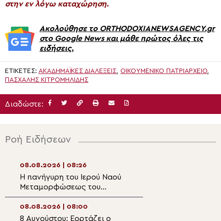
στην εν λόγω καταχώρηση.
Ακολούθησε το ORTHODOXIANEWSAGENCY.gr
στο Google News και μάθε πρώτος όλες τις
ειδήσεις.
ΕΤΙΚΈΤΕΣ:
ΑΚΑΔΗΜΑΪΚΈΣ ΔΙΑΛΈΞΕΙΣ
,
ΟΙΚΟΥΜΕΝΙΚΟ ΠΑΤΡΙΑΡΧΕΙΟ
,
ΠΑΣΧΑΛΗΣ ΚΙΤΡΟΜΗΛΙΔΗΣ
Διαδώστε:
Ροή Ειδήσεων
08.08.2026 | 08:26
07.08.2026 | 21:2
Η πανήγυρη του Ιερού Ναού
Η εορτή της Κοι
Μεταμορφώσεως του
Αγίας Άννης στα
Σωτήρος στην Παραλία
Οφρυνίου
08.08.2026 | 08:00
07.08.2026 | 21:0
8 Αυγούστου: Εορτάζει ο
Δισαρχιερατικό