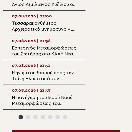
Άγιος Αιμιλιανός Κυζίκου ο
στον πανηγυρίζ
Ομολογητής
Μητροπολιτικό 
Μεταμορφώσεως
07.08.2026 | 22:00
07.08.2026 | 20:5
Σωτήρος στην Ε
Τεσσαρακονθήμερο
Η εορτή του Αγίο
Αρχιερατικό μνημόσυνο για
Νεομάρτυρος Χρ
τον π. Δημήτριο Μαρτσούκο
εκ Πρεβέζης
στον Άγιο Ιωάννη Απιδέας
07.08.2026 | 21:58
07.08.2026 | 20:3
Εσπερινός Μεταμορφώσεως
Ο Ύδρας Εφραίμ
του Σωτήρος στα ΚΑΑΥ Νέας
πανηγυρίζουσα ε
Περάμου
Μεταμορφώσεως
Σωτήρος στην Αί
07.08.2026 | 21:51
07.08.2026 | 20:
Μήνυμα σεβασμού προς την
Επίσκεψη του Υ
Τρίτη Ηλικία από τον
Ναυτιλίας και Ν
Μητροπολίτη Σπάρτης στη
Πολιτικής στον 
Ρειχέα
Λέρου
07.08.2026 | 21:38
07.08.2026 | 20:
Η πανήγυρη του Ιερού Ναού
Πρώτη Παράκλησ
Μεταμορφώσεως του
Ναό της Παναγία
Σωτήρος στη Λέρο
Κάστρου Λέρου