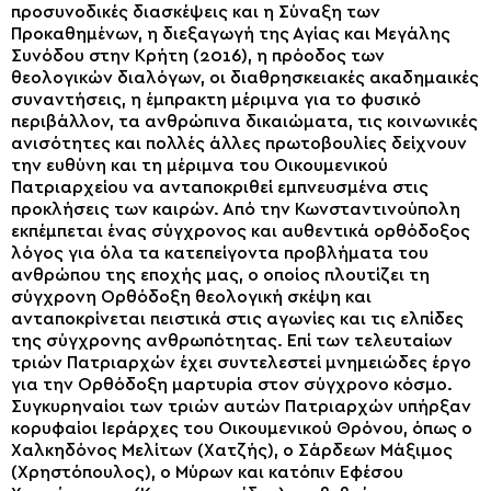
προσυνοδικές διασκέψεις και η Σύναξη των
Προκαθημένων, η διεξαγωγή της Αγίας και Μεγάλης
Συνόδου στην Κρήτη (2016), η πρόοδος των
θεολογικών διαλόγων, οι διαθρησκειακές ακαδημαικές
συναντήσεις, η έμπρακτη μέριμνα για το φυσικό
περιβάλλον, τα ανθρώπινα δικαιώματα, τις κοινωνικές
ανισότητες και πολλές άλλες πρωτοβουλίες δείχνουν
την ευθύνη και τη μέριμνα του Οικουμενικού
Πατριαρχείου να ανταποκριθεί εμπνευσμένα στις
προκλήσεις των καιρών. Από την Κωνσταντινούπολη
εκπέμπεται ένας σύγχρονος και αυθεντικά ορθόδοξος
λόγος για όλα τα κατεπείγοντα προβλήματα του
ανθρώπου της εποχής μας, ο οποίος πλουτίζει τη
σύγχρονη Ορθόδοξη θεολογική σκέψη και
ανταποκρίνεται πειστικά στις αγωνίες και τις ελπίδες
της σύγχρονης ανθρωπότητας. Επί των τελευταίων
τριών Πατριαρχών έχει συντελεστεί μνημειώδες έργο
για την Ορθόδοξη μαρτυρία στον σύγχρονο κόσμο.
Συγκυρηναίοι των τριών αυτών Πατριαρχών υπήρξαν
κορυφαίοι Ιεράρχες του Οικουμενικού Θρόνου, όπως ο
Χαλκηδόνος Μελίτων (Χατζής), ο Σάρδεων Μάξιμος
(Χρηστόπουλος), ο Μύρων και κατόπιν Εφέσου