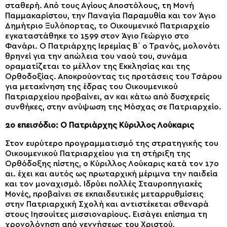
σταθερή. Από τους Αγίους Αποστόλους, τη Μονή
Παμμακαρίστου, την Παναγία Παραμυθία και τον Άγιο
Δημήτριο Ξυλόπορτας, το Οικουμενικό Πατριαρχείο
εγκαταστάθηκε το 1599 στον Άγιο Γεώργιο στο
Φανάρι. Ο Πατριάρχης Ιερεμίας Β΄ ο Τρανός, μολονότι
θρηνεί για την απώλεια του ναού του, συνάμα
οραματίζεται το μέλλον της Εκκλησίας και της
Ορθοδοξίας. Αποκρούοντας τις προτάσεις του Τσάρου
για μετακίνηση της έδρας του Οικουμενικού
Πατριαρχείου προβαίνει, αν και κάτω από δυσχερείς
συνθήκες, στην ανύψωση της Μόσχας σε Πατριαρχείο.
2ο επεισόδιο: Ο Πατριάρχης Κύριλλος Λούκαρις
Στον ευρύτερο προγραμματισμό της στρατηγικής του
Οικουμενικού Πατριαρχείου για τη στήριξη της
Ορθόδοξης πίστης, ο Κύριλλος Λούκαρις κατά τον 17ο
αι. έχει και αυτός ως πρωταρχική μέριμνα την παιδεία
και τον μοναχισμό. Ιδρύει πολλές Σταυροπηγιακές
Μονές, προβαίνει σε εκπαιδευτικές μεταρρυθμίσεις
στην Πατριαρχική Σχολή και αντιστέκεται σθεναρά
στους Ιησουίτες μισσιοναρίους. Εισάγει επίσημα τη
χρονολόγηση από γεννήσεως του Χριστού,