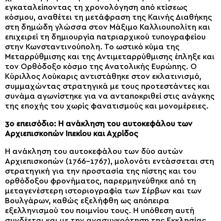
εγκαταλείποντας τη χρονολόγηση από κτίσεως
κόσμου, αναθέτει τη μετάφραση της Καινής Διαθήκης
στη δημώδη γλώσσα στον Μάξιμο Καλλιουπολίτη και
επιχειρεί τη δημιουργία πατριαρχικού τυπογραφείου
στην Κωνσταντινούπολη. Το ωστικό κύμα της
Μεταρρύθμισης και της Αντιμεταρρύθμισης έπληξε και
τον Ορθόδοξο κόσμο της Ανατολικής Ευρώπης. Ο
Κύριλλος Λούκαρις αντιστάθηκε στον εκλατινισμό,
συμμαχώντας στρατηγικά με τους προτεστάντες και
συνάμα αγωνίστηκε για να ανταποκριθεί στις ανάγκης
της εποχής του χωρίς φανατισμούς και μονομέρειες.
3ο επεισόδιο: Η ανάκληση του αυτοκεφάλου των
Αρχιεπισκοπών Ιπεκίου και Αχρίδος
Η ανάκληση του αυτοκεφάλου των δύο αυτών
Αρχιεπισκοπών (1766-1767), μολονότι εντάσσεται στη
στρατηγική για την προστασία της πίστης και του
ορθόδοξου φρονήματος, παρερμηνεύθηκε από τη
μεταγενέστερη ιστοριογραφία των Σέρβων και των
Βουλγάρων, καθώς εξελήφθη ως απόπειρα
εξελληνισμού του ποιμνίου τους. Η υπόθεση αυτή
συνδέεται και με την ανασυγκρότηση της Εκκλησίας