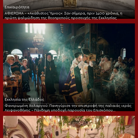
Επικαιρότητα
ΑΦΙΕΡΩΜΑ – «Ακάθιστος Ύμνος»: Σαν σήμερα, πριν 1400 χρόνια, η
πρώτη ψαλμώδηση της θεοπρεπούς προσευχής της Εκκλησίας
Εκκλησία της Ελλάδος
Φανερωμένη Χολαργού: Πανηγύρισε την επιστροφή της παλαιάς ιεράς
Λειψανοθήκης – Πάνδημη υποδοχή παρουσία του Επισκόπου
Χριστουπόλεως