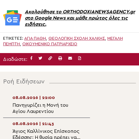
Ακολούθησε το ORTHODOXIANEWSAGENCY.gr
στο Google News και μάθε πρώτος όλες τις
ειδήσεις.
ΕΤΙΚΈΤΕΣ:
ΆΓΙΑ ΠΆΘΗ
,
ΘΕΟΛΟΓΙΚΉ ΣΧΟΛΉ ΧΆΛΚΗΣ
,
ΜΕΓΆΛΗ
ΠΈΜΠΤΗ
,
ΟΙΚΟΥΜΕΝΙΚΟ ΠΑΤΡΙΑΡΧΕΙΟ
Διαδώστε:
Ροή Ειδήσεων
08.08.2026 | 22:00
08.08.2026 | 20:
Πανηγυρίζει η Μονή του
Η λιτάνευση της
Αγίου Λαυρεντίου
θαυματουργού ε
Παναγίας
Χρυσοσπηλιώτισ
08.08.2026 | 21:43
08.08.2026 | 19:4
Κάτω Δευτερά
Άγιος Καλλίνικος Επίσκοπος
“Το λαμπρόν σε
Εδέσσης: Η θυσία πρέπει να
– Αφιέρωμα στο