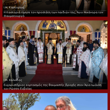
Ι.Μ. Καστορίας
Η Καστοριά τίμησε τον προστάτη των παιδιών της, Άγιο Νικάνορα τον
Θαυματουργό
Ι.Μ. Χαλκίδος
Ευχαριστήριος εορτασμός της θαυμαστής βροχής στον Άγιο Ιωάννη
τον Ρώσσο Ευβοίας