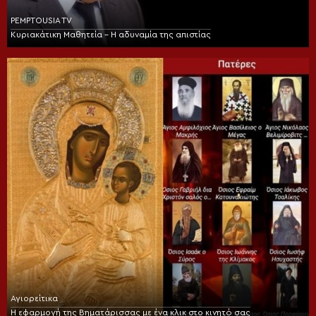
PEMPTOUSIA TV
Κυριακάτικη Μαθητεία – Η αδυναμία της απιστίας
Αγιορείτικα
Η εφαρμογή της Βηματάρισσας με ένα κλικ στο κινητό σας