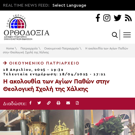
REAL TIME NEWS FEED:
Select Language
Home
\
Πατριαρχεία
\
Οικουμενικό Πατριαρχείο
\
Η ακολουθία των Αγίων Παθών
στην Θεολογική Σχολή της Χάλκης
ΟΙΚΟΥΜΕΝΙΚΌ ΠΑΤΡΙΑΡΧΕΊΟ
18 Απριλίου, 2025 - 19:32
Τελευταία ενημέρωση: 18/04/2025 - 17:21
Η ακολουθία των Αγίων Παθών στην
Θεολογική Σχολή της Χάλκης
Διαδώστε: