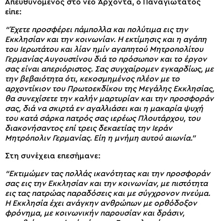
Απευθυνόμενος στο νέο Άρχοντα, ο Παναγιώτατος
είπε:
“Έχετε προσφέρει πάμπολλα και πολύτιμα εις την
Εκκλησίαν και την κοινωνίαν. Η εκτίμησις και η αγάπη
του Ιερωτάτου και λίαν ημίν αγαπητού Μητροπολίτου
Γερμανίας Αυγουστίνου διά το πρόσωπον και το έργον
σας είναι απεριόριστος. Σας συγχαίρομεν εγκαρδίως, με
την βεβαιότητα ότι, κεκοσμημένος πλέον με το
αρχοντίκιον του Πρωτοεκδίκου της Μεγάλης Εκκλησίας,
θα συνεχίσετε την καλήν μαρτυρίαν και την προσφοράν
σας, διά να σκιρτά εν αγαλλιάσει και η μακαρία ψυχή
του κατά σάρκα πατρός σας ιερέως Πλουτάρχου, του
διακονήσαντος επί τρεις δεκαετίας την Ιεράν
Μητρόπολιν Γερμανίας. Είη η μνήμη αυτού αιωνία.”
Στη συνέχεια επεσήμανε:
“Εκτιμώμεν τας πολλάς ικανότητας και την προσφοράν
σας εις την Εκκλησίαν και την κοινωνίαν, με πιστότητα
εις τας πατρώας παραδόσεις και με σύγχρονον πνεύμα.
Η Εκκλησία έχει ανάγκην ανθρώπων με ορθόδοξον
φρόνημα, με κοινωνικήν παρουσίαν και δράσιν,