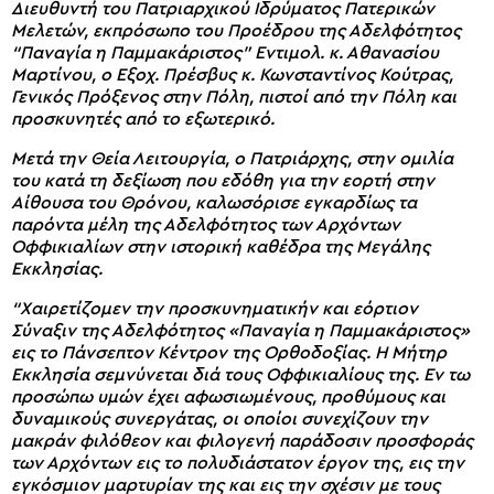
Διευθυντή του Πατριαρχικού Ιδρύματος Πατερικών
Μελετών, εκπρόσωπο του Προέδρου της Αδελφότητος
“Παναγία η Παμμακάριστος” Εντιμολ. κ. Αθανασίου
Μαρτίνου, ο Εξοχ. Πρέσβυς κ. Κωνσταντίνος Κούτρας,
Γενικός Πρόξενος στην Πόλη, πιστοί από την Πόλη και
προσκυνητές από το εξωτερικό.
Μετά την Θεία Λειτουργία, ο Πατριάρχης, στην ομιλία
του κατά τη δεξίωση που εδόθη για την εορτή στην
Αίθουσα του Θρόνου, καλωσόρισε εγκαρδίως τα
παρόντα μέλη της Αδελφότητος των Αρχόντων
Οφφικιαλίων στην ιστορική καθέδρα της Μεγάλης
Εκκλησίας.
“Χαιρετίζομεν την προσκυνηματικήν και εόρτιον
Σύναξιν της Αδελφότητος «Παναγία η Παμμακάριστος»
εις το Πάνσεπτον Κέντρον της Ορθοδοξίας. Η Μήτηρ
Εκκλησία σεμνύνεται διά τους Οφφικιαλίους της. Εν τω
προσώπω υμών έχει αφωσιωμένους, προθύμους και
δυναμικούς συνεργάτας, οι οποίοι συνεχίζουν την
μακράν φιλόθεον και φιλογενή παράδοσιν προσφοράς
των Αρχόντων εις το πολυδιάστατον έργον της, εις την
εγκόσμιον μαρτυρίαν της και εις την σχέσιν με τους