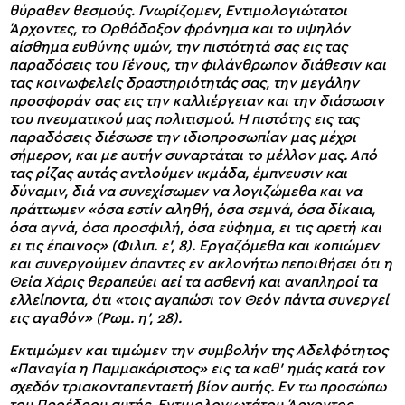
θύραθεν θεσμούς. Γνωρίζομεν, Εντιμολογιώτατοι
Άρχοντες, το Ορθόδοξον φρόνημα και το υψηλόν
αίσθημα ευθύνης υμών, την πιστότητά σας εις τας
παραδόσεις του Γένους, την φιλάνθρωπον διάθεσιν και
τας κοινωφελείς δραστηριότητάς σας, την μεγάλην
προσφοράν σας εις την καλλιέργειαν και την διάσωσιν
του πνευματικού μας πολιτισμού. Η πιστότης εις τας
παραδόσεις διέσωσε την ιδιοπροσωπίαν μας μέχρι
σήμερον, και με αυτήν συναρτάται το μέλλον μας. Από
τας ρίζας αυτάς αντλούμεν ικμάδα, έμπνευσιν και
δύναμιν, διά να συνεχίσωμεν να λογιζώμεθα και να
πράττωμεν «όσα εστίν αληθή, όσα σεμνά, όσα δίκαια,
όσα αγνά, όσα προσφιλή, όσα εύφημα, ει τις αρετή και
ει τις έπαινος» (Φιλιπ. ε’, 8). Εργαζόμεθα και κοπιώμεν
και συνεργούμεν άπαντες εν ακλονήτω πεποιθήσει ότι η
Θεία Χάρις θεραπεύει αεί τα ασθενή και αναπληροί τα
ελλείποντα, ότι «τοις αγαπώσι τον Θεόν πάντα συνεργεί
εις αγαθόν» (Ρωμ. η’, 28).
Εκτιμώμεν και τιμώμεν την συμβολήν της Αδελφότητος
«Παναγία η Παμμακάριστος» εις τα καθ’ ημάς κατά τον
σχεδόν τριακονταπενταετή βίον αυτής. Εν τω προσώπω