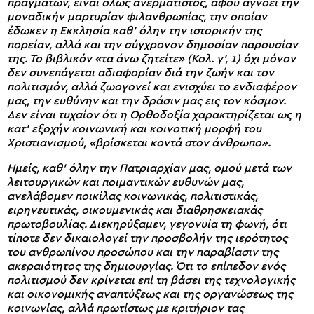
πραγμάτων, είναι όλως ανερμάτιστος, αφού αγνοεί την
μοναδικήν μαρτυρίαν φιλανθρωπίας, την οποίαν
έδωκεν η Εκκλησία καθ’ όλην την ιστορικήν της
πορείαν, αλλά και την σύγχρονον δημοσίαν παρουσίαν
της. Το βιβλικόν «τα άνω ζητείτε» (Κολ. γ’, 1) όχι μόνον
δεν συνεπάγεται αδιαφορίαν διά την ζωήν και τον
πολιτισμόν, αλλά ζωογονεί και ενισχύει το ενδιαφέρον
μας, την ευθύνην και την δράσιν μας εις τον κόσμον.
Δεν είναι τυχαίον ότι η Ορθοδοξία χαρακτηρίζεται ως η
κατ’ εξοχήν κοινωνική και κοινοτική μορφή του
Χριστιανισμού, «βρίσκεται κοντά στον άνθρωπο».
Ημείς, καθ’ όλην την Πατριαρχίαν μας, ομού μετά των
λειτουργικών και ποιμαντικών ευθυνών μας,
ανελάβομεν ποικίλας κοινωνικάς, πολιτιστικάς,
ειρηνευτικάς, οικουμενικάς και διαθρησκειακάς
πρωτοβουλίας. Διεκηρύξαμεν, γεγονυία τη φωνή, ότι
τίποτε δεν δικαιολογεί την προσβολήν της ιερότητος
του ανθρωπίνου προσώπου και την παραβίασιν της
ακεραιότητος της δημιουργίας. Ότι το επίπεδον ενός
πολιτισμού δεν κρίνεται επί τη βάσει της τεχνολογικής
και οικονομικής αναπτύξεως και της οργανώσεως της
κοινωνίας, αλλά πρωτίστως με κριτήριον τας