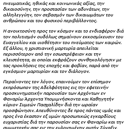
πνευματικάς, ηθικάς και κοινωνικάς αξίας, την
δικαιοσύνην, την προστασίαν των αδυνάτων, την
αλληλεγγύην, τον σεβασμόν των δικαιωμάτων του
ανθρώπου και του φυσικού περιβάλλοντος.
Η ανοικτοσύνη προς τον κόσμον και το ενδιαφέρον διά
τον πολιτισμόν ουδόλως σημαίνουν εκκοσμίκευσιν του
Ευαγγελίου και υιοθέτησιν του πνεύματος των καιρών.
Εξ άλλου, η χριστιανική μαρτυρία απειλείται
περισσότερον από την εσωστρέφειαν και την
κλειστότητα, αι οποίαι εκφράζουν συνθηκολόγησιν με
τας προκλήσεις της εποχής και φοβίαν, παρά από την
εγκόσμιον μαρτυρίαν και τον διάλογον.
Περαίνοντες τον λόγον, επαινούμεν τον επίσημον
εκπρόσωπον της Αδελφότητος εις την εφετεινήν
προσκυνηματικήν παρουσίαν των Αρχόντων εν
Φαναρίω Άρχοντα Υπομιμνήσκοντα και Καθηγητήν
κύριον Συμεών Πασχαλίδην διά την ωραίαν
προσφώνησιν. Απευθύνοντες δε προς πάντας υμάς και
προς ένα έκαστον εξ υμών προσωπικώς εγκαρδίους
ευχαριστίας διά την παρουσίαν σας εν Φαναρίω και την
συμμετοχήν σας εις την ευλογημένην αυτήν Σύναξιν,