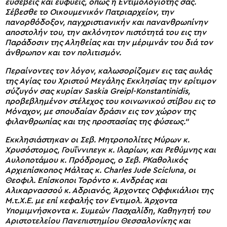
ευσεβείς και ευφυείς, όπως η Εντιμολογιότης σας.
Σέβεσθε το Οικουμενικόν Πατριαρχείον, την
πανορθόδοξον, παγχριστιανικήν και πανανθρωπίνην
αποστολήν του, την ακλόνητον πιστότητά του εις την
Παράδοσιν της Αληθείας και την μέριμνάν του διά τον
άνθρωπον και τον πολιτισμόν.
Περαίνοντες τον λόγον, καλωσορίζομεν εις τας αυλάς
της Αγίας του Χριστού Μεγάλης Εκκλησίας την ερίτιμον
σύζυγόν σας κυρίαν Saskia Greipl-Konstantinidis,
προβεβλημένον στέλεχος του κοινωνικού στίβου εις το
Μόναχον, με σπουδαίαν δράσιν εις τον χώρον της
φιλανθρωπίας και της προστασίας της φύσεως.“
Εκκλησιάστηκαν οι Σεβ. Μητροπολίτες Μύρων κ.
Χρυσόστομος, Γουΐννιπεγκ κ. Ιλαρίων, και Ρεθύμνης και
Αυλοποτάμου κ. Πρόδρομος, ο Σεβ. ΡΚαθολικός
Αρχιεπίσκοπος Μάλτας κ. Charles Jude Scicluna, οι
Θεοφιλ. Επίσκοποι Τορόντο κ. Ανδρέας και
Αλικαρνασσού κ. Αδριανός, Άρχοντες Οφφικιάλιοι της
Μ.τ.Χ.Ε. με επί κεφαλής τον Εντιμολ. Άρχοντα
Υπομιμνήσκοντα κ. Συμεών Πασχαλίδη, Καθηγητή του
Αριστοτελείου Πανεπιστημίου Θεσσαλονίκης και