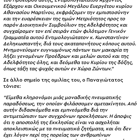
του Προέδρου αυτής, Εντιμολογιωτάτου Άρχοντος
Εξάρχου και Οικουμενικού Μεγάλου Ευεργέτου κυρίου
Αθανασίου Μαρτίνου, εκφράζομεν την εμπιστοσύνην
και την ευαρέσκειαν της ημών Μετριότητος προς το
παρόν Διοικητικόν Συμβούλιον της Αδελφότητος και
συγχαίρομεν τον επί σειράν ετών φιλότιμον Γενικόν
Γραμματέα αυτού Εντιμολογιώτατον κ. Κωνσταντίνον
Δεληκωσταντήν, διά τους ακαταπονήτους κόπους αυτού.
Μνημονεύομεν ευγνωμόνως πάντων των μακαρία τη
λήξει γενομένων Προέδρων και μελών αυτού και της
Αδελφότητος όλης, και δεόμεθα του Κυρίου της δόξης,
όπως τάξη τας ψυχάς αυτών εν Χώρα Ζώντων.”
Σε άλλο σημείο της ομιλίας του, ο Παναγιώτατος
τόνισε:
“Είμεθα κληρονόμοι μιάς μοναδικής πνευματικής
παραδόσεως, την οποίαν φιλάσσομεν αμετακίνητοι. Από
αυτήν διδασκόμεθα και εμπνεόμεθα διά την
αντιμετώπισιν των συγχρόνων προκλήσεων. Η άποψις
ότι η αποστολή της Εκκλησίας είναι να ασχολήται
αποκλειστικώς με τα πνευματικά ζητήματα, και ότι δεν
έχει λόγον περί της πορείας των ανθρωπίνων