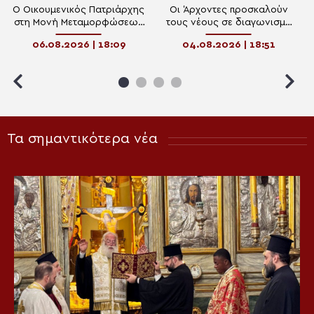
Ο Οικουμενικός Πατριάρχης
Οι Άρχοντες προσκαλούν
στη Μονή Μεταμορφώσεως
τους νέους σε διαγωνισμό
Σωτήρος της Πρώτης των
αφίσας για τον Οικουμενικό
06.08.2026 | 18:09
04.08.2026 | 18:51
Πριγκηποννήσων
Πατριάρχη
Τα σημαντικότερα νέα