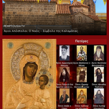
PEMPTOUSIA TV
Άγιοι Απόστολοι: Ο Ναός – Σύμβολο της Καλαμάτας