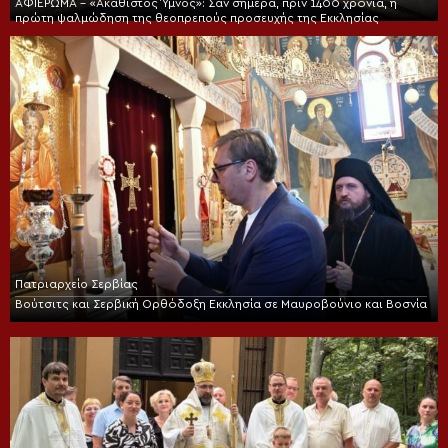
ΑΦΙΕΡΩΜΑ – «Ακάθιστος Ύμνος»: Σαν σήμερα, πριν 1400 χρόνια, η
πρώτη ψαλμώδηση της θεοπρεπούς προσευχής της Εκκλησίας
Πατριαρχείο Σερβίας
Βούτσιτς και Σερβική Ορθόδοξη Εκκλησία σε Μαυροβούνιο και Βοσνία