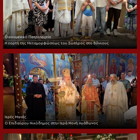
Οικουμενικό Πατριαρχείο
Η εορτή της Μεταμορφώσεως του Σωτήρος στο Βίλνιους
Ιερές Μονές
Ο Επιδαύρου Νικόδημος στην Ιερά Μονή Αγάθωνος