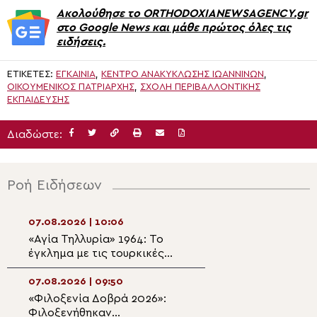
Ακολούθησε το ORTHODOXIANEWSAGENCY.gr
στο Google News και μάθε πρώτος όλες τις
ειδήσεις.
ΕΤΙΚΈΤΕΣ:
ΕΓΚΑΊΝΙΑ
,
ΚΈΝΤΡΟ ΑΝΑΚΎΚΛΩΣΗΣ ΙΩΑΝΝΊΝΩΝ
,
ΟΙΚΟΥΜΕΝΙΚΟΣ ΠΑΤΡΙΑΡΧΗΣ
,
ΣΧΟΛΉ ΠΕΡΙΒΑΛΛΟΝΤΙΚΉΣ
ΕΚΠΑΊΔΕΥΣΗΣ
Διαδώστε:
Ροή Ειδήσεων
07.08.2026 | 10:06
07.08.2026 | 08:3
«Αγία Τηλλυρία» 1964: Το
ΑΦΙΕΡΩΜΑ – «Ακ
έγκλημα με τις τουρκικές
Ύμνος»: Σαν σήμ
βόμβες ναπάλμ (ΒΙΝΤΕΟ)
1400 χρόνια, η 
ψαλμώδηση της 
07.08.2026 | 09:50
07.08.2026 | 08:2
προσευχής της Ε
«Φιλοξενία Δοβρά 2026»:
Κερκύρας: Η δόξ
Φιλοξενήθηκαν
Κυρίου προσφέρ