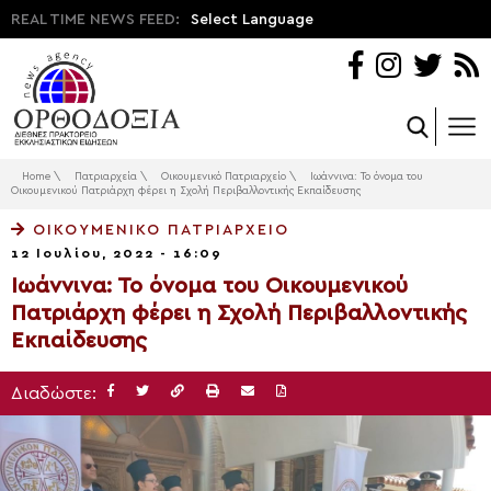
REAL TIME NEWS FEED:
Select Language
Home
\
Πατριαρχεία
\
Οικουμενικό Πατριαρχείο
\
Ιωάννινα: Το όνομα του
Οικουμενικού Πατριάρχη φέρει η Σχολή Περιβαλλοντικής Εκπαίδευσης
ΟΙΚΟΥΜΕΝΙΚΌ ΠΑΤΡΙΑΡΧΕΊΟ
12 Ιουλίου, 2022 - 16:09
Ιωάννινα: Το όνομα του Οικουμενικού
Πατριάρχη φέρει η Σχολή Περιβαλλοντικής
Εκπαίδευσης
Διαδώστε: