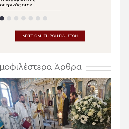
σπερινός στον
Κιλκισίου στην Σκήτη
ανηγυρίζοντα
Αγίας Άννας του Αγίου
ητροπολιτικό Ναό της
Όρους
Μεταμορφώσεως του
ωτήρος στην
Ερμούπολη
ΔΕΙΤΕ ΟΛΗ ΤΗ ΡΟΗ ΕΙΔΗΣΕΩΝ
μοφιλέστερα Άρθρα