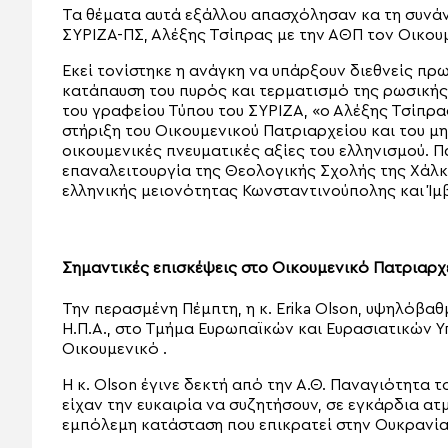
Τα θέματα αυτά εξάλλου απασχόλησαν κα τη συνάν
ΣΥΡΙΖΑ-ΠΣ, Αλέξης Τσίπρας με την ΑΘΠ τον Οικου
Εκεί τονίστηκε η ανάγκη να υπάρξουν διεθνείς πρ
κατάπαυση του πυρός και τερματισμό της ρωσικής
του γραφείου Τύπου του ΣΥΡΙΖΑ, «ο Αλέξης Τσίπρ
στήριξη του Οικουμενικού Πατριαρχείου και του μη
οικουμενικές πνευματικές αξίες του ελληνισμού. 
επαναλειτουργία της Θεολογικής Σχολής της Χάλκ
ελληνικής μειονότητας Κωνσταντινούπολης και Ίμ
Σημαντικές επισκέψεις στο Οικουμενικό Πατριαρχ
Την περασμένη Πέμπτη, η κ. Erika Olson, υψηλόβα
Η.Π.Α., στο Τμήμα Ευρωπαϊκών και Ευρασιατικών
Οικουμενικό .
Η κ. Olson έγινε δεκτή από την Α.Θ. Παναγιότητα 
είχαν την ευκαιρία να συζητήσουν, σε εγκάρδια ατ
εμπόλεμη κατάσταση που επικρατεί στην Ουκρανία