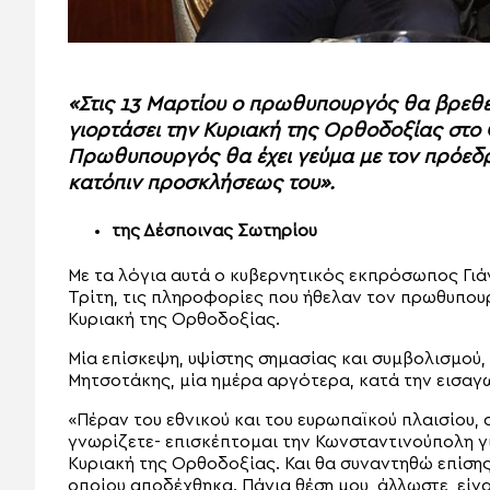
«Στις 13 Μαρτίου ο πρωθυπουργός θα βρεθε
γιορτάσει την Κυριακή της Ορθοδοξίας στο Ο
Πρωθυπουργός θα έχει γεύμα με τον πρόεδρ
κατόπιν προσκλήσεως του».
της Δέσποινας Σωτηρίου
Με τα λόγια αυτά ο κυβερνητικός εκπρόσωπος Γι
Τρίτη, τις πληροφορίες που ήθελαν τον πρωθυπου
Κυριακή της Ορθοδοξίας.
Μία επίσκεψη, υψίστης σημασίας και συμβολισμού,
Μητσοτάκης, μία ημέρα αργότερα, κατά την εισαγ
«Πέραν του εθνικού και του ευρωπαϊκού πλαισίου, 
γνωρίζετε- επισκέπτομαι την Κωνσταντινούπολη γ
Κυριακή της Ορθοδοξίας. Και θα συναντηθώ επίση
οποίου αποδέχθηκα. Πάγια θέση μου, άλλωστε, είν