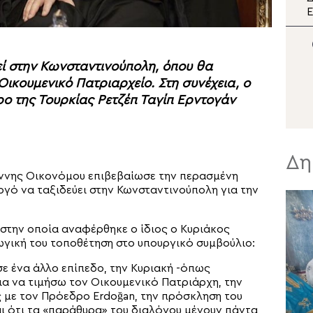
διπλή εορτή της Σάμου
Ε
π
Μ
ί στην Κωνσταντινούπολη, όπου θα
Σ
ικουμενικό Πατριαρχείο. Στη συνέχεια, ο
ο της Τουρκίας Ρετζέπ Ταγίπ Ερντογάν
Δη
άννης Οικονόμου επιβεβαίωσε την περασμένη
ργό να ταξιδεύει στην Κωνσταντινούπολη για την
 στην οποία αναφέρθηκε ο ίδιος ο Κυριάκος
ωγική του τοποθέτηση στο υπουργικό συμβούλιο:
σε ένα άλλο επίπεδο, την Κυριακή -όπως
ια να τιμήσω τον Οικουμενικό Πατριάρχη, την
ς με τον Πρόεδρο Erdoğan, την πρόσκληση του
αι ότι τα «παράθυρα» του διαλόγου μένουν πάντα