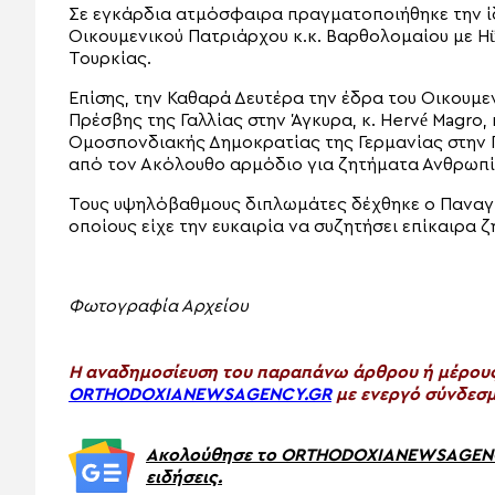
Σε εγκάρδια ατμόσφαιρα πραγματοποιήθηκε την ί
Οικουμενικού Πατριάρχου κ.κ. Βαρθολομαίου με Hü
Τουρκίας.
Επίσης, την Καθαρά Δευτέρα την έδρα του Οικουμε
Πρέσβης της Γαλλίας στην Άγκυρα, κ. Hervé Magro,
Ομοσπονδιακής Δημοκρατίας της Γερμανίας στην 
από τον Ακόλουθο αρμόδιο για ζητήματα Ανθρωπίν
Τους υψηλόβαθμους διπλωμάτες δέχθηκε ο Παναγι
οποίους είχε την ευκαιρία να συζητήσει επίκαιρα 
Φωτογραφία Αρχείου
H αναδημοσίευση του παραπάνω άρθρου ή μέρους 
ORTHODOXIANEWSAGENCY.GR
με ενεργό σύνδεσμ
Ακολούθησε το ORTHODOXIANEWSAGENCY.
ειδήσεις.