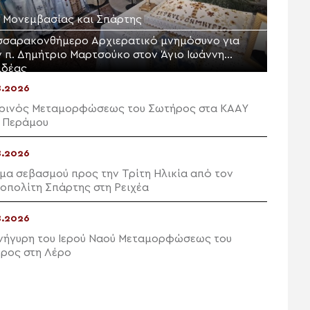
Μ. Μονεμβασίας και Σπάρτης
σσαρακονθήμερο Αρχιερατικό μνημόσυνο για
ν π. Δημήτριο Μαρτσούκο στον Άγιο Ιωάννη
ιδέας
8.2026
ρινός Μεταμορφώσεως του Σωτήρος στα ΚΑΑΥ
 Περάμου
8.2026
μα σεβασμού προς την Τρίτη Ηλικία από τον
οπολίτη Σπάρτης στη Ρειχέα
8.2026
νήγυρη του Ιερού Ναού Μεταμορφώσεως του
ρος στη Λέρο