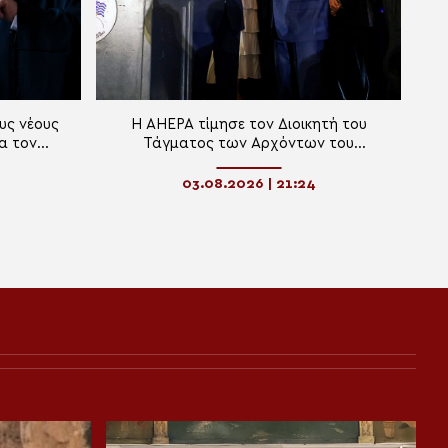
υς νέους
Η AHEPA τίμησε τον Διοικητή του
α τον
Τάγματος των Αρχόντων του
χη
Οικουμενικού Πατριαρχείου Αντώνιο
Λυμπεράκη
03.08.2026 | 21:24