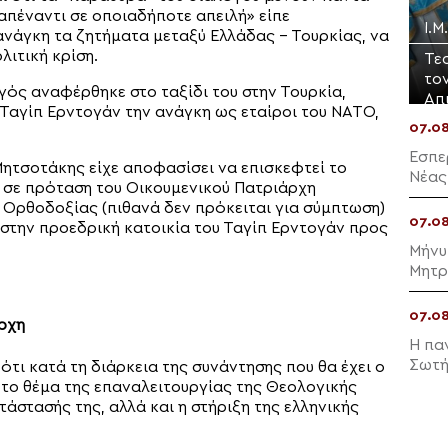
 απέναντι σε οποιαδήποτε απειλή» είπε
Ι.
νάγκη τα ζητήματα μεταξύ Ελλάδας – Τουρκίας, να
ιτική κρίση.
Τε
το
ός αναφέρθηκε στο ταξίδι του στην Τουρκία,
Απ
π Ταγίπ Ερντογάν την ανάγκη ως εταίροι του ΝΑΤΟ,
07.0
Εσπε
Μητσοτάκης είχε αποφασίσει να επισκεφτεί το
Νέας
 σε πρόταση του Οικουμενικού Πατριάρχη
 Ορθοδοξίας (πιθανά δεν πρόκειται για σύμπτωση)
07.0
α στην προεδρική κατοικία του Ταγίπ Ερντογάν προς
Μήνυ
Μητρ
07.0
άρχη
Η πα
Σωτή
ι κατά τη διάρκεια της συνάντησης που θα έχει ο
το θέμα της επαναλειτουργίας της Θεολογικής
άστασής της, αλλά και η στήριξη της ελληνικής