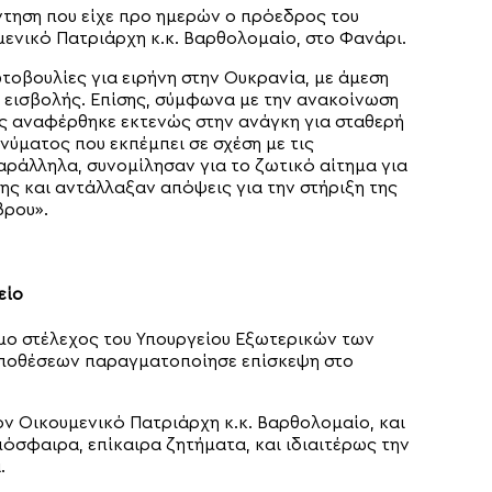
τηση που είχε προ ημερών ο πρόεδρος του
μενικό Πατριάρχη κ.κ. Βαρθολομαίο, στο Φανάρι.
ωτοβουλίες για ειρήνη στην Ουκρανία, με άμεση
 εισβολής. Επίσης, σύμφωνα με την ανακοίνωση
ας αναφέρθηκε εκτενώς στην ανάγκη για σταθερή
νύματος που εκπέμπει σε σχέση με τις
Παράλληλα, συνομίλησαν για το ζωτικό αίτημα για
ης και αντάλλαξαν απόψεις για την στήριξη της
βρου».
είο
θμο στέλεχος του Υπουργείου Εξωτερικών των
 Υποθέσεων παραγματοποίησε επίσκεψη στο
τον Οικουμενικό Πατριάρχη κ.κ. Βαρθολομαίο, και
μόσφαιρα, επίκαιρα ζητήματα, και ιδιαιτέρως την
.