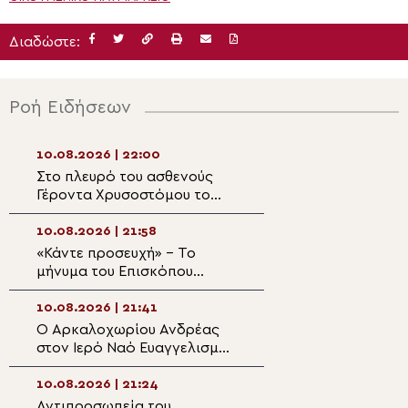
Διαδώστε:
Ροή Ειδήσεων
10.08.2026 | 22:00
10.08.2026 | 20:3
Στο πλευρό του ασθενούς
Μητροπολίτης Μ
Γέροντα Χρυσοστόμου το
Παναγία είναι α
Πατριαρχείο Ιεροσολύμων
μάνα όλων μας»
10.08.2026 | 21:58
10.08.2026 | 20:
«Κάντε προσευχή» – Το
Επιχορηγήσεις α
μήνυμα του Επισκόπου
Αρχιεπισκοπή Αμ
Άσσου Τιμοθέου μετά τον
την ενίσχυση τω
φονικό σεισμό στην
10.08.2026 | 21:41
10.08.2026 | 20:
Κολομβία
Ο Αρκαλοχωρίου Ανδρέας
Θεολογική ομιλία
στον Ιερό Ναό Ευαγγελισμού
Σοφία Θεοδωράτ
της Θεοτόκου στα Κάτω
Ιερά Επισκοπή Β
Καστελλιανά Μονοφατσίου
10.08.2026 | 21:24
10.08.2026 | 19:4
Αντιπροσωπεία του
Μητροπολίτης Σ