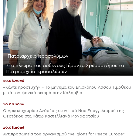
Πατριαρχείο Ιεροσολύμων
Στο πλευρό του ασθενούς Γέροντα Χρυσοστόμου το
Πατριαρχείο Ιεροσολύμων
10.08.2026
«Κάντε προσευχή» – Το μήνυμα του Επισκόπου Άσσου Τιμοθέου
μετά τον φονικό σεισμό στην Κολομβία
10.08.2026
Ο Αρκαλοχωρίου Ανδρέας στον Ιερό Ναό Ευαγγελισμού της
Θεοτόκου στα Κάτω Καστελλιανά Μονοφατσίου
10.08.2026
Αντιπροσωπεία του οργανισμού “Religions for Peace Europe”