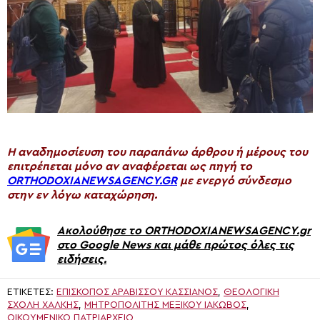
H αναδημοσίευση του παραπάνω άρθρου ή μέρους του
επιτρέπεται μόνο αν αναφέρεται ως πηγή το
ORTHODOXIANEWSAGENCY.GR
με ενεργό σύνδεσμο
στην εν λόγω καταχώρηση.
Ακολούθησε το ORTHODOXIANEWSAGENCY.gr
στο Google News και μάθε πρώτος όλες τις
ειδήσεις.
ΕΤΙΚΈΤΕΣ:
ΕΠΊΣΚΟΠΟΣ ΑΡΑΒΙΣΣΟΎ ΚΑΣΣΙΑΝΌΣ
,
ΘΕΟΛΟΓΙΚΉ
ΣΧΟΛΉ ΧΆΛΚΗΣ
,
ΜΗΤΡΟΠΟΛΊΤΗΣ ΜΕΞΙΚΟΎ ΙΆΚΩΒΟΣ
,
ΟΙΚΟΥΜΕΝΙΚΟ ΠΑΤΡΙΑΡΧΕΙΟ