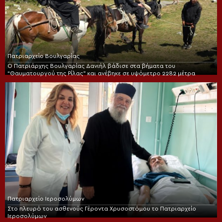
Πατριαρχείο Βουλγαρίας
Ο Πατριάρχης Βουλγαρίας Δανιήλ βάδισε στα βήματα του
“Θαυματουργού της Ρίλας” και ανέβηκε σε υψόμετρο 2282 μέτρα
Πατριαρχείο Ιεροσολύμων
Στο πλευρό του ασθενούς Γέροντα Χρυσοστόμου το Πατριαρχείο
Ιεροσολύμων