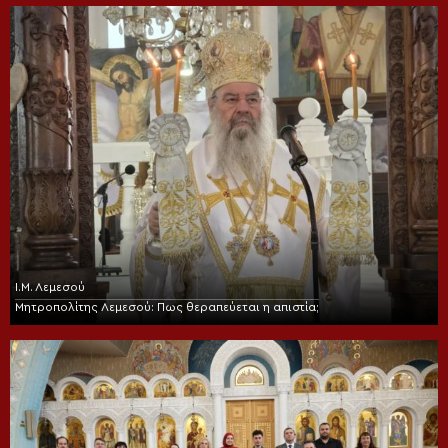
Ι.Μ. Λεμεσού
Μητροπολίτης Λεμεσού: Πως θεραπεύεται η απιστία;