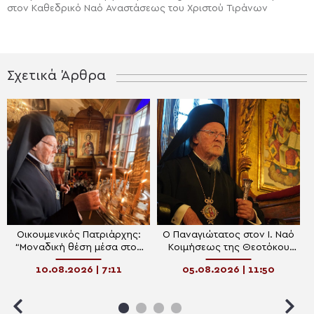
στον Καθεδρικό Ναό Αναστάσεως του Χριστού Τιράνων
Σχετικά Άρθρα
Οικουμενικός Πατριάρχης:
Ο Παναγιώτατος στον Ι. Ναό
“Μοναδική θέση μέσα στον
Κοιμήσεως της Θεοτόκου
Ορθόδοξο Μοναχισμό
Κουμαριωτίσσης στο Νιχώρι
10.08.2026 | 7:11
05.08.2026 | 11:50
κατέχει το Άγιον Όρος”
του Βοσπόρου