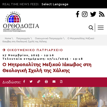
REAL TIME NEWS FEED:
Select Language
Home
\
Πατριαρχεία
\
Οικουμενικό Πατριαρχείο
\
Ο Μητροπολίτης Μεξικού
Ιάκωβος στη Θεολογική Σχολή της Χάλκης
ΟΙΚΟΥΜΕΝΙΚΌ ΠΑΤΡΙΑΡΧΕΊΟ
27 Νοεμβρίου, 2025 - 19:16
Τελευταία ενημέρωση: 27/11/2025 - 19:18
Ο Μητροπολίτης Μεξικού Ιάκωβος στη
Θεολογική Σχολή της Χάλκης
Διαδώστε: