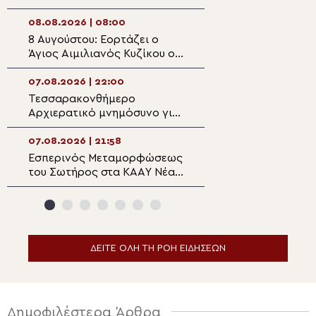
Σωτήρος στην Παραλία
Οφρυνίου
08.08.2026 | 08:00
07.08.2026 | 21:0
8 Αυγούστου: Εορτάζει ο
Δισαρχιερατικό
Άγιος Αιμιλιανός Κυζίκου ο
στον πανηγυρίζ
Ομολογητής
Μητροπολιτικό 
Μεταμορφώσεως
07.08.2026 | 22:00
07.08.2026 | 20:5
Σωτήρος στην Ε
Τεσσαρακονθήμερο
Η εορτή του Αγίο
Αρχιερατικό μνημόσυνο για
Νεομάρτυρος Χρ
τον π. Δημήτριο Μαρτσούκο
εκ Πρεβέζης
στον Άγιο Ιωάννη Απιδέας
07.08.2026 | 21:58
07.08.2026 | 20:3
Εσπερινός Μεταμορφώσεως
Ο Ύδρας Εφραίμ
του Σωτήρος στα ΚΑΑΥ Νέας
πανηγυρίζουσα ε
Περάμου
Μεταμορφώσεως
Σωτήρος στην Αί
ΔΕΙΤΕ ΟΛΗ ΤΗ ΡΟΗ ΕΙΔΗΣΕΩΝ
Δημοφιλέστερα Άρθρα