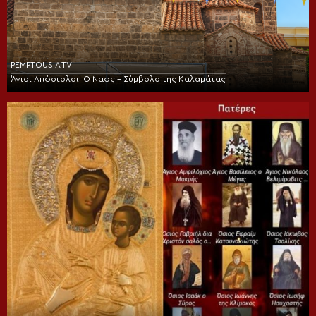
PEMPTOUSIA TV
Άγιοι Απόστολοι: Ο Ναός – Σύμβολο της Καλαμάτας