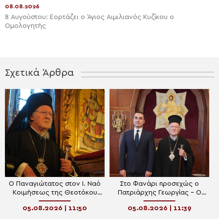
08.08.2026
8 Αυγούστου: Εορτάζει ο Άγιος Αιμιλιανός Κυζίκου ο
Ομολογητής
Σχετικά Άρθρα
Ο Παναγιώτατος στον Ι. Ναό
Στο Φανάρι προσεχώς ο
Κοιμήσεως της Θεοτόκου
Πατριάρχης Γεωργίας – Ο
Κουμαριωτίσσης στο Νιχώρι
επικεφαλής της
05.08.2026 | 11:50
05.08.2026 | 11:39
του Βοσπόρου
Κυβερνήσεως της
Αυτονόμου Δημοκρατίας της