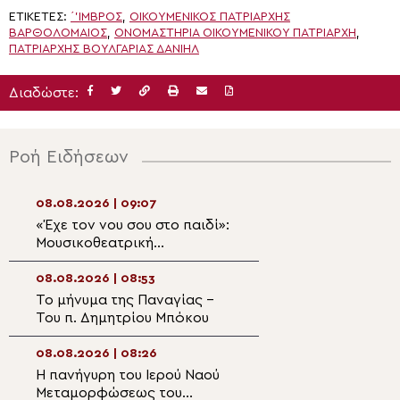
ΕΤΙΚΈΤΕΣ:
΄'ΙΜΒΡΟΣ
,
ΟΙΚΟΥΜΕΝΙΚΌΣ ΠΑΤΡΙΆΡΧΗΣ
ΒΑΡΘΟΛΟΜΑΊΟΣ
,
ΟΝΟΜΑΣΤΉΡΙΑ ΟΙΚΟΥΜΕΝΙΚΟΎ ΠΑΤΡΙΆΡΧΗ
,
ΠΑΤΡΙΆΡΧΗΣ ΒΟΥΛΓΑΡΊΑΣ ΔΑΝΙΉΛ
Διαδώστε:
Ροή Ειδήσεων
08.08.2026 | 09:07
07.08.2026 | 21:5
«Έχε τον νου σου στο παιδί»:
Μήνυμα σεβασμο
Μουσικοθεατρική
Τρίτη Ηλικία απ
παράσταση από την Ιερά
Μητροπολίτη Σπ
Μητρόπολη Σταγών και
Ρειχέα
08.08.2026 | 08:53
07.08.2026 | 21:3
Μετεώρων
Το μήνυμα της Παναγίας –
Η πανήγυρη του 
Του π. Δημητρίου Μπόκου
Μεταμορφώσεως
Σωτήρος στη Λέ
08.08.2026 | 08:26
07.08.2026 | 21:2
Η πανήγυρη του Ιερού Ναού
Η εορτή της Κοι
Μεταμορφώσεως του
Αγίας Άννης στα