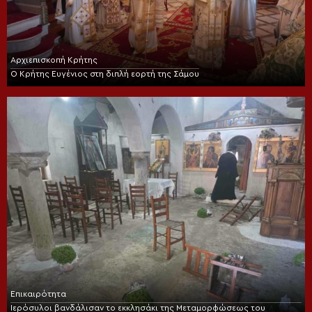
Αρχιεπισκοπή Κρήτης
Ο Κρήτης Ευγένιος στη διπλή εορτή της Σάμου
Επικαιρότητα
Ιερόσυλοι βανδάλισαν το εκκλησάκι της Μεταμορφώσεως του