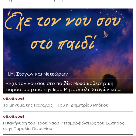
Ι.Μ. Σταγών και Μετεώρων
«Έχε τον νου σου στο παιδί»: Μουσικοθεατρική
παράσταση από την Ιερά Μητρόπολη Σταγών και
Μετεώρων
08.08.2026
Το μήνυμα της Παναγίας – Του π. Δημητρίου Μπόκου
08.08.2026
Η πανήγυρη του Ιερού Ναού Μεταμορφώσεως του Σωτήρος
στην Παραλία Οφρυνίου