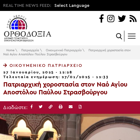
REAL TIME NEWS FEED:
Select Language
Home
\
Πατριαρχεία
\
Οικουμενικό Πατριαρχείο
\
Πατριαρχική χοροστασία στον
Ναό Αγίου Αποστόλου Παύλου Στρασβούργου
ΟΙΚΟΥΜΕΝΙΚΌ ΠΑΤΡΙΑΡΧΕΊΟ
27 Ιανουαρίου, 2025 - 12:28
Τελευταία ενημέρωση: 27/01/2025 - 12:33
Πατριαρχική χοροστασία στον Ναό Αγίου
Αποστόλου Παύλου Στρασβούργου
Διαδώστε: