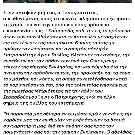
Στην αντιφώνησή του, ο Παναγιώτατος,
απευθυνόμενος προς το πυκνό εκκλησίασμα εξέφρασε
τη χαρά του για την πρόσωπο προς πρόσωπο
επικοινωνία τους.
“Χαίρομεθα, καθ᾽ ότι εις τα πρόσωπα
όλων των συνελθόντων και εν κατανύξει μετασχόντων
εις την τέλεσιν της αναιμάκτου Θυσίας ταύτης, με
πρώτον τον Ιερώτατον και αγαπητόν αδελφόν
Μητροπολίτην άγιον Γαλλίας, βλέπομεν την αγάπην, την
ευσέβειαν και τον πόθον των ανά την Οικουμένην
τέκνων της Μητρός Εκκλησίας, και καυχώμεθα διά την
πνευματικήν πρόοδον αυτών, την προκοπήν και τα έργα
του μόχθου και κόπου, τα οποία συνετελέσθησαν κατά
τα παριππεύσαντα έτη, από της τελευταίας επισκέψεως
της ημετέρας Μετριότητος εις την πόλιν του
Στρασβούργου”,
είπε ο Πατριάρχης, ενώ σε άλλο
σημείο της ομιλίας του επεσήμανε:
“Η παρουσία μας σήμερα εν τω μέσω υμών γεννά εις την
καρδίαν μας την επιθυμίαν να εκφράσωμεν τα θερμά
συγχαρητήριά μας, διά την αγάπην σας προς τον
ποιμενάρχην σας και την τοπικήν Εκκλησίαν. Ο αδελφός