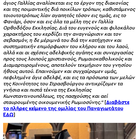
άγιος Γαλλίας αναλίσκεται εις το έργον της διακονίας
και της ποιμαντικής διά ποικίλων τρόπων, καθιστάμενος
τοιουτοτρόπως λίαν αγαπητός τόσον εις ημάς, εις το
Φανάρι, όσον και εις όλα τα μέλη της εν Γαλλία
Ορθοδόξου Εκκλησίας. Διά του ευγενούς και φιλοκάλου
χαρακτήρος του κερδίζει την αναγνώρισιν και τον
σεβασμόν, η δε μέριμνά του διά την κατήχησιν και
συστηματικήν επιμόρφωσιν του κλήρου και του λαού,
αλλά και αι σχέσεις αδελφικής αγάπης και συνεργασίας
προς τους λοιπούς χριστιανούς, Ρωμαιοκαθολικούς και
Διαμαρτυρομένους, αποτελούν τεκμήριον του γνησίου
ήθους αυτού. Επαινούμεν και συγχαίρομεν υμάς,
πεφιλημένε άγιε αδελφέ, και εις τα πρόσωπα των μελών
της Κοινότητος του Στρασβούργου αντικρίζομεν τα
γνήσια και πιστά τέκνα της Εκκλησίας
Κωνσταντινουπόλεως, της πασχούσης και αεί
σταυρουμένης οικουμενικής Ρωμιοσύνης.”
[
Διαβάστε
το πλήρες κείμενο της ομιλίας του Παναγιωτάτου
ΕΔΩ
]