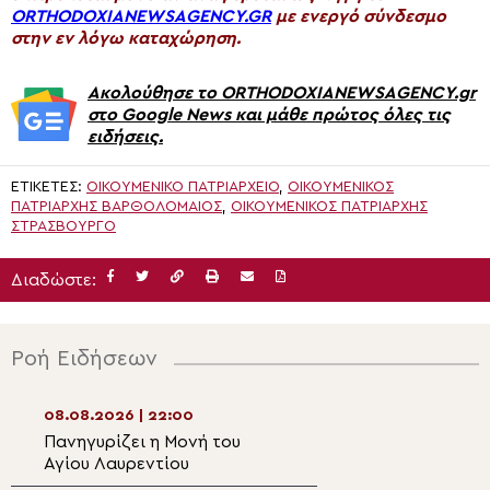
ORTHODOXIANEWSAGENCY.GR
με ενεργό σύνδεσμο
στην εν λόγω καταχώρηση.
Ακολούθησε το ORTHODOXIANEWSAGENCY.gr
στο Google News και μάθε πρώτος όλες τις
ειδήσεις.
ΕΤΙΚΈΤΕΣ:
ΟΙΚΟΥΜΕΝΙΚΟ ΠΑΤΡΙΑΡΧΕΙΟ
,
ΟΙΚΟΥΜΕΝΙΚΌΣ
ΠΑΤΡΙΆΡΧΗΣ ΒΑΡΘΟΛΟΜΑΊΟΣ
,
ΟΙΚΟΥΜΕΝΙΚΌΣ ΠΑΤΡΙΆΡΧΗΣ
ΣΤΡΑΣΒΟΎΡΓΟ
Διαδώστε:
Ροή Ειδήσεων
08.08.2026 | 22:00
08.08.2026 | 20:
Πανηγυρίζει η Μονή του
Η λιτάνευση της
Αγίου Λαυρεντίου
θαυματουργού ε
Παναγίας