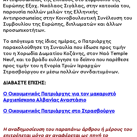
Ευρώπης Εξοχ. Νικόλαος Σιγάλας, στην κατοικία του,
παρουσία πολλών μελών της Ελληνικής
Αντιπροσωπείας στην Κοινοβουλευτική Συνέλευση του
Συμβουλίου της Ευρώπης, διπλωματών και άλλων
προσωπικοτήτων.
Το απόγευμα της ίδιας ημέρας, ο Πατριάρχης
παρακολούθησε τη Συναυλία που έδωσε προς τιμήν
του η Χορωδία Δωματίου Κοζάνης, στον Ναό Temple
Neuf, και το βράδυ ευλόγησε το δείπνο που παρέθεσε
προς τιμήν του η Ενορία Τριών Ιεραρχών
Στρασβούργου εν μέσω πολλών συνδαιτυμόνων.
ΔΙΑΒΑΣΤΕ ΕΠΙΣΗΣ:
Ο Οικουμενικός Πατριάρχης για τον μακαριστό
Αρχιεπίσκοπο Αλβανίας Αναστάσιο
Ο Οικουμενικός Πατριάρχης στο Στρασβούργο
H αναδημοσίευση του παραπάνω άρθρου ή μέρους του
επιτρέπεται μόνο αν αναφέρεται ως πηγή το