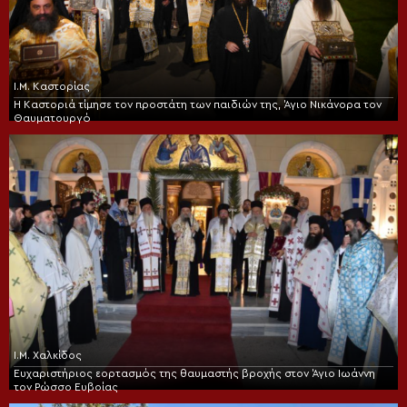
Ι.Μ. Καστορίας
Η Καστοριά τίμησε τον προστάτη των παιδιών της, Άγιο Νικάνορα τον
Θαυματουργό
Ι.Μ. Χαλκίδος
Ευχαριστήριος εορτασμός της θαυμαστής βροχής στον Άγιο Ιωάννη
τον Ρώσσο Ευβοίας