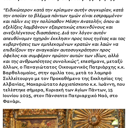
“Ειδικώτερον κατά την κρίσιμον αυτήν συγκυρίαν, κατά
την οποίαν το βλέμμα πάντων ημών είναι εστραμμένον
και πάλιν εις την πολύπαθον Μέσην Ανατολήν, όπου αι
εξελίξεις λαμβάνουν εξαιρετικώς επικινδύνους και
ανεξελέγκτους διαστάσεις. Διά τον λόγον αυτόν
απευθύνομεν ηχηράν έκκλησιν προς τους ηγέτας και τας
κυβερνήσεις των εμπλεκομένων κρατών και λαών να
επιδείξουν την αναγκαίαν αυτοσυγκράτησιν προς
όφελος και συμφέρον πρώτον αυτών των ιδίων, αλλά
και της ανθρωπότητος συνολικώς”
, επεσήμανε, μεταξύ
άλλων, ο Παναγιώτατος Οικουμενικός Πατριάρχης κ.κ.
Βαρθολομαίος, στην ομιλία του, μετά το λαμπρό
Συλλείτουργο με τον Προκαθήμενο της Εκκλησίας της
Αλβανίας, Μακαριώτατο Αρχιεπίσκοπο κ.κ. Ιωάννη, που
τελέστηκε σήμερα, Κυριακή των Αγίων Πάντων, 15
Ιουνίου 2025, στον Πάνσεπτο Πατριαρχικό Ναό, στο
Φανάρι.