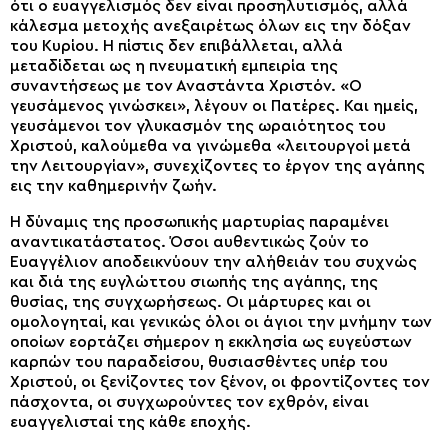
ότι ο ευαγγελισμός δεν είναι προσηλυτισμός, αλλά
κάλεσμα μετοχής ανεξαιρέτως όλων εις την δόξαν
του Κυρίου. Η πίστις δεν επιβάλλεται, αλλά
μεταδίδεται ως η πνευματική εμπειρία της
συναντήσεως με τον Αναστάντα Χριστόν. «Ο
γευσάμενος γινώσκει», λέγουν οι Πατέρες. Και ημείς,
γευσάμενοι τον γλυκασμόν της ωραιότητος του
Χριστού, καλούμεθα να γινώμεθα «λειτουργοί μετά
την Λειτουργίαν», συνεχίζοντες το έργον της αγάπης
εις την καθημερινήν ζωήν.
Η δύναμις της προσωπικής μαρτυρίας παραμένει
αναντικατάστατος. Όσοι αυθεντικώς ζούν το
Ευαγγέλιον αποδεικνύουν την αλήθειάν του συχνώς
και διά της ευγλώττου σιωπής της αγάπης, της
θυσίας, της συγχωρήσεως. Οι μάρτυρες και οι
ομολογηταί, και γενικώς όλοι οι άγιοι την μνήμην των
οποίων εορτάζει σήμερον η εκκλησία ως ευγεύστων
καρπών του παραδείσου, θυσιασθέντες υπέρ του
Χριστού, οι ξενίζοντες τον ξένον, οι φροντίζοντες τον
πάσχοντα, οι συγχωρούντες τον εχθρόν, είναι
ευαγγελισταί της κάθε εποχής.