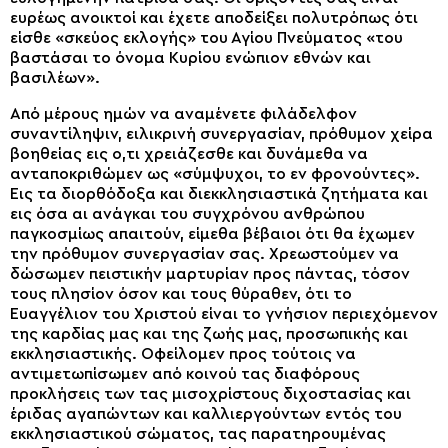
ευρέως ανοικτοί και έχετε αποδείξει πολυτρόπως ότι
είσθε «σκεύος εκλογής» του Αγίου Πνεύματος «του
βαστάσαι το όνομα Κυρίου ενώπιον εθνών και
βασιλέων».
Από μέρους ημών να αναμένετε φιλάδελφον
συναντίληψιν, ειλικρινή συνεργασίαν, πρόθυμον χείρα
βοηθείας εις ο,τι χρειάζεσθε και δυνάμεθα να
ανταποκριθώμεν ως «σύμψυχοι, το εν φρονούντες».
Εις τα διορθόδοξα και διεκκλησιαστικά ζητήματα και
εις όσα αι ανάγκαι του συγχρόνου ανθρώπου
παγκοσμίως απαιτούν, είμεθα βέβαιοι ότι θα έχωμεν
την πρόθυμον συνεργασίαν σας. Χρεωστούμεν να
δώσωμεν πειστικήν μαρτυρίαν προς πάντας, τόσον
τους πλησίον όσον και τους θύραθεν, ότι το
Ευαγγέλιον του Χριστού είναι το γνήσιον περιεχόμενον
της καρδίας μας και της ζωής μας, προσωπικής και
εκκλησιαστικής. Οφείλομεν προς τούτοις να
αντιμετωπίσωμεν από κοινού τας διαφόρους
προκλήσεις των τας μισοχρίστους διχοστασίας και
έριδας αγαπώντων και καλλιεργούντων εντός του
εκκλησιαστικού σώματος, τας παρατηρουμένας