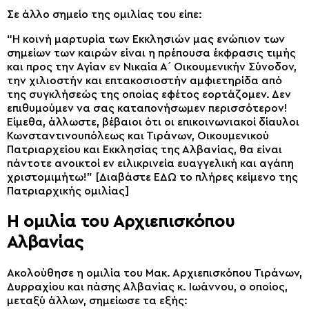
Σε άλλο σημείο της ομιλίας του είπε:
“Η κοινή μαρτυρία των Εκκλησιών μας ενώπιον των
σημείων των καιρών είναι η πρέπουσα έκφρασις τιμής
και προς την Αγίαν εν Νικαία Α´ Οικουμενικήν Σύνοδον,
την χιλιοστήν και επτακοσιοστήν αμφιετηρίδα από
της συγκλήσεώς της οποίας εφέτος εορτάζομεν. Δεν
επιθυμούμεν να σας καταπονήσωμεν περισσότερον!
Είμεθα, άλλωστε, βέβαιοι ότι οι επικοινωνιακοί δίαυλοι
Κωνσταντινουπόλεως και Τιράνων, Οικουμενικού
Πατριαρχείου και Εκκλησίας της Αλβανίας, θα είναι
πάντοτε ανοικτοί εν ειλικρινεία ευαγγελική και αγάπη
χριστομιμήτω!” [Διαβάστε ΕΔΩ το πλήρες κείμενο της
Πατριαρχικής ομιλίας]
Η ομιλία του Αρχιεπισκόπου
Αλβανίας
Ακολούθησε η ομιλία του Μακ. Αρχιεπισκόπου Τιράνων,
Δυρραχίου και πάσης Αλβανίας κ. Ιωάννου, ο οποίος,
μεταξύ άλλων, σημείωσε τα εξής: