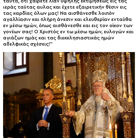
ταύτα, ότι χαίρετε λίαν υψηλής εκτιμήσεως εις τας
ιεράς ταύτας αυλας και έχετε εξαιρετικήν θέσιν εις
τας καρδίας όλων μας! Να αισθάνεσθε λοιπόν
αγαλλίασιν και πλήρη άνεσιν και ελευθερίαν ενταύθα
εν μέσω ημών, όπως αισθάνεσθε και εις τον οίκον των
γονέων σας! Ο Χριστός εν τω μέσω ημών, ευλογών και
αγιάζων ημάς και τας διεκκλησιαστικάς ημών
αδελφικάς σχέσεις!”