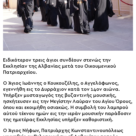
Ειδικότερον τρεις άγιοι συνδέουν στενώς την
Εκκλησίαν της Αλβανίας μετά του Οικουμενικού
Πατριαρχείου.
Ο Άγιος Ιωάννης ο Κουκουζέλης, ο Αγγελόφωνος,
εγεννήθη εις το Δυρράχιον κατά τον 14ον αιώνα.
Υπήρξεν μυσταγωγός της βυζαντινής μουσικής,
ησκήτευσεν εις την Μεγίστην Λαύραν του Αγίου Όρους,
όπου και εκοιμήθη οσιακώς. Η συμβολή του λαμπρού
αύτού τέκνου ημών εις την ιεράν μουσικήν παράδοσιν
της ημετέρας Εκκλησίας υπήρξεν καθοριστική.
Ο Άγιος Νήφων, Πατριάρχης Κωνσταντινουπόλεως