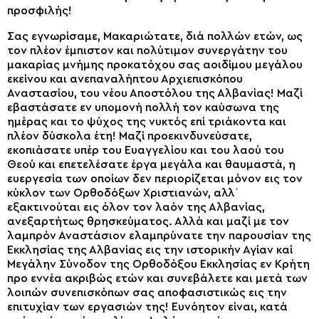
προσφιλής!
Σας εγνωρίσαμε, Μακαριώτατε, διά πολλών ετών, ως
τον πλέον έμπιστον και πολύτιμον συνεργάτην του
μακαρίας μνήμης προκατόχου σας αοιδίμου μεγάλου
εκείνου και ανεπαναλήπτου Αρχιεπισκόπου
Αναστασίου, του νέου Αποστόλου της Αλβανίας! Μαζί
εβαστάσατε εν υπομονή πολλή τον καύσωνα της
ημέρας και το ψύχος της νυκτός επί τριάκοντα και
πλέον δύσκολα έτη! Μαζί προεκινδυνεύσατε,
εκοπιάσατε υπέρ του Ευαγγελίου και του λαού του
Θεού και επετελέσατε έργα μεγάλα και θαυμαστά, η
ευεργεσία των οποίων δεν περιορίζεται μόνον εις τον
κύκλον των Ορθοδόξων Χριστιανών, αλλ᾽
εξακτινούται εις όλον τον λαόν της Αλβανίας,
ανεξαρτήτως θρησκεύματος. Αλλά και μαζί με τον
λαμπρόν Αναστάσιον ελαμπρύνατε την παρουσίαν της
Εκκλησίας της Αλβανίας εις την ιστορικήν Αγίαν καί
Μεγάλην Σύνοδον της Ορθοδόξου Εκκλησίας εν Κρήτη
προ εννέα ακριβώς ετών και συνεβάλετε και μετά των
λοιπών συνεπισκόπων σας αποφασιστικώς εις την
επιτυχίαν των εργασιών της! Ευνόητον είναι, κατά