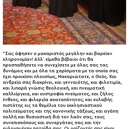
“Σας άφησεν ο μακαριστός μεγάλην και βαρείαν
κληρονομίαν! Αλλ᾽ είμεθα βέβαιοι ότι θα
προσπαθήσετε να συνεχίσετε με όλας σας τας
δυνάμεις και με όλα τα χαρίσματα με τα οποία σας
έχει προικίσει πλουσίως, Μακαριώτατε, ο Θεός. Και
ανδρεία σας διακρίνει, και γενναιότης, και φιλοτιμία,
και λιπαρά γνώσις θεολογική, και πνευματική
καλλιέργεια, και ευστροφία πνεύματος, και ζήλος
ένθεος, και φιλεργία ακαταπόνητος, και ευλαβής
πιστότης εις τα θεμέλια του εκκλησιαστικού
πολιτεύματος και της κανονικής τάξεως, και αγάπη
πολλή και θυσιαστική διά τον λαόν σας, τους
συνεπισκόπους και συνεργάτας σας και την
ευλογημένην πατρίδα σας. Οι ορίζοντές σας είναι