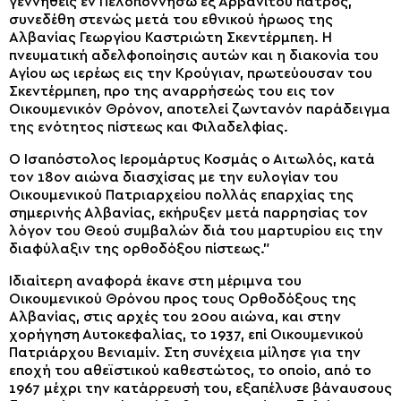
γεννηθείς εν Πελοποννήσω εξ Αρβανίτου πατρός,
συνεδέθη στενώς μετά του εθνικού ήρωος της
Αλβανίας Γεωργίου Καστριώτη Σκεντέρμπεη. Η
πνευματική αδελφοποίησις αυτών και η διακονία του
Αγίου ως ιερέως εις την Κρούγιαν, πρωτεύουσαν του
Σκεντέρμπεη, προ της αναρρήσεώς του εις τον
Οικουμενικόν Θρόνον, αποτελεί ζωντανόν παράδειγμα
της ενότητος πίστεως και Φιλαδελφίας.
Ο Ισαπόστολος Ιερομάρτυς Κοσμάς ο Αιτωλός, κατά
τον 18ον αιώνα διασχίσας με την ευλογίαν του
Οικουμενικού Πατριαρχείου πολλάς επαρχίας της
σημερινής Αλβανίας, εκήρυξεν μετά παρρησίας τον
λόγον του Θεού συμβαλών διά του μαρτυρίου εις την
διαφύλαξιν της ορθοδόξου πίστεως.”
Ιδιαίτερη αναφορά έκανε στη μέριμνα του
Οικουμενικού Θρόνου προς τους Ορθοδόξους της
Αλβανίας, στις αρχές του 20ου αιώνα, και στην
χορήγηση Αυτοκεφαλίας, το 1937, επί Οικουμενικού
Πατριάρχου Βενιαμίν. Στη συνέχεια μίλησε για την
εποχή του αθεϊστικού καθεστώτος, το οποίο, από το
1967 μέχρι την κατάρρευσή του, εξαπέλυσε βάναυσους