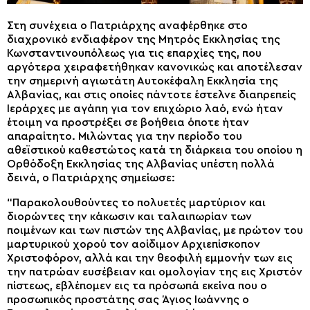
Στη συνέχεια ο Πατριάρχης αναφέρθηκε στο
διαχρονικό ενδιαφέρον της Μητρός Εκκλησίας της
Κωνσταντινουπόλεως για τις επαρχίες της, που
αργότερα χειραφετήθηκαν κανονικώς και αποτέλεσαν
την σημερινή αγιωτάτη Αυτοκέφαλη Εκκλησία της
Αλβανίας, και στις οποίες πάντοτε έστελνε διαπρεπείς
Ιεράρχες με αγάπη για τον επιχώριο λαό, ενώ ήταν
έτοιμη να προστρέξει σε βοήθεια όποτε ήταν
απαραίτητο. Μιλώντας για την περίοδο του
αθεϊστικού καθεστώτος κατά τη διάρκεια του οποίου η
Ορθόδοξη Εκκλησίας της Αλβανίας υπέστη πολλά
δεινά, ο Πατριάρχης σημείωσε:
“Παρακολουθούντες το πολυετές μαρτύριον και
διορώντες την κάκωσιν και ταλαιπωρίαν των
ποιμένων και των πιστών της Αλβανίας, με πρώτον του
μαρτυρικού χορού τον αοίδιμον Αρχιεπίσκοπον
Χριστοφόρον, αλλά και την θεοφιλή εμμονήν των εις
την πατρώαν ευσέβειαν και ομολογίαν της εις Χριστόν
πίστεως, εβλέπομεν εις τα πρόσωπά εκείνα που ο
προσωπικός προστάτης σας Άγιος Ιωάννης ο