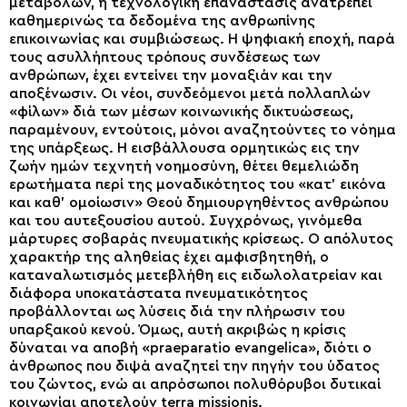
μεταβολών, η τεχνολογική επανάστασις ανατρέπει
καθημερινώς τα δεδομένα της ανθρωπίνης
επικοινωνίας και συμβιώσεως. Η ψηφιακή εποχή, παρά
τους ασυλλήπτους τρόπους συνδέσεως των
ανθρώπων, έχει εντείνει την μοναξιάν και την
αποξένωσιν. Οι νέοι, συνδεόμενοι μετά πολλαπλών
«φίλων» διά των μέσων κοινωνικής δικτυώσεως,
παραμένουν, εντούτοις, μόνοι αναζητούντες το νόημα
της υπάρξεως. Η εισβάλλουσα ορμητικώς εις την
ζωήν ημών τεχνητή νοημοσύνη, θέτει θεμελιώδη
ερωτήματα περί της μοναδικότητος του «κατ’ εικόνα
και καθ’ ομοίωσιν» Θεού δημιουργηθέντος ανθρώπου
και του αυτεξουσίου αυτού. Συγχρόνως, γινόμεθα
μάρτυρες σοβαράς πνευματικής κρίσεως. Ο απόλυτος
χαρακτήρ της αληθείας έχει αμφισβητηθή, ο
καταναλωτισμός μετεβλήθη εις ειδωλολατρείαν και
διάφορα υποκατάστατα πνευματικότητος
προβάλλονται ως λύσεις διά την πλήρωσιν του
υπαρξακού κενού. Όμως, αυτή ακριβώς η κρίσις
δύναται να αποβή «praeparatio evangelica», διότι ο
άνθρωπος που διψά αναζητεί την πηγήν του ύδατος
του ζώντος, ενώ αι απρόσωποι πολυθόρυβοι δυτικαί
κοινωνίαι αποτελούν terra missionis.