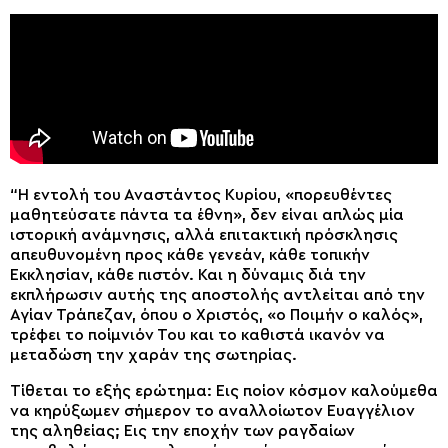
“Η εντολή του Αναστάντος Κυρίου, «πορευθέντες
μαθητεύσατε πάντα τα έθνη», δεν είναι απλώς μία
ιστορική ανάμνησις, αλλά επιτακτική πρόσκλησις
απευθυνομένη προς κάθε γενεάν, κάθε τοπικήν
Εκκλησίαν, κάθε πιστόν. Και η δύναμις διά την
εκπλήρωσιν αυτής της αποστολής αντλείται από την
Αγίαν Τράπεζαν, όπου ο Χριστός, «ο Ποιμήν ο καλός»,
τρέφει το ποίμνιόν Του και το καθιστά ικανόν να
μεταδώση την χαράν της σωτηρίας.
Τίθεται το εξής ερώτημα: Εις ποίον κόσμον καλούμεθα
να κηρύξωμεν σήμερον το αναλλοίωτον Ευαγγέλιον
της αληθείας; Εις την εποχήν των ραγδαίων