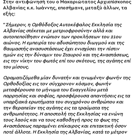
Στην αντιφώνησή του ο Μακαριώτατος Αρχιεπίσκοπος
Αλβανίας κ.κ. Ιωάννης, επεσήμανε, μεταξύ άλλων, τα
εξής:
“
Σήμερον, η Ορθόδοξος Αυτοκέφαλος Εκκλησία της
Αλβανίας στέκεται με μετριοφροσύνην αλλά και
αυτοπεποίθησιν ενώπιον των προκλήσεων του 21ου
αιώνος. Η εμπειρία του αδυσώπητου διωγμού και της
θαυμαστής ανασυστάσεως έχει ενισχύσει την πίστιν
ημών εις την δύναμιν του Σταυρού και της Αναστάσεως,
εις την νίκην του φωτός επί του σκότους, της αγάπης επί
του μίσους.
Οραματιζόμεθα μίαν δυνατήν και ηνωμένην φωνήν της
Ορθοδοξίας εις τον σύγχρονον κόσμον, φωνήν
μεταφέρουσα το μήνυμα του Ευαγγελίου μετά
παρρησίας και σοφίας, προσφέρουσα απαντήσεις εις τα
υπαρξιακά ερωτήματα του συγχρόνου ανθρώπου και
την θεραπείαν της αγάπης εις τα τραύματα της
ανθρωπότητος. Η αποστολή της Εκκλησίας να ενώνη
τους λαούς και να τους καθοδηγή προς το φως της
Αναστάσεως παραμένει επίκαιρος και επιτακτική όσον
ποτέ άλλοτε. Η Εκκλησία της Αλβανίας, κατά το μέτρον