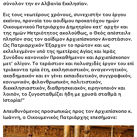
σύνολον την εν Αλβανία Εκκλησίαν.
Εις τους νεωτέρους χρόνους, συνεχιστήν του έργου
εκείνου, προνοία του αοιδίμου προκατόχου ημών
Οικουμενικού Πατριάρχου Δημητρίου κατ’ αρχήν και
της ημών Μετριότητος ακολούθως, ο Θεός απέστειλε
πλησίον σας τον αοίδιμον Αρχιεπίσκοπον Αναστάσιον.
Ως Πατριαρχικόν Έξαρχον το πρώτον και ως
εκλελεγμένον υπό της ημετέρας Αγίας και Ιεράς
Συνόδου κανονικόν Προκαθήμενον και Αρχιεπίσκοπον
μετ’ ολίγον. Το τεράστιον και πολυσχιδές έργον του επί
τριάκοντα τρία έτη, εκκλησιαστικόν, αναγεννητικόν,
ακαδημαικόν και εν γένει εκπαιδευτικόν, συγγραφικόν,
κοινωνικόν, φιλανθρωπικόν, πολιτιστικόν,
διεκκλησιαστικόν, διαθρησκειακόν, ειρηνοποιόν και
λοιπόν, το ζυγοσταθμίζει ήδη με χρυσά σταθμά η
Ιστορία!”
Απευθυνόμενος προσωπικώς προς τον Αρχιεπίσκοπο κ.
Ιωάννη, ο Οικουμενικός Πατριάρχης επεσήμανε: