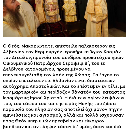
Ο Θεός, Μακαριώτατε, απέστειλε παλαιότερον εις
Αλβανίαν τον θερμουργόν ιεροκήρυκα Άγιον Κοσμάν
τον Αιτωλόν, προνοία του αοιδίμου προκατόχου ημών
Οικουμενικού Πατριάρχου Σεραφείμ Β΄, του εκ
Δελβίνου καταγομένου, προκειμένου να
επανευαγγελισθή τον λαόν της Χώρας. Το έργον το
οποίον επετέλεσεν εις Αλβανίαν είναι διαστάσεων
αυτόχρημα Αποστολικών. Και το επέστεψεν εν τέλει με
τον μαρτυρικόν και περίδοξον θάνατόν του, καταστάς
Ιερομάρτυς Ιησού Χριστού. Η διά των αγίων λειψάνων
του, του τάφου του και της ιεράς Μονής του ζώσα
παρουσία του πλησίον σας αποτελεί όχι μόνον πηγήν
εμπνεύσεως και αγιασμού, αλλά και πολλά ισχύουσαν
προς Θεόν υπέρ υμών πρεσβείαν και εύκαιρον
βοήθειαν και αντίληψιν τόσον δι’ υμάς, όσον και διά