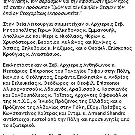
τὴν ἀγάπην, τὸν σεβασμὸν καὶ τὴν ἀφοσίωσιν ἡμῶν πρὸς
τό σεπτὸν πρόσωπον Ὑμῶν καὶ τὸν ὑψηλὸν θεσμὸν τὸν
ὁποῖον θεοχαρίτως ἐκπροσωπεῖτε.
”
Στην Θεία Λειτουργία συμμετείχαν οι Αρχιερείς Σεβ.
Μητροπολίτης Γέρων Χαλκηδόνος κ. Εμμανουήλ,
Απολλωνίας και Φίερι κ. Νικόλαος, Μύρων κ.
Χρυσόστομος, Βερατίου, Αυλώνος και Κανίνης κ.
Άστιος, Σηλυβρίας κ. Μάξιμος, και ο Θεοφιλ. Επίσκοπος
Κρούγιας κ. Αναστάσιος.
Εκκλησιάστηκαν οι Σεβ. Αρχιερείς Ανθηδώνος κ.
Νεκτάριος, Επίτροπος του Παναγίου Τάφου στην Πόλη,
Ικονίου κ. Θεόληπτος, Σαράντα Εκκλησιών κ. Ανδρέας,
και Σελευκείας κ. Θεόδωρος, οι Θεοφιλ. Επίσκοποι
Αλικαρνασσού κ. Αδριανός, Αραβισσού κ. Κασσιανός
και Ξανθουπόλεως κ. Παΐσιος, Άρχοντες Οφφικιάλιοι
της Μ.τ.Χ.Ε., ο Γενικός Πρόξενος της Ελλάδος και ο
Πρόξενος της Αλβανίας στην Πόλη, Εξοχ. Πρέσβυς κ.
Κωνσταντίνος Κούτρας και Εντιμ. κ. Armand Shandro
αντίστοιχα, πιστοί από την Πόλη και προσκυνητές από
το εξωτερικό.