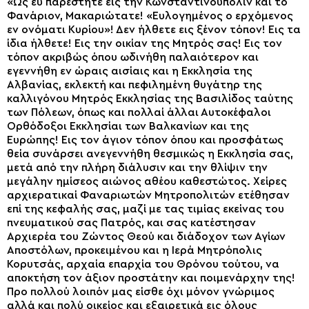
«Ως ευ παρέστητε εις την Κωνσταντινούπολιν και το
Φανάριον, Μακαριώτατε! «Ευλογημένος ο ερχόμενος
εν ονόματι Κυρίου»! Δεν ήλθετε εις ξένον τόπον! Εις τα
ίδια ήλθετε! Εις την οικίαν της Μητρός σας! Εις τον
τόπον ακριβώς όπου ωδινήθη παλαιότερον και
εγεννήθη εν ώραις αισίαις και η Εκκλησία της
Αλβανίας, εκλεκτή και πεφιλημένη θυγάτηρ της
καλλιγόνου Μητρός Εκκλησίας της Βασιλίδος ταύτης
των Πόλεων, όπως και πολλαί άλλαι Αυτοκέφαλοι
Ορθόδοξοι Εκκλησίαι των Βαλκανίων και της
Ευρώπης! Εις τον άγιον τόπον όπου και προσφάτως
θεία συνάρσει ανεγεννήθη θεσμικώς η Εκκλησία σας,
μετά από την πλήρη διάλυσιν και την θλίψιν την
μεγάλην ημίσεος αιώνος αθέου καθεστώτος. Χείρες
αρχιερατικαί Φαναριωτών Μητροπολιτών ετέθησαν
επί της κεφαλής σας, μαζί με τας τιμίας εκείνας του
πνευματικού σας Πατρός, και σας κατέστησαν
Αρχιερέα του Ζώντος Θεού και διάδοχον των Αγίων
Αποστόλων, προκειμένου και η Ιερά Μητρόπολις
Κορυτσάς, αρχαία επαρχία του Θρόνου τούτου, να
αποκτήση τον άξιον προστάτην και ποιμενάρχην της!
Προ πολλού λοιπόν μας είσθε όχι μόνον γνώριμος
αλλά και πολύ οικείος και εξαιρετικά εις όλους