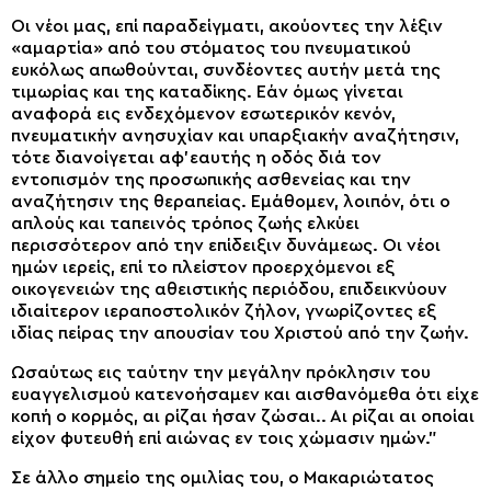
Οι νέοι μας, επί παραδείγματι, ακούοντες την λέξιν
«αμαρτία» από του στόματος του πνευματικού
ευκόλως απωθούνται, συνδέοντες αυτήν μετά της
τιμωρίας και της καταδίκης. Εάν όμως γίνεται
αναφορά εις ενδεχόμενον εσωτερικόν κενόν,
πνευματικήν ανησυχίαν και υπαρξιακήν αναζήτησιν,
τότε διανοίγεται αφ’εαυτής η οδός διά τον
εντοπισμόν της προσωπικής ασθενείας και την
αναζήτησιν της θεραπείας. Εμάθομεν, λοιπόν, ότι ο
απλούς και ταπεινός τρόπος ζωής ελκύει
περισσότερον από την επίδειξιν δυνάμεως. Οι νέοι
ημών ιερείς, επί το πλείστον προερχόμενοι εξ
οικογενειών της αθειστικής περιόδου, επιδεικνύουν
ιδιαίτερον ιεραποστολικόν ζήλον, γνωρίζοντες εξ
ιδίας πείρας την απουσίαν του Χριστού από την ζωήν.
Ωσαύτως εις ταύτην την μεγάλην πρόκλησιν του
ευαγγελισμού κατενοήσαμεν και αισθανόμεθα ότι είχε
κοπή ο κορμός, αι ρίζαι ήσαν ζώσαι.. Αι ρίζαι αι οποίαι
είχον φυτευθή επί αιώνας εν τοις χώμασιν ημών.”
Σε άλλο σημείο της ομιλίας του, ο Μακαριώτατος