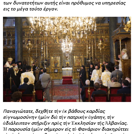
των δυνατοτήτων αυτής είναι πρόθυμος να υπηρεσίας
εις το μέγα τούτο έργον.
Παναγιώτατε, δεχθῆτε τὴν ἐκ βάθους καρδίας
εὐγνωμοσύνην ἡμῶν διὰ τὴν πατρικὴν ἀγάπην, τὴν
ἀδιάλειπτον στήριξιν πρὸς τὴν Ἐκκλησίαν τῆς Ἀλβανίας.
Ἡ παρουσία ἡμῶν σήμερον εἰς τὀ Φανάριον διακηρύττει