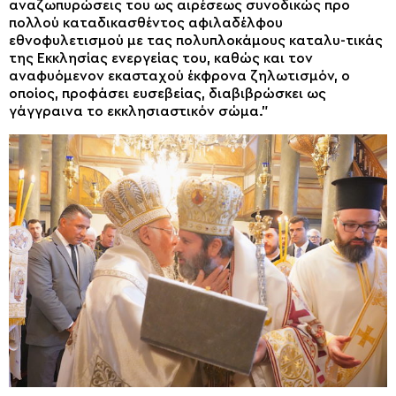
αναζωπυρώσεις του ως αιρέσεως συνοδικώς προ
πολλού καταδικασθέντος αφιλαδέλφου
εθνοφυλετισμού με τας πολυπλοκάμους καταλυ-τικάς
της Εκκλησίας ενεργείας του, καθώς και τον
αναφυόμενον εκασταχού έκφρονα ζηλωτισμόν, ο
οποίος, προφάσει ευσεβείας, διαβιβρώσκει ως
γάγγραινα το εκκλησιαστικόν σώμα.”