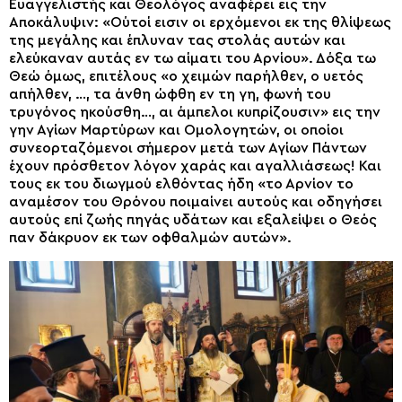
Ευαγγελιστής και Θεολόγος αναφέρει εις την
Αποκάλυψιν: «Ούτοί εισιν οι ερχόμενοι εκ της θλίψεως
της μεγάλης και έπλυναν τας στολάς αυτών και
ελεύκαναν αυτάς εν τω αίματι του Αρνίου». Δόξα τω
Θεώ όμως, επιτέλους «ο χειμών παρήλθεν, ο υετός
απήλθεν, …, τα άνθη ώφθη εν τη γη, φωνή του
τρυγόνος ηκούσθη…, αι άμπελοι κυπρίζουσιν» εις την
γην Αγίων Μαρτύρων και Ομολογητών, οι οποίοι
συνεορταζόμενοι σήμερον μετά των Αγίων Πάντων
έχουν πρόσθετον λόγον χαράς και αγαλλιάσεως! Και
τους εκ του διωγμού ελθόντας ήδη «το Αρνίον το
αναμέσον του Θρόνου ποιμαίνει αυτούς και οδηγήσει
αυτούς επί ζωής πηγάς υδάτων και εξαλείψει ο Θεός
παν δάκρυον εκ των οφθαλμών αυτών».