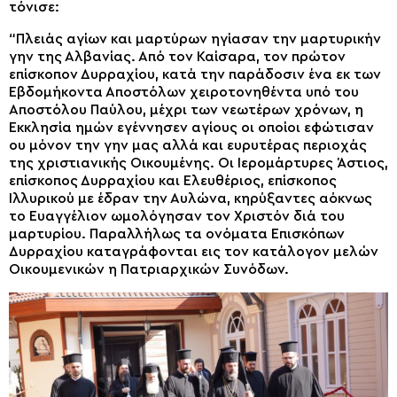
τόνισε:
“Πλειάς αγίων και μαρτύρων ηγίασαν την μαρτυρικήν
γην της Αλβανίας. Από τον Καίσαρα, τον πρώτον
επίσκοπον Δυρραχίου, κατά την παράδοσιν ένα εκ των
Εβδομήκοντα Αποστόλων χειροτονηθέντα υπό του
Αποστόλου Παύλου, μέχρι των νεωτέρων χρόνων, η
Εκκλησία ημών εγέννησεν αγίους οι οποίοι εφώτισαν
ου μόνον την γην μας αλλά και ευρυτέρας περιοχάς
της χριστιανικής Οικουμένης. Οι Ιερομάρτυρες Άστιος,
επίσκοπος Δυρραχίου και Ελευθέριος, επίσκοπος
Ιλλυρικού με έδραν την Αυλώνα, κηρύξαντες αόκνως
το Ευαγγέλιον ωμολόγησαν τον Χριστόν διά του
μαρτυρίου. Παραλλήλως τα ονόματα Επισκόπων
Δυρραχίου καταγράφονται εις τον κατάλογον μελών
Οικουμενικών η Πατριαρχικών Συνόδων.