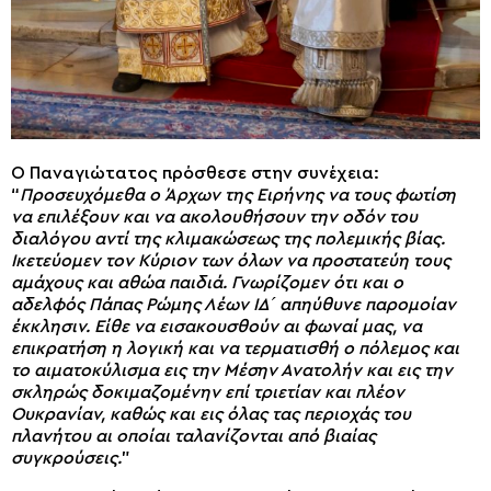
Ο Παναγιώτατος πρόσθεσε στην συνέχεια:
“
Προσευχόμεθα ο Άρχων της Ειρήνης να τους φωτίση
να επιλέξουν και να ακολουθήσουν την οδόν του
διαλόγου αντί της κλιμακώσεως της πολεμικής βίας.
Ικετεύομεν τον Κύριον των όλων να προστατεύη τους
αμάχους και αθώα παιδιά. Γνωρίζομεν ότι και ο
αδελφός Πάπας Ρώμης Λέων ΙΔ´ απηύθυνε παρομοίαν
έκκλησιν. Είθε να εισακουσθούν αι φωναί μας, να
επικρατήση η λογική και να τερματισθή ο πόλεμος και
το αιματοκύλισμα εις την Μέσην Ανατολήν και εις την
σκληρώς δοκιμαζομένην επί τριετίαν και πλέον
Ουκρανίαν, καθώς και εις όλας τας περιοχάς του
πλανήτου αι οποίαι ταλανίζονται από βιαίας
συγκρούσεις.
”