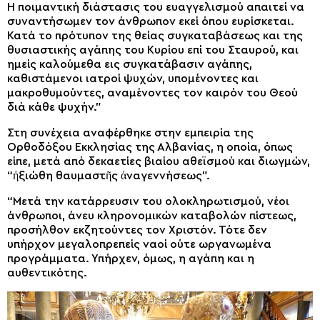
Η ποιμαντική διάστασις του ευαγγελισμού απαιτεί να
συναντήσωμεν τον άνθρωπον εκεί όπου ευρίσκεται.
Κατά το πρότυπον της θείας συγκαταβάσεως και της
θυσιαστικής αγάπης του Κυρίου επί του Σταυρού, και
ημείς καλούμεθα εις συγκατάβασιν αγάπης,
καθιστάμενοι ιατροί ψυχών, υπομένοντες και
μακροθυμούντες, αναμένοντες τον καιρόν του Θεού
διά κάθε ψυχήν.”
Στη συνέχεια αναφέρθηκε στην εμπειρία της
Ορθοδόξου Εκκλησίας της Αλβανίας, η οποία, όπως
είπε, μετά από δεκαετίες βιαίου αθεϊσμού και διωγμών,
“ἠξιώθη θαυμαστῆς ἀναγεννήσεως”.
“Μετά την κατάρρευσιν του ολοκληρωτισμού, νέοι
άνθρωποι, άνευ κληρονομικών καταβολών πίστεως,
προσήλθον εκζητούντες τον Χριστόν. Τότε δεν
υπήρχον μεγαλοπρεπείς ναοί ούτε ωργανωμένα
προγράμματα. Υπήρχεν, όμως, η αγάπη και η
αυθεντικότης.