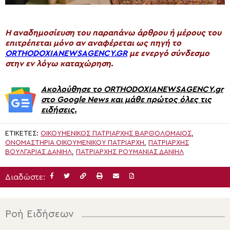
H αναδημοσίευση του παραπάνω άρθρου ή μέρους του
επιτρέπεται μόνο αν αναφέρεται ως πηγή το
ORTHODOXIANEWSAGENCY.GR
με ενεργό σύνδεσμο
στην εν λόγω καταχώρηση.
Ακολούθησε το ORTHODOXIANEWSAGENCY.gr
στο Google News και μάθε πρώτος όλες τις
ειδήσεις.
ΕΤΙΚΈΤΕΣ:
ΟΙΚΟΥΜΕΝΙΚΌΣ ΠΑΤΡΙΆΡΧΗΣ ΒΑΡΘΟΛΟΜΑΊΟΣ
,
ΟΝΟΜΑΣΤΉΡΙΑ ΟΙΚΟΥΜΕΝΙΚΟΎ ΠΑΤΡΙΆΡΧΗ
,
ΠΑΤΡΙΆΡΧΗΣ
ΒΟΥΛΓΑΡΊΑΣ ΔΑΝΙΉΛ
,
ΠΑΤΡΙΆΡΧΗΣ ΡΟΥΜΑΝΊΑΣ ΔΑΝΙΉΛ
Διαδώστε:
Ροή Ειδήσεων