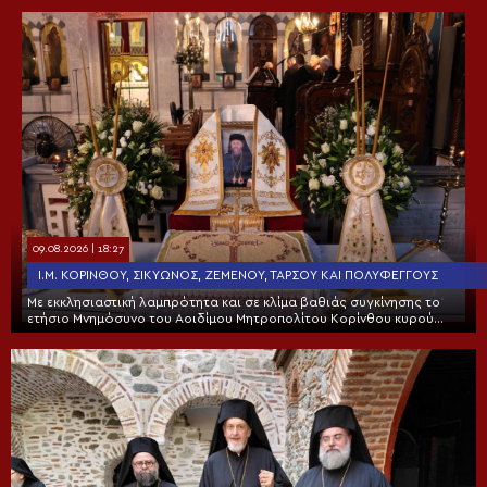
09.08.2026 | 18:27
Ι.Μ. ΚΟΡΊΝΘΟΥ, ΣΙΚΥΏΝΟΣ, ΖΕΜΕΝΟΎ, ΤΑΡΣΟΎ ΚΑΙ ΠΟΛΥΦΈΓΓΟΥΣ
Με εκκλησιαστική λαμπρότητα και σε κλίμα βαθιάς συγκίνησης το
ετήσιο Μνημόσυνο του Αοιδίμου Μητροπολίτου Κορίνθου κυρού
Διονυσίου