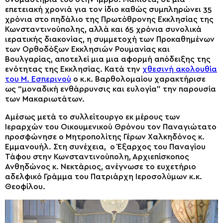
επετειακή χρονιά για τον ίδιο καθώς συμπληρώνει 35
χρόνια στο πηδάλιο της Πρωτόθρονης Εκκλησίας της
Κωνσταντινούπολης, αλλά και 65 χρόνια συνολικά
ιερατικής διακονίας, η συμμετοχή των Προκαθημένων
των Ορθοδόξων Εκκλησιών Ρουμανίας και
Βουλγαρίας, αποτελεί μια μια αφορμή απόδειξης της
ενότητας της Εκκλησίας. Κατά την
χθεσινή ακολουθία
του Μ. Εσπερινού
ο κ.κ. Βαρθολομαίου χαρακτήρισε
ως “μοναδική ενθάρρυνσις και ευλογία” την παρουσία
των Μακαριωτάτων.
Αμέσως μετά το συλλείτουργο εκ μέρους των
Ιεραρχών του Οικουμενικού Θρόνου τον Παναγιώτατο
προσφώνησε ο Μητροπολίτης Γέρων Χαλκηδόνος κ.
Εμμανουήλ. Στη συνέχεια, ο Έξαρχος του Παναγίου
Τάφου στην Κωνσταντινούπολη, Αρχιεπίσκοπος
Ανθηδώνος κ. Νεκτάριος, ανέγνωσε το ευχετήριο
αδελφικό Γράμμα του Πατριάρχη Ιεροσολύμων κ.κ.
Θεοφίλου.