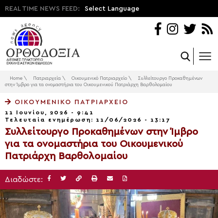
REAL TIME NEWS FEED:
Select Language
Home
\
Πατριαρχεία
\
Οικουμενικό Πατριαρχείο
\
Συλλείτουργο Προκαθημένων
στην Ίμβρο για τα ονομαστήρια του Οικουμενικού Πατριάρχη Βαρθολομαίου
ΟΙΚΟΥΜΕΝΙΚΌ ΠΑΤΡΙΑΡΧΕΊΟ
11 Ιουνίου, 2026 - 9:41
Τελευταία ενημέρωση: 11/06/2026 - 13:17
Συλλείτουργο Προκαθημένων στην Ίμβρο
για τα ονομαστήρια του Οικουμενικού
Πατριάρχη Βαρθολομαίου
Διαδώστε: