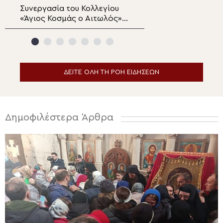
Μυστήριο»
Μητροπολίτου Κ
Συνεργασία του Κολλεγίου
Βουκουρέστι: Η
κυρού Διονυσίου
«Άγιος Κοσμάς ο Αιτωλός»
αγιογράφηση το
με το Πρόγραμμα Ελληνικών
παρεκκλησίου τ
Σπουδών του Πανεπιστημίου
Καθεδρικού Ναο
La Trobe
δημιουργήσει τη
ατμόσφαιρα μον
κελιού
ΔΕΙΤΕ ΟΛΗ ΤΗ ΡΟΗ ΕΙΔΗΣΕΩΝ
Δημοφιλέστερα Άρθρα