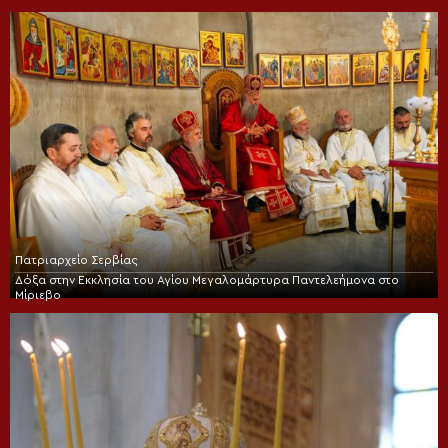
Πατριαρχείο Σερβίας
Δόξα στην Εκκλησία του Αγίου Μεγαλομάρτυρα Παντελεήμονα στο
Μίριεβο