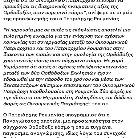
δείχνει ότι το Οικουμενικό Πατριαρχείο επιθυμεί να
προωθήσει τις διαχρονικές πνευματικές αξίες της
Ορθοδοξίας στον σημερινό κόσμο”
, ανέφερε σε σημείο
της προσφώνησής του ο Πατριάρχης Ρουμανίας.
“Η παρουσία μας σε αυτές τις εκδηλώσεις αποτελεί μια
ευλογημένη ευκαιρία για την ενίσχυση των σχέσεων
κοινωνίας και συνεργασίας μεταξύ του Οικουμενικού
Πατριαρχείου και του Πατριαρχείου Ρουμανίας στην
διακονία των πιστών και στην ομολογία της Ορθόδοξης
χριστιανικής πίστης στον σύγχρονο κόσμο. Με χαρά
θυμόμαστε ότι αυτές οι σχέσεις αδελφικής κοινωνίας
μεταξύ των δύο Ορθόδοξων Εκκλησιών έχουν
εδραιωθεί με την πάροδο του χρόνου και μέσω των
δεκατεσσάρων επίσημων επισκέψεων του Οικουμενικού
Πατριάρχη Βαρθολομαίου στη Ρουμανία: δύο φορές με
την ιδιότητα του Μητροπολίτη Χαλκηδόνας και δώδεκα
φορές ως Οικουμενικός Πατριάρχης”,
τόνισε.
Ο Πατριάρχης Ρουμανίας υπογράμμισε ότι ο
Παναγιώτατος αποτελεί μια προσωπικότητα στον
σύγχρονο Ορθόδοξο κόσμο η οποία τυγχάνει
παγκόσμια αναγνώρισης, ιδίως λόγω του συνεχούς