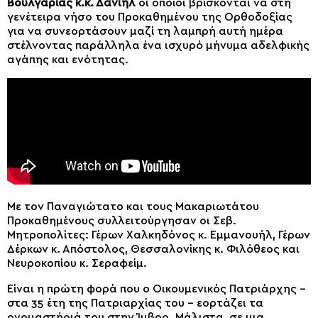
Βουλγαρίας κ.κ. Δανιήλ
οι οποίοι βρίσκονται να στη
γενέτειρα νήσο του Προκαθημένου της Ορθοδοξίας
για να συνεορτάσουν μαζί τη λαμπρή αυτή ημέρα
στέλνοντας παράλληλα ένα ισχυρό μήνυμα αδελφικής
αγάπης και ενότητας.
Με τον Παναγιώτατο και τους Μακαριωτάτου
Προκαθημένους συλλειτούργησαν οι Σεβ.
Μητροπολίτες: Γέρων Χαλκηδόνος κ. Εμμανουήλ, Γέρων
Δέρκων κ. Απόστολος, Θεσσαλονίκης κ. Φιλόθεος και
Νευροκοπίου κ. Σεραφείμ.
Είναι η πρώτη φορά που ο Οικουμενικός Πατριάρχης –
στα 35 έτη της Πατριαρχίας του – εορτάζει τα
ονομαστήριά του στην Ίμβρο. Μάλιστα, σε μια