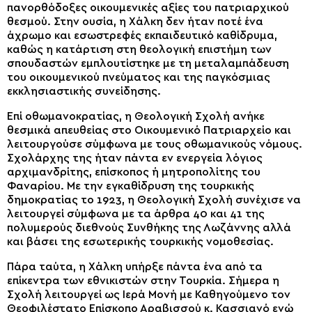
πανορθόδοξες οικουμενικές αξίες του πατριαρχικού
θεσμού. Στην ουσία, η Χάλκη δεν ήταν ποτέ ένα
άχρωμο και εσωστρεφές εκπαιδευτικό καθίδρυμα,
καθώς η κατάρτιση στη θεολογική επιστήμη των
σπουδαστών εμπλουτίστηκε με τη μεταλαμπάδευση
του οικουμενικού πνεύματος και της παγκόσμιας
εκκλησιαστικής συνείδησης.
Επί οθωμανοκρατίας, η Θεολογική Σχολή ανήκε
θεσμικά απευθείας στο Οικουμενικό Πατριαρχείο και
λειτουργούσε σύμφωνα με τους οθωμανικούς νόμους.
Σχολάρχης της ήταν πάντα εν ενεργεία λόγιος
αρχιμανδρίτης, επίσκοπος ή μητροπολίτης του
Φαναρίου. Με την εγκαθίδρυση της τουρκικής
δημοκρατίας το 1923, η Θεολογική Σχολή συνέχισε να
λειτουργεί σύμφωνα με τα άρθρα 40 και 41 της
πολυμερούς διεθνούς Συνθήκης της Λωζάννης αλλά
και βάσει της εσωτερικής τουρκικής νομοθεσίας.
Πάρα ταύτα, η Χάλκη υπήρξε πάντα ένα από τα
επίκεντρα των εθνικιστών στην Τουρκία. Σήμερα η
Σχολή λειτουργεί ως Ιερά Μονή με Καθηγούμενο τον
Θεοφιλέστατο Επίσκοπο Αραβισσού κ. Κασσιανό ενώ