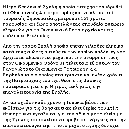
Η Ιερά Θεολογική Σχολή η οποία ευτύχησε να ιδρυθεί
επί Οθωμανικής Αυτοκρατορίας και να κλείσει επί
τουρκικής δημοκρατίας, μετρούσε 127 χρόνια
παρουσίας και ζωής αποτελώντας σπουδαίο φυτώριο
κληρικών για το Οικουμενικό Πατριαρχείο και τις
υπόλοιπες Εκκλησίες.
Από την τροφό Σχολή αποφοίτησαν χιλιάδες κληρικοί
κατά τους αιώνες αυτούς εκ των οποίων πολλοί έγιναν
Αρχιερείς αξιωθέντες μέχρι και την ανάρρησή τους
στον Οικουμενικό Θρόνο με τελευταίο εξ αυτών τον
Παναγιώτατο Οικουμενικό Πατριάρχη κ.κ.
Βαρθολομαίο ο οποίος στα τριάντα και πλέον χρόνια
της Πατριαρχίας του έχει θέση στις βασικές
προτεραιότητες της Μητρός Εκκλησίας την
επαναλειτουργία της Σχολής.
Αν και σχεδόν κάθε χρόνο η Τουρκία βάσει των
εκθέσεων για τις θρησκευτικές ελευθερίες του Στέιτ
Ντιπάρτμεντ εγκαλείται για την αδικία με το κλείσιμο
της Σχολής και καλείται να προβή σε ενέργειες για την
επαναλειτουργία της, τίποτα μέχρι στιγμής δεν έχει