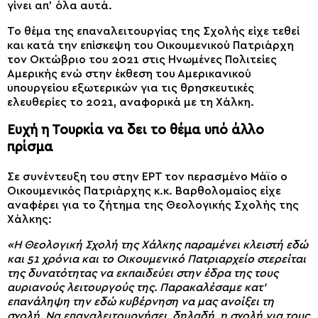
γίνει απ’ όλα αυτά.
Το θέμα της επαναλειτουργίας της Σχολής είχε τεθεί
και κατά την επίσκεψη του Οικουμενικού Πατριάρχη
τον Οκτώβριο του 2021 στις Ηνωμένες Πολιτείες
Αμερικής ενώ στην έκθεση του Αμερικανικού
υπουργείου εξωτερικών για τις θρησκευτικές
ελευθερίες το 2021, αναφορικά με τη Χάλκη.
Ευχή η Τουρκία να δει το θέμα υπό άλλο
πρίσμα
Σε συνέντευξη του στην ΕΡΤ τον περασμένο Μάϊο ο
Οικουμενικός Πατριάρχης κ.κ. Βαρθολομαίος είχε
αναφέρει για το ζήτημα της Θεολογικής Σχολής της
Χάλκης:
«Η Θεολογική Σχολή της Χάλκης παραμένει κλειστή εδώ
και 51 χρόνια και το Οικουμενικό Πατριαρχείο στερείται
της δυνατότητας να εκπαιδεύει στην έδρα της τους
αυριανούς λειτουργούς της. Παρακαλέσαμε κατ’
επανάληψη την εδώ κυβέρνηση να μας ανοίξει τη
σχολή. Να επαναλειτουργήσει, δηλαδή, η σχολή για τους