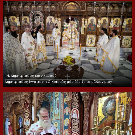
Ι.Μ. Δημητριάδος και Αλμυρού
Δημητριάδος Ιγνάτιος: «Ο Χριστός μάς έδειξε το μέλλον μας»