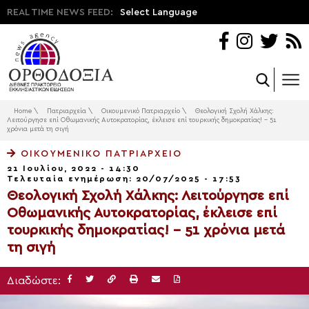
REAL TIME NEWS FEED:
Select Language
Home
\
Πατριαρχεία
\
Οικουμενικό Πατριαρχείο
\
Θεολογική Σχολή Χάλκης:
Λειτούργησε επί Οθωμανικής Αυτοκρατορίας, έκλεισε επί τουρκικής δημοκρατίας! – 51
χρόνια μετά τη σιγή
ΟΙΚΟΥΜΕΝΙΚΌ ΠΑΤΡΙΑΡΧΕΊΟ
21 Ιουλίου, 2022 - 14:30
Τελευταία ενημέρωση: 20/07/2025 - 17:53
Θεολογική Σχολή Χάλκης: Λειτούργησε επί
Οθωμανικής Αυτοκρατορίας, έκλεισε επί
τουρκικής δημοκρατίας! – 51 χρόνια μετά
τη σιγή
Διαδώστε: