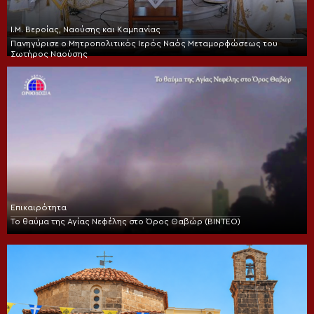
Ι.Μ. Βεροίας, Ναούσης και Καμπανίας
Πανηγύρισε ο Μητροπολιτικός Ιερός Ναός Μεταμορφώσεως του
Σωτήρος Ναούσης
Επικαιρότητα
Το θαύμα της Αγίας Νεφέλης στο Όρος Θαβώρ (ΒΙΝΤΕΟ)