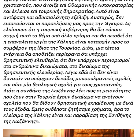
χριστιανούς, που άνοιξε επί Οθωμανικής Αυτοκρατορίας
και έκλεισε επί τουρκικής δημοκρατίας. Αυτό είναι
αντίφαση και αδικαιολόγητη εξέλιξη. Δυστυχώς, δεν
εισακούονται οι παρακλήσεις μας προς την ‘Αγκυρα. Ας
ελπίσουμε ότι η τουρκική κυβέρνηση θα δει κάποια
στιγμή αυτό το θέμα υπό άλλο πρίσμα και θα πεισθεί ότι
η επαναλειτουργία της Χάλκης είναι καταρχήν προς το
συμφέρον της ίδιας της Τουρκίας. Διότι, μια τέτοια
ενέργεια θα αποδείξει περίτρανα ότι υπάρχει
θρησκευτική ελευθερία, ότι δεν υπάρχουν περιορισμοί
στα ανθρώπινα δικαιώματα, στο δικαίωμα της
θρησκευτικής ελευθερίας. Λέγω εδώ ότι δεν είναι
δυνατόν να υπάρχουν δεκάδες μουσουλμανικές σχολές
και ούτε μία θεολογική σχολή για τους χριστιανούς.
Διότι η συνθήκη της Λωζάννης λέει πως οι μειονότητες
που ζουν στην Τουρκία έχουν δικαίωμα να ανοίγουν
σχολεία που θα δίδουν θρησκευτική εκπαίδευση με δικά
τους έξοδα. Εμείς ουδέποτε ζητήσαμε χρήματα, άρα το
κλείσιμο της Χάλκης είναι και παραβίαση της Συνθήκης
της Λωζάννης».