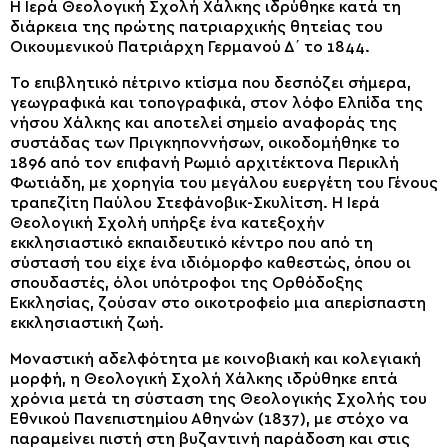
Η Ιερά Θεολογική Σχολή Χάλκης ιδρύθηκε κατά τη
διάρκεια της πρώτης πατριαρχικής θητείας του
Οικουμενικού Πατριάρχη Γερμανού Δ΄ το 1844.
Το επιβλητικό πέτρινο κτίσμα που δεσπόζει σήμερα,
γεωγραφικά και τοπογραφικά, στον λόφο Ελπίδα της
νήσου Χάλκης και αποτελεί σημείο αναφοράς της
συστάδας των Πριγκηποννήσων, οικοδομήθηκε το
1896 από τον επιφανή Ρωμιό αρχιτέκτονα Περικλή
Φωτιάδη, με χορηγία του μεγάλου ευεργέτη του Γένους
τραπεζίτη Παύλου Στεφάνοβικ-Σκυλίτση. Η Ιερά
Θεολογική Σχολή υπήρξε ένα κατεξοχήν
εκκλησιαστικό εκπαιδευτικό κέντρο που από τη
σύστασή του είχε ένα ιδιόμορφο καθεστώς, όπου οι
σπουδαστές, όλοι υπότροφοι της Ορθόδοξης
Εκκλησίας, ζούσαν στο οικοτροφείο μια απερίσπαστη
εκκλησιαστική ζωή.
Μοναστική αδελφότητα με κοινοβιακή και κολεγιακή
μορφή, η Θεολογική Σχολή Χάλκης ιδρύθηκε επτά
χρόνια μετά τη σύσταση της Θεολογικής Σχολής του
Εθνικού Πανεπιστημίου Αθηνών (1837), με στόχο να
παραμείνει πιστή στη βυζαντινή παράδοση και στις