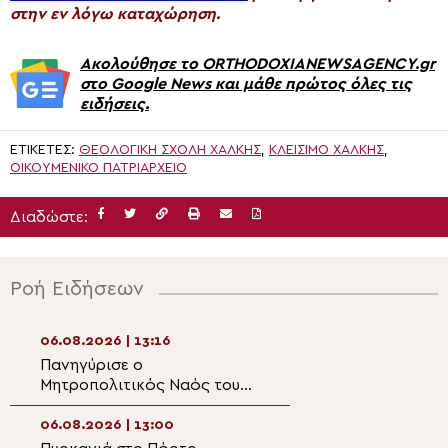
στην εν λόγω καταχώρηση.
Ακολούθησε το ORTHODOXIANEWSAGENCY.gr
στο Google News και μάθε πρώτος όλες τις
ειδήσεις.
ΕΤΙΚΈΤΕΣ:
ΘΕΟΛΟΓΙΚΉ ΣΧΟΛΉ ΧΆΛΚΗΣ
,
ΚΛΕΊΣΙΜΟ ΧΆΛΚΗΣ
,
ΟΙΚΟΥΜΕΝΙΚΟ ΠΑΤΡΙΑΡΧΕΙΟ
Διαδώστε:
Ροή Ειδήσεων
06.08.2026 | 13:16
06.08.2026 | 11:5
Πανηγύρισε ο
Ο Μητροπολίτης
Μητροπολιτικός Ναός του
Θεσσαλονίκης Φ
Σωτήρος στη Λάρνακα
στην Κατασκήνω
«ΘΕΟΣΚΕΠΑΣΤΗ
06.08.2026 | 13:00
06.08.2026 | 11:4