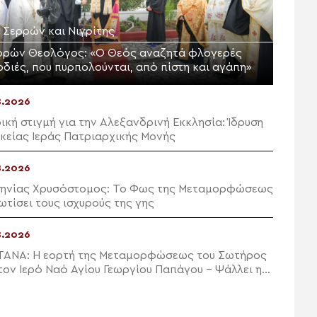
. Σερρών και Νιγρίτης
ρρών Θεολόγος: «Ο Θεός αναζητά φλογερές
ρδιές, που πυρπολούνται, από πίστη και αγάπη»
8.2026
ρική στιγμή για την Αλεξανδρινή Εκκλησία: Ίδρυση
ικείας Ιεράς Πατριαρχικής Μονής
8.2026
ηνίας Χρυσόστομος: Το Φως της Μεταμορφώσεως
ωτίσει τους ισχυρούς της γης
8.2026
ΑΝΑ: Η εορτή της Μεταμορφώσεως του Σωτήρος
τον Ιερό Ναό Αγίου Γεωργίου Παπάγου – Ψάλλει η
νική Βυζαντινή Χορωδία