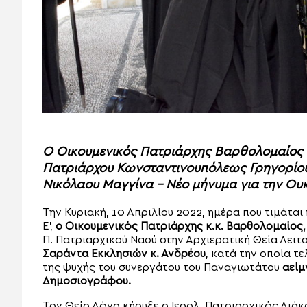
Ο Οικουμενικός Πατριάρχης Βαρθολομαίος 
Πατριάρχου Κωνσταντινουπόλεως Γρηγορίου 
Νικόλαου Μαγγίνα – Νέο μήνυμα για την Ου
Την Κυριακή, 10 Απριλίου 2022, ημέρα που τιμάτα
Ε’,
ο Οικουμενικός Πατριάρχης κ.κ. Βαρθολομαίος,
Π. Πατριαρχικού Ναού στην Αρχιερατική Θεία Λειτ
Σαράντα Εκκλησιών κ. Ανδρέου
, κατά την οποία 
της ψυχής του συνεργάτου του Παναγιωτάτου
αείμ
Δημοσιογράφου.
Τον Θείο Λόγο κήρυξε ο Ιερολ. Πατριαρχικός Διάκ