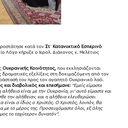
οροστάτησε κατά τον
Στ´ Κατανυκτικό Εσπερινό
ο Λόγο κήρυξε ο Ιερολ. Διάκονος κ. Μελέτιος
ης
Ουκρανικής Κοινότητος,
που εκκλησιάζονται
ς δραματικές εξελίξεις στη δοκιμαζόμενη από τον
αράστασή του προς τον αγαπητό Ουκρανικό λαό.
ς και διαβολικός και επεσήμανε:
“Εμείς είμαστε
η αλήθεια είναι με την Ουκρανία, γι’ αυτό είμαστε και
σθε την αλήθειαν, και η αλήθεια ελευθερώσει
α είναι ο ίδιος ο Χριστός. Ο Χριστός, λοιπόν, θα
α με το μέρος της. Προσευχόμαστε όλοι, εξ όλης
μος το ταχύτερον δυνατόν”.