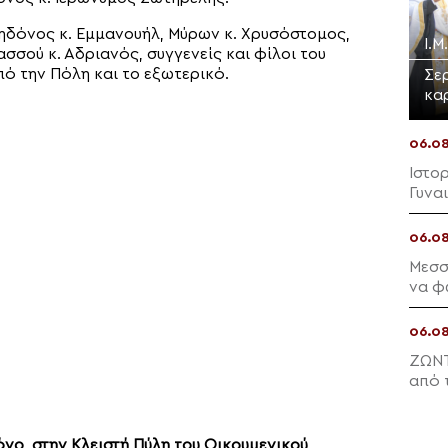
ηδόνος κ. Εμμανουήλ, Μύρων κ. Χρυσόστομος,
Ι.Μ
σσού κ. Αδριανός, συγγενείς και φίλοι του
πό την Πόλη και το εξωτερικό.
Σε
κα
06.0
Ιστο
Γυνα
06.0
Μεσσ
να φ
06.0
ΖΩΝΤ
από 
Ελλη
νο, στην Κλειστή Πύλη του Οικουμενικού