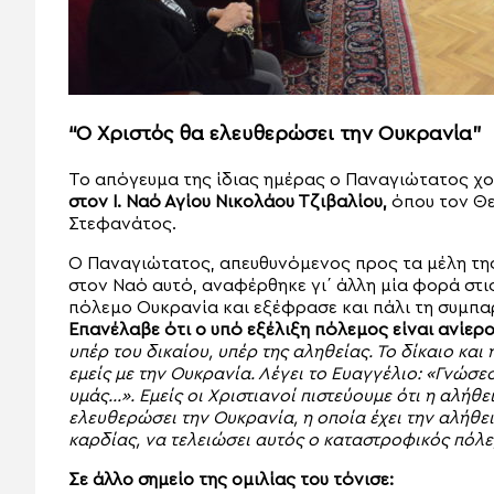
“Ο Χριστός θα ελευθερώσει την Ουκρανία”
Το απόγευμα της ίδιας ημέρας ο Παναγιώτατος χ
στον Ι. Ναό Αγίου Νικολάου Τζιβαλίου,
όπου τον Θεί
Στεφανάτος.
Ο Παναγιώτατος, απευθυνόμενος προς τα μέλη τ
στον Ναό αυτό, αναφέρθηκε γι΄ άλλη μία φορά στι
πόλεμο Ουκρανία και εξέφρασε και πάλι τη συμπ
Επανέλαβε ότι ο υπό εξέλιξη πόλεμος είναι ανίερο
υπέρ του δικαίου, υπέρ της αληθείας. Το δίκαιο και 
εμείς με την Ουκρανία. Λέγει το Ευαγγέλιο: «Γνώσε
υμάς…». Εμείς οι Χριστιανοί πιστεύουμε ότι η αλήθει
ελευθερώσει την Ουκρανία, η οποία έχει την αλήθει
καρδίας, να τελειώσει αυτός ο καταστροφικός πόλε
Σε άλλο σημείο της ομιλίας του τόνισε: