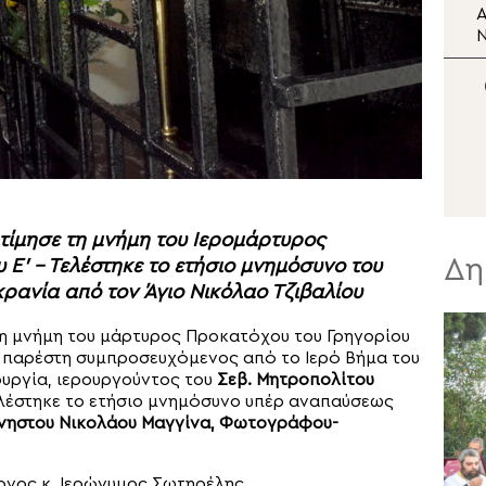
στη Μεγαλόπολη
Ο Πατριάρχης Σερβίας
Α
συναντήθηκε με τον
Μητροπολίτη Μπάνια
Λούκα Εφραίμ
π
υ
α
τίμησε τη μνήμη του Ιερομάρτυρος
Δη
Ε’ – Τελέστηκε το ετήσιο μνημόσυνο του
κρανία από τον Άγιο Νικόλαο Τζιβαλίου
ι η μνήμη του μάρτυρος Προκατόχου του Γρηγορίου
παρέστη συμπροσευχόμενος από το Ιερό Βήμα του
ουργία, ιερουργούντος του
Σεβ. Μητροπολίτου
τελέστηκε το ετήσιο μνημόσυνο υπέρ αναπαύσεως
νηστου Νικολάου Μαγγίνα, Φωτογράφου-
ονος κ. Ιερώνυμος Σωτηρέλης.