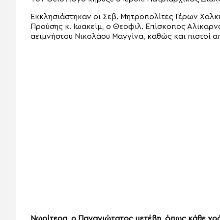
Εκκλησιάστηκαν οι Σεβ. Μητροπολίτες Γέρων Χαλκ
Προύσης κ. Ιωακείμ, ο Θεοφιλ. Επίσκοπος Αλικαρνα
αειμνήστου Νικολάου Μαγγίνα, καθώς και πιστοί α
Νωρίτερα, ο Παναγιώτατος μετέβη, όπως κάθε χρό