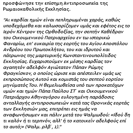
προσφώνησε την επίσημη Αντιπροσωπεία της
Ρωμαιοκαθολικής Εκκλησίας.
“Αι καρδίαι ημών είναι πεπληρωμέναι χαράς, καθώς
υποδεχόμεθα και καλωσορίζομεν υμάς και εφέτος εις το
Ιερόν Κέντρον της Ορθοδοξίας, την σεπτήν Καθέδραν
του Οικουμενικού Πατριαρχείου εν τω ιστορικώ
Φαναρίω, επ’ ευκαιρία της εορτής του Αγίου Αποστόλου
Ανδρέου του Πρωτοκλήτου, του και ιδρυτού και
πάτρωνος της μαρτυρικής Κωνσταντινουπολίτιδος
Εκκλησίας. Ευχαριστούμεν εκ μέσης καρδίας τον
αγαπητόν αδελφόν Αγιώτατον Πάπαν Ρώμης
Φραγκίσκον, ο οποίος ώρισε και απέστειλεν υμάς ως
εκπροσώπους Αυτού και κομιστάς του σεπτού εορτίου
μηνύματός Του. Η θεμελιωθείσα υπό των προκατόχων
υμών και ημών Πάπα Παύλου ΣΤ΄ και Οικουμενικού
Πατριάρχου Αθηναγόρου ευλογημένη παράδοσις
ανταλλαγής αντιπροσωπειών κατά τας Θρονικάς εορτάς
των Εκκλησιών μας, επιτρέπει εις ημάς να
αναφωνήσωμεν και πάλιν μετά του Ψαλμωδού: «Ιδού δη
τι καλόν ή τι τερπνόν, αλλ’ ή το κατοικείν αδελφούς επί
το αυτό;» (Ψαλμ. ρλβ΄, 1).”