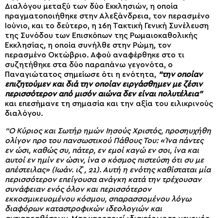
Διαλόγου μεταξύ των δύο Εκκλησιών, η οποία
πραγματοποιήθηκε στην Αλεξάνδρεια, τον περασμένο
Ιούνιο, και το δεύτερο, η 16η Τακτική Γενική Συνέλευση
της Συνόδου των Επισκόπων της Ρωμαιοκαθολικής
Εκκλησίας, η οποία συνήλθε στην Ρώμη, τον
περασμένο Οκτώβριο. Αφού αναφέρθηκε στο τι
συζητήθηκε στα δύο παραπάνω γεγονότα, ο
Παναγιώτατος σημείωσε ότι η ενότητα,
“την οποίαν
επιζητούμεν και διά την οποίαν ειργάσθημεν με ζέσιν
περισσότερον από μισόν αιώνα δεν είναι πολυτέλεια”
και επεσήμανε τη σημασία και την αξία του ειλικρινούς
διαλόγου.
“Ο Κύριος και Σωτήρ ημών Ιησούς Χριστός, προσηυχήθη
ολίγον προ του πανσωστικού Πάθους Του: «Ίνα πάντες
εν ώσι, καθώς συ, πάτερ, εν εμοί καγώ εν σοι, ίνα και
αυτοί εν ημίν εν ώσιν, ίνα ο κόσμος πιστεύση ότι συ με
απέστειλας» (Ιωάν. ιζ΄, 21). Αυτή η ενότης καθίσταται μία
περισσότερον επείγουσα ανάγκη κατά την τρέχουσαν
συνάφειαν ενός όλον και περισσότερον
εκκοσμικευομένου κόσμου, σπαρασσομένου λόγω
διαφόρων καταστροφικών ιδεολογιών και