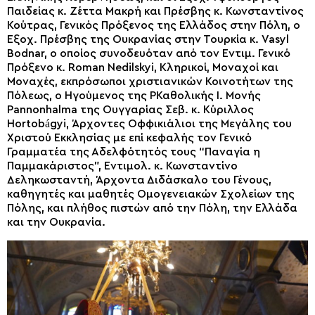
Παιδείας κ. Ζέττα Μακρή και Πρέσβης κ. Κωνσταντίνος
Κούτρας, Γενικός Πρόξενος της Ελλάδος στην Πόλη, ο
Εξοχ. Πρέσβης της Ουκρανίας στην Τουρκία κ. Vasyl
Bodnar, ο οποίος συνοδευόταν από τον Εντιμ. Γενικό
Πρόξενο κ. Roman Nedilskyi, Κληρικοί, Μοναχοί και
Μοναχές, εκπρόσωποι χριστιανικών Κοινοτήτων της
Πόλεως, ο Ηγούμενος της ΡΚαθολικής Ι. Μονής
Pannonhalma της Ουγγαρίας Σεβ. κ. Κύριλλος
Hortobágyi, Άρχοντες Οφφικιάλιοι της Μεγάλης του
Χριστού Εκκλησίας με επί κεφαλής τον Γενικό
Γραμματέα της Αδελφότητός τους “Παναγία η
Παμμακάριστος”, Εντιμολ. κ. Κωνσταντίνο
Δεληκωσταντή, Άρχοντα Διδάσκαλο του Γένους,
καθηγητές και μαθητές Ομογενειακών Σχολείων της
Πόλης, και πλήθος πιστών από την Πόλη, την Ελλάδα
και την Ουκρανία.