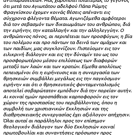
αντιπαραθέσεων. Μας χαροποιεί ιδιαιτέρως το γεγονός
ότι μετά του Αγιωτάτου αδελφού Πάπα Ρώμης
Φραγκίσκου έχομεν κοινάς θέσεις απέναντι εις
σύγχρονα φλέγοντα θέματα. Αγωνιζόμεθα αμφότεροι
διά τον σεβασμόν των δικαιωμάτων του ανθρώπου, διά
την ειρήνην, την καταλλαγήν και την αλληλεγγύην. Ο
ανθρώπινος πόνος, αι περιπέτειαι των προσφύγων, η βία
του πολέμου και προ πάντων τα δεινά των αμάχων και
των παιδίων, μας συγκλονίζουν. Πιστεύομεν εις τον
ειλικρινή διάλογον και εις την δύναμίν του ως του
προσφορωτέρου μέσου επιλύσεως των διαφορών
μεταξύ των λαών και των κρατών. Είμεθα απολύτως
πεπεισμένοι ότι η ειρήνευσις και η συνεργασία των
θρησκειών συμβάλλει μεγάλως εις την παγκόσμιον
ειρήνην και ότι ο θρησκευτικός φονταμενταλισμός
αποτελεί σοβαρώτατον εμπόδιον διά την πορείαν αυτήν.
Αι κοιναί ημών προσπάθειαι καρποφορούν εις τον
χώρον της προστασίας του περιβάλλοντος, όπου η
συμβολή των χριστιανικών Εκκλησιών και της
διαθρησκειακής συνεργασίας έχει αξιόλογον απήχησιν.
Όλαι αυταί αι παράλληλοι προς τον επίσημον
θεολογικόν διάλογον των δύο Εκκλησιών κοιναί
πρωτοβουλίαι και συναντήσεις πρόσωπον προς