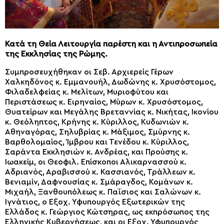
Κατά τη Θεία Λειτουργία παρέστη και η Αντιπροσωπεία
της Εκκλησίας της Ρώμης.
Συμπροσευχήθηκαν οι Σεβ. Αρχιερείς Γέρων
Χαλκηδόνος κ. Εμμανουήλ, Δωδώνης κ. Χρυσόστομος,
Φιλαδελφείας κ. Μελίτων, Μυριοφύτου και
Περιστάσεως κ. Ειρηναίος, Μύρων κ. Χρυσόστομος,
Θυατείρων και Μεγάλης Βρεταννίας κ. Νικήτας, Ικονίου
κ. Θεόληπτος, Κρήνης κ. Κύριλλος, Κυδωνιών κ.
Αθηναγόρας, Σηλυβρίας κ. Μάξιμος, Σμύρνης κ.
Βαρθολομαίος, Ίμβρου και Τενέδου κ. Κύριλλος,
Σαράντα Εκκλησιών κ. Ανδρέας, και Προύσης κ.
Ιωακείμ, οι Θεοφιλ. Επίσκοποι Αλικαρνασσού κ.
Αδριανός, Αραβισσού κ. Κασσιανός, Τράλλεων κ.
Βενιαμίν, Δαφνουσίας κ. Σμάραγδος, Κομάνων κ.
Μιχαήλ, Ξανθουπόλεως κ. Παΐσιος και Σαλώνων κ.
Ιγνάτιος, ο Εξοχ. Υφυπουργός Εξωτερικών της
Ελλάδος κ. Γεώργιος Κώτσηρας, ως εκπρόσωπος της
Ελληνικής Κυβερνήσεως, και οι Εξοχ. Υφυπουργός