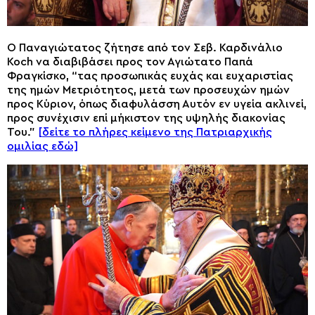
Ο Παναγιώτατος ζήτησε από τον Σεβ. Καρδινάλιo
Koch να διαβιβάσει προς τον Αγιώτατο Παπά
Φραγκίσκο, “τας προσωπικάς ευχάς και ευχαριστίας
της ημών Μετριότητος, μετά των προσευχών ημών
προς Κύριον, όπως διαφυλάσση Αυτόν εν υγεία ακλινεί,
προς συνέχισιν επί μήκιστον της υψηλής διακονίας
Του.”
[δείτε το πλήρες κείμενο της Πατριαρχικής
ομιλίας εδώ]