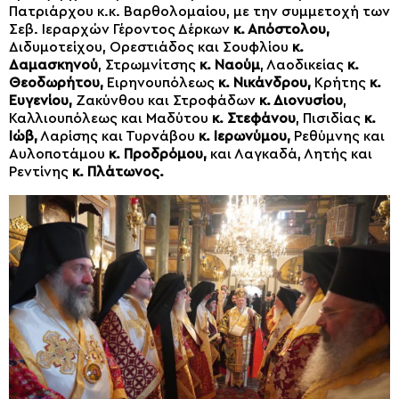
Πατριάρχου κ.κ. Βαρθολομαίου, με την συμμετοχή των
Σεβ. Ιεραρχών Γέροντος Δέρκων
κ. Απόστολου,
Διδυμοτείχου, Ορεστιάδος και Σουφλίου
κ.
Δαμασκηνού
, Στρωμνίτσης
κ. Ναούμ
, Λαοδικείας
κ.
Θεοδωρήτου,
Ειρηνουπόλεως
κ. Νικάνδρου,
Κρήτης
κ.
Ευγενίου,
Ζακύνθου και Στροφάδων
κ. Διονυσίου
,
Καλλιουπόλεως και Μαδύτου
κ. Στεφάνου
, Πισιδίας
κ.
Ιώβ,
Λαρίσης και Τυρνάβου
κ. Ιερωνύμου,
Ρεθύμνης και
Αυλοποτάμου
κ. Προδρόμου,
και Λαγκαδά, Λητής και
Ρεντίνης
κ. Πλάτωνος.