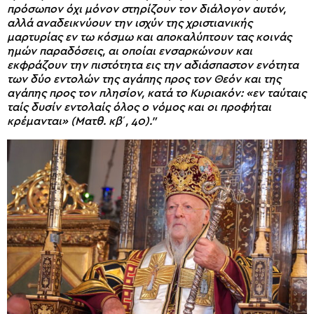
πρόσωπον όχι μόνον στηρίζουν τον διάλογον αυτόν,
αλλά αναδεικνύουν την ισχύν της χριστιανικής
μαρτυρίας εν τω κόσμω και αποκαλύπτουν τας κοινάς
ημών παραδόσεις, αι οποίαι ενσαρκώνουν και
εκφράζουν την πιστότητα εις την αδιάσπαστον ενότητα
των δύο εντολών της αγάπης προς τον Θεόν και της
αγάπης προς τον πλησίον, κατά το Κυριακόν: «εν ταύταις
ταίς δυσίν εντολαίς όλος ο νόμος και οι προφήται
κρέμανται» (Ματθ. κβ΄, 40).”