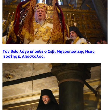
Τον θείο λόγο κήρυξε ο Σεβ. Μητροπολίτης Νέας
Ιερσέης κ. Απόστολος.