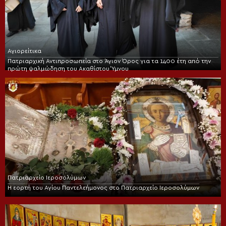
Αγιορείτικα
Πατριαρχική Αντιπροσωπεία στο Άγιον Όρος για τα 1400 έτη από την
πρώτη ψαλμώδηση του Ακαθίστου Ύμνου
Πατριαρχείο Ιεροσολύμων
Η εορτή του Αγίου Παντελεήμονος στο Πατριαρχείο Ιεροσολύμων