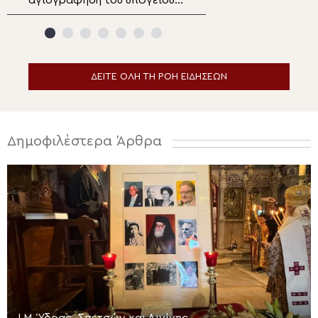
αγιογράφηση του υπόγειου
Αγίου Μεγαλομά
παρεκκλησίου του
Παντελεήμονα σ
Καθεδρικού Ναού θα
δημιουργήσει την
ατμόσφαιρα μοναστικού
κελιού
ΔΕΙΤΕ ΟΛΗ ΤΗ ΡΟΗ ΕΙΔΗΣΕΩΝ
Δημοφιλέστερα Άρθρα
Ι.Μ. Ύδρας, Σπετσών και Αιγίνης