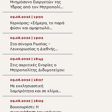
Μνημόσυνο Ευεργετών της
Ανάμνηση υπερφ
Ύδρας από τον Μητροπολίτη
θαύματος των Α
Εφραίμ
στην Αμβρακιά 
09.08.2026 | 19:20
09.08.2026 | 17:3
Κερκύρας: «Σήμερα, το παρά
Αναστάσιμος Εσ
φύσιν και αμαρτωλό
στην Παλαιοκαρ
ονομάστηκε φυσική ζωή»
Τριχωνίδος
09.08.2026 | 19:02
09.08.2026 | 17:1
Στα σύνορα Ρωσίας –
Η Κάρα του Αγίο
Λευκορωσίας η Διεθνής
από την Πάτρα στ
Προσκυνηματική Πορεία της
Αγίου Ανδρέου Σ
Παναγίας Οδηγήτριας
Ωρωπού
09.08.2026 | 18:45
09.08.2026 | 16:5
Στις ακριτικές Ενορίες ο
Ο εορτασμός τη
Μητροπολίτης Διδυμοτείχου:
Μεταμορφώσεως
Σωτήρος στην Κ
09.08.2026 | 18:27
09.08.2026 | 16:3
Με εκκλησιαστική
Χοροστασίες Μη
λαμπρότητα και σε κλίμα
Θεσσαλιώτιδος 
βαθιάς συγκίνησης το ετήσιο
Φαναριοφερσά
Μνημόσυνο του Αοιδίμου
09.08.2026 | 18:09
09.08.2026 | 16:2
Μητροπολίτου Κορίνθου
Βουκουρέστι: Η
Δόξα στην Εκκλη
κυρού Διονυσίου