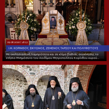
09.08.2026 | 18:27
Ι.Μ. ΚΟΡΊΝΘΟΥ, ΣΙΚΥΏΝΟΣ, ΖΕΜΕΝΟΎ, ΤΑΡΣΟΎ ΚΑΙ ΠΟΛΥΦΈΓΓΟΥΣ
Με εκκλησιαστική λαμπρότητα και σε κλίμα βαθιάς συγκίνησης το
ετήσιο Μνημόσυνο του Αοιδίμου Μητροπολίτου Κορίνθου κυρού
Διονυσίου