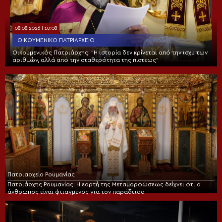
08.08.2026 | 10:08
ΟΙΚΟΥΜΕΝΙΚΌ ΠΑΤΡΙΑΡΧΕΊΟ
Οικουμενικός Πατριάρχης: “Η ιστορία δεν κρίνεται από την ισχύ των
αριθμών, αλλά από την σταθερότητα της πίστεως”
Πατριαρχείο Ρουμανίας
Πατριάρχης Ρουμανίας: Η εορτή της Μεταμορφώσεως δείχνει ότι ο
άνθρωπος είναι φτιαγμένος για τον παράδεισο