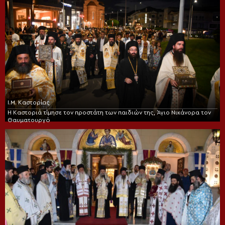
Ι.Μ. Καστορίας
Η Καστοριά τίμησε τον προστάτη των παιδιών της, Άγιο Νικάνορα τον
Θαυματουργό