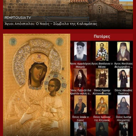
PEMPTOUSIA TV
Άγιοι Απόστολοι: Ο Ναός – Σύμβολο της Καλαμάτας