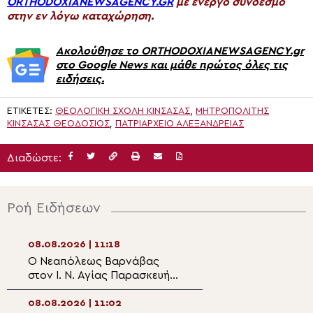
ORTHODOXIANEWSAGENCY.GR
με ενεργό σύνδεσμο
στην εν λόγω καταχώρηση.
Ακολούθησε το ORTHODOXIANEWSAGENCY.gr
στο Google News και μάθε πρώτος όλες τις
ειδήσεις.
ΕΤΙΚΈΤΕΣ:
ΘΕΟΛΟΓΙΚΉ ΣΧΟΛΉ ΚΙΝΣΆΣΑΣ
,
ΜΗΤΡΟΠΟΛΊΤΗΣ
ΚΙΝΣΆΣΑΣ ΘΕΟΔΌΣΙΟΣ
,
ΠΑΤΡΙΑΡΧΕΙΟ ΑΛΕΞΑΝΔΡΕΙΑΣ
Διαδώστε:
Ροή Ειδήσεων
08.08.2026 | 11:18
08.08.2026 | 10:0
Ο Νεαπόλεως Βαρνάβας
Η Καστοριά τίμη
στον Ι. Ν. Αγίας Παρασκευής
προστάτη των πα
Παλαιοκάστρου
Άγιο Νικάνορα τ
Θαυματουργό
08.08.2026 | 11:02
08.08.2026 | 09: