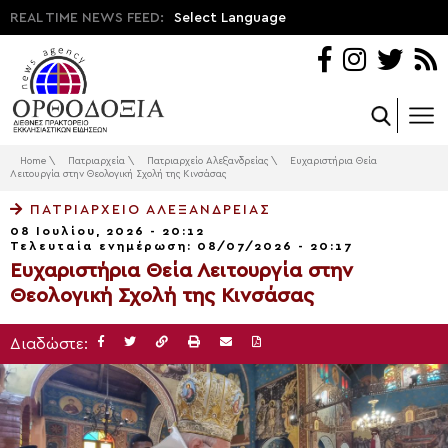
REAL TIME NEWS FEED:
Select Language
Home
\
Πατριαρχεία
\
Πατριαρχείο Αλεξανδρείας
\
Ευχαριστήρια Θεία
Λειτουργία στην Θεολογική Σχολή της Κινσάσας
ΠΑΤΡΙΑΡΧΕΊΟ ΑΛΕΞΑΝΔΡΕΊΑΣ
08 Ιουλίου, 2026 - 20:12
Τελευταία ενημέρωση: 08/07/2026 - 20:17
Ευχαριστήρια Θεία Λειτουργία στην
Θεολογική Σχολή της Κινσάσας
Διαδώστε: