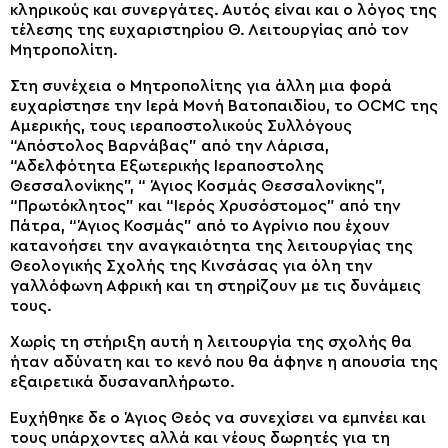
κληρικούς και συνεργάτες. Αυτός είναι και ο λόγος της
τέλεσης της ευχαριστηρίου Θ. Λειτουργίας από τον
Μητροπολίτη.
Στη συνέχεια ο Μητροπολίτης για άλλη μια φορά
ευχαρίστησε την Ιερά Μονή Βατοπαιδίου, το OCMC της
Αμερικής, τους ιεραποστολικούς Συλλόγους
“Απόστολος Βαρνάβας” από την Λάρισα,
“Αδελφότητα Εξωτερικής Ιεραποστολης
Θεσσαλονίκης”, “ Άγιος Κοσμάς Θεσσαλονίκης”,
“Πρωτόκλητος” και “Ιερός Χρυσόστομος” από την
Πάτρα, “Άγιος Κοσμάς” από το Αγρίνιο που έχουν
κατανοήσει την αναγκαιότητα της λειτουργίας της
Θεολογικής Σχολής της Κινσάσας για όλη την
γαλλόφωνη Αφρική και τη στηρίζουν με τις δυνάμεις
τους.
Χωρίς τη στήριξη αυτή η λειτουργία της σχολής θα
ήταν αδύνατη και το κενό που θα άφηνε η απουσία της
εξαιρετικά δυσαναπλήρωτο.
Ευχήθηκε δε ο Άγιος Θεός να συνεχίσει να εμπνέει και
τους υπάρχοντες αλλά και νέους δωρητές για τη