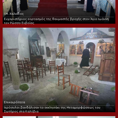
Ι.Μ. Χαλκίδος
Ευχαριστήριος εορτασμός της θαυμαστής βροχής στον Άγιο Ιωάννη
τον Ρώσσο Ευβοίας
Επικαιρότητα
Ιερόσυλοι βανδάλισαν το εκκλησάκι της Μεταμορφώσεως του
Σωτήρος στα Καλύβια