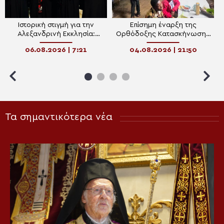
Ιστορική στιγμή για την
Επίσημη έναρξη της
Αλεξανδρινή Εκκλησία:
Ορθόδοξης Κατασκήνωσης
Ίδρυση Γυναικείας Ιεράς
Νεολαίας Γκάνας
06.08.2026 | 7:21
04.08.2026 | 21:50
Πατριαρχικής Μονής
Τα σημαντικότερα νέα