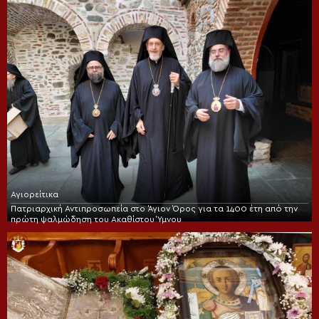
Αγιορείτικα
Πατριαρχική Αντιπροσωπεία στο Άγιον Όρος για τα 1400 έτη από την
πρώτη ψαλμώδηση του Ακαθίστου Ύμνου