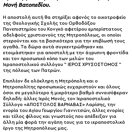
Μονή Βατοπεδίου.
Η αποστολή αυτή θα στηρίξει αφενός το οικοτροφείο
της Θεολογικής Σχολής του Ορθοδόξου
Πανεπιστημίου του Κονγκό αφετέρου εμπερίστατους
αδελφούς χριστιανούς της Μητροπόλεως, οι οποίοι
στερούνται και τα βασικότερα για την επιβίωσή τους
αγαθά. Τα δώρα αυτά συγκεντρώθηκαν και
ετοιμάστηκαν για αποστολή με την άγρυπνη φροντίδα
και τον προσωπικό κόπο των μελών του
Ιεραποστολικού συλλόγου ” ΙΕΡΟΣ ΧΡΥΣΌΣΤΟΜΟΣ ”
της πόλεως των Πατρών.
Επιπλέον δε ολόκληρη η Μητρόπολη και ο
Μητροπολίτης προσωπικώς ευχαριστούν και όλους
όσοι σε μεγαλύτερο ή μικρότερο βαθμό συνεισέφεραν
δηλαδή: άλλες Ιερές Μονές, τον Ιεραποστολικό
Σύλλογο «ΑΠΟΣΤΟΛΟΣ ΒΑΡΝΑΒΑΣ» Λαρίσης, την
ενορία του Αγίου Γεωργίου Γιαννιτσών, άλλες ενορίες
και τέλος φίλους και γνωστούς που απέδειξαν για
άλλη μία φορά την αγάπη τους για το ιεραποστολικό
έργο της Μητροπόλεως μας.