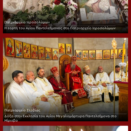
Πατριαρχείο Ιεροσολύμων
Η εορτή του Αγίου Παντελεήμονος στο Πατριαρχείο Ιεροσολύμων
Πατριαρχείο Σερβίας
Δόξα στην Εκκλησία του Αγίου Μεγαλομάρτυρα Παντελεήμονα στο
Μίριεβο