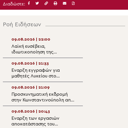
Διαδώστε:
Ροή Ειδήσεων
09.08.2026 | 22:00
09.08.2026 | 19:3
Λαϊκή ευσέβεια,
Μνημόσυνο Ευερ
ιδιωτικοποίηση της
Ύδρας από τον 
θρησκείας και ποιμαντική
Εφραίμ
μεταμόρφωση της ατομικής
09.08.2026 | 21:33
09.08.2026 | 19:2
θρησκευτικότητας
Έναρξη εγγραφών για
Κερκύρας: «Σήμε
μαθητές Λυκείου στο
φύσιν και αμαρ
Κοινωνικό Φροντιστήριο της
ονομάστηκε φυσ
Μητρόπολης Μαρωνείας και
09.08.2026 | 21:09
09.08.2026 | 19:0
Κομοτηνής
Προσκυνηματική εκδρομή
Στα σύνορα Ρωσί
στην Κωνσταντινούπολη από
Λευκορωσίας η 
την Ενορία Αγίου
Προσκυνηματική
Χρυσοστόμου Σμύρνης
Παναγίας Οδηγή
09.08.2026 | 20:43
09.08.2026 | 18:4
Δράμας
Έναρξη των εργασιών
Στις ακριτικές Ε
αποκατάστασης του
Μητροπολίτης Δι