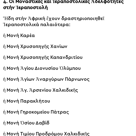
4. Οἱ Μοναστικές καί Ἱεραποστολικές Ἀδελφότητες
στήν Ἱεραποστολή
Ἤδη στήν Ἀφρική ἔχουν δραστηριοποιηθεῖ
Ἱεραποστολικά παλαιότερα:
ἡ Μονή Καρέα
ἡ Μονή Χρυσοπηγῆς Χανίων
ἡ Μονή Χρυσοπηγῆς Καπανδριτίου
ἡ Μονή Ἁγίου Διονυσίου Ὁλύμπου
ἡ Μονή Ἁγίων Ἀναργύρων Πάρνωνος
ἡ Μονή Ἁγ. Ἀρσενίου Χαλκιδικῆς
ἡ Μονή Παρακλήτου
ἡ Μονή Γηροκομείου Πάτρας
ἡ Μονή Ὁσίου Δαβίδ
ἡ Μονή Τιμίου Προδρόμου Χαλκιδικῆς