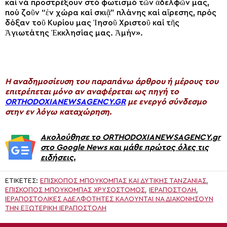
καί νά προστρέξουν στό φωτισμό τῶν ἀδελφῶν μας,
πού ζοῦν “ἐν χώρα καί σκιᾷ” πλάνης καί αἵρεσης, πρός
δόξαν τοῦ Κυρίου μας Ἰησοῦ Χριστοῦ καί τῆς
Ἁγιωτάτης Ἐκκλησίας μας. Ἀμήν».
H αναδημοσίευση του παραπάνω άρθρου ή μέρους του
επιτρέπεται μόνο αν αναφέρεται ως πηγή το
ORTHODOXIANEWSAGENCY.GR
με ενεργό σύνδεσμο
στην εν λόγω καταχώρηση.
Ακολούθησε το ORTHODOXIANEWSAGENCY.gr
στο Google News και μάθε πρώτος όλες τις
ειδήσεις.
ΕΤΙΚΈΤΕΣ:
ΕΠΊΣΚΟΠΟΣ ΜΠΟΥΚΌΜΠΑΣ ΚΑΙ ΔΥΤΙΚΉΣ ΤΑΝΖΑΝΊΑΣ
,
ΕΠΊΣΚΟΠΟΣ ΜΠΟΥΚΌΜΠΑΣ ΧΡΥΣΌΣΤΟΜΟΣ
,
ΙΕΡΑΠΟΣΤΟΛΗ
,
ΙΕΡΑΠΟΣΤΟΛΙΚΈΣ ΑΔΕΛΦΌΤΗΤΕΣ ΚΑΛΟΎΝΤΑΙ ΝΑ ΔΙΑΚΟΝΉΣΟΥΝ
ΤΗΝ ΕΞΩΤΕΡΙΚΉ ΙΕΡΑΠΟΣΤΟΛΉ