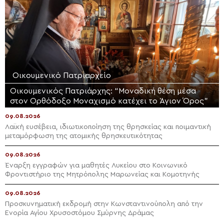
Οικουμενικό Πατριαρχείο
Οικουμενικός Πατριάρχης: “Μοναδική θέση μέσα
στον Ορθόδοξο Μοναχισμό κατέχει το Άγιον Όρος”
09.08.2026
Λαϊκή ευσέβεια, ιδιωτικοποίηση της θρησκείας και ποιμαντική
μεταμόρφωση της ατομικής θρησκευτικότητας
09.08.2026
Έναρξη εγγραφών για μαθητές Λυκείου στο Κοινωνικό
Φροντιστήριο της Μητρόπολης Μαρωνείας και Κομοτηνής
09.08.2026
Προσκυνηματική εκδρομή στην Κωνσταντινούπολη από την
Ενορία Αγίου Χρυσοστόμου Σμύρνης Δράμας