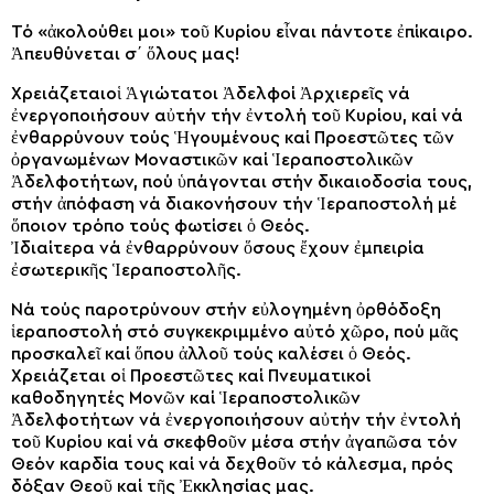
Τό «ἀκολούθει μοι» τοῦ Κυρίου εἶναι πάντοτε ἐπίκαιρο.
Ἀπευθύνεται σ΄ ὅλους μας!
Χρειάζεταιοἱ Ἁγιώτατοι Ἀδελφοί Ἀρχιερεῖς νά
ἐνεργοποιήσουν αὐτήν τήν ἐντολή τοῦ Κυρίου, καί νά
ἐνθαρρύνουν τούς Ἡγουμένους καί Προεστῶτες τῶν
ὀργανωμένων Μοναστικῶν καί Ἱεραποστολικῶν
Ἀδελφοτήτων, πού ὑπάγονται στήν δικαιοδοσία τους,
στήν ἀπόφαση νά διακονήσουν τήν Ἱεραποστολή μέ
ὅποιον τρόπο τούς φωτίσει ὁ Θεός.
Ἰδιαίτερα νά ἐνθαρρύνουν ὅσους ἔχουν ἐμπειρία
ἐσωτερικῆς Ἱεραποστολῆς.
Νά τούς παροτρύνουν στήν εὐλογημένη ὀρθόδοξη
ἱεραποστολή στό συγκεκριμμένο αὐτό χῶρο, πού μᾶς
προσκαλεῖ καί ὅπου ἀλλοῦ τούς καλέσει ὁ Θεός.
Χρειάζεται οἱ Προεστῶτες καί Πνευματικοί
καθοδηγητές Μονῶν καί Ἱεραποστολικῶν
Ἀδελφοτήτων νά ἐνεργοποιήσουν αὐτήν τήν ἐντολή
τοῦ Κυρίου καί νά σκεφθοῦν μέσα στήν ἀγαπῶσα τόν
Θεόν καρδία τους καί νά δεχθοῦν τό κάλεσμα, πρός
δόξαν Θεοῦ καί τῆς Ἐκκλησίας μας.