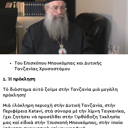
Του Επισκόπου Μπουκόμπας και Δυτικής
Τανζανίας Χρυσοστόμου
1. Ἡ πρόκληση
Τό διάστημα αὐτό ζοῦμε στήν Τανζανία μιά μεγάλη
πρόκληση!
Μιά ὁλόκληρη περιοχή στήν Δυτική Τανζανία, στήν
Περιφέρεια Katavi, στά σύνορα μέ τήν λίμνη Ταγκανίκα,
ἔχει ζητήσει νά προσέλθει στήν Ὀρθόδοξη Ἐκκλησία
μας καί εἰδικά στήν Ἐπισκοπή Μπουκόμπας, στήν ὁποία