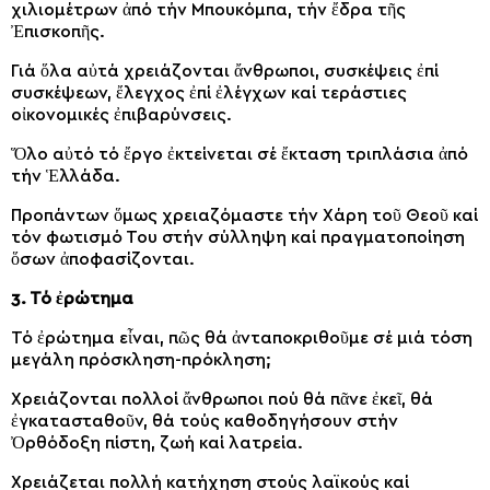
χιλιομέτρων ἀπό τήν Μπουκόμπα, τήν ἔδρα τῆς
Ἐπισκοπῆς.
Γιά ὅλα αὐτά χρειάζονται ἄνθρωποι, συσκέψεις ἐπί
συσκέψεων, ἔλεγχος ἐπί ἐλέγχων καί τεράστιες
οἰκονομικές ἐπιβαρύνσεις.
Ὅλο αὐτό τό ἔργο ἐκτείνεται σέ ἔκταση τριπλάσια ἀπό
τήν Ἑλλάδα.
Προπάντων ὅμως χρειαζόμαστε τήν Χάρη τοῦ Θεοῦ καί
τόν φωτισμό Του στήν σύλληψη καί πραγματοποίηση
ὅσων ἀποφασίζονται.
3. Τό ἐρώτημα
Τό ἐρώτημα εἶναι, πῶς θά ἀνταποκριθοῦμε σέ μιά τόση
μεγάλη πρόσκληση-πρόκληση;
Χρειάζονται πολλοί ἄνθρωποι πού θά πᾶνε ἐκεῖ, θά
ἐγκατασταθοῦν, θά τούς καθοδηγήσουν στήν
Ὀρθόδοξη πίστη, ζωή καί λατρεία.
Χρειάζεται πολλή κατήχηση στούς λαϊκούς καί