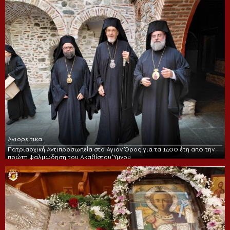
Αγιορείτικα
Πατριαρχική Αντιπροσωπεία στο Άγιον Όρος για τα 1400 έτη από την
πρώτη ψαλμώδηση του Ακαθίστου Ύμνου