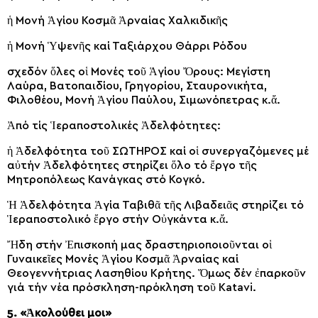
ἡ Μονή Ἁγίου Κοσμᾶ Ἀρναίας Χαλκιδικῆς
ἡ Μονή Ὑψενῆς καί Ταξιάρχου Θάρρι Ρόδου
σχεδόν ὅλες οἱ Μονές τοῦ Ἁγίου Ὄρους: Μεγίστη
Λαύρα, Βατοπαιδίου, Γρηγορίου, Σταυρονικήτα,
Φιλοθέου, Μονή Ἁγίου Παύλου, Σιμωνόπετρας κ.ἄ.
Ἀπό τίς Ἱεραποστολικές Ἀδελφότητες:
ἡ Ἀδελφότητα τοῦ ΣΩΤΗΡΟΣ καί οἱ συνεργαζόμενες μέ
αὐτήν Ἀδελφότητες στηρίζει ὅλο τό ἔργο τῆς
Μητροπόλεως Κανάγκας στό Κογκό.
Ἡ Ἀδελφότητα Ἁγία Ταβιθᾶ τῆς Λιβαδειᾶς στηρίζει τό
Ἱεραποστολικό ἔργο στήν Οὐγκάντα κ.ἄ.
Ἤδη στήν Ἐπισκοπή μας δραστηριοποιοῦνται οἱ
Γυναικεῖες Μονές Ἁγίου Κοσμᾶ Ἀρναίας καί
Θεογεννήτριας Λασηθίου Κρήτης. Ὅμως δέν ἐπαρκοῦν
γιά τήν νέα πρόσκληση-πρόκληση τοῦ Katavi.
5. «Ἀκολούθει μοι»