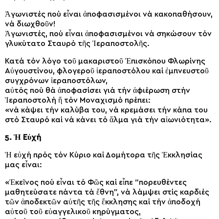
Ἀγωνιστές πού εἶναι ἀποφασισμένοι νά κακοπαθήσουν,
νά διωχθοῦν!
Ἀγωνιστές, πού εἶναι ἀποφασισμένοι νά σηκώσουν τόν
γλυκύτατο Σταυρό τῆς Ἱεραποστολῆς.
Κατά τόν λόγο τοῦ μακαριστοῦ Ἐπισκόπου Φλωρίνης
Αὐγουστίνου, φλογεροῦ ἱεραποστόλου καί ἐμπνευστοῦ
συγχρόνων ἱεραποστόλων,
αὐτός πού θά ἀποφασίσει γιά τήν ἀφιέρωση στήν
Ἱεραποστολή ἤ τόν Μοναχισμό πρέπει:
«νά κάψει τήν καλύβα του, νά κρεμάσει τήν κάπα του
στό Σταυρό καί νά κάνει τό ἅλμα γιά τήν αἰωνιότητα».
5. Ἡ Εὐχή
Ἡ εὐχή πρός τόν Κύριο καί Δομήτορα τῆς Ἐκκλησίας
μας εἶναι:
«Ἐκεῖνος πού εἶναι τό Φῶς καί εἶπε “πορευθέντες
μαθητεύσατε πάντα τά ἔθνη”, νά λάμψει στίς καρδιές
τῶν ἀποδεκτῶν αὐτῆς τῆς ἔκκλησης καί τήν ἀποδοχή
αὐτοῦ τοῦ εὐαγγελικοῦ κηρύγματος,