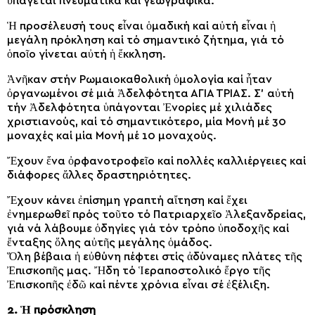
ὑπάγεται πνευματικά καί γεωγραφικά.
Ἡ προσέλευσή τους εἶναι ὁμαδική καί αὐτή εἶναι ἡ
μεγάλη πρόκληση καί τό σημαντικό ζήτημα, γιά τό
ὁποῖο γίνεται αὐτή ἡ ἔκκληση.
Ἀνῆκαν στήν Ρωμαιοκαθολική ὁμολογία καί ἦταν
ὀργανωμένοι σέ μιά Ἀδελφότητα ΑΓΙΑ ΤΡΙΑΣ. Σ’ αὐτή
τήν Ἀδελφότητα ὑπάγονται Ἐνορίες μέ χιλιάδες
χριστιανούς, καί τό σημαντικότερο, μία Μονή μέ 30
μοναχές καί μία Μονή μέ 10 μοναχούς.
Ἔχουν ἕνα ὀρφανοτροφεῖο καί πολλές καλλιέργειες καί
διάφορες ἄλλες δραστηριότητες.
Ἔχουν κάνει ἐπίσημη γραπτή αἴτηση καί ἔχει
ἐνημερωθεῖ πρός τοῦτο τό Πατριαρχεῖο Ἀλεξανδρείας,
γιά νά λάβουμε ὁδηγίες γιά τόν τρόπο ὑποδοχῆς καί
ἔνταξης ὅλης αὐτῆς μεγάλης ὁμάδος.
Ὅλη βέβαια ἡ εὐθύνη πέφτει στίς ἀδύναμες πλάτες τῆς
Ἐπισκοπῆς μας. Ἤδη τό Ἱεραποστολικό ἔργο τῆς
Ἐπισκοπῆς ἐδῶ καί πέντε χρόνια εἶναι σέ ἐξέλιξη.
2. Ἡ πρόσκληση