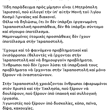
Ἤδη παράδειγμα πρός μίμησιν εἶναι ἡ Μητρόπολη
Ἱερισσοῦ, πού εὐλογεῖ τήν ὑπ’ αὐτήν Μονή τοῦ Ἁγίου
Κοσμᾶ Ἀρναίας καί διακονεῖ.
Θέλω νά δηλώσω, ὅτι ἄν δέν ὑπάρξει ὀργανωμένη
Ἱεραποστολική προσπάθεια, δέν θά ὑπάρξει σύντομο
καί σίγουρο ἀποτέλεσμα.
Μεμονωμένες ἀτομικές προσπάθειες δέν ἔχουν
ἀποτέλεσμα στήν Ἱεραποστολή.
Ἔχουμε καί τό φαινόμενο προβληματικοί καί
ἀνισόρροποι ἐθελοντές νά ἔρχονται στήν
Ἱεραποστολή καί νά δημιουργοῦν προβλήματα.
Ἄνθρωποι πού δέν ἔχουν λύσει τά ὑπαρξιακά τους
προβλήματα νά ἔρχονται στήν Ἱεραποστολή καί μόνο
ξέρουν νά ἀναστατώνουν.
Στήν Ἱεραποστολή χρειάζονται ἄνθρωποι ἀφιερωμένοι
στόν Χριστό καί τήν Ἐκκλησία, πού ξέρουν νά
δουλέψουν, πού ξέρουν ἀπό ὑπακοή καί συλλογική
ἐργασία.
Ἀγωνιστές πού ξέρουν ἀπό δυσκολίες, κόπο, πεῖνα,
δίψα, κακουχίες.