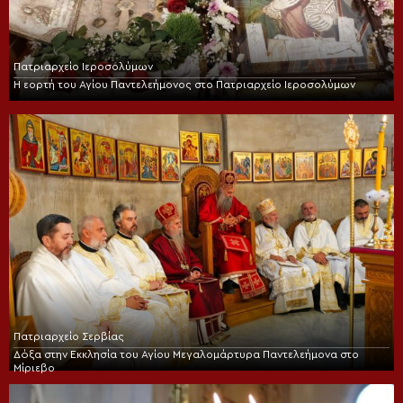
Πατριαρχείο Ιεροσολύμων
Η εορτή του Αγίου Παντελεήμονος στο Πατριαρχείο Ιεροσολύμων
Πατριαρχείο Σερβίας
Δόξα στην Εκκλησία του Αγίου Μεγαλομάρτυρα Παντελεήμονα στο
Μίριεβο