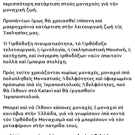
περισσότερη κατάρτιση στούς μοναχούς γιά τήν
μοναχική ζωή.
Προπάντων ὅμως θά χρειασθεῖ ἐπίπονη καί
μακροχρόνια κατάρτιση στήν λειτουργική ζωή τῆς
Ἐκκλησίας μας.
Ἡ Ὀρθόδοξη πνευματικότητα, τό Ὀρθόδοξο
τελετουργικό, ἡ ὑμνολογία, ἡ ἐκκλησιαστική Μουσική, ἡ
κατήχηση, καί ἀνέγερση ὀρθοδόξων ναῶν ἀπαιτοῦν
πολλά καί ἔμπειρα στελέχη.
Πρός τοῦτο χρειάζονται κυρίως μοναχές, μοναχοί ἀπό
πολυπληθεῖς Μοναστικές Ἀδελφότητες καί ἀφιερωμένα
πρόσωπα ἀπό τίς Ἱεραποστολικές Ἀδελφότητες, πού
θά ἔλθουν στό Katavi καί θά ἐργασθοῦν
Ἱεραποστολικά.
Μπορεῖ καί νά ἔλθουν κάποιες μοναχές ἤ μοναχοί σέ
κοινόβια στήν Ἑλλάδα, γιά νά γνωρίσουν ἀπό κοντά
τόν Ὀρθόδοξο Μοναχισμό καί νά μπορέσουν νά τόν
μεταφέρουν στήν πατρίδα τους.