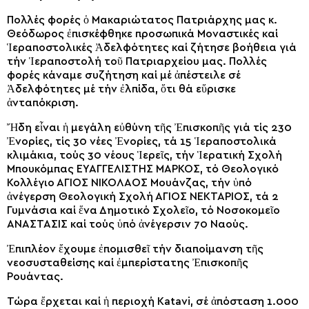
Πολλές φορές ὁ Μακαριώτατος Πατριάρχης μας κ.
Θεόδωρος ἐπισκέφθηκε προσωπικά Μοναστικές καί
Ἱεραποστολικές Ἀδελφότητες καί ζήτησε βοήθεια γιά
τήν Ἱεραποστολή τοῦ Πατριαρχείου μας. Πολλές
φορές κάναμε συζήτηση καί μέ ἀπέστειλε σέ
Ἀδελφότητες μέ τήν ἐλπίδα, ὅτι θά εὕρισκε
ἀνταπόκριση.
Ἤδη εἶναι ἡ μεγάλη εὐθύνη τῆς Ἐπισκοπῆς γιά τίς 230
Ἐνορίες, τίς 30 νέες Ἐνορίες, τά 15 Ἱεραποστολικά
κλιμάκια, τούς 30 νέους Ἱερεῖς, τήν Ἱερατική Σχολή
Μπουκόμπας ΕΥΑΓΓΕΛΙΣΤΗΣ ΜΑΡΚΟΣ, τό Θεολογικό
Κολλέγιο ΑΓΙΟΣ ΝΙΚΟΛΑΟΣ Μουάνζας, τήν ὑπό
ἀνέγερση Θεολογική Σχολή ΑΓΙΟΣ ΝΕΚΤΑΡΙΟΣ, τά 2
Γυμνάσια καί ἕνα Δημοτικό Σχολεῖο, τό Νοσοκομεῖο
ΑΝΑΣΤΑΣΙΣ καί τούς ὑπό ἀνέγερσιν 70 Ναούς.
Ἐπιπλέον ἔχουμε ἐπομισθεῖ τήν διαποίμανση τῆς
νεοσυσταθείσης καί ἐμπερίστατης Ἐπισκοπῆς
Ρουάντας.
Τώρα ἔρχεται καί ἡ περιοχή Katavi, σέ ἀπόσταση 1.000