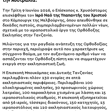
την Αυστραλία.
Την Τρίτη 9 Ιουνίου 2026, ο Επίσκοπος κ. Χρυσόστομος
επισκέφθηκε τον
Ιερό Ναό της Υπαπαντής του Χριστού
στο Κόμπουργκ της Μελβούρνης, όπου απευθύνθηκε σε
δεκάδες πιστούς, συμπεριλαμβανομένων πολλών νέων,
σχετικά με το ιεραποστολικό έργο της Ορθόδοξης
Εκκλησίας στην Τανζανία.
Μιλώντας για την ραγδαία ανάπτυξη της Ορθοδοξίας
στην περιοχή, περιέγραψε αυτό που χαρακτήρισε ως
σύγχρονο θαύμα, με τον αυξανόμενο αριθμό νέων να
ασπάζονται την Ορθόδοξη πίστη και να συμμετέχουν
ενεργά στην εκκλησιαστική ζωή.
Η Επισκοπή Μπουκόμπας και Δυτικής Τανζανίας
περιλαμβάνει πλέον 230 ενορίες σε επτά
εκκλησιαστικές περιφέρειες. Περιλαμβάνει 100
ολοκληρωμένες εκκλησίες, 30 προσωρινούς χώρους
λατρείας, 100 παρεκκλήσια χτισμένα με λάσπη και 15
ιεραποστολικούς σταθμούς. Η επισκοπή εξυπηρετείται
από 56 ιερείς, τέσσερις διακόνους, 150 κατηχητές, 23
ιεραποστόλους και 120 εκκλησιαστικούς λειτουργούς,