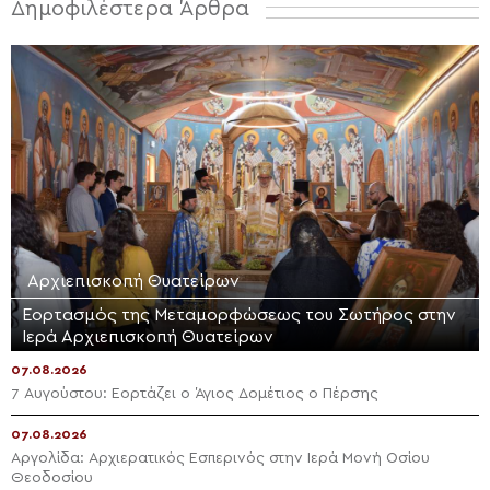
Δημοφιλέστερα Άρθρα
Αρχιεπισκοπή Θυατείρων
Εορτασμός της Μεταμορφώσεως του Σωτήρος στην
Ιερά Αρχιεπισκοπή Θυατείρων
07.08.2026
7 Αυγούστου: Εορτάζει ο Άγιος Δομέτιος ο Πέρσης
07.08.2026
Αργολίδα: Αρχιερατικός Εσπερινός στην Ιερά Μονή Οσίου
Θεοδοσίου