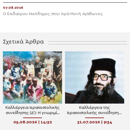
07.08.2026
Ο Επιδαύρου Νικόδημος στην Ιερά Μονή Αγάθωνος
Σχετικά Άρθρα
Καλλιέργεια Ιεραποστολικής
Καλλιέργεια της
συνείδησης (Δ’): Η γνωριμία
Ιεραποστολικής συνείδησης:
με τη μαμα-Σταυρίτσα
Η γνωριμία με τον π. Κοσμά
05.08.2026 | 14:32
31.07.2026 | 9:34
Γρηγοριάτη