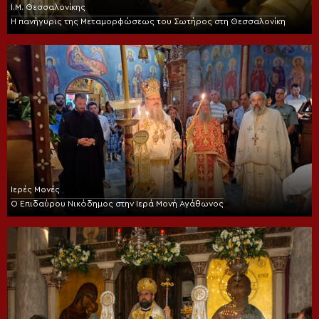
Ι.Μ. Θεσσαλονίκης
Η πανήγυρις της Μεταμορφώσεως του Σωτήρος στη Θεσσαλονίκη
Ιερές Μονές
Ο Επιδαύρου Νικόδημος στην Ιερά Μονή Αγάθωνος