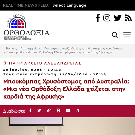
REAL TIME NEWS FEED:
Select Language
Home
\
Πατριαρχεία
\
Πατριαρχείο Αλεξανδρείας
\
Μπουκόμπας Χρυσόστομος
από Αυστραλία: «Μια νέα Ορθόδοξη Ελλάδα χτίζεται στην καρδιά της Αφρικής»
ΠΑΤΡΙΑΡΧΕΊΟ ΑΛΕΞΑΝΔΡΕΊΑΣ
12 Ιουνίου, 2026 - 10:42
Τελευταία ενημέρωση: 12/06/2026 - 10:24
Μπουκόμπας Χρυσόστομος από Αυστραλία:
«Μια νέα Ορθόδοξη Ελλάδα χτίζεται στην
καρδιά της Αφρικής»
Διαδώστε: