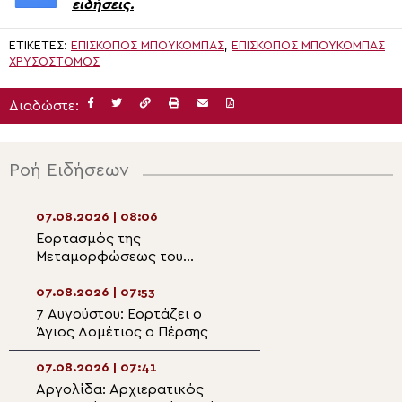
ειδήσεις.
ΕΤΙΚΈΤΕΣ:
ΕΠΊΣΚΟΠΟΣ ΜΠΟΥΚΌΜΠΑΣ
,
ΕΠΊΣΚΟΠΟΣ ΜΠΟΥΚΌΜΠΑΣ
ΧΡΥΣΌΣΤΟΜΟΣ
Διαδώστε:
Ροή Ειδήσεων
07.08.2026 | 08:06
06.08.2026 | 22:
Εορτασμός της
Η γιορτή της
Μεταμορφώσεως του
Μεταμορφώσεως
Σωτήρος στην Ιερά
Σωτήρος στον ι
Αρχιεπισκοπή Θυατείρων
της Πρασινάδας
07.08.2026 | 07:53
06.08.2026 | 21:4
7 Αυγούστου: Εορτάζει ο
Πανηγυρίζει ο
Άγιος Δομέτιος ο Πέρσης
Μητροπολιτικός
Μεταμορφώσεως
Σωτήρος στην Ε
07.08.2026 | 07:41
06.08.2026 | 21:3
Αργολίδα: Αρχιερατικός
Η εορτή της