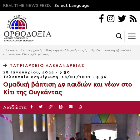
REAL TIME NEWS FEED:
Select Language
Home
\
Πατριαρχεία
\
Πατριαρχείο Αλεξανδρείας
\
Ομαδική βάπτιση 49 παιδιών
και νέων στο Κίτι της Ουγκάντας
ΠΑΤΡΙΑΡΧΕΊΟ ΑΛΕΞΑΝΔΡΕΊΑΣ
18 Ιανουαρίου, 2022 - 9:50
Τελευταία ενημέρωση: 18/01/2022 - 9:36
Ομαδική βάπτιση 49 παιδιών και νέων στο
Κίτι της Ουγκάντας
Διαδώστε: