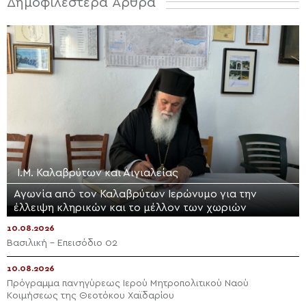
Δημοφιλέστερα Άρθρα
Ι.Μ. Καλαβρύτων και Αιγιαλείας
Αγωνία από τον Καλαβρύτων Ιερώνυμο για την
έλλειψη κληρικών και το μέλλον των χωριών
10.08.2026
Βασιλική – Επεισόδιο 02
10.08.2026
Πρόγραμμα πανηγύρεως Ιερού Μητροπολιτικού Ναού
Κοιμήσεως της Θεοτόκου Χαϊδαρίου