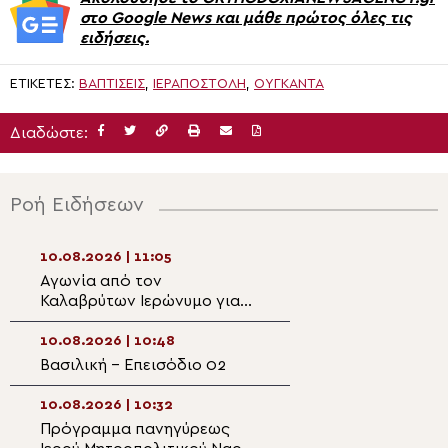
στο Google News και μάθε πρώτος όλες τις
ειδήσεις.
ΕΤΙΚΈΤΕΣ:
ΒΑΠΤΙΣΕΙΣ
,
ΙΕΡΑΠΟΣΤΟΛΗ
,
ΟΥΓΚΑΝΤΑ
Διαδώστε:
Ροή Ειδήσεων
10.08.2026 | 11:05
10.08.2026 | 09:3
Αγωνία από τον
Παραλίμνι: Άναψ
Καλαβρύτων Ιερώνυμο για
κεριά στη μνήμη
την έλλειψη κληρικών και το
θυμάτων της αε
μέλλον των χωριών
τραγωδίας της 
10.08.2026 | 10:48
10.08.2026 | 09:2
Βασιλική – Επεισόδιο 02
Η Παράκληση τη
στην Παναγία Σο
Βέρμιο
10.08.2026 | 10:32
10.08.2026 | 09:0
Πρόγραμμα πανηγύρεως