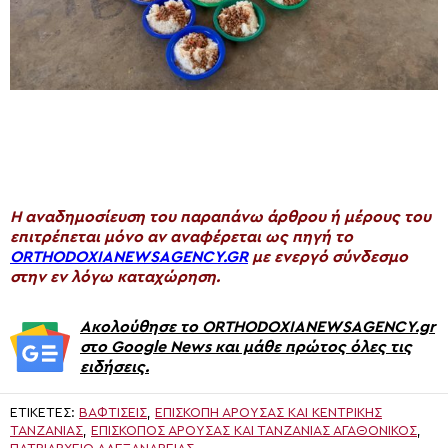
H αναδημοσίευση του παραπάνω άρθρου ή μέρους του
επιτρέπεται μόνο αν αναφέρεται ως πηγή το
ORTHODOXIANEWSAGENCY.GR
με ενεργό σύνδεσμο
στην εν λόγω καταχώρηση.
Ακολούθησε το ORTHODOXIANEWSAGENCY.gr
στο Google News και μάθε πρώτος όλες τις
ειδήσεις.
ΕΤΙΚΈΤΕΣ:
ΒΑΦΤΊΣΕΙΣ
,
ΕΠΙΣΚΟΠΉ ΑΡΟΎΣΑΣ ΚΑΙ ΚΕΝΤΡΙΚΉΣ
ΤΑΝΖΑΝΊΑΣ
,
ΕΠΙΣΚΟΠΟΣ ΑΡΟΥΣΑΣ ΚΑΙ ΤΑΝΖΑΝΙΑΣ ΑΓΑΘΟΝΙΚΟΣ
,