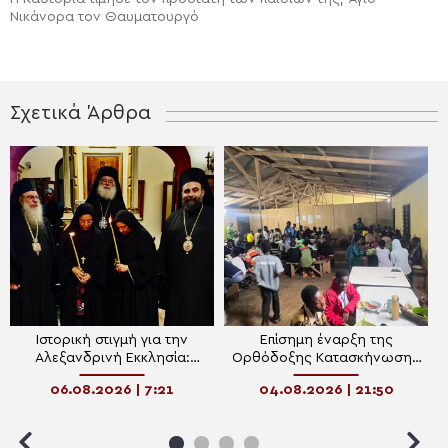
Νικάνορα τον Θαυματουργό
Σχετικά Άρθρα
Ιστορική στιγμή για την
Επίσημη έναρξη της
Αλεξανδρινή Εκκλησία:
Ορθόδοξης Κατασκήνωσης
Ίδρυση Γυναικείας Ιεράς
Νεολαίας Γκάνας
06.08.2026 | 7:21
04.08.2026 | 21:50
Πατριαρχικής Μονής