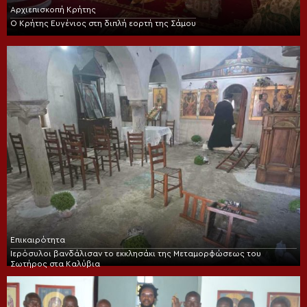
Αρχιεπισκοπή Κρήτης
Ο Κρήτης Ευγένιος στη διπλή εορτή της Σάμου
Επικαιρότητα
Ιερόσυλοι βανδάλισαν το εκκλησάκι της Μεταμορφώσεως του
Σωτήρος στα Καλύβια