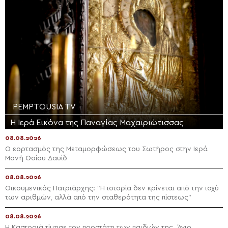
PEMPTOUSIA TV
Η Ιερά Εικόνα της Παναγίας Μαχαιριώτισσας
08.08.2026
Ο εορτασμός της Μεταμορφώσεως του Σωτήρος στην Ιερά
Μονή Οσίου Δαυΐδ
08.08.2026
Οικουμενικός Πατριάρχης: “Η ιστορία δεν κρίνεται από την ισχύ
των αριθμών, αλλά από την σταθερότητα της πίστεως”
08.08.2026
Η Καστοριά τίμησε τον προστάτη των παιδιών της, Άγιο