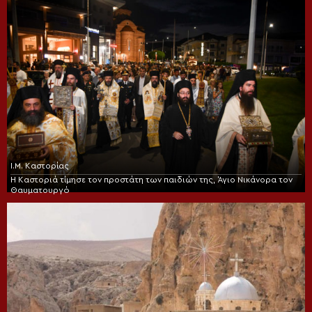
Ι.Μ. Καστορίας
Η Καστοριά τίμησε τον προστάτη των παιδιών της, Άγιο Νικάνορα τον
Θαυματουργό