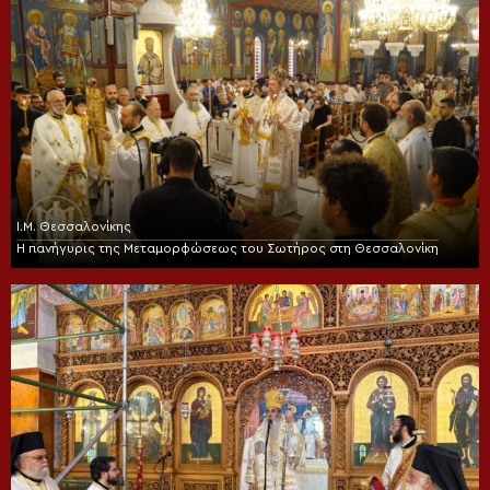
Ι.Μ. Θεσσαλονίκης
Η πανήγυρις της Μεταμορφώσεως του Σωτήρος στη Θεσσαλονίκη