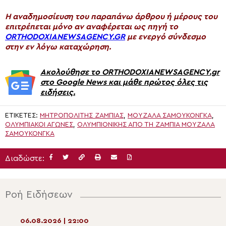
H αναδημοσίευση του παραπάνω άρθρου ή μέρους του
επιτρέπεται μόνο αν αναφέρεται ως πηγή το
ORTHODOXIANEWSAGENCY.GR
με ενεργό σύνδεσμο
στην εν λόγω καταχώρηση.
Ακολούθησε το ORTHODOXIANEWSAGENCY.gr
στο Google News και μάθε πρώτος όλες τις
ειδήσεις.
ΕΤΙΚΈΤΕΣ:
ΜΗΤΡΟΠΟΛΊΤΗΣ ΖΆΜΠΙΑΣ
,
ΜΟΥΖΆΛΑ ΣΑΜΟΥΚΌΝΓΚΑ
,
ΟΛΥΜΠΙΑΚΟΊ ΑΓΏΝΕΣ
,
ΟΛΥΜΠΙΟΝΊΚΗΣ ΑΠΌ ΤΗ ΖΆΜΠΙΑ ΜΟΥΖΆΛΑ
ΣΑΜΟΥΚΌΝΓΚΑ
Διαδώστε:
Ροή Ειδήσεων
06.08.2026 | 22:00
06.08.2026 | 20:2