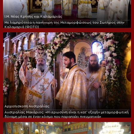
Ι.Μ. Νέας Κρήνης και Καλαμαριάς
Με λαμπρότητα η πανήγυρη της Μεταμορφώσεως του Σωτήρος στην
Καλαμαριά (ΦΩΤΟ)
Αρχιεπισκοπή Αυστραλίας
Αυστραλίας Μακάριος: «Η ιερωσύνη είναι η κατ’ εξοχήν μεταμορφωτική
δύναμη μέσα σε έναν κόσμο που παραπαίει πνευματικά»