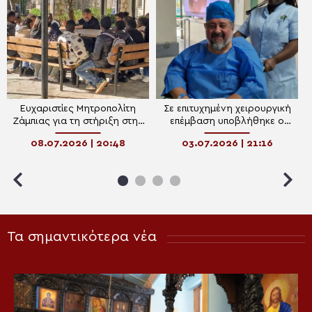
Ευχαριστίες Μητροπολίτη
Σε επιτυχημένη χειρουργική
Ζάμπιας για τη στήριξη στην
επέμβαση υποβλήθηκε ο
πρόσφατη περιπέτεια της
Μητροπολίτης Ζάμπιας
08.07.2026 | 20:48
03.07.2026 | 21:16
υγείας του
Ιωάννης
Τα σημαντικότερα νέα