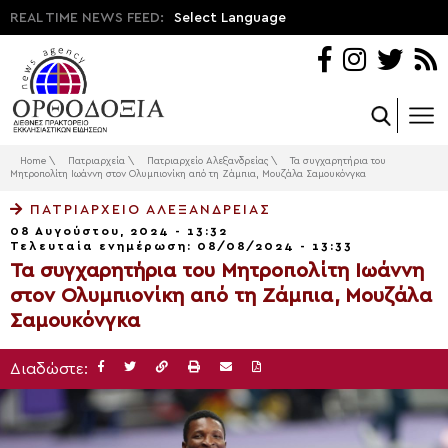
REAL TIME NEWS FEED:
Select Language
Home
\
Πατριαρχεία
\
Πατριαρχείο Αλεξανδρείας
\
Τα συγχαρητήρια του
Μητροπολίτη Ιωάννη στον Ολυμπιονίκη από τη Ζάμπια, Μουζάλα Σαμουκόνγκα
ΠΑΤΡΙΑΡΧΕΊΟ ΑΛΕΞΑΝΔΡΕΊΑΣ
08 Αυγούστου, 2024 - 13:32
Τελευταία ενημέρωση: 08/08/2024 - 13:33
Τα συγχαρητήρια του Μητροπολίτη Ιωάννη
στον Ολυμπιονίκη από τη Ζάμπια, Μουζάλα
Σαμουκόνγκα
Διαδώστε: