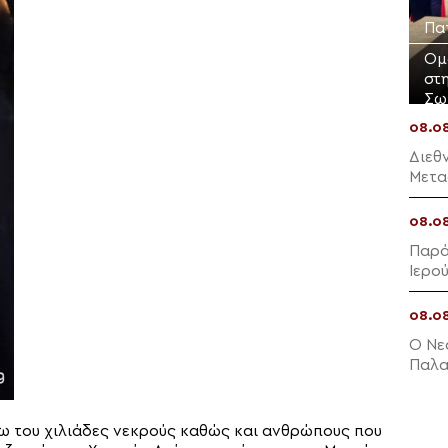
Πα
Ομ
στ
Σω
08.0
Διεθ
Μετα
Κρήτ
08.0
Παρά
Ιερο
στην
08.0
Ο Νε
Παλα
ω του χιλιάδες νεκρούς καθώς και ανθρώπους που