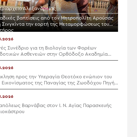
τριαρχείο Αλεξανδρείας
αδικές βαπτίσεις από τον Μητροπολίτη Αρούσας
η Σινγκίντα την εορτή της Μεταμορφώσεως του
τήρος
8.2026
νές Συνέδριο για τη Βιολογία των Φορέων
δοτικών Ασθενειών στην Ορθόδοξο Ακαδημία
ης
8.2026
κληση προς την Υπεραγία Θεοτόκο ενώπιον του
ύ Εικονίσματος της Παναγίας της Ζωοδόχου Πηγής
 Αιδηψό
8.2026
απόλεως Βαρνάβας στον Ι. Ν. Αγίας Παρασκευής
ιοκάστρου