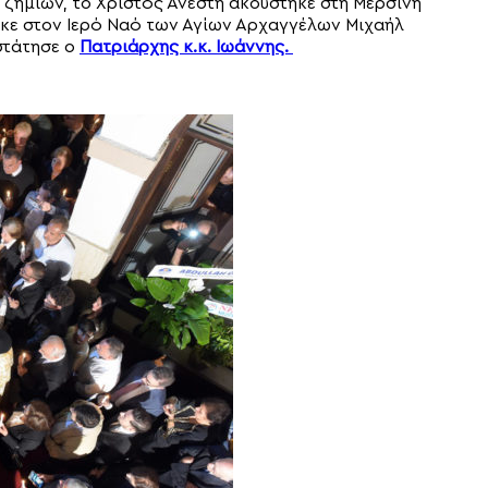
 ζημιών, το Χριστός Ανέστη ακούστηκε στη Μερσίνη
ηκε στον Ιερό Ναό των Αγίων Αρχαγγέλων Μιχαήλ
στάτησε ο
Πατριάρχης κ.κ. Ιωάννης.