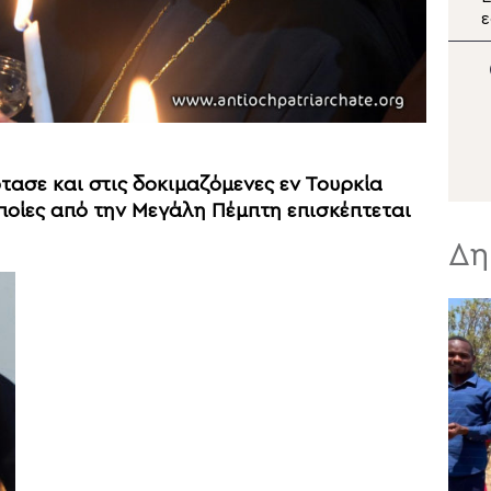
τ
της Παναγίας Αγνούντος
ε
θ
Ά
Ε
ασε και στις δοκιμαζόμενες εν Τουρκία
οποίες από την Μεγάλη Πέμπτη επισκέπτεται
Δη