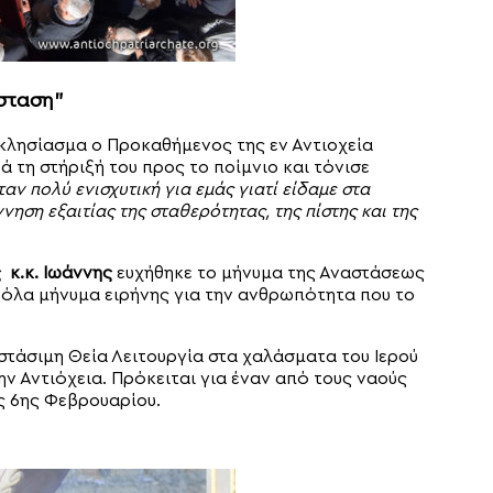
σταση”
κκλησίασμα ο Προκαθήμενος της εν Αντιοχεία
τη στήριξή του προς το ποίμνιο και τόνισε
αν πολύ ενισχυτική για εμάς γιατί είδαμε στα
ηση εξαιτίας της σταθερότητας, της πίστης και της
 κ.κ. Ιωάννης
ευχήθηκε το μήνυμα της Αναστάσεως
’ όλα μήνυμα ειρήνης για την ανθρωπότητα που το
τάσιμη Θεία Λειτουργία στα χαλάσματα του Ιερού
ν Αντιόχεια. Πρόκειται για έναν από τους ναούς
ς 6ης Φεβρουαρίου.