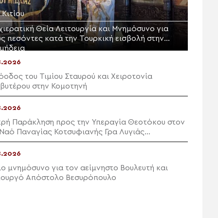
. Κιτίου
χιερατική Θεία Λειτουργία και Μνημόσυνο για
υς πεσόντες κατά την Τουρκική εισβολή στην
μήδεια
8.2026
όοδος του Τιμίου Σταυρού και Χειροτονία
βυτέρου στην Κομοτηνή
8.2026
κρή Παράκληση προς την Υπεραγία Θεοτόκου στον
 Ναό Παναγίας Κοτσυφιανής Γρα Λυγιάς
πετρας
8.2026
ιο μνημόσυνο για τον αείμνηστο Bουλευτή και
ουργό Απόστολο Βεσυρόπουλο