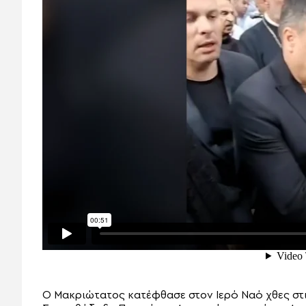
Ο Μακριώτατος κατέφθασε στον Ιερό Ναό χθες στι