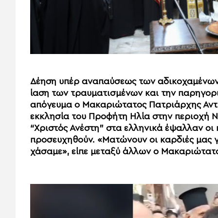
Δέηση υπέρ αναπαύσεως των αδικοχαμένων 
ίαση των τραυματισμένων και την παρηγορι
απόγευμα ο Μακαριώτατος Πατριάρχης Αντιο
εκκλησία του Προφήτη Ηλία στην περιοχή Ν
“Χριστός Ανέστη” στα ελληνικά έψαλλαν οι 
προσευχηθούν. «Ματώνουν οι καρδιές μας 
χάσαμε», είπε μεταξύ άλλων ο Μακαριώτατ