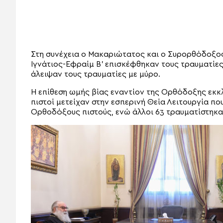
Στη συνέχεια ο Μακαριώτατος και ο Συρορθόδοξος
Ιγνάτιος-Εφραίμ Β’ επισκέφθηκαν τους τραυματίες
άλειψαν τους τραυματίες με μύρο.
Η επίθεση ωμής βίας εναντίον της Ορθόδοξης εκκλ
πιστοί μετείχαν στην εσπερινή Θεία Λειτουργία πο
Ορθοδόξους πιστούς, ενώ άλλοι 63 τραυματίστηκα