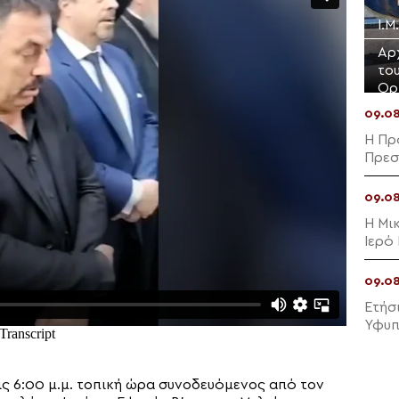
Ι.Μ
Αρ
το
Ορ
09.0
Η Πρ
Πρεσ
09.0
Η Μι
Ιερό
Ιερά
09.0
Ετήσ
Υφυπ
ς 6:00 μ.μ. τοπική ώρα συνοδευόμενος από τον