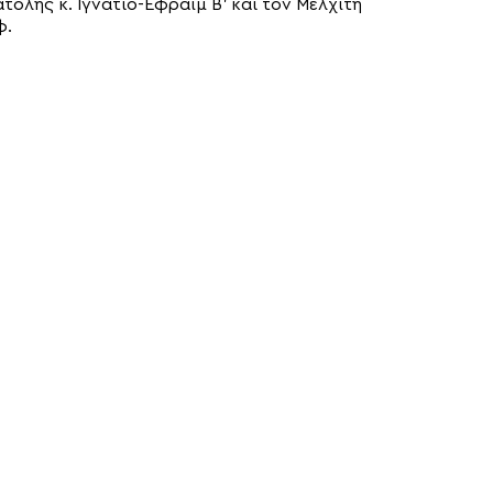
ολής κ. Ιγνάτιο-Εφραίμ Β’ και τον Μελχίτη
φ.