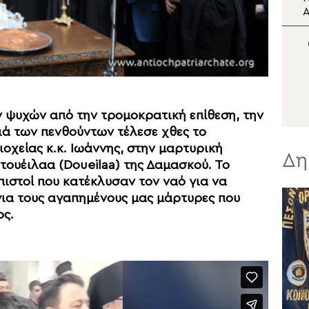
επιτυχώς οι φετινές
Α
κατασκηνώσεις της
Ά
Ιεράς Μητροπόλεως
έ
Σπάρτης
Α
ψυχών από την τρομοκρατική επίθεση, την
ά των πενθούντων τέλεσε χθες το
χείας κ.κ. Ιωάννης, στην μαρτυρική
Δη
τουέιλαα (Doueilaa) της Δαμασκού. Το
πιστοί που κατέκλυσαν τον ναό για να
για τους αγαπημένους μας μάρτυρες που
ος.