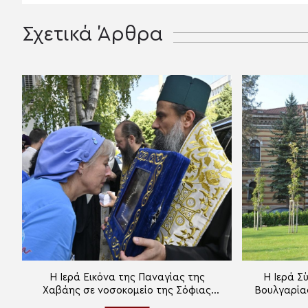
Σχετικά Άρθρα
Η Ιερά Εικόνα της Παναγίας της
Η Ιερά Σ
Χαβάης σε νοσοκομείο της Σόφιας
Βουλγαρίας
προς ευλογία ασθενών και
το