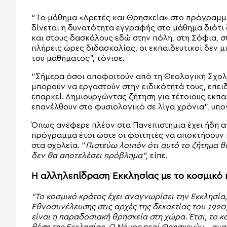
“Το μάθημα «Αρετές και Θρησκεία» στο πρόγραμμα
δίνεται η δυνατότητα εγγραφής στο μάθημα διότι
και στους δασκάλους εδώ στην πόλη, στη Σόφια, σ
πλήρεις ώρες διδασκαλίας, οι εκπαιδευτικοί δεν 
του μαθήματος”, τόνισε.
“Σήμερα όσοι αποφοιτούν από τη Θεολογική Σχολ
μπορούν να εργαστούν στην ειδικότητά τους, επε
επαρκεί. Δημιουργώντας ζήτηση για τέτοιους εκπα
επανέλθουν στο φυσιολογικό σε λίγα χρόνια”, υπο
Όπως ανέφερε πλέον στα Πανεπιστήμια έχει ήδη α
πρόγραμμα έτσι ώστε οι φοιτητές να αποκτήσουν 
στα σχολεία. “
Πιστεύω λοιπόν ότι αυτό το ζήτημα 
δεν θα αποτελέσει πρόβλημα”
, είπε.
Η αλληλεπίδραση Εκκλησίας με το κοσμικό
“Το κοσμικό κράτος έχει αναγνωρίσει την Εκκλησία
Εθνοσυνέλευσης στις αρχές της δεκαετίας του 1920
είναι η παραδοσιακή θρησκεία στη χώρα. Έτσι, το κ