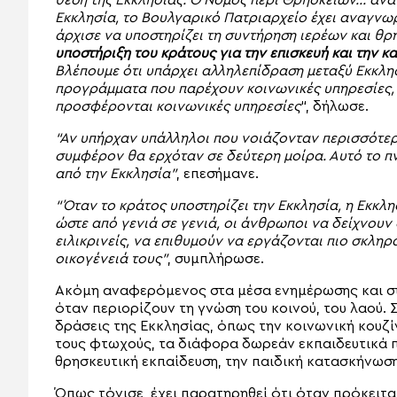
θέση της Εκκλησίας. Ο Νόμος περί Θρησκειών… ανα
Εκκλησία, το Βουλγαρικό Πατριαρχείο έχει αναγνωρ
άρχισε να υποστηρίζει τη συντήρηση ιερέων και θ
υποστήριξη του κράτους για την επισκευή και την 
Βλέπουμε ότι υπάρχει αλληλεπίδραση μεταξύ Εκκλη
προγράμματα που παρέχουν κοινωνικές υπηρεσίες,
προσφέρονται κοινωνικές υπηρεσίες
“, δήλωσε.
“Αν υπήρχαν υπάλληλοι που νοιάζονταν περισσότερ
συμφέρον θα ερχόταν σε δεύτερη μοίρα. Αυτό το πν
από την Εκκλησία”
, επεσήμανε.
“Όταν το κράτος υποστηρίζει την Εκκλησία, η Εκκλησ
ώστε από γενιά σε γενιά, οι άνθρωποι να δείχνουν 
ειλικρινείς, να επιθυμούν να εργάζονται πιο σκληρά
οικογένειά τους”
, συμπλήρωσε.
Ακόμη αναφερόμενος στα μέσα ενημέρωσης και στ
όταν περιορίζουν τη γνώση του κοινού, του λαού. 
δράσεις της Εκκλησίας, όπως την κοινωνική κουζ
τους φτωχούς, τα διάφορα δωρεάν εκπαιδευτικά 
θρησκευτική εκπαίδευση, την παιδική κατασκήνωση
Όπως τόνισε, έχει παρατηρηθεί ότι όταν πρόκειται