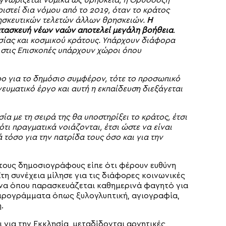
γνωρίζεται νομικά ως θρησκεία, η Ορθόδοξη
ιστεί δια νόμου από το 2019, όταν το κράτος
ρησκευτικών τελετών άλλων θρησκειών.
Η
κατασκευή νέων ναών αποτελεί μεγάλη βοήθεια
.
σίας και κοσμικού κράτους. Υπάρχουν διάφορα
 στις Επισκοπές υπάρχουν χώροι όπου
ο για το δημόσιο συμφέρον, τότε το προσωπικό
ευματικό έργο και αυτή η εκπαίδευση διεξάγεται
ία με τη σειρά της θα υποστηρίξει το κράτος, έτσι
ότι πραγματικά νοιάζονται, έτσι ώστε να είναι
 τόσο για την πατρίδα τους όσο και για την
ους δημοσιογράφους είπε ότι φέρουν ευθύνη
Στη συνέχεια μίλησε για τις διάφορες κοινωνικές
ίνα όπου παρασκευάζεται καθημερινά φαγητό για
προγράμματα όπως ξυλογλυπτική, αγιογραφία,
.
 για την Εκκλησία, μεταδίδονται αρνητικές