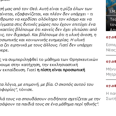
ή μας από τον Θεό. Αυτή είναι η ρίζα όλων των
Ι.
εται, εξαφανίζεται, και πλέον δεν υπάρχει – τι
άνθρωπο να κερδίσει ολόκληρο τον κόσμο και να
Τε
γματα στις δυτικές χώρες που έχουν επιτύχει ένα
το
καετίες βλέπουμε ότι κανείς δεν έχει γλιτώσει από
Απ
ς, τον διχασμό. Και βλέπουμε ότι η υλική άνεση, η
07.0
σωπικής και κοινωνικής ευημερίας. Η υλική
Εσπε
α ζει ειρηνικά με τους άλλους. Γιατί δεν υπάρχει
Νέας
φερε.
χώς να συμπεριληφθεί το μάθημα των Θρησκευτικών
07.0
ουμε στην κατήχηση, την εκκλησιαστική
Μήνυ
ν εκπαίδευση. Γιατί
η πίστη είναι προσωπική
Μητρ
τα λόγια, με επιμονή, με βία. Ο σκοπός αυτού του
07.0
ροφορίες”
, τόνισε.
Η πα
Σωτή
διά τους να σπουδάσουν οτιδήποτε σχετίζεται με την
ράψουν τα παιδιά τους σε ένα μάθημα περί ηθικής”.