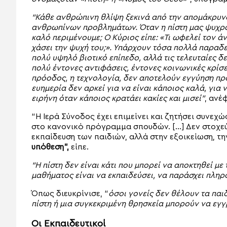
“Κάθε ανθρώπινη θλίψη ξεκινά από την απομάκρυνσ
ανθρωπίνων προβλημάτων. Όταν η πίστη μας ψυχραίν
καλό περιμένουμε; Ο Κύριος είπε: «Τι ωφελεί τον 
χάσει την ψυχή του;». Υπάρχουν τόσα πολλά παραδεί
πολύ υψηλό βιοτικό επίπεδο, αλλά τις τελευταίες δε
πολύ έντονες αντιφάσεις, έντονες κοινωνικές κρίσει
πρόοδος, η τεχνολογία, δεν αποτελούν εγγύηση προ
ευημερία δεν αρκεί για να είναι κάποιος καλά, για ν
ειρήνη όταν κάποιος κρατάει κακίες και μισεί”
, ανέ
“Η Ιερά Σύνοδος έχει επιμείνει και ζητήσει συνε
στο κανονικό πρόγραμμα σπουδών. […] Δεν στοχεύ
εκπαίδευση των παιδιών, αλλά στην εξοικείωση, τη
υπόθεση”,
είπε.
“Η πίστη δεν είναι κάτι που μπορεί να αποκτηθεί με 
μαθήματος είναι να εκπαιδεύσει, να παράσχει πλη
Όπως διευκρίνισε, “
όσοι γονείς δεν θέλουν τα παι
πίστη ή μια συγκεκριμένη θρησκεία μπορούν να εγγ
Οι Εκπαιδευτικοί