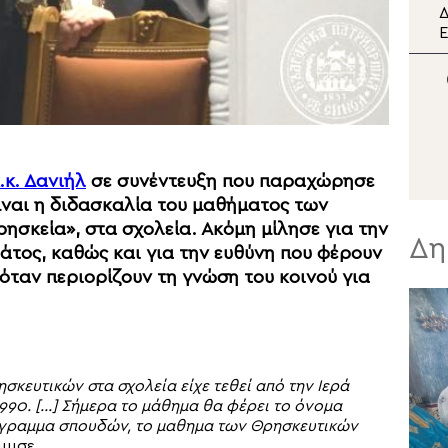
Ο Κρήτης Ευγένιος στη
Δ
διπλή εορτή της Σάμου
Ε
π
Μ
Σ
.κ. Δανιήλ
σε συνέντευξη που παραχώρησε
ναι η διδασκαλία του μαθήματος των
ρησκεία», στα σχολεία. Ακόμη μίλησε για την
Δη
άτος, καθώς και για την ευθύνη που φέρουν
όταν περιορίζουν τη γνώση του κοινού για
σκευτικών στα σχολεία είχε τεθεί από την Ιερά
990. […] Σήμερα το μάθημα θα φέρει το όνομα
ρόγραμμα σπουδών, το μαθημα των Θρησκευτικών
μισε.