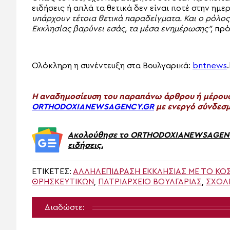
ειδήσεις ή απλά τα θετικά δεν είναι ποτέ στην ημε
υπάρχουν τέτοια θετικά παραδείγματα. Και ο ρόλος
Εκκλησίας βαρύνει εσάς, τα μέσα ενημέρωσης”,
πρό
Ολόκληρη η συνέντευξη στα Βουλγαρικά:
bntnews
H αναδημοσίευση του παραπάνω άρθρου ή μέρους 
ORTHODOXIANEWSAGENCY.GR
με ενεργό σύνδεσμ
Ακολούθησε το ORTHODOXIANEWSAGENCY.
ειδήσεις.
ΕΤΙΚΈΤΕΣ:
ΑΛΛΗΛΕΠΊΔΡΑΣΗ ΕΚΚΛΗΣΊΑΣ ΜΕ ΤΟ ΚΟ
ΘΡΗΣΚΕΥΤΙΚΏΝ
,
ΠΑΤΡΙΑΡΧΕΊΟ ΒΟΥΛΓΑΡΊΑΣ
,
ΣΧΟΛ
Διαδώστε: