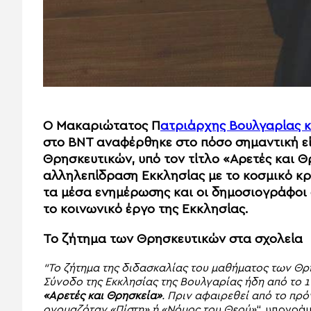
Ο Μακαριώτατος Π
ατριάρχης Βουλγαρίας κ
στο BNT αναφέρθηκε στο πόσο σημαντική εί
Θρησκευτικών, υπό τον τίτλο «Αρετές και Θ
αλληλεπίδραση Εκκλησίας με το κοσμικό κρ
τα μέσα ενημέρωσης και οι δημοσιογράφοι 
το κοινωνικό έργο της Εκκλησίας.
Το ζήτημα των Θρησκευτικών στα σχολεία
“Το ζήτημα της διδασκαλίας του μαθήματος των Θρη
Σύνοδο της Εκκλησίας της Βουλγαρίας ήδη από το 1
«Αρετές και Θρησκεία»
. Πριν αφαιρεθεί από το π
ονομαζόταν «Πίστη» ή «Νόμος του Θεού»
“, υπογράμ