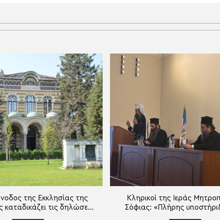
ύνοδος της Εκκλησίας της
Κληρικοί της Ιεράς Μητρο
 καταδικάζει τις δηλώσεις
Σόφιας: «Πλήρης υποστήρι
υ Αρχιμ. Νικάνορα
Πατριάρχη Δανιήλ»