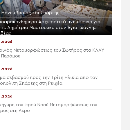
Μ. Μονεμβασίας και Σπάρτης
σσαρακονθήμερο Αρχιερατικό μνημόσυνο για
ν π. Δημήτριο Μαρτσούκο στον Άγιο Ιωάννη
ιδέας
8.2026
ρινός Μεταμορφώσεως του Σωτήρος στα ΚΑΑΥ
 Περάμου
8.2026
μα σεβασμού προς την Τρίτη Ηλικία από τον
οπολίτη Σπάρτης στη Ρειχέα
8.2026
νήγυρη του Ιερού Ναού Μεταμορφώσεως του
ρος στη Λέρο