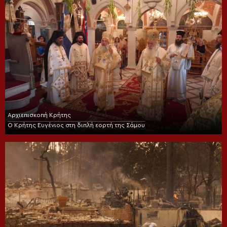
Αρχιεπισκοπή Κρήτης
Ο Κρήτης Ευγένιος στη διπλή εορτή της Σάμου