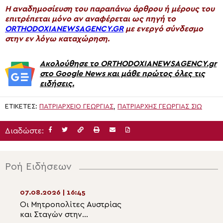
H αναδημοσίευση του παραπάνω άρθρου ή μέρους του
επιτρέπεται μόνο αν αναφέρεται ως πηγή το
ORTHODOXIANEWSAGENCY.GR
με ενεργό σύνδεσμο
στην εν λόγω καταχώρηση.
Ακολούθησε το ORTHODOXIANEWSAGENCY.gr
στο Google News και μάθε πρώτος όλες τις
ειδήσεις.
ΕΤΙΚΈΤΕΣ:
ΠΑΤΡΙΑΡΧΕΊΟ ΓΕΩΡΓΊΑΣ
,
ΠΑΤΡΙΆΡΧΗΣ ΓΕΩΡΓΊΑΣ ΣΙΏ
Διαδώστε:
Ροή Ειδήσεων
07.08.2026 | 16:45
07.08.2026 | 15:0
Οι Μητροπολίτες Αυστρίας
Μητροπολίτης
και Σταγών στην
Θεσσαλιώτιδος: