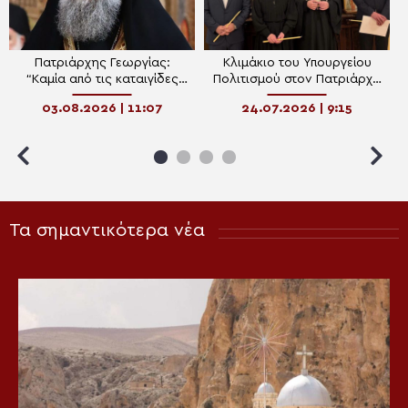
Πατριάρχης Γεωργίας:
Κλιμάκιο του Υπουργείου
“Καμία από τις καταιγίδες
Πολιτισμού στον Πατριάρχη
που έπληξαν την Εκκλησία
Γεωργίας για την προστασία
03.08.2026 | 11:07
24.07.2026 | 9:15
και το έθνος δεν φόβισε τον
της πολιτισμικής
Πατριάρχη Ηλία”
κληρονομιάς
Τα σημαντικότερα νέα