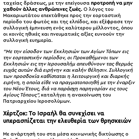
ταχείας δράσεως, με την επείγουσα
προτροπή να μην
χαθούν άλλες ανθρώπινες ζωές.
Ο λόγος του
Μακαριωτάτου επεκτάθηκε προς την εορταστική
περίοδο του φωτός και της ελπίδος, και εξέφρασε την
συλλογική έμπνευση ενός καλύτερου μέλλοντος, όπου
οι κοινές ηθικές και πνευματικές αξίες ευνοούν την
συλλογική ευημερία.
“Με την είσοδον των Εκκλησιών των Αγίων Τόπων εις
την εορταστικήν περίοδον, οι Προκαθήμενοι των
Εκκλησιών εις την Ιερουσαλήμ απευθύνουν τας θερμάς
ευχάς αυτών διά ειρήνην και καλήν θέλησιν. Συλλογική
των προσδοκία καθίσταται η λειτουργική και διαρκής
ειρήνη, η οποία είθε να πραγματοποιηθή με την έναρξιν
του Νέου Έτους, διά να παράσχη παρηγορίαν εις τους
Αγίους Τόπους”,
καταλήγει η ανακοίνωση του
Πατριαρχείου Ιεροσολύμων.
Χέρτζοκ: Το Ισραήλ θα συνεχίσει να
υπερασπίζεται την ελευθερία των θρησκειών
Με ανάρτησή του στα μέσα κοινωνικής δικτύωσης ο