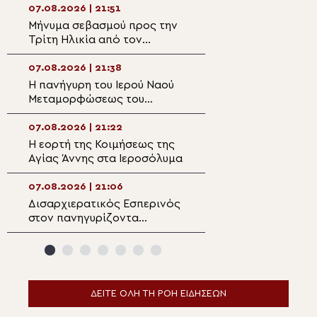
Σωτήρος στην Αί
07.08.2026 | 21:51
07.08.2026 | 20:
Μήνυμα σεβασμού προς την
Επίσκεψη του Υ
Τρίτη Ηλικία από τον
Ναυτιλίας και Ν
Μητροπολίτη Σπάρτης στη
Πολιτικής στον 
Ρειχέα
Λέρου
07.08.2026 | 21:38
07.08.2026 | 20:
Η πανήγυρη του Ιερού Ναού
Πρώτη Παράκλησ
Μεταμορφώσεως του
Ναό της Παναγία
Σωτήρος στη Λέρο
Κάστρου Λέρου
07.08.2026 | 21:22
07.08.2026 | 19:4
Η εορτή της Κοιμήσεως της
Ο Μητροπολίτης
Αγίας Άννης στα Ιεροσόλυμα
Αρκαλοχωρίου σ
για τα θύματα τη
ναζιστικής κατο
07.08.2026 | 21:06
07.08.2026 | 19:3
Εμπάρου
Δισαρχιερατικός Εσπερινός
Ο Μητροπολίτης 
στον πανηγυρίζοντα
στην Σκήτη Αγία
Μητροπολιτικό Ναό της
Αγίου Όρους
Μεταμορφώσεως του
Σωτήρος στην Ερμούπολη
ΔΕΙΤΕ ΟΛΗ ΤΗ ΡΟΗ ΕΙΔΗΣΕΩΝ