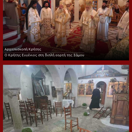
Αρχιεπισκοπή Κρήτης
Ο Κρήτης Ευγένιος στη διπλή εορτή της Σάμου