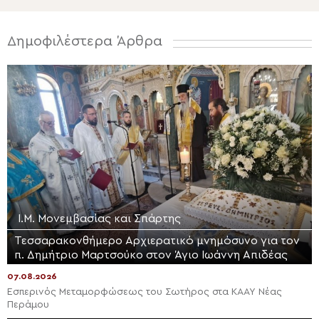
Δημοφιλέστερα Άρθρα
Ι.Μ. Μονεμβασίας και Σπάρτης
Τεσσαρακονθήμερο Αρχιερατικό μνημόσυνο για τον
π. Δημήτριο Μαρτσούκο στον Άγιο Ιωάννη Απιδέας
07.08.2026
Εσπερινός Μεταμορφώσεως του Σωτήρος στα ΚΑΑΥ Νέας
Περάμου