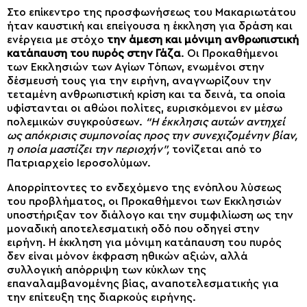
Στο επίκεντρο της προσφωνήσεως του Μακαριωτάτου
ήταν καυστική και επείγουσα η έκκληση για δράση και
ενέργεια με στόχο
την άμεση και μόνιμη ανθρωπιστική
κατάπαυση του πυρός στην Γάζα
. Οι Προκαθήμενοι
των Εκκλησιών των Αγίων Τόπων, ενωμένοι στην
δέσμευσή τους για την ειρήνη, αναγνωρίζουν την
τεταμένη ανθρωπιστική κρίση και τα δεινά, τα οποία
υφίστανται οι αθώοι πολίτες, ευρισκόμενοι εν μέσω
πολεμικών συγκρούσεων.
“Η έκκλησις αυτών αντηχεί
ως απόκρισις συμπονοίας προς την συνεχιζομένην βίαν,
η οποία μαστίζει την περιοχήν”,
τονίζεται από το
Πατριαρχείο Ιεροσολύμων.
Απορρίπτοντες το ενδεχόμενο της ενόπλου λύσεως
του προβλήματος, οι Προκαθήμενοι των Εκκλησιών
υποστήριξαν τον διάλογο και την συμφιλίωση ως την
μοναδική αποτελεσματική οδό που οδηγεί στην
ειρήνη. Η έκκληση για μόνιμη κατάπαυση του πυρός
δεν είναι μόνον έκφραση ηθικών αξιών, αλλά
συλλογική απόρριψη των κύκλων της
επαναλαμβανομένης βίας, αναποτελεσματικής για
την επίτευξη της διαρκούς ειρήνης.