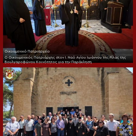
Οικουμενικό Πατριαρχείο
Ο Οικουμενικός Πατριάρχης στον I. Ναό Αγίου Ιωάννου της Ρίλας της
Βουλγαροφώνου Κοινότητος για την Παράκληση