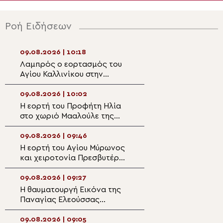
Ροή Ειδήσεων
09.08.2026 | 10:18
09.08.2026 | 08:
Λαμπρός ο εορτασμός του
Ο Μητροπολίτης
Αγίου Καλλινίκου στην
Αρκαλοχωρίου σ
Έδεσσα
Ναό Αγίας Παρα
Κατωφύγι
09.08.2026 | 10:02
09.08.2026 | 08:
Η εορτή του Προφήτη Ηλία
9 Αυγούστου: Εο
στο χωριό Μααλούλε της
Απόστολος Ματθ
Ναζαρέτ
09.08.2026 | 09:46
09.08.2026 | 06:4
Η εορτή του Αγίου Μύρωνος
ΖΩΝΤΑΝΑ: Όρθρο
και χειροτονία Πρεσβυτέρου
Λειτουργία από 
στο Ηράκλειο
Ναό Αγίου Γεωργ
Παπάγου – Ψάλλε
09.08.2026 | 09:27
08.08.2026 | 22:
Ελληνική Βυζαντ
Η θαυματουργή Εικόνα της
Πανηγυρίζει η Μ
(ΒΙΝΤΕΟ)
Παναγίας Ελεούσσας
Αγίου Λαυρεντίο
Πάτμου
09.08.2026 | 09:05
08.08.2026 | 21:4