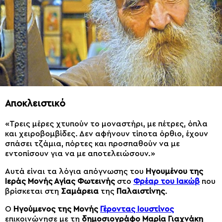
Αποκλειστικό
«Τρεις μέρες χτυπούν το μοναστήρι, με πέτρες, όπλα
και χειροβομβίδες. Δεν αφήνουν τίποτα όρθιο, έχουν
σπάσει τζάμια, πόρτες και προσπαθούν να με
εντοπίσουν για να με αποτελειώσουν.»
Αυτά είναι τα λόγια απόγνωσης του
Ηγουμένου της
Ιεράς Μονής Αγίας Φωτεινής
στο
Φρέαρ του Ιακώβ
που
βρίσκεται στη
Σαμάρεια
της
Παλαιστίνης
.
Ο
Ηγούμενος της Μονής
Γέροντας Ιουστίνος
επικοινώνησε με τη
δημοσιογράφο Μαρία Γιαχνάκη