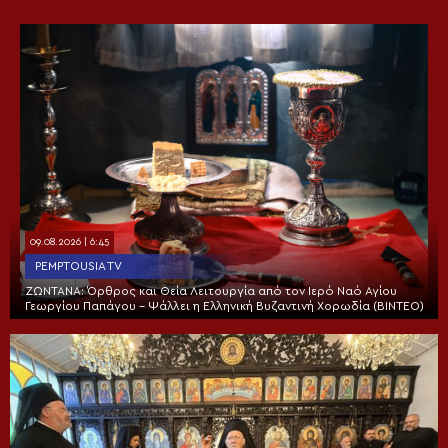
09.08.2026 | 6:45
PEMPTOUSIA TV
ΖΩΝΤΑΝΑ: Όρθρος και Θεία Λειτουργία από τον Ιερό Ναό Αγίου
Γεωργίου Παπάγου – Ψάλλει η Ελληνική Βυζαντινή Χορωδία (ΒΙΝΤΕΟ)