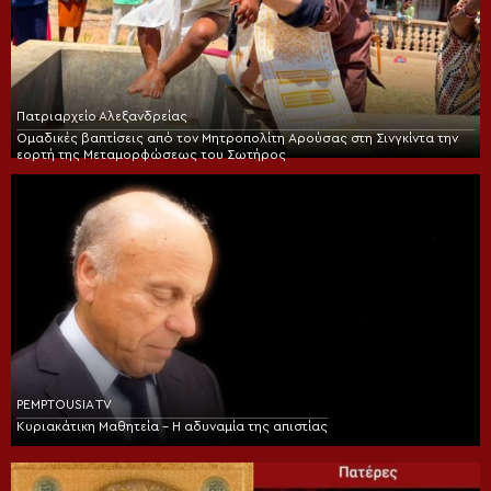
Πατριαρχείο Αλεξανδρείας
Ομαδικές βαπτίσεις από τον Μητροπολίτη Αρούσας στη Σινγκίντα την
εορτή της Μεταμορφώσεως του Σωτήρος
PEMPTOUSIA TV
Κυριακάτικη Μαθητεία – Η αδυναμία της απιστίας