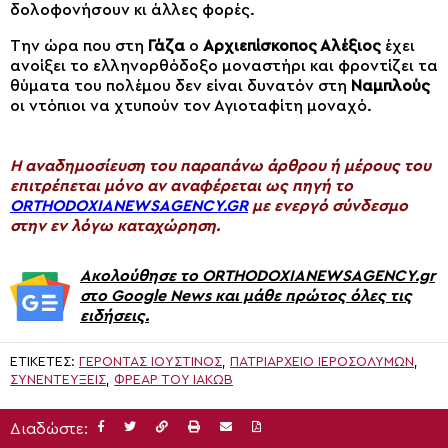
δολοφονήσουν κι άλλες φορές.
Την ώρα που στη
Γάζα
ο
Αρχιεπίσκοπος Αλέξιος
έχει
ανοίξει το ελληνορθόδοξο μοναστήρι και φροντίζει τα
θύματα του πολέμου δεν είναι δυνατόν στη
Ναμπλούς
οι ντόπιοι να χτυπούν τον Αγιοταφίτη μοναχό.
H αναδημοσίευση του παραπάνω άρθρου ή μέρους του
επιτρέπεται μόνο αν αναφέρεται ως πηγή το
ORTHODOXIANEWSAGENCY.GR
με ενεργό σύνδεσμο
στην εν λόγω καταχώρηση.
Ακολούθησε το ORTHODOXIANEWSAGENCY.gr
στο Google News και μάθε πρώτος όλες τις
ειδήσεις.
ΕΤΙΚΈΤΕΣ:
ΓΈΡΟΝΤΑΣ ΙΟΥΣΤΊΝΟΣ
,
ΠΑΤΡΙΑΡΧΕΊΟ ΙΕΡΟΣΟΛΎΜΩΝ
,
ΣΥΝΕΝΤΕΎΞΕΙΣ
,
ΦΡΈΑΡ ΤΟΥ ΙΑΚΏΒ
Διαδώστε: