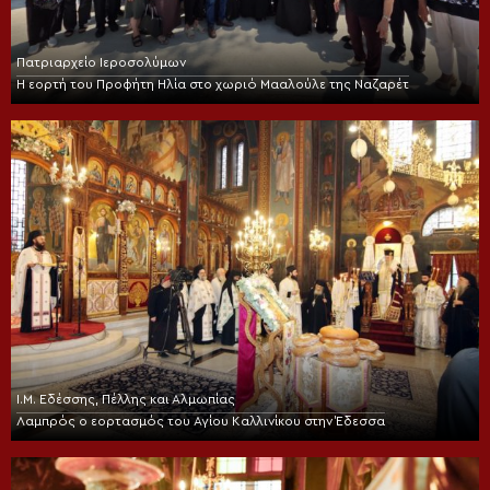
Πατριαρχείο Ιεροσολύμων
Η εορτή του Προφήτη Ηλία στο χωριό Μααλούλε της Ναζαρέτ
Ι.Μ. Εδέσσης, Πέλλης και Αλμωπίας
Λαμπρός ο εορτασμός του Αγίου Καλλινίκου στην Έδεσσα