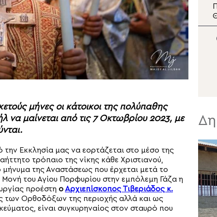
Ο Μητροπολίτης
Π
Αρκαλοχωρίου σε
Θ
εκδήλωση για τα θύματα
Α
της ναζιστικής κατοχής
της Εμπάρου
ετούς μήνες οι κάτοικοι της πολύπαθης
Δη
λ να μαίνεται από τις 7 Οκτωβρίου 2023, με
ύνται.
 την Εκκλησία μας να εορτάζεται στο μέσο της
αήττητο τρόπαιο της νίκης κάθε Χριστιανού,
 μήνυμα της Αναστάσεως που έρχεται μετά το
η Μονή του Αγίου Πορφυρίου στην εμπόλεμη Γάζα η
ουργίας προέστη
ο
Αρχιεπίσκοπος Τιβεριάδος κ.
ης των Ορθοδόξων της περιοχής αλλά και ως
ύματος, είναι συγκυρηναίος στον σταυρό που