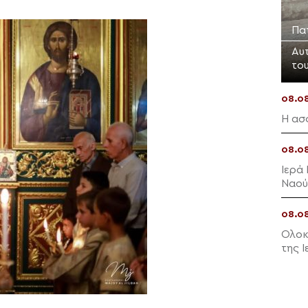
Πα
Αυ
το
08.0
Η ασ
08.0
Ιερά
Ναού
08.0
Ολοκ
της 