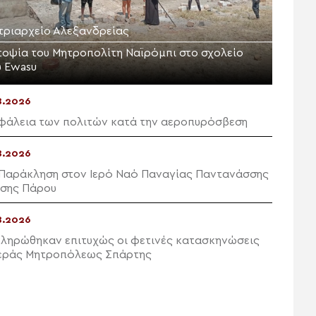
τριαρχείο Αλεξανδρείας
τοψία του Μητροπολίτη Ναϊρόμπι στο σχολείο
υ Ewasu
8.2026
φάλεια των πολιτών κατά την αεροπυρόσβεση
8.2026
 Παράκληση στον Ιερό Ναό Παναγίας Παντανάσσης
σης Πάρου
8.2026
ληρώθηκαν επιτυχώς οι φετινές κατασκηνώσεις
Ιεράς Μητροπόλεως Σπάρτης