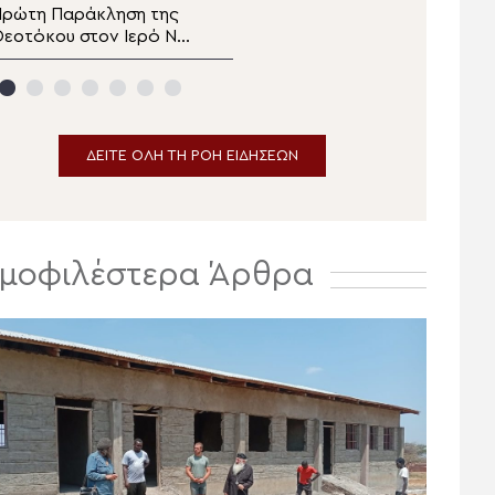
ρώτη Παράκληση της
Προσφορά τροφίμων
εοτόκου στον Ιερό Ναό
από τη Μητρόπολη
γίου Παϊσίου Ιωαννίνων
Κερκύρας
ΔΕΙΤΕ ΟΛΗ ΤΗ ΡΟΗ ΕΙΔΗΣΕΩΝ
μοφιλέστερα Άρθρα