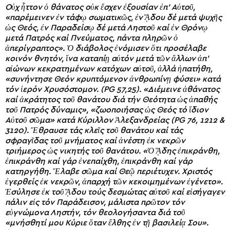
Οὐχ ἧττον ὁ θάνατος οὐκ ἔσχεν ἐξουσίαν ἐπ’ Αὐτοῦ,
«παρέμεινεν ἐν τάφῳ σωματικῶς, ἐν ᾍδου δέ μετά ψυχῆς
ὡς Θεός, ἐν Παραδείσῳ δέ μετά Ληστοῦ καί ἐν Θρόνῳ
μετά Πατρός καί Πνεύματος, πάντα πληρῶν ὁ
ἀπερίγραπτος». Ὁ διάβολος ἐνόμισεν ὅτι προσέλαβε
κοινόν θνητόν, ἵνα καταπίῃ αὐτόν μετά τῶν ἄλλων ἀπ’
αἰώνων κεκρατημένων κατόχων αὐτοῦ, ἀλλά ἠπατήθη,
«συνήντησε Θεόν κρυπτόμενον ἀνθρωπίνῃ φύσει» κατά
τόν ἱερόν Χρυσόστομον. (PG 57,25). «Διέμεινε ἀθάνατος
καί ἀκράτητος τοῦ θανάτου διά τήν Θεότητα ὡς ἀπαθής
τοῦ Πατρός δύναμις», «ζωοποιήσας ὡς Θεός τό ἴδιον
Αὐτοῦ σῶμα» κατά Κύριλλον Ἀλεξανδρείας (PG 76, 1212 &
3120). Ἔθραυσε τάς κλεῖς τοῦ θανάτου καί τάς
σφραγῖδας τοῦ μνήματος καί ἀνέστη ἐκ νεκρῶν
τριήμερος ὡς νικητής τοῦ θανάτου. «Ὁ ᾍδης ἐπικράνθη,
ἐπικράνθη καί γάρ ἐνεπαίχθη, ἐπικράνθη καί γάρ
κατηργήθη. Ἔλαβε σῶμα καί Θεῷ περιέτυχεν. Χριστός
ἐγερθείς ἐκ νεκρῶν, ἀπαρχή τῶν κεκοιμημένων ἐγένετο».
Ἐσύλησε ἐκ τοῦ ᾍδου τούς δεσμώτας αὐτοῦ καί εἰσήγαγεν
πάλιν εἰς τόν Παράδεισον, μάλιστα πρῶτον τόν
εὐγνώμονα Ληστήν, τόν θεολογήσαντα διά τοῦ
«μνήσθητί μου Κύριε ὅταν ἔλθης ἐν τῇ βασιλείᾳ Σου».