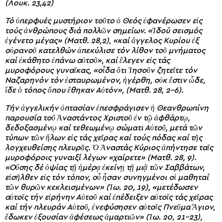
(Λουκ. 23,42)
Τό ὑπερφυές μυστήριον τοῦτο ὁ Θεός ἐφανέρωσεν εἰς
τούς ἀνθρώπους διά πολλῶν σημείων. «Ἰδού σεισμός
ἐγένετο μέγας» (Ματθ. 28,2), «καί ἄγγελος Κυρίου ἐξ
οὐρανοῦ κατελθών ἀπεκύλισε τόν λίθον τοῦ μνήματος
καί ἐκάθητο ἐπάνω αὐτοῦ», καί ἔλεγεν εἰς τάς
μυροφόρους γυναῖκας, «οἶδα ὅτι Ἰησοῦν ζητεῖτε τόν
Ναζαρηνόν τόν ἐσταυρωμένον, ἠγέρθη, οὐκ ἔστιν ὧδε,
ἴδε ὁ τόπος ὅπου ἔθηκαν Αὐτόν», (Ματθ. 28, 2-6).
Τήν ἀγγελικήν ὀπτασίαν ἐπεσφράγισεν ἡ Θεανθρωπίνη
παρουσία τοῦ Ἀναστάντος Χριστοῦ ἐν τῷ ἀφθάρτῳ,
δεδοξασμένῳ καί τεθεωμένῳ σώματι Αὐτοῦ, μετά τῶν
τύπων τῶν ἥλων εἰς τάς χεῖρας καί τούς πόδας καί τῆς
λογχευθείσης πλευρᾶς. Ὁ Ἀναστάς Κύριος ἀπήντησε ταῖς
μυροφόροις γυναιξί λέγων «χαίρετε» (Ματθ. 28, 9).
«Οὔσης δέ ὀψίας τῇ ἡμέρᾳ ἐκείνῃ τῇ μιᾷ τῶν Σαββάτων,
εἰσῆλθεν εἰς τόν τόπον, οὗ ἦσαν συνηγμένοι οἱ μαθηταί
τῶν θυρῶν κεκλεισμένων» (Ἰω. 20, 19), «μετέδωσεν
αὐτοῖς τήν εἰρήνην Αὐτοῦ καί ἐπέδειξεν αὐτοῖς τάς χεῖρας
καί τήν πλευράν Αὐτοῦ, ἐνεφύσησεν αὐτοῖς Πνεῦμα Ἅγιον,
ἔδωκεν ἐξουσίαν ἀφέσεως ἁμαρτιῶν» (Ἰω. 20, 21-23),