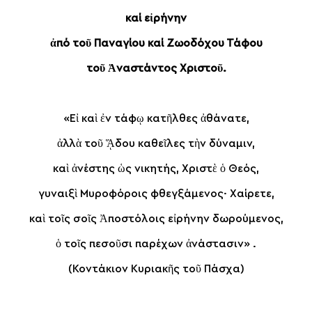
καί εἰρήνην
ἀπό τοῦ Παναγίου καί Ζωοδόχου Τάφου
τοῦ Ἀναστάντος Χριστοῦ.
«Εἰ καὶ ἐν τάφῳ κατῆλθες ἀθάνατε,
ἀλλὰ τοῦ ᾍδου καθεῖλες τὴν δύναμιν,
καὶ ἀνέστης ὡς νικητής, Χριστὲ ὁ Θεός,
γυναιξὶ Μυροφόροις φθεγξάμενος· Χαίρετε,
καὶ τοῖς σοῖς Ἀποστόλοις εἰρήνην δωρούμενος,
ὁ τοῖς πεσοῦσι παρέχων ἀνάστασιν» .
(Κοντάκιον Κυριακῆς τοῦ Πάσχα)