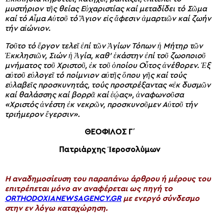
μυστήριον τῆς θείας Εὐχαριστίας καί μεταδίδει τό Σῶμα
καί τό Αἷμα Αὐτοῦ τό Ἅγιον εἰς ἄφεσιν ἁμαρτιῶν καί ζωήν
τήν αἰώνιον.
Τοῦτο τό ἔργον τελεῖ ἐπί τῶν Ἁγίων Τόπων ἡ Μήτηρ τῶν
Ἐκκλησιῶν, Σιών ἡ Ἁγία, καθ’ ἑκάστην ἐπί τοῦ ζωοποιοῦ
μνήματος τοῦ Χριστοῦ, ἐκ τοῦ ὁποίου Οὗτος ἀνέθορεν. Ἐξ
αὐτοῦ εὐλογεῖ τό ποίμνιον αὐτῆς ὅπου γῆς καί τούς
εὐλαβεῖς προσκυνητάς, τούς προστρέξαντας «ἐκ δυσμῶν
καί θαλάσσης καί βορρᾶ καί ἑῴας», ἀναφωνοῦσα
«Χριστός ἀνέστη ἐκ νεκρῶν, προσκυνοῦμεν Αὐτοῦ τήν
τριήμερον ἔγερσιν».
ΘΕΟΦΙΛΟΣ Γ΄
Πατριάρχης Ἱεροσολύμων
H αναδημοσίευση του παραπάνω άρθρου ή μέρους του
επιτρέπεται μόνο αν αναφέρεται ως πηγή το
ORTHODOXIANEWSAGENCY.GR
με ενεργό σύνδεσμο
στην εν λόγω καταχώρηση.