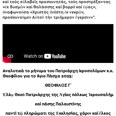
καί τούς εὐλαβεῖς προσκυνητάς, τούς προστρέξαντας
«ἐκ δυσμῶν καί θαλάσσης καί βορρᾶ καί ἑῴας»,
ἀναφωνοῦσα «Χριστός ἀνέστη ἐκ νεκρῶν,
προσκυνοῦμεν Αὐτοῦ τήν τριήμερον ἔγερσιν»”.
Αναλυτικά το μήνυμα του Πατριάρχη Ιεροσολύμων κ.κ.
Θεοφίλου για το Άγιο Πάσχα 2025:
ΘΕΟΦΙΛΟΣ Γ΄
Ἐλέῳ Θεοῦ Πατριάρχης τῆς Ἁγίας πόλεως Ἱερουσαλήμ
καί πάσης Παλαιστίνης
παντί τῷ πληρώματι τῆς Ἐκκλησίας, χάριν καί ἔλεος