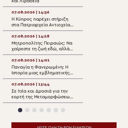
και Λιβαδειά
Πανηγύρισε την
της παλαιάς ιερ
Λειψανοθήκης –
07.08.2026 | 14:36
07.08.2026 | 13:0
υποδοχή παρουσ
Η Κύπρος παρέχει στήριξη
Το “The Chios Fe
Επισκόπου Χρισ
στα Πατριαρχεία Αντιοχείας
τον Πατριάρχη
και Ιεροσολύμων
Αλεξανδρείας Θ
07.08.2026 | 14:18
07.08.2026 | 12:4
Μητροπολίτης Πειραιώς: Να
Στην Μονή Μετ
χαίρεστε τη ζωή εδώ, αλλά
Δρυοβούνου ο
να έχετε τον νου σας και την
Μητροπολίτης Κ
καρδιά σας στους ουρανούς
Αμφιλόχιος
07.08.2026 | 14:01
07.08.2026 | 12:2
Παναγία η Φανερωμένη: Η
Δημητριάδος Ιγν
Ιστορία μιας εμβληματικής
Παναγία μας δεί
Μονής
δρόμο της ταπεί
της σιωπής»
07.08.2026 | 13:44
07.08.2026 | 12:1
Σε Ιτέα και Δροσιά για την
Άρτης Καλλίνικο
εορτή της Μεταμορφώσεως
«Προσευχόμενοι
του Σωτήρος ο Θηβών
Παναγία, συναντ
Γεώργιος
Χριστό»
ΔΕΙΤΕ ΟΛΗ ΤΗ ΡΟΗ ΕΙΔΗΣΕΩΝ