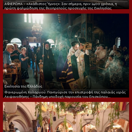
ΑΦΙΕΡΩΜΑ – «Ακάθιστος Ύμνος»: Σαν σήμερα, πριν 1400 χρόνια, η
πρώτη ψαλμώδηση της θεοπρεπούς προσευχής της Εκκλησίας
Εκκλησία της Ελλάδος
Φανερωμένη Χολαργού: Πανηγύρισε την επιστροφή της παλαιάς ιεράς
Λειψανοθήκης – Πάνδημη υποδοχή παρουσία του Επισκόπου
Χριστουπόλεως