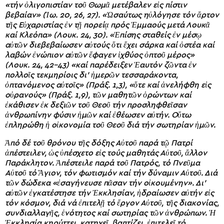
«τήν ὀλιγοπιστίαν τοῦ Θωμᾶ μετέβαλεν εἰς πίστιν
βεβαίαν» (Ἰω. 20, 26, 27). «Ὡσαύτως ηὐλόγησε τόν ἄρτον
τῆς Εὐχαριστίας ἐν τῇ πορείᾳ πρός Ἐμμαούς μετά Λουκᾶ
καί Κλεόπα» (Λουκ. 24, 30). «Ἐπίσης σταθείς ἐν μέσῳ
αὐτῶν διεβεβαίωσεν αὐτούς ὅτι ἔχει σάρκα καί ὀστέα καί
λαβών ἐνώπιον αὐτῶν ἔφαγεν ἰχθύος ὀπτοῦ μέρος»
(Λουκ. 24, 42-43) «καί παρέδειξεν Ἑαυτόν ζῶντα ἐν
πολλοῖς τεκμηρίοις δι’ ἡμερῶν τεσσαράκοντα,
ὀπτανόμενος αὐτοῖς» (Πράξ. 1,3), «ὅτε καί ἀνελήφθη εἰς
οὐρανούς» (Πράξ. 1,9), τῶν μαθητῶν ὁρώντων καί
ἐκάθισεν ἐκ δεξιῶν τοῦ Θεοῦ τήν προσληφθεῖσαν
ἀνθρωπίνην φύσιν ἡμῶν καί ἐθέωσεν αὐτήν. Οὕτω
ἐπληρώθη ἡ οἰκονομία τοῦ Θεοῦ διά τήν σωτηρίαν ἡμῶν.
Ἀπό δέ τοῦ θρόνου τῆς δόξης Αὐτοῦ παρά τῷ Πατρί
ἀπέστειλεν, ὡς ὑπέσχετο εἰς τούς μαθητάς Αὐτοῦ, ἄλλον
Παράκλητον. Ἀπέστειλε παρά τοῦ Πατρός, τό Πνεῦμα
Αὐτοῦ τό Ἅγιον, τόν φωτισμόν καί τήν δύναμιν Αὐτοῦ. Διά
τῶν δώδεκα «ἐσαγήνευσε πᾶσαν τήν οἰκουμένην». Δι’
αὐτῶν ἐγκατέστησε τήν Ἐκκλησίαν, ἡδραίωσεν αὐτήν εἰς
τόν κόσμον, διά νά ἐπιτελῇ τό ἔργον Αὐτοῦ, τῆς διακονίας,
συνδιαλλαγῆς, ἑνότητος καί σωτηρίας τῶν ἀνθρώπων. Ἡ
Ἐκκλησία κηρύττει, κατηχεῖ, βαπτίζει, ἐπιτελεῖ τό