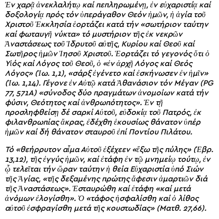
Ἐν χαρᾷ ἀνεκλαλήτῳ καί πεπληρωμένῃ, ἐν εὐχαριστίᾳ καί
δοξολογίᾳ πρός τόν ὑπεράγαθον Θεόν ἡμῶν, ἡ ἁγία τοῦ
Χριστοῦ Ἐκκλησία ἑορτάζει κατά τήν «σωτήριον ταύτην
καί φωταυγῆ νύκτα» τό μυστήριον τῆς ἐκ νεκρῶν
Ἀναστάσεως τοῦ Ἱδρυτοῦ αὐτῆς, Κυρίου καί Θεοῦ καί
Σωτῆρος ἡμῶν Ἰησοῦ Χριστοῦ. Ἑορτάζει τό γεγονός ὅτι ὁ
Υἱός καί Λόγος τοῦ Θεοῦ, ὁ «ἐν ἀρχῇ Λόγος καί Θεός
Λόγος» (Ἰω. 1,1), «σάρξ ἐγένετο καί ἐσκήνωσεν ἐν ἡμῖν»
(Ἰω. 1,14). Γέγονε ἐν Αὐτῷ κατά Ἀθανάσιον τόν Μέγαν (PG
77, 571Α) «σύνοδος δύο πραγμάτων ἀνομοίων κατά τήν
φύσιν, Θεότητος καί ἀνθρωπότητος». Ἐν τῇ
προσληφθείσῃ δέ σαρκί Αὐτοῦ, εὐδοκίᾳ τοῦ Πατρός, ἐκ
φιλανθρωπίας ἄκρας, ἐδέχθη ἑκουσίως θάνατον ὑπέρ
ἡμῶν καί δή θάνατον σταυροῦ ἐπί Ποντίου Πιλάτου.
Τό «θεήρρυτον αἷμα Αὐτοῦ ἐξέχεεν «ἔξω τῆς πύλης» (Ἑβρ.
13,12), τῆς ἐγγύς ἡμῶν, καί ἐτάφη ἐν τῷ μνημείῳ τούτῳ, ἐν
ᾧ τελεῖται τήν ὥραν ταύτην ἡ θεία Εὐχαριστία ὑπό Σιών
τῆς Ἁγίας, «τῆς δεξαμένης πρώτης ἄφεσιν ἁμαρτιῶν διά
τῆς Ἀναστάσεως». Ἐσταυρώθη καί ἐτάφη «καί μετά
ἀνόμων ἐλογίσθη». Ὁ «τάφος ἠσφαλίσθη καί ὁ λίθος
αὐτοῦ ἐσφραγίσθη μετά τῆς κουστωδίας» (Ματθ. 27,66).