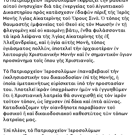
Τό Πατριαρχεῖον Ἱεροσολύμων ἐκφράζει τήν βαθεῖαν
αὐτοῦ ἀνησυχίαν διά τάς ἐνεργείας τοῦ Αἰγυπτιακοῦ
Δικαστηρίου πρός κατάσχεσιν ἐδαφῶν πέριξ τῆς Ἱερᾶς
Μονῆς Ἁγίας Αἰκατερίνης τοῦ Ὄρους Σινᾶ. Ὁ τόπος τῆς
θαυμαστῆς ἐμφανείας τοῦ Θεοῦ εἰς τόν Μωυσῆν ἐν τῇ
φλεγομένῃ καί οὐ καιομένῃ βάτῳ, ἔνθα φυλάσσονται
τά ἱερά λείψανα τῆς Ἁγίας Αἰκατερίνης τῆς ἐξ
Ἀλεξανδρείας, καί ἡ ἁγία αὐτῆς Μονή, τόπος
ἁγιάσματος πολλῶν, ἀποτελεῖ τήν ἀρχαιοτέραν ἐν
λειτουργίᾳ Χριστιανικήν Μονήν καί ἕν σημαντικόν ἅγιον
προσκύνημα τοῖς ὅπου γῆς Χριστιανοῖς.
Τό Πατριαρχεῖον Ἱεροσολύμων ἐπαναβεβαιοῖ τήν
ἐκκλησιαστικήν του δικαιοδοσίαν ἐπί τῆς Μονῆς, ἡ
ὁποία ἀμετακινήτως εὑρίσκεται ὑπό τήν προστασίαν
του. Ἀποτελεῖ ἱεράν ὑποχρέωσιν ἡμῶν νά ἐγγυηθῶμεν
ὅτι ἡ Xριστιανική λατρεία θά συνεχισθῇ εἰς τόν ἱερόν
τοῦτον τόπον, ὡς ἴσχυσεν ἐπί δέκα καί ἑπτά αἰῶνας.
Καταδικάζομεν τήν οἱανδήποτε παραβίασιν τοῦ
φυσικοῦ ἤ καί δικαιοδοσιακοῦ καθεστῶτος τῶν τόπων
λατρείας μας.
Ἐπί πλέον, τό Πατριαρχεῖον Ἱεροσολύμων