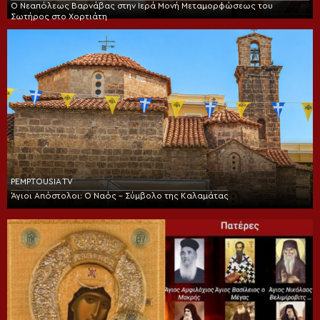
Ο Νεαπόλεως Βαρνάβας στην Ιερά Μονή Μεταμορφώσεως του
Σωτήρος στο Χορτιάτη
PEMPTOUSIA TV
Άγιοι Απόστολοι: Ο Ναός – Σύμβολο της Καλαμάτας