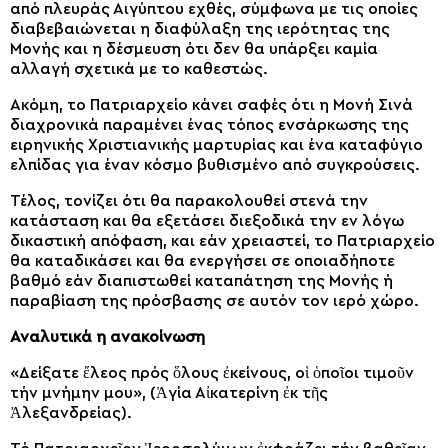
από πλευράς Αιγύπτου εχθές, σύμφωνα με τις οποίες
διαβεβαιώνεται η διαφύλαξη της ιερότητας της
Μονής και η δέσμευση ότι δεν θα υπάρξει καμία
αλλαγή σχετικά με το καθεστώς.
Ακόμη, το Πατριαρχείο κάνει σαφές ότι η Μονή Σινά
διαχρονικά παραμένει ένας τόπος ενσάρκωσης της
ειρηνικής Χριστιανικής μαρτυρίας και ένα καταφύγιο
ελπίδας για έναν κόσμο βυθισμένο από συγκρούσεις.
Τέλος, τονίζει ότι θα παρακολουθεί στενά την
κατάσταση και θα εξετάσει διεξοδικά την εν λόγω
δικαστική απόφαση, και εάν χρειαστεί, το Πατριαρχείο
θα καταδικάσει και θα ενεργήσει σε οποιαδήποτε
βαθμό εάν διαπιστωθεί καταπάτηση της Μονής ή
παραβίαση της πρόσβασης σε αυτόν τον ιερό χώρο.
Αναλυτικά η ανακοίνωση
«Δείξατε ἔλεος πρός ὅλους ἐκείνους, οἱ ὁποῖοι τιμοῦν
τήν μνήμην μου», (Ἁγία Αἰκατερίνη ἐκ τῆς
Ἀλεξανδρείας).