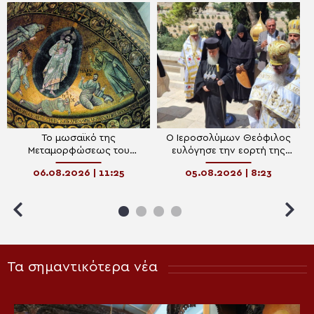
To μωσαϊκό της
Ο Ιεροσολύμων Θεόφιλος
Μεταμορφώσεως του
ευλόγησε την εορτή της
Σωτήρος στη Μονή Σινά
Αγίας Μαρίας της
06.08.2026 | 11:25
05.08.2026 | 8:23
Μαγδαληνής στη Ρωσική
Μονή της Γεσθημανής
Τα σημαντικότερα νέα