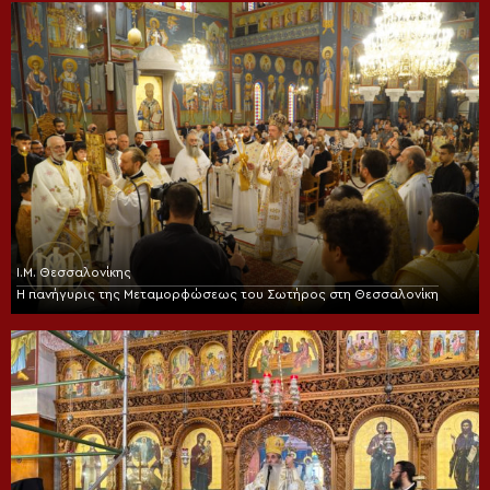
Ι.Μ. Θεσσαλονίκης
Η πανήγυρις της Μεταμορφώσεως του Σωτήρος στη Θεσσαλονίκη