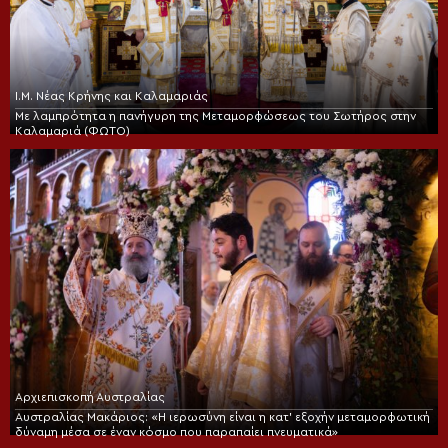
Ι.Μ. Νέας Κρήνης και Καλαμαριάς
Με λαμπρότητα η πανήγυρη της Μεταμορφώσεως του Σωτήρος στην
Καλαμαριά (ΦΩΤΟ)
Αρχιεπισκοπή Αυστραλίας
Αυστραλίας Μακάριος: «Η ιερωσύνη είναι η κατ’ εξοχήν μεταμορφωτική
δύναμη μέσα σε έναν κόσμο που παραπαίει πνευματικά»