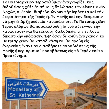
Τό Πατριαρχεῖον Ἱεροσολύμων ἀναγνωρίζει τάς
ἐκδοθείσας χθές ἐπισήμους δηλώσεις τῶν Αἰγυπτιακῶν
Ἀρχῶν, αἱ ὁποῖαι διαβεβαιώνουν τήν ἱερότητα καί τήν
ἀκεραιότητα τῆς Ἱερᾶς ἡμῶν Μονῆς καί τήν δέσμευσιν
νά μήν ὑπάρξῃ οὐδεμία καταπάτησις. Τό Πατριαρχεῖον
Ἱεροσολύμων θά παρακολουθῇ ἐκ τοῦ σύνεγγυς τήν
κατάστασιν καί θά ἐξετάσῃ διεξοδικῶς τήν ἐν λόγῳ
δικαστικήν ἀπόφασιν. Ἐφ’ ὅσον δέ κριθῇ ἀναγκαῖον, τό
Πατριαρχεῖον θά καταδικάσῃ καί θά προβῇ εἰς
ἐνεργείας ἐναντίον οἱασδήποτε παραβιάσεως τῆς
Μονῆς ἤ περιορισμοῦ προσβάσεως εἰς τό Ἱερόν τοῦτο
Προσκύνημα.