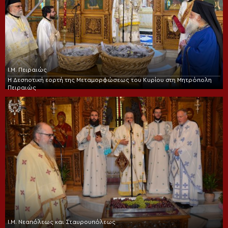
Ι.Μ. Πειραιώς
Η Δεσποτική εορτή της Μεταμορφώσεως του Κυρίου στη Μητρόπολη
Πειραιώς
Ι.Μ. Νεαπόλεως και Σταυρουπόλεως