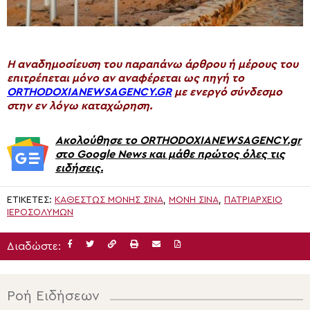
H αναδημοσίευση του παραπάνω άρθρου ή μέρους του
επιτρέπεται μόνο αν αναφέρεται ως πηγή το
ORTHODOXIANEWSAGENCY.GR
με ενεργό σύνδεσμο
στην εν λόγω καταχώρηση.
Ακολούθησε το ORTHODOXIANEWSAGENCY.gr
στο Google News και μάθε πρώτος όλες τις
ειδήσεις.
ΕΤΙΚΈΤΕΣ:
ΚΑΘΕΣΤΏΣ ΜΟΝΉΣ ΣΙΝΆ
,
ΜΟΝΉ ΣΙΝΆ
,
ΠΑΤΡΙΑΡΧΕΊΟ
ΙΕΡΟΣΟΛΎΜΩΝ
Διαδώστε:
Ροή Ειδήσεων