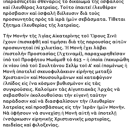
ὑπερασπίζεται σθεναρῶς τό δικαίωμα τῆς ἀσφαλοῦς
καί ἐλευθέρας λατρείας. Τοῦτο ἀπαιτεῖ ἐλευθέραν
πρόσβασιν καί ἀσφαλῆ διέλευσιν διά τούς
προσκυνητάς πρός τά ἱερά ἡμῶν σεβάσματα. Τίθεται
ζήτημα ἐλευθερίας τῆς λατρείας.
Τήν Μονήν τῆς Ἁγίας Αἰκατερίνης τοῦ Ὄρους Σινᾶ
ἔχουν ἐπισκεφθῆ καί τιμήσει διά τῆς παρουσίας αὐτῶν
προσκυνηταί ἐπί χιλιετίας. Ἡ Μονή ἔχει λάβει
ἐπιστολήν Προστασίας (Ἀχτιναμέ), παραχωρηθεῖσαν
ὑπό τοῦ Προφήτου Μωάμεθ τό 623 – ἡ ὁποία ἐπεκυρώθη
ἐκ νέου ὑπό τοῦ Σουλτάνου Σελίμ τοῦ Α’ καί ἑπομένως ἡ
Μονή ἀποτελεῖ σκευοφυλάκειον εἰρήνης μεταξύ
Χριστιανῶν καί Μουσουλμάνων καί καταφύγιον
ἐλπίδος εἰς ἕνα κόσμον βυθισμένον εἰς τάς
συγκρούσεις. Καλοῦμεν τάς Αἰγυπτιακάς Ἀρχάς νά
σεβασθοῦν ἀκολουθοῦσαι τήν εὐγενῆ ταύτην
παράδοσιν καί νά διασφαλίσουν τήν ἐλευθερίαν
λατρείας καί προσβάσεως εἰς τήν Ἱεράν ἡμῶν Μονήν.
Νά ἀφήσουν νά συνεχίσῃ ἡ Μονή αὐτή νά ἀποτελῇ
ἐνσάρκωσιν εἰρηνικῆς Χριστιανικῆς μαρτυρίας,
παιδείας καί φιλοξενίας.