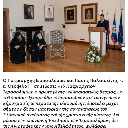
O Πατριάρχης Ιεροσολύμων και Πάσης Παλαιστίνης κ.
κ. Θεόφιλο Γ’, σημείωσε:
«Τὸ Πατριαρχεῖον
Ἱεροσολύμων, ὁ πρωτογενὴς ἐκκλησιαστικὸς θεσμός, ἐκ
τοῦ ὁποίου ἐξεπορεύθη τὸ ἀποστολικὸν καὶ εὐαγγελικὸν
κήρυγμα εἰς τὰ πέρατα τῆς οἰκουμένης, ἀποτελεῖ μέχρι
σήμερον ζῶσαν μαρτυρίαν τῆς συναντήσεως τοῦ
Ἑλληνικοῦ πνεύματος καὶ τῆς χριστιανικῆς πίστεως. Διὰ
μέσου τῶν αἰώνων, ἡ Ἐκκλησία τῶν Ἱεροσολύμων, διὰ
τῆς Ἁγιοταφιτικῆς Αὐτῆς Ἀδελφότητος, φυλάσσει