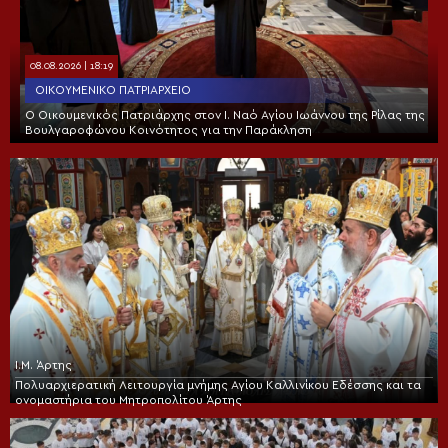
08.08.2026 | 18:19
ΟΙΚΟΥΜΕΝΙΚΌ ΠΑΤΡΙΑΡΧΕΊΟ
Ο Οικουμενικός Πατριάρχης στον I. Ναό Αγίου Ιωάννου της Ρίλας της
Βουλγαροφώνου Κοινότητος για την Παράκληση
Ι.Μ. Άρτης
Πολυαρχιερατική Λειτουργία μνήμης Αγίου Καλλινίκου Εδέσσης και τα
ονομαστήρια του Μητροπολίτου Άρτης