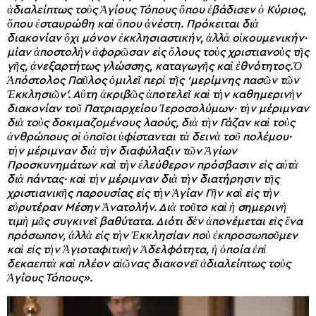
ἀδιαλείπτως τοὺς Ἁγίους Τόπους ὅπου ἐβάδισεν ὁ Κύριος,
ὅπου ἐσταυρώθη καὶ ὅπου ἀνέστη. Πρόκειται διὰ
διακονίαν ὄχι μόνον ἐκκλησιαστικήν, ἀλλὰ οἰκουμενικήν·
μίαν ἀποστολὴν ἀφορῶσαν εἰς ὅλους τοὺς χριστιανοὺς τῆς
γῆς, ἀνεξαρτήτως γλώσσης, καταγωγῆς καὶ ἐθνότητος.Ὁ
Ἀπόστολος Παῦλος ὁμιλεῖ περὶ τῆς ‘μερίμνης πασῶν τῶν
Ἐκκλησιῶν’. Αὕτη ἀκριβῶς ἀποτελεῖ καὶ τὴν καθημερινὴν
διακονίαν τοῦ Πατριαρχείου Ἱεροσολύμων· τὴν μέριμναν
διὰ τοὺς δοκιμαζομένους λαούς, διὰ τὴν Γάζαν καὶ τοὺς
ἀνθρώπους οἱ ὁποῖοι ὑφίστανται τὰ δεινὰ τοῦ πολέμου·
τὴν μέριμναν διὰ τὴν διαφύλαξιν τῶν Ἁγίων
Προσκυνημάτων καὶ τὴν ἐλεύθερον πρόσβασιν εἰς αὐτὰ
διὰ πάντας· καὶ τὴν μέριμναν διὰ τὴν διατήρησιν τῆς
χριστιανικῆς παρουσίας εἰς τὴν Ἁγίαν Γῆν καὶ εἰς τὴν
εὐρυτέραν Μέσην Ἀνατολήν. Διὰ τοῦτο καὶ ἡ σημερινὴ
τιμὴ μᾶς συγκινεῖ βαθύτατα. Διότι δὲν ἀπονέμεται εἰς ἕνα
πρόσωπον, ἀλλὰ εἰς τὴν Ἐκκλησίαν ποὺ ἐκπροσωποῦμεν
καὶ εἰς τὴν Ἁγιοταφιτικὴν Ἀδελφότητα, ἡ ὁποία ἐπὶ
δεκαεπτὰ καὶ πλέον αἰῶνας διακονεῖ ἀδιαλείπτως τοὺς
Ἁγίους Τόπους».