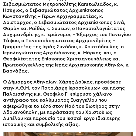
Σεβασμιώτατος Μητροπολίτης Καπιτωλιάδος, κ.
Ησύχιος, ο Σεβασμιώτατος Αρχιεπίσκοπος
Κωνσταντίνης – Γέρων Αρχιγραμματέας, κ.
Αρίσταρχος, ο Σεβασμιώτατος Αρχιεπίσκοπος Σινά,
Φαράν και Ραϊθώ, κ. Συμεών, ο Πανοσιολογιώτατος
Αρχιμανδρίτης, κ. Ιερώνυμος – Έξαρχος του Παναγίου
Τάφου, ο Πανοσιολογιώτατος Αρχιμανδρίτης –
Γραμματέας της Ιεράς Συνόδου, κ. Χριστόδουλος, ο
Ιερολογιώτατος Αρχιδιάκονος, κ. Μάρκος, και, ο
Θεοφιλέστατος Επίσκοπος Χριστιανουπόλεως και
Πρωτοσύγκελλος της Ιεράς Αρχιεπισκοπής Αθηνών, κ.
Βαρνάβας.
Ο Δήμαρχος Αθηναίων, Χάρης Δούκας, προσέφερε
στην Α.Θ.Μ. τον Πατριάρχη Ιεροσολύμων και πάσης
Παλαιστίνης κ.κ. Θεόφιλο Γ’ επίχρυσο χάλκινο
αντίγραφο του καλύμματος Ευαγγελίου που
αφιερώθηκε το 1676 στον Ναό του Σωτήρος στην
Αδριανούπολη, με παράσταση του Χριστού ως
Αμπέλου και παρουσία του Ιεσσαί, έργο ιδιαίτερης
ιστορικής και συμβολικής αξίας.